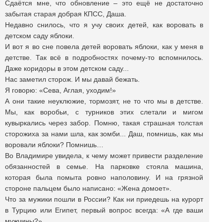
Сдаётся мне, что обновление – это ещё не достаточно
забытая старая добрая КПСС, Даша.
Недавно снилось, что я учу своих детей, как воровать в
детском саду яблоки.
И вот я во сне повела детей воровать яблоки, как у меня в
детстве. Так всё в подробностях почему-то вспомнилось.
Даже коридоры в этом детском саду...
Нас заметил сторож. И мы давай бежать.
Я говорю: «Сева, Аглая, уходим!»
А они такие неуклюжие, тормозят, не то что мы в детстве.
Мы, как воробьи, с турников этих слетали и мигом
кувыркались через забор. Помню, такая страшная толстая
сторожиха за нами шла, как зомби... Даш, помнишь, как мы
воровали яблоки? Помнишь…
Во Владимире увидела, к чему может привести разделение
обязанностей в семье. На парковке стояла машина,
которая была помыта ровно наполовину. И на грязной
стороне пальцем было написано: «Жена домоет».
Что за мужики пошли в России? Как ни приедешь на курорт
в Турцию или Египет, первый вопрос всегда: «А где ваши
мужчины?»