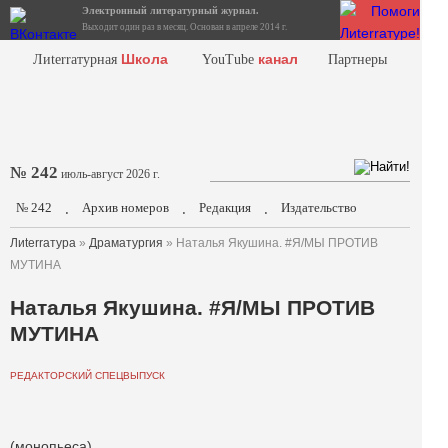
Электронный литературный журнал.
Выходит один раз в месяц. Основан в апреле 2014 г.
Школа
канал
Лиterraтурная
YouTube
Партнеры
№ 242
июль-август 2026 г.
№ 242
Архив номеров
Редакция
Издательство
.
.
.
Лиterraтура
»
Драматургия
» Наталья Якушина. #Я/МЫ ПРОТИВ
МУТИНА
Наталья Якушина. #Я/МЫ ПРОТИВ
МУТИНА
РЕДАКТОРСКИЙ СПЕЦВЫПУСК
(монопьеса)