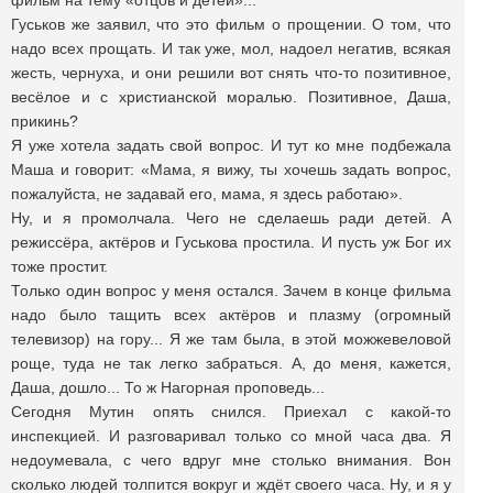
фильм на тему «отцов и детей»...
Гуськов же заявил, что это фильм о прощении. О том, что
надо всех прощать. И так уже, мол, надоел негатив, всякая
жесть, чернуха, и они решили вот снять что-то позитивное,
весёлое и с христианской моралью. Позитивное, Даша,
прикинь?
Я уже хотела задать свой вопрос. И тут ко мне подбежала
Маша и говорит: «Мама, я вижу, ты хочешь задать вопрос,
пожалуйста, не задавай его, мама, я здесь работаю».
Ну, и я промолчала. Чего не сделаешь ради детей. А
режиссёра, актёров и Гуськова простила. И пусть уж Бог их
тоже простит.
Только один вопрос у меня остался. Зачем в конце фильма
надо было тащить всех актёров и плазму (огромный
телевизор) на гору... Я же там была, в этой можжевеловой
роще, туда не так легко забраться. А, до меня, кажется,
Даша, дошло... То ж Нагорная проповедь...
Сегодня Мутин опять снился. Приехал с какой-то
инспекцией. И разговаривал только со мной часа два. Я
недоумевала, с чего вдруг мне столько внимания. Вон
сколько людей толпится вокруг и ждёт своего часа. Ну, и я у