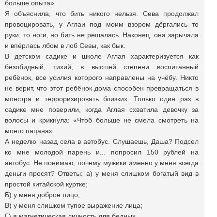
больше опыта».
Я объяснила, что бить никого нельзя. Сева продолжал
провоцировать, у Аглаи под моим взором дёргались то
руки, то ноги, но бить не решалась. Наконец, она зарычала
и впёрлась лбом в лоб Севы, как бык.
В детском садике и школе Аглая характеризуется как
безобидный, тихий, в высшей степени воспитанный
ребёнок, все усилия которого направлены на учёбу. Никто
не верит, что этот ребёнок дома способен превращаться в
монстра и терроризировать близких. Только один раз в
садике мне поверили, когда Аглая схватила девочку за
волосы и крикнула: «Чтоб больше не смела смотреть на
моего пацана».
А неделю назад села в автобус. Слушаешь, Даша? Подсел
ко мне молодой парень и... попросил 150 рублей на
автобус. Не понимаю, почему мужики именно у меня всегда
деньги просят? Ответы: а) у меня слишком богатый вид в
простой китайской куртке;
Б) у меня доброе лицо;
В) у меня слишком тупое выражение лица;
Г) я магнетическая личность для бедных...