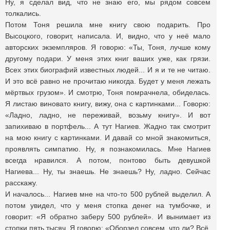
Ну, я сделал вид, что не знаю его, мы рядом совсем
толкались.
Потом Тоня решила мне книгу свою подарить. Про
Высоцкого, говорит, написала. И, видно, что у неё мало
авторских экземпляров. Я говорю: «Ты, Тоня, лучше кому
другому подари. У меня этих книг ваших уже, как грязи.
Всех этих биографий известных людей... И я и те не читаю.
И это всё равно не прочитаю никогда. Будет у меня лежать
мёртвых грузом». И смотрю, Тоня помрачнела, обиделась.
Я листаю виновато книгу, вижу, она с картинками... Говорю:
«Ладно, ладно, не переживай, возьму книгу». И вот
запихиваю в портфель... А тут Нагиев. Жадно так смотрит
на мою книгу с картинками. И давай со мной знакомиться,
проявлять симпатию. Ну, я познакомилась. Мне Нагиев
всегда нравился. А потом, понтово быть девушкой
Нагиева... Ну, ты знаешь. Не знаешь? Ну, ладно. Сейчас
расскажу.
И началось... Нагиев мне на что-то 500 рублей выделил. А
потом увидел, что у меня стопка денег на тумбочке, и
говорит: «Я обратно заберу 500 рублей». И вынимает из
стопки пять тысяч. Я говорю: «Оборзел совсем, что ли? Всё,