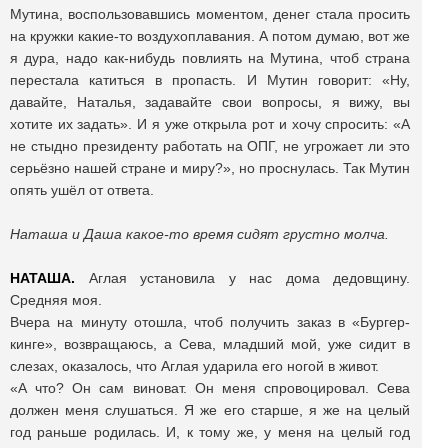
Мутина, воспользовавшись моментом, денег стала просить
на кружки какие-то воздухоплавания. А потом думаю, вот же
я дура, надо как-нибудь повлиять на Мутина, чтоб страна
перестала катиться в пропасть. И Мутин говорит: «Ну,
давайте, Наталья, задавайте свои вопросы, я вижу, вы
хотите их задать». И я уже открыла рот и хочу спросить: «А
не стыдно президенту работать на ОПГ, не угрожает ли это
серьёзно нашей стране и миру?», но проснулась. Так Мутин
опять ушёл от ответа.
Наташа и Даша какое-то время сидят грустно молча.
НАТАША.
Аглая установила у нас дома дедовщину.
Средняя моя.
Вчера на минуту отошла, чтоб получить заказ в «Бургер-
кинге», возвращаюсь, а Сева, младший мой, уже сидит в
слезах, оказалось, что Аглая ударила его ногой в живот.
«А что? Он сам виноват. Он меня спровоцировал. Сева
должен меня слушаться. Я же его старше, я же на целый
год раньше родилась. И, к тому же, у меня на целый год