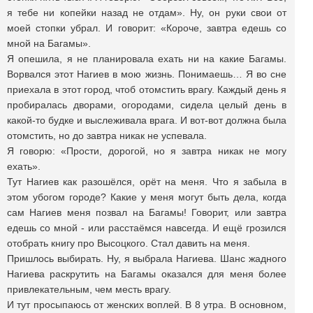
я тебе ни копейки назад не отдам». Ну, он руки свои от
моей стопки убрал. И говорит: «Короче, завтра едешь со
мной на Багамы».
Я опешила, я не планировала ехать ни на какие Багамы.
Ворвался этот Нагиев в мою жизнь. Понимаешь… Я во сне
приехала в этот город, чтоб отомстить врагу. Каждый день я
пробиралась дворами, огородами, сидела целый день в
какой-то будке и выслеживала врага. И вот-вот должна была
отомстить, но до завтра никак не успевала.
Я говорю: «Прости, дорогой, но я завтра никак не могу
ехать».
Тут Нагиев как разошёлся, орёт на меня. Что я забыла в
этом убогом городе? Какие у меня могут быть дела, когда
сам Нагиев меня позвал на Багамы! Говорит, или завтра
едешь со мной - или расстаёмся навсегда. И ещё грозился
отобрать книгу про Высоцкого. Стал давить на меня.
Пришлось выбирать. Ну, я выбрала Нагиева. Шанс жадного
Нагиева раскрутить на Багамы оказался для меня более
привлекательным, чем месть врагу.
И тут просыпаюсь от женских воплей. В 8 утра. В основном,