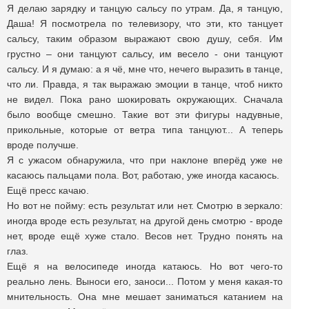
Я делаю зарядку и танцую сальсу по утрам. Да, я танцую,
Даша! Я посмотрела по телевизору, что эти, кто танцует
сальсу, таким образом выражают свою душу, себя. Им
грустно – они танцуют сальсу, им весело - они танцуют
сальсу. И я думаю: а я чё, мне что, нечего выразить в танце,
что ли. Правда, я так выражаю эмоции в танце, чтоб никто
не видел. Пока рано шокировать окружающих. Сначала
было вообще смешно. Такие вот эти фигуры надувные,
прикольные, которые от ветра типа танцуют... А теперь
вроде получше.
Я с ужасом обнаружила, что при наклоне вперёд уже не
касаюсь пальцами пола. Вот, работаю, уже иногда касаюсь.
Ещё пресс качаю.
Но вот не пойму: есть результат или нет. Смотрю в зеркало:
иногда вроде есть результат, на другой день смотрю - вроде
нет, вроде ещё хуже стало. Весов нет. Трудно понять на
глаз.
Ещё я на велосипеде иногда катаюсь. Но вот чего-то
реально лень. Выноси его, заноси... Потом у меня какая-то
мнительность. Она мне мешает заниматься катанием на