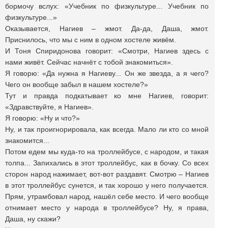
бормочу вслух: «Учебник по физкультуре... Учебник по
физкультуре...»
Оказывается, Нагиев – жмот. Да-да, Даша, жмот.
Приснилось, что мы с ним в одном хостеле живём.
И Тоня Спиридонова говорит: «Смотри, Нагиев здесь с
нами живёт. Сейчас начнёт с тобой знакомиться».
Я говорю: «Да нужна я Нагиеву... Он же звезда, а я чего?
Чего он вообще забыл в нашем хостеле?»
Тут и правда подкатывает ко мне Нагиев, говорит:
«Здравствуйте, я Нагиев».
Я говорю: «Ну и что?»
Ну, и так проигнорировала, как всегда. Мало ли кто со мной
знакомится...
Потом едем мы куда-то на троллейбусе, с народом, и такая
толпа... Запихались в этот троллейбус, как в бочку. Со всех
сторон народ нажимает, вот-вот раздавят. Смотрю – Нагиев
в этот троллейбус сунется, и так хорошо у него получается.
Прям, утрамбовал народ, нашёл себе место. И чего вообще
отнимает место у народа в троллейбусе? Ну, я права,
Даша, ну скажи?