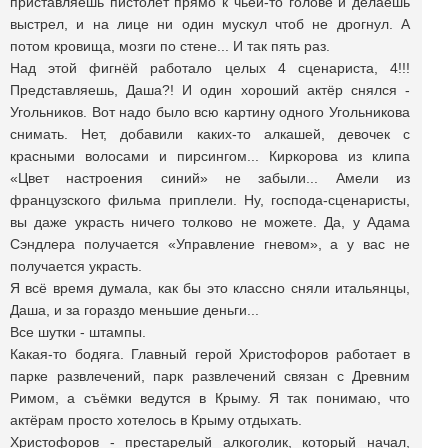
приставляешь пистолет прямо к чьей-то голове и делаешь
выстрел, и на лице ни один мускул чтоб не дрогнул. А
потом кровища, мозги по стене... И так пять раз.
Над этой фигнёй работало целых 4 сценариста, 4!!!
Представляешь, Даша?! И один хороший актёр снялся -
Угольников. Вот надо было всю картину одного Угольникова
снимать. Нет, добавили каких-то алкашей, девочек с
красными волосами и пирсингом... Киркорова из клипа
«Цвет настроения синий» не забыли... Амели из
французского фильма приплели. Ну, господа-сценаристы,
вы даже украсть ничего толково не можете. Да, у Адама
Сэндлера получается «Управление гневом», а у вас не
получается украсть.
Я всё время думала, как бы это классно сняли итальянцы,
Даша, и за гораздо меньшие деньги...
Все шутки - штампы.
Какая-то бодяга. Главный герой Христофоров работает в
парке развлечений, парк развлечений связан с Древним
Римом, а съёмки ведутся в Крыму. Я так понимаю, что
актёрам просто хотелось в Крыму отдыхать.
Христофоров - престарелый алкоголик, который начал,