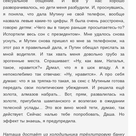
сексуальное общение. И все у нас хорошо
разворачивалось, но дети меня разбудили. И, проснувшись,
я поняла, что дала Мутину не свой телефон, вообще
назвала левые какие-то цифры. Я была очень расстроена,
говорю детям: «Чего вы в такую раньше просыпаетесь-то?
Испортили весь сон с президентом». Мне удалось снова
уснуть, и Мутин снова пришел ко мне за телефоном, на
этот раз я правильный дала, и Путин обещал прислать за
мной водителя. И так хвать меня довольно грубо за
эрогенные места. Спрашивает: «Ну, как вам, Наталья,
такое, нравится?» Думал, что я в шок впаду. А я
непоколебимо так отвечаю: «Ну, нравится». А про себя
думаю: что я за тряпка-то такая, за секс с Мутиным готова
передать свои политические убеждения. И решила ещё
золота, алмазов набрать... Вот, прям, развалилась на
золоте, пригубила шампанского и возлегаю в ожидании
телесной услады... Это все вино моей тети, думаю, так
действует. Сейчас налью тебе попробовать, Даша. Но
эффект ты знаешь, я предупредила.
Наташа достаёт из холодильника трёхлитровую банку