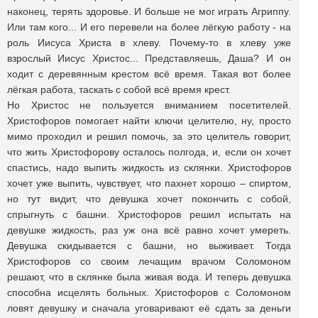
наконец, терять здоровье. И больше не мог играть Агриппу.
Или там кого... И его перевели на более лёгкую работу - на
роль Иисуса Христа в хлеву. Почему-то в хлеву уже
взрослый Иисус Христос... Представляешь, Даша? И он
ходит с деревянным крестом всё время. Такая вот более
лёгкая работа, таскать с собой всё время крест.
Но Христос не пользуется вниманием посетителей.
Христофоров помогает найти ключи целителю, ну, просто
мимо проходил и решил помочь, за это целитель говорит,
что жить Христофорову осталось полгода, и, если он хочет
спастись, надо выпить жидкость из склянки. Христофоров
хочет уже выпить, чувствует, что пахнет хорошо – спиртом,
но тут видит, что девушка хочет покончить с собой,
спрыгнуть с башни. Христофоров решил испытать на
девушке жидкость, раз уж она всё равно хочет умереть.
Девушка скидывается с башни, но выживает. Тогда
Христофоров со своим лечащим врачом Соломоном
решают, что в склянке была живая вода. И теперь девушка
способна исцелять больных. Христофоров с Соломоном
ловят девушку и сначала уговаривают её сдать за деньги