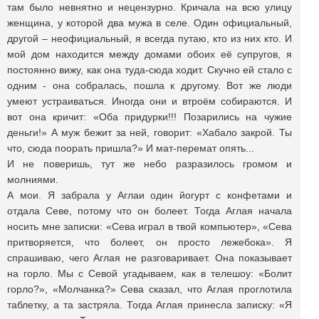
там было невнятно и нецензурно. Кричала на всю улицу
женщина, у которой два мужа в селе. Один официальный,
другой – неофициальный, я всегда путаю, кто из них кто. И
мой дом находится между домами обоих её супругов, я
постоянно вижу, как она туда-сюда ходит. Скучно ей стало с
одним - она собралась, пошла к другому. Вот же люди
умеют устраиваться. Иногда они и втроём собираются. И
вот она кричит: «Оба придурки!!! Позарились на чужие
деньги!» А муж бежит за ней, говорит: «Хабало закрой. Ты
что, сюда поорать пришла?» И мат-перемат опять...
И не поверишь, тут же небо разразилось громом и
молниями.
А мои. Я забрала у Аглаи один йогурт с конфетами и
отдала Севе, потому что он болеет. Тогда Аглая начала
носить мне записки: «Сева играл в твой компьютер», «Сева
притворяется, что болеет, он просто лежебока». Я
спрашиваю, чего Аглая не разговаривает. Она показывает
на горло. Мы с Севой угадываем, как в телешоу: «Болит
горло?», «Молчанка?» Сева сказал, что Аглая проглотила
таблетку, а та застряла. Тогда Аглая принесла записку: «Я