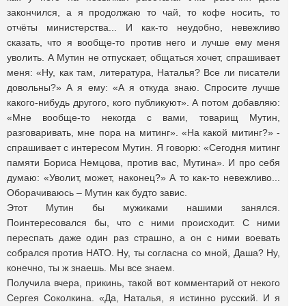
закончился, а я продолжаю то чай, то кофе носить, то
отчёты министерства... И как-то неудобно, невежливо
сказать, что я вообще-то против него и лучше ему меня
уволить. А Мутин не отпускает, общаться хочет, спрашивает
меня: «Ну, как там, литература, Наталья? Все ли писатели
довольны?» А я ему: «А я откуда знаю. Спросите лучше
какого-нибудь другого, кого публикуют». А потом добавляю:
«Мне вообще-то некогда с вами, товарищ Мутин,
разговаривать, мне пора на митинг». «На какой митинг?» -
спрашивает с интересом Мутин. Я говорю: «Сегодня митинг
памяти Бориса Немцова, против вас, Мутина». И про себя
думаю: «Уволит, может, наконец?» А то как-то невежливо...
Оборачиваюсь – Мутин как будто завис.
Этот Мутин бы мужиками нашими занялся.
Поинтересовался бы, что с ними происходит. С ними
переспать даже один раз страшно, а он с ними воевать
собрался против НАТО. Ну, ты согласна со мной, Даша? Ну,
конечно, ты ж знаешь. Мы все знаем.
Получила вчера, прикинь, такой вот комментарий от некого
Сергея Соколкина. «Да, Наталья, я истинно русский. И я