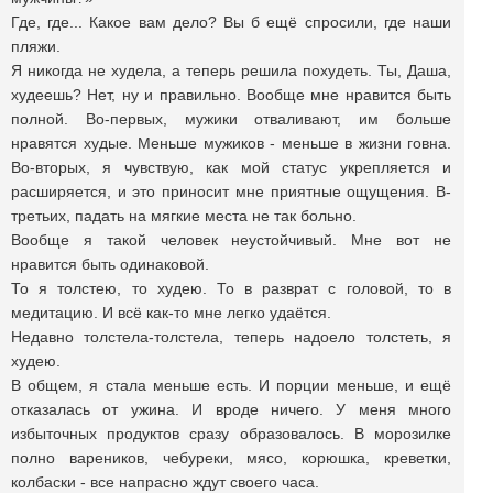
Где, где... Какое вам дело? Вы б ещё спросили, где наши
пляжи.
Я никогда не худела, а теперь решила похудеть. Ты, Даша,
худеешь? Нет, ну и правильно. Вообще мне нравится быть
полной. Во-первых, мужики отваливают, им больше
нравятся худые. Меньше мужиков - меньше в жизни говна.
Во-вторых, я чувствую, как мой статус укрепляется и
расширяется, и это приносит мне приятные ощущения. В-
третьих, падать на мягкие места не так больно.
Вообще я такой человек неустойчивый. Мне вот не
нравится быть одинаковой.
То я толстею, то худею. То в разврат с головой, то в
медитацию. И всё как-то мне легко удаётся.
Недавно толстела-толстела, теперь надоело толстеть, я
худею.
В общем, я стала меньше есть. И порции меньше, и ещё
отказалась от ужина. И вроде ничего. У меня много
избыточных продуктов сразу образовалось. В морозилке
полно вареников, чебуреки, мясо, корюшка, креветки,
колбаски - все напрасно ждут своего часа.