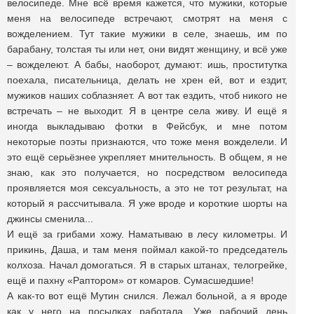
велосипеде. Мне всё время кажется, что мужики, которые
меня на велосипеде встречают, смотрят на меня с
вожделением. Тут такие мужики в селе, знаешь, им по
барабану, толстая ты или нет, они видят женщину, и всё уже
– вожделеют. А бабы, наоборот, думают: ишь, проститутка
поехала, писательница, делать не хрен ей, вот и ездит,
мужиков наших соблазняет. А вот так ездить, чтоб никого не
встречать – не выходит. Я в центре села живу. И ещё я
иногда выкладываю фотки в Фейсбук, и мне потом
некоторые поэты признаются, что тоже меня вожделели. И
это ещё серьёзнее укрепляет мнительность. В общем, я не
знаю, как это получается, но посредством велосипеда
проявляется моя сексуальность, а это не тот результат, на
который я рассчитывала. Я уже вроде и короткие шорты на
джинсы сменила...
И ещё за грибами хожу. Наматываю в лесу километры. И
прикинь, Даша, и там меня поймал какой-то председатель
колхоза. Начал домогаться. Я в старых штанах, телогрейке,
ещё и пахну «Раптором» от комаров. Сумасшедшие!
А как-то вот ещё Мутин снился. Лежал больной, а я вроде
как у него на посылках работала. Уже рабочий день