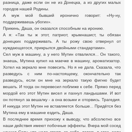
разница, даже если он не из Донецка, а из других малых
городов нашей Родины.
А муж мой бывший иронично говорит: «Ну-ну,
поддерживаешь убогих».
Прикинь, Даша, он оказался способным на иронию.
А я: «Так ты ж этот, патриот, крымнашист, ты обязан
донецких поддерживать. А ты рожу свою отвернул от
нуждающегося, прикрылся двойными стандартами».
Сел муж в машину, а у него Мутин отвалился... Он такого,
знаешь, Мутина купил на маечке в машину, ароматизатор.
Хотел на зеркало мне повесить. Но я не дала. Сказала, что
разведусь с ним по-настоящему, окончательно так
разведусь, если он мне на зеркало такую фигню будет
вешать. И тогда он перевесил поближе к себе. Прямо перед
мордой его этот Мутин висел и пахнул ландышами. И вот
он потянул за вешалку - а она возьми и оторвись. Трагедия.
И никуда этот Мутин не вставляется больше... Придётся без
Мутина ему в машине ездить, Даша.
В последнее время прихожу к выводу, что абсолютно все
наши действия имеют побочные эффекты. Вчера мой сосед