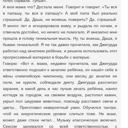
голос сорвала. Тупые».
А моя мама что? Достала меня. Говорит и говорит: «Ты вся
в папашу, ты вся в папашу!» А мой папа был реально
страшный. Да, Даша, не можешь поверить? Да, страшный.
Я много лет и игнорировала маму, и рыдала по ночам, и
отвечала достойно, но ничего не помогало. И внезапно мне
пришла в голову гениальная мысль. Ну, ты знаешь, Даша, я
бываю гениальной. Я не так давно прочитала, как Джигурда
работал над зачатием ребёнка, и решила использовать этот
прогрессивный материал в борьбе с матерью.
Говорю: «Вот я, мама, недавно прочитала, как Джигурда
ответственно подошёл к зачатию ребёнка, он нашёл себе в
жёны олимпийскую чемпионку, они месяц до зачатия не
пили, не курили, соблюдали диету. Джигурда рассчитал
заранее, в какой день и час лучше зачать ребёнка, нанял
коттедж за городом, на свежем воздухе, растопил камин,
укрыл пол шкурами животных, повсюду расставил свечи и
цветы... Приготовил невероятный ужин. Обучился тантре,
чтоб на энергетическом уровне слиться тоже. Не знаю,
может, даже стихи читал... Музыку классическую включил.
Сексом занимался со всей ответственностью, с