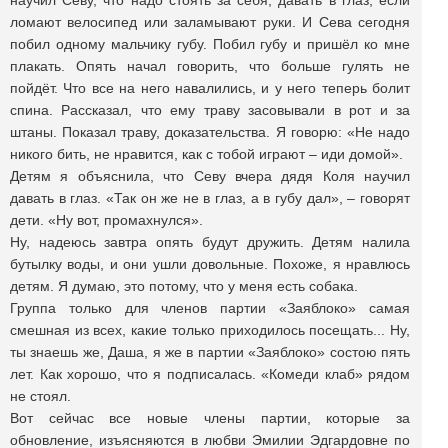
научил Севу, что надо стоять за себя, давать в глаз, если
ломают велосипед или заламывают руки. И Сева сегодня
побил одному мальчику губу. Побил губу и пришёл ко мне
плакать. Опять начал говорить, что больше гулять не
пойдёт. Что все на него навалились, и у него теперь болит
спина. Рассказал, что ему траву засовывали в рот и за
штаны. Показал траву, доказательства. Я говорю: «Не надо
никого бить, не нравится, как с тобой играют – иди домой».
Детям я объяснила, что Севу вчера дядя Коля научил
давать в глаз. «Так он же не в глаз, а в губу дал», – говорят
дети. «Ну вот, промахнулся».
Ну, надеюсь завтра опять будут дружить. Детям налила
бутылку воды, и они ушли довольные. Похоже, я нравлюсь
детям. Я думаю, это потому, что у меня есть собака.
Группа только для членов партии «Заяблоко» самая
смешная из всех, какие только приходилось посещать... Ну,
ты знаешь же, Даша, я же в партии «Заяблоко» состою пять
лет. Как хорошо, что я подписалась. «Комеди клаб» рядом
не стоял.
Вот сейчас все новые члены партии, которые за
обновление, изъясняются в любви Эмилии Эдгардовне по