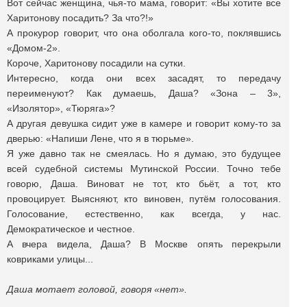
Вот сейчас женщина, чья-то мама, говорит: «Вы хотите все
Харитонову посадить? За что?!»
А прокурор говорит, что она оболгала кого-то, поклявшись
«Домом-2».
Короче, Харитонову посадили на сутки.
Интересно, когда они всех засадят, то передачу
переименуют? Как думаешь, Даша? «Зона – 3»,
«Изолятор», «Тюряга»?
А другая девушка сидит уже в камере и говорит кому-то за
дверью: «Напиши Лене, что я в тюрьме».
Я уже давно так не смеялась. Но я думаю, это будущее
всей судебной системы Мутинской России. Точно тебе
говорю, Даша. Виноват не тот, кто бьёт, а тот, кто
провоцирует. Выясняют, кто виновен, путём голосования.
Голосование, естественно, как всегда, у нас.
Демократическое и честное.
А вчера видела, Даша? В Москве опять перекрыли
ковриками улицы...
Даша мотает головой, говоря «нет».