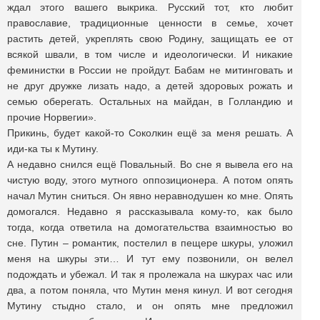
ждал этого вашего выкрика. Русский тот, кто любит
православие, традиционные ценности в семье, хочет
растить детей, укреплять свою Родину, защищать ее от
всякой швали, в том числе и идеологически. И никакие
феминистки в России не пройдут. Бабам не митинговать и
не друг дружке лизать надо, а детей здоровых рожать и
семью оберегать. Остальных на майдан, в Голландию и
прочие Норвегии».
Прикинь, будет какой-то Соколкин ещё за меня решать. А
иди-ка ты к Мутину.
А недавно снился ещё Повальный. Во сне я вывела его на
чистую воду, этого мутного оппозиционера. А потом опять
начал Мутин сниться. Он явно неравнодушен ко мне. Опять
домогался. Недавно я рассказывала кому-то, как было
тогда, когда ответила на домогательства взаимностью во
сне. Путин – романтик, постелил в пещере шкуры, уложил
меня на шкуры эти… И тут ему позвонили, он велел
подождать и убежал. И так я пролежала на шкурах час или
два, а потом поняла, что Мутин меня кинул. И вот сегодня
Мутину стыдно стало, и он опять мне предложил