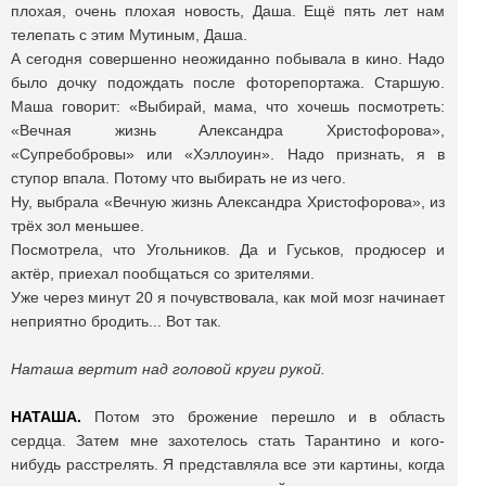
плохая, очень плохая новость, Даша. Ещё пять лет нам
телепать с этим Мутиным, Даша.
А сегодня совершенно неожиданно побывала в кино. Надо
было дочку подождать после фоторепортажа. Старшую.
Маша говорит: «Выбирай, мама, что хочешь посмотреть:
«Вечная жизнь Александра Христофорова»,
«Супребобровы» или «Хэллоуин». Надо признать, я в
ступор впала. Потому что выбирать не из чего.
Ну, выбрала «Вечную жизнь Александра Христофорова», из
трёх зол меньшее.
Посмотрела, что Угольников. Да и Гуськов, продюсер и
актёр, приехал пообщаться со зрителями.
Уже через минут 20 я почувствовала, как мой мозг начинает
неприятно бродить... Вот так.
Наташа вертит над головой круги рукой.
НАТАША.
Потом это брожение перешло и в область
сердца. Затем мне захотелось стать Тарантино и кого-
нибудь расстрелять. Я представляла все эти картины, когда