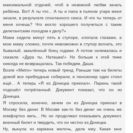
максимальной отдачей, чтоб в неземной любви зачать
ребёнка. Вот! А ты что... А ты и папа в пьяном угаре меня
зачали, в результате спонтанного секса. И что ты теперь от
меня хочешь? Что могло хорошего получиться с таким
дилетантским походом к делу?»
Мама сидела минут пять в ступоре, хлопала глазами, а
мою маму сложно, почти невозможно в ступор вогнать, это
бывалый, закалённый боец годами. А потом оклемалась и
сказала: «Дура ты, Наташка!» Но больше к этой теме
никогда не возвращалась. Так победим, Даша.
Возле «Metro» теперь новый тренд. Раньше там на билеты
домой все приблудные собирали, и пенсионер один стоял
ещё... А теперь «Я из Донецка приехал». Парень такой
подошёл потрёпанный. Документ показал, что он из
Донецка.
Я спросила, конечно, зачем он из Донецка приехал в
Москву без денег. В Москве как-то без денег не очень же
комфортно жить... Но он продолжал показывать документ,
военный билет и твердить, что он честно из Донецка.
Ну, вынула из кармана мелочь, дала ему. Какая мне