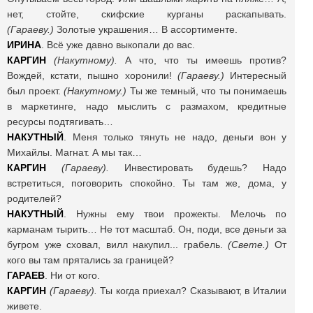
нет, стойте, скифские курганы раскапывать.
(Гараеву.)
Золотые украшения… В ассортименте.
ИРИНА
. Всё уже давно выкопали до вас.
КАРГИН
(Накутному).
А что, что ты имеешь против?
Вождей, кстати, пышно хоронили!
(Гараеву.)
Интересный
был проект.
(Накутному.)
Ты же темный, что ты понимаешь
в маркетинге, надо мыслить с размахом, кредитные
ресурсы подтягивать…
НАКУТНЫЙ
. Меня только тянуть не надо, деньги вон у
Михайлы. Магнат. А мы так…
КАРГИН
(Гараеву).
Инвестировать будешь? Надо
встретиться, поговорить спокойно. Ты там же, дома, у
родителей?
НАКУТНЫЙ
. Нужны ему твои прожекты. Мелочь по
карманам тырить… Не тот масштаб. Он, поди, все деньги за
бугром уже сховал, вилл накупил... грабель.
(Свете.)
От
кого вы там прятались за границей?
ГАРАЕВ
. Ни от кого.
КАРГИН
(Гараеву).
Ты когда приехал? Сказывают, в Италии
живете.