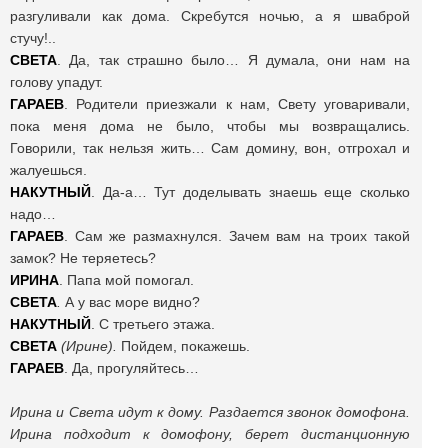
разгуливали как дома. Скребутся ночью, а я шваброй
стучу!..
СВЕТА
. Да, так страшно было… Я думала, они нам на
голову упадут.
ГАРАЕВ
. Родители приезжали к нам, Свету уговаривали,
пока меня дома не было, чтобы мы возвращались.
Говорили, так нельзя жить… Сам домину, вон, отгрохал и
жалуешься.
НАКУТНЫЙ
. Да-а… Тут доделывать знаешь еще сколько
надо…
ГАРАЕВ
. Сам же размахнулся. Зачем вам на троих такой
замок? Не теряетесь?
ИРИНА
. Папа мой помогал.
СВЕТА
.
А у вас море видно?
НАКУТНЫЙ
. С третьего этажа.
СВЕТА
(Ирине).
Пойдем, покажешь.
ГАРАЕВ
. Да, прогуляйтесь…
Ирина и Света идут к дому. Раздается звонок домофона.
Ирина подходит к домофону, берет дистанционную