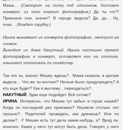
Мама…
(Смотрит на полку под столиком, достает
конверт, из него торчит фотография.)
Да ты что?!
Приехали они, значит? В городе видела? Да, да… Ну,
пока…
(Кладет трубку.)
Ирина вынимает из конверта фотографию, смотрит на
снимок.
Выходит из дома Накутный. Ирина поспешно прячет
фотографию в конверт, оставляет его на столике,
начинает хлопотать по хозяйству.
Так это ты, значит, Мишку ждешь?.. Мама сказала, в центре
видела… Что же ты молчал? Нельзя было предупредить? А
кто еще будет? Как я выгляжу... переодеться?..
НАКУТНЫЙ
. Эдик еще подойдет. Всё готово?
ИРИНА
. Интересно, что Мишка тут забыл в глуши нашей?
Когда он последний раз приезжал? Неужели столько лет
прошло?.. Родителей проведать, как думаешь? Или по
делам?.. У Мишки есть тут дела какие-нибудь, а? Вряд ли,
конечно. Какие у него тут могут быть дела. Говорят, у него