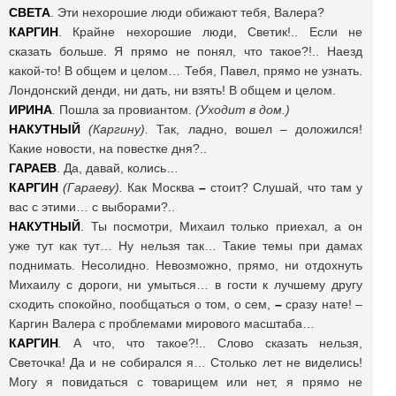
СВЕТА
. Эти нехорошие люди обижают тебя, Валера?
КАРГИН
. Крайне нехорошие люди, Светик!.. Если не
сказать больше. Я прямо не понял, что такое?!.. Наезд
какой-то! В общем и целом… Тебя, Павел, прямо не узнать.
Лондонский денди, ни дать, ни взять! В общем и целом.
ИРИНА
.
Пошла за провиантом.
(Уходит в дом.)
НАКУТНЫЙ
(Каргину).
Так, ладно, вошел – доложился!
Какие новости, на повестке дня?..
ГАРАЕВ
. Да, давай, колись…
КАРГИН
(Гараеву).
Как Москва
–
стоит? Слушай, что там у
вас с этими… с выборами?..
НАКУТНЫЙ
. Ты посмотри, Михаил только приехал, а он
уже тут как тут… Ну нельзя так… Такие темы при дамах
поднимать. Несолидно. Невозможно, прямо, ни отдохнуть
Михаилу с дороги, ни умыться… в гости к лучшему другу
сходить спокойно, пообщаться о том, о сем,
–
сразу нате! –
Каргин Валера с проблемами мирового масштаба…
КАРГИН
.
А что, что такое?!.. Слово сказать нельзя,
Светочка! Да и не собирался я… Столько лет не виделись!
Могу я повидаться с товарищем или нет, я прямо не