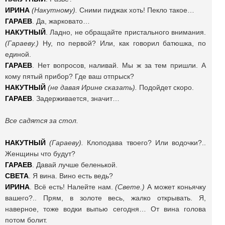
ИРИНА
(Накутному).
Сними пиджак хоть! Пекло такое…
ГАРАЕВ
. Да, жарковато…
НАКУТНЫЙ
. Ладно, не обращайте пристального внимания.
(Гараеву.)
Ну, по первой? Или, как говорил батюшка, по
единой.
ГАРАЕВ
. Нет вопросов, наливай. Мы ж за тем пришли. А
кому пятый прибор? Где ваш отпрыск?
НАКУТНЫЙ
(не давая Ирине сказать).
Подойдет скоро.
ГАРАЕВ
. Задерживается, значит…
Все садятся за стол.
НАКУТНЫЙ
(Гараеву).
Клоподава твоего? Или водочки?..
Женщины что будут?
ГАРАЕВ
. Давай лучше беленькой.
СВЕТА
. Я вина. Вино есть ведь?
ИРИНА
. Всё есть! Налейте нам.
(Свете.)
А может коньячку
вашего?.. Прям, в золоте весь, жалко открывать. Я,
наверное, тоже водки выпью сегодня… От вина голова
потом болит.