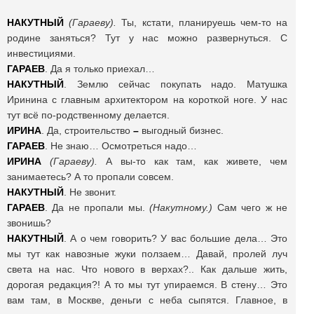
НАКУТНЫЙ
(Гараеву).
Ты, кстати, планируешь чем-то на
родине заняться? Тут у нас можно развернуться. С
инвестициями.
ГАРАЕВ
. Да я только приехал…
НАКУТНЫЙ
. Землю сейчас покупать надо. Матушка
Иринина с главным архитектором на короткой ноге. У нас
тут всё по-родственному делается.
ИРИНА
. Да, строительство
–
выгодный бизнес.
ГАРАЕВ
. Не знаю… Осмотреться надо…
ИРИНА
(Гараеву).
А вы-то как там, как живете, чем
занимаетесь? А то пропали совсем.
НАКУТНЫЙ
. Не звонит.
ГАРАЕВ
. Да не пропали мы.
(Накутному.)
Сам чего ж не
звонишь?
НАКУТНЫЙ
. А о чем говорить? У вас большие дела… Это
мы тут как навозные жуки ползаем… Давай, пролей луч
света на нас. Что нового в верхах?.. Как дальше жить,
дорогая редакция?! А то мы тут упираемся. В стену… Это
вам там, в Москве, деньги с неба сыпятся. Главное, в