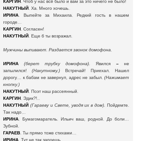
КАРГИН
. Чтоб у нас всё было и вам за это ничего не было!
НАКУТНЫЙ
. Ха. Много хочешь.
ИРИНА
. Выпейте за Михаила. Редкий гость в нашем
городе…
КАРГИН
. Согласен!
НАКУТНЫЙ
. Еще б ты возражал.
Мужчины выпивают. Раздается звонок домофона.
ИРИНА
(берет трубку домофона).
Явился
–
не
запылился!
(Накутному.)
Встречай! Приехал. Нашел
дорогу… к бабам не завернул, адрес не забыл.
(Нажимает
кнопку.)
НАКУТНЫЙ
. Поэт наш рассеянный.
КАРГИН
. Эдик?!..
НАКУТНЫЙ
(Гараеву и Свете, уводя их в дом).
Пойдемте.
Так надо…
ИРИНА
. Бумагомаратель. Ильич ваш, родной. До боли…
Зубной.
ГАРАЕВ
. Ты прямо тоже стихами…
ИРИНА
. Тут не так запоешь.