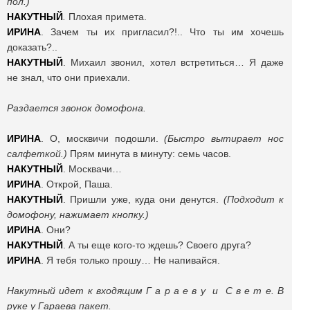
пол.)
НАКУТНЫЙ
.
Плохая примета.
ИРИНА
. Зачем ты их пригласил?!.. Что ты им хочешь
доказать?..
НАКУТНЫЙ
. Михаил звонил, хотел встретиться… Я даже
не знал, что они приехали.
Раздается звонок домофона.
ИРИНА
. О, москвичи подошли.
(Быстро вытирает нос
салфеткой.)
Прям минута в минуту: семь часов.
НАКУТНЫЙ
. Москвачи…
ИРИНА
. Открой, Паша.
НАКУТНЫЙ
. Пришли уже, куда они денутся.
(Подходит к
домофону, нажимает кнопку.)
ИРИНА
. Они?
НАКУТНЫЙ
. А ты еще кого-то ждешь? Своего друга?
ИРИНА
. Я тебя только прошу… Не напивайся.
Накутный идет к входящим Г а р а е в у и С в е т е. В
руке у Гараева пакет.