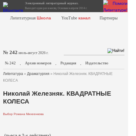
Электронный литературный журнал.
Выходит один раз в месяц. Основан в апреле 2014 г.
Школа
канал
Лиterraтурная
YouTube
Партнеры
№ 242
июль-август 2026 г.
№ 242
Архив номеров
Редакция
Издательство
.
.
.
Лиterraтура
»
Драматургия
» Николай Железняк. КВАДРАТНЫЕ
КОЛЕСА
Николай Железняк. КВАДРАТНЫЕ
КОЛЕСА
Выбор Романа Михеенкова
(пьеса в 2-х действиях)