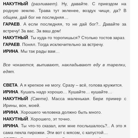
НАКУТНЫЙ
(разливает).
Ну, давайте. С приездом на
родную землю. Трава тут зеленее, воздух чище, да? В
общем, дай бог не последняя…
ГАРАЕВ
. А если последняя, то не дай бог?.. Давайте за
встречу! За вас. За ваш дом!
НАКУТНЫЙ
. Ты куда-то торопишься? Столько тостов зараз.
ГАРАЕВ
. Понял. Тогда исключительно за встречу.
ИРИНА
. Мы так рады вам…
Все чокаются, выпивают, накладывают еду в тарелки,
едят.
СВЕТА
. А я крепкое не могу. Сразу – всё, голова кружится.
ИРИНА
. Кушать надо хорошо… Кушайте… кушайте…
НАКУТНЫЙ
(Свете).
Масса маленькая. Бери пример с
Ирины, вон, моей.
ИРИНА
. Хорошего человека должно быть много.
НАКУТНЫЙ
. Хорошего, эт точно.
ИРИНА
.
Ты что-то сказал, или мне послышалось?.. А это я
сама пекла пирожки. Эти вот с мясом, с капустой…