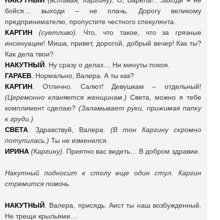
НАКУТНЫЙ
(вставая, Каргину).
О, Варела!.. Заходи
–
не
бойся… выходи – не плачь. Дорогу великому
предпринимателю, пропустите честного спекулянта.
КАРГИН
(суетливо).
Что, что такое, что за грязные
инсинуации! Миша, привет, дорогой, добрый вечер! Как ты?
Как дела твои?
НАКУТНЫЙ
. Ну сразу о делах… Ни минуты покоя.
ГАРАЕВ
. Нормально, Валера. А ты как?
КАРГИН
. Отлично. Салют! Девушкам – отдельный!
(Церемонно кланяется женщинам.)
Света, можно я тебе
комплимент сделаю?
(Заламывает руки, прижимая папку
к груди.)
СВЕТА
. Здравствуй, Валера.
(В тон Каргину скромно
потупилась.)
Ты не изменился.
ИРИНА
(Каргину).
Приятно вас видеть… В добром здравии.
Накутный подносит к столу еще один стул. Каргин
стремится помочь.
НАКУТНЫЙ
. Валера, присядь. Аист ты наш возбужденный.
Не трещи крыльями…