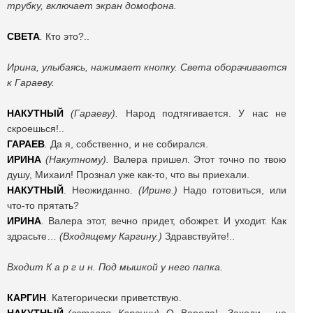
трубку, включает экран домофона.
СВЕТА
.
Кто это?..
Ирина, улыбаясь, нажимает кнопку. Света оборачивается
к Гараеву.
НАКУТНЫЙ
(Гараеву).
Народ подтягивается. У нас не
скроешься!..
ГАРАЕВ
.
Да я, собственно, и не собирался.
ИРИНА
(Накутному).
Валера пришел. Этот точно по твою
душу, Михаил! Прознал уже как-то, что вы приехали.
НАКУТНЫЙ
. Неожиданно.
(Ирине.)
Надо готовиться, или
что-то прятать?
ИРИНА
. Валера этот, вечно придет, обожрет. И уходит. Как
здрасьте…
(Входящему Каргину.)
Здравствуйте!..
Входит К а р г и н. Под мышкой у него папка.
КАРГИН
. Категорически приветствую.