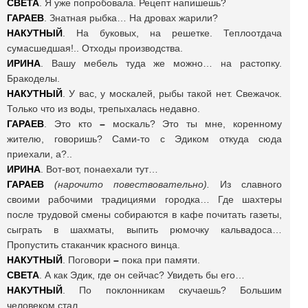
СВЕТА
. Я уже попробовала. Рецепт напишешь?
ГАРАЕВ
. Знатная рыбка… На дровах жарили?
НАКУТНЫЙ
. На буковых, на решетке. Теплоотдача
сумасшедшая!.. Отходы производства.
ИРИНА
. Вашу мебель туда же можно… на растопку.
Бракоделы.
НАКУТНЫЙ
. У вас, у москалей, рыбы такой нет. Свежачок.
Только что из воды, трепыхалась недавно.
ГАРАЕВ
. Это кто
–
москаль? Это ты мне, коренному
жителю, говоришь? Сами-то с Эдиком откуда сюда
приехали, а?..
ИРИНА
. Вот-вот, понаехали тут…
ГАРАЕВ
(нарочито повествовательно).
Из славного
своими рабочими традициями городка… Где шахтеры
после трудовой смены собираются в кафе почитать газеты,
сыграть в шахматы, выпить рюмочку кальвадоса…
Пропустить стаканчик красного винца.
НАКУТНЫЙ
. Поговори
–
пока при памяти.
СВЕТА
. А как Эдик, где он сейчас? Увидеть бы его…
НАКУТНЫЙ
. По поклонникам скучаешь? Большим
человеком стал.