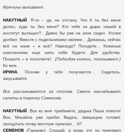
Мужчины выпивают.
НАКУТНЫЙ
. Я-то – да, не отстану. Что б ты без меня
делал, куда ты без меня? Кто тебя из дыры нашей в
институт вытащил?.. Давно бы уже на зоне сидел. Уголек
долбил. Вместе с подельниками своими… Думаешь, сейчас
всё на мази
–
и всё? Навсегда? Погодите… Кожаные
наколенники еще шить себе будете. Для удобства.
Пошьете
–
и поползете!..
(Подгибая колени, показывает.)
Ко мне.
ИРИНА
. Похоже у тебя получается… Садитесь,
закусывайте.
Все рассаживаются за столом. Света накладывает
салаты в тарелку Семенова.
НАКУТНЫЙ
. Все ко мне прибежите, дядька Паша помоги!
Вон, Михайла уже прибег. Видать, эвакуацию готовит,
прощупать почву местную приехал… А?
СЕМЕНОВ
(Гараеву).
Слушай, а когда это ты приезжал