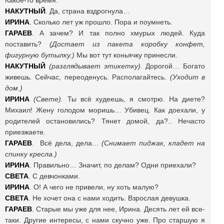
Какое-то время.
НАКУТНЫЙ
. Да, страна вздрогнула…
ИРИНА
. Сколько лет уж прошло. Пора и поумнеть.
ГАРАЕВ
. А зачем? И так полно хмурых людей. Куда
поставить?
(Достает из пакета коробку конфет,
фигурную бутылку.)
Мы вот тут коньячку принесли.
НАКУТНЫЙ
(разглядывает этикетку).
Дорогой… Богато
живешь. Сейчас, переоденусь. Располагайтесь.
(Уходит в
дом.)
ИРИНА
(Свете).
Ты всё худеешь, я смотрю. На диете?
Михаил! Жену голодом моришь… Убивец. Как доехали, у
родителей остановились? Тянет домой, да?.. Нечасто
приезжаете.
ГАРАЕВ
. Всё дела, дела…
(Снимает пиджак, кладет на
спинку кресла.)
ИРИНА
. Правильно… Значит, по делам? Одни приехали?
СВЕТА
. С девчонками.
ИРИНА
. О! А чего не привели, ну хоть малую?
СВЕТА
. Не хочет она с нами ходить. Взрослая девушка.
ГАРАЕВ
. Старые мы уже для нее, Ирина. Десять лет ей все-
таки. Другие интересы, с нами скучно уже. Про старшую я