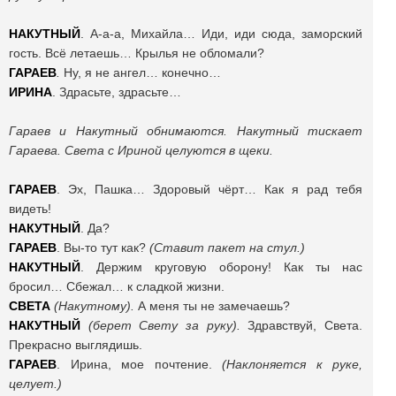
НАКУТНЫЙ
. А-а-а, Михайла… Иди, иди сюда, заморский
гость. Всё летаешь… Крылья не обломали?
ГАРАЕВ
.
Ну, я не ангел… конечно…
ИРИНА
. Здрасьте, здрасьте…
Гараев и Накутный обнимаются. Накутный тискает
Гараева. Света с Ириной целуются в щеки.
ГАРАЕВ
. Эх, Пашка… Здоровый чёрт… Как я рад тебя
видеть!
НАКУТНЫЙ
. Да?
ГАРАЕВ
. Вы-то тут как?
(Ставит пакет на стул.)
НАКУТНЫЙ
. Держим круговую оборону! Как ты нас
бросил… Сбежал… к сладкой жизни.
СВЕТА
(Накутному).
А меня ты не замечаешь?
НАКУТНЫЙ
(берет Свету за руку).
Здравствуй, Света.
Прекрасно выглядишь.
ГАРАЕВ
. Ирина, мое почтение.
(Наклоняется к руке,
целует.)