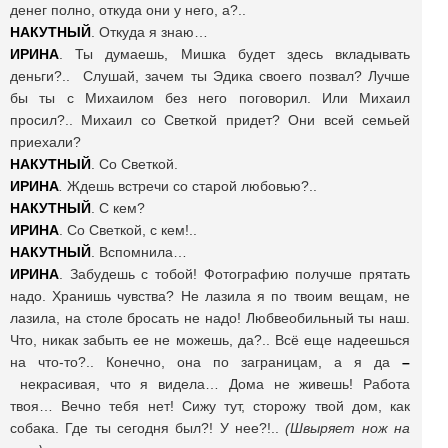
денег полно, откуда они у него, а?..
НАКУТНЫЙ
. Откуда я знаю…
ИРИНА
. Ты думаешь, Мишка будет здесь вкладывать
деньги?.. Слушай, зачем ты Эдика своего позвал? Лучше
бы ты с Михаилом без него поговорил. Или Михаил
просил?.. Михаил со Светкой придет? Они всей семьей
приехали?
НАКУТНЫЙ
. Со Светкой.
ИРИНА
.
Ждешь встречи со старой любовью?..
НАКУТНЫЙ
. С кем?
ИРИНА
. Со Светкой, с кем!..
НАКУТНЫЙ
. Вспомнила…
ИРИНА
. Забудешь с тобой! Фотографию получше прятать
надо. Хранишь чувства? Не лазила я по твоим вещам, не
лазила, на столе бросать не надо! Любвеобильный ты наш.
Что, никак забыть ее не можешь, да?.. Всё еще надеешься
на что-то?.. Конечно, она по заграницам, а я да
–
некрасивая, что я видела… Дома не живешь! Работа
твоя… Вечно тебя нет! Сижу тут, сторожу твой дом, как
собака. Где ты сегодня был?! У нее?!..
(Швыряет нож на