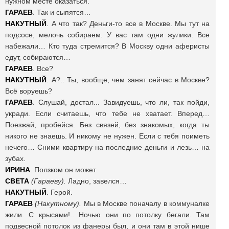
нужном месте оказаться.
ГАРАЕВ
. Так и сыпятся…
НАКУТНЫЙ
. А что так? Деньги-то все в Москве. Мы тут на
подсосе, мелочь собираем. У вас там одни жулики. Все
набежали… Кто туда стремится? В Москву одни аферисты
едут, собираются…
ГАРАЕВ
. Все?
НАКУТНЫЙ
. А?.. Ты, вообще, чем занят сейчас в Москве?
Всё воруешь?
ГАРАЕВ
. Слушай, достал... Завидуешь, что ли, так пойди,
укради. Если считаешь, что тебе не хватает. Вперед…
Поезжай, пробейся. Без связей, без знакомых, когда ты
никого не знаешь. И никому не нужен. Если с тебя поиметь
нечего… Сними квартиру на последние деньги и лезь… на
зубах.
ИРИНА
. Ползком он может.
СВЕТА
(Гараеву).
Ладно, завелся…
НАКУТНЫЙ
. Герой.
ГАРАЕВ
(Накутному).
Мы в Москве поначалу в коммуналке
жили. С крысами!.. Ночью они по потолку бегали. Там
подвесной потолок из фанеры был, и они там в этой нише