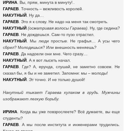
ИРИНА
. Вы, прям, минута в минуту!..
ГАРАЕВ
. Точность – вежливость королей.
НАКУТНЫЙ
. Ну да…
ГАРАЕВ
. Это я к слову. Не надо на меня так смотреть.
НАКУТНЫЙ
(осматривая волосы Гараева)
. Ну, где седина?
ГАРАЕВ
. Не дождешься. Сам-то пузо отрастил.
НАКУТНЫЙ
. Мы люди простые. Не графья… А усы чего
сбрил? Молодишься? Или внешность меняешь?
ГАРАЕВ
. Да надоели они мне. Чего сразу…
НАКУТНЫЙ
. А я вот лысеть начал.
ГАРАЕВ
. Где? А, ерунда, слушай, не заметно совсем. Не
сказал бы, я бы и не заметил. Запомни: мы – молоды!
НАКУТНЫЙ
. Эт точно. И не только душой!
Накутный тыкает Гараева кулаком в грудь. Мужчины
изображают легкую борьбу.
ИРИНА
. Когда вы уже повзрослеете? Всё думаете, вы еще
студенты?
ГАРАЕВ
. А мы после института и инженерами трудились.