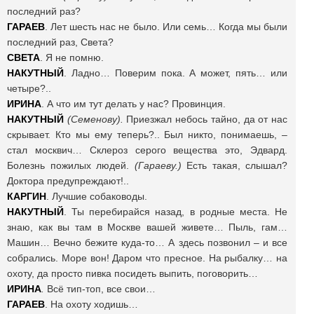
последний раз?
ГАРАЕВ
. Лет шесть нас не было. Или семь… Когда мы были
последний раз, Света?
СВЕТА
. Я не помню.
НАКУТНЫЙ
. Ладно… Поверим пока. А может, пять… или
четыре?..
ИРИНА
. А что им тут делать у нас? Провинция.
НАКУТНЫЙ
(Семенову).
Приезжал небось тайно, да от нас
скрывает. Кто мы ему теперь?.. Был никто, понимаешь, –
стал москвич… Склероз серого вещества это, Эдвард.
Болезнь пожилых людей.
(Гараеву.)
Есть такая, слышал?
Доктора предупреждают!..
КАРГИН
. Лучшие собаководы.
НАКУТНЫЙ
. Ты перебирайся назад, в родные места. Не
знаю, как вы там в Москве вашей живете… Пыль, гам…
Машин… Вечно бежите куда-то… А здесь позвонил – и все
собрались. Море вон! Даром что пресное. На рыбалку… на
охоту, да просто пивка посидеть выпить, поговорить…
ИРИНА
.
Всё тип-топ, все свои…
ГАРАЕВ
. На охоту ходишь…