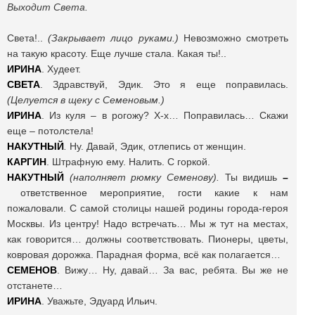
Выходит Света.
Света!..
(Закрывает лицо руками.)
Невозможно смотреть
на такую красоту. Еще лучше стала. Какая ты!..
ИРИНА
. Худеет.
СВЕТА
. Здравствуй, Эдик. Это я еще поправилась.
(Целуется в щеку с Семеновым.)
ИРИНА
. Из куля – в рогожу? Х-х… Поправилась… Скажи
еще – потолстела!
НАКУТНЫЙ
.
Ну. Давай, Эдик, отлепись от женщин.
КАРГИН
. Штрафную ему. Налить. С горкой.
НАКУТНЫЙ
(наполняет рюмку Семенову).
Ты видишь
–
ответственное мероприятие, гости какие к нам
пожаловали. С самой столицы нашей родины города-героя
Москвы. Из центру! Надо встречать… Мы ж тут на местах,
как говорится… должны соответствовать. Пионеры, цветы,
ковровая дорожка. Парадная форма, всё как полагается…
СЕМЕНОВ
. Вижу… Ну, давай… За вас, ребята. Вы же не
отстанете…
ИРИНА
. Уважьте, Эдуард Ильич.