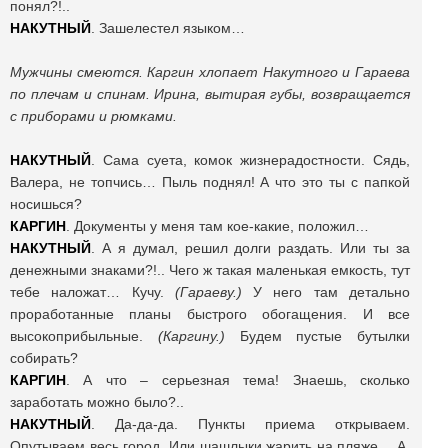
понял?!..
НАКУТНЫЙ
. Зашелестел языком…
Мужчины смеются. Каргин хлопает Накутного и Гараева
по плечам и спинам. Ирина, вытирая губы, возвращается
с приборами и рюмками.
НАКУТНЫЙ
. Сама суета, комок жизнерадостности. Сядь,
Валера, не топчись… Пыль поднял! А что это ты с папкой
носишься?
КАРГИН
. Документы у меня там кое-какие, положил…
НАКУТНЫЙ
. А я думал, решил долги раздать. Или ты за
денежными знаками?!.. Чего ж такая маленькая емкость, тут
тебе наложат… Кучу.
(Гараеву.)
У него там детально
проработанные планы быстрого обогащения. И все
высокоприбыльные.
(Каргину.)
Будем пустые бутылки
собирать?
КАРГИН
. А что – серьезная тема! Знаешь, сколько
заработать можно было?..
НАКУТНЫЙ
. Да-да-да. Пункты приема открываем.
Опутываем весь город. Или шашлыки жарить на пляже… А,