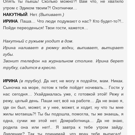
Опять ты пьешь! Сколько можно?! Вам что, не хватило
утром с Эдиком твоим?! Охотнички…
НАКУТНЫЙ
. Нет.
(Выпивает.)
ИРИНА
. Паша… Что люди подумают о нас? Кто будет-то?!..
Пойди переоденься! Твои гости, кажется…
Накутный с ружьем уходит в дом.
Ирина наливает в рюмку водки, выпивает, вытирает
губы.
Звонит телефон на журнальном столике. Ирина берет
трубку, садится в кресло.
ИРИНА
(в трубку).
Да нет, не могу я подойти, мам. Никак.
Сыночка на море, потом к тебе пойдет ночевать… Гости у
нас сегодня… Ухайдакалась уже, с готовкой этой! Режу и
режу, целый день. Паши нет, всё на работе… Да не знаю я,
где он был, может, и у нее, может, и ходит, ну что ты мне
жилы мотаешь?! Ты бы подошла, помогла, ты же знаешь, я
одна, сучки же этой нет. Домработница… Да не знаю,
родила она или нет!.. Я завтра к тебе утром зайду.
Давление? Так ты принимай, что врач тебе выписал!..