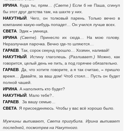
ИРИНА
. Куда ты, прям…
(Свете.)
Если б не Паша, сгинул
бы этот друг детства там, на шахте у них.
НАКУТНЫЙ
. Чего, он толковый парень. Только вечно в
компанию какую-нибудь попадет… Он учился лучше всех.
СВЕТА
. Эдик
–
умница.
ИРИНА
(Свете).
Принесло их сюда… На мою голову.
Неразлучная парочка. Вечно где-то шляются…
ГАРАЕВ
. Так, сорок секунд прошло… Хозяин, наливай!
НАКУТНЫЙ
. Истину глаголешь.
(Разливает.)
Можно, как
говорится, целый день не пить, а под горячее обязательно.
ГАРАЕВ
. Да, что хотите говорите, а я так считаю,
–
пришло
время… Давайте, за ваш дом! Чтоб стоял… Пусть он будет
полной чашей.
ИРИНА
. А наполнять кто будет?
НАКУТНЫЙ
. Мало тебе?..
ГАРАЕВ
. За вашу семью…
СВЕТА
. Я присоединяюсь. Чтобы у вас всё хорошо было.
Мужчины выпивают, Света пригубила. Ирина выпивает
последней, посмотрев на Накутного.