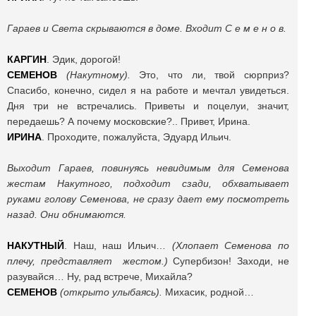
Гараев и Света скрываются в доме. Входит С е м е н о в.
КАРГИН
. Эдик, дорогой!
СЕМЕНОВ
(Накутному).
Это, что ли, твой сюрприз?
Спасибо, конечно, сидел я на работе и мечтал увидеться.
Дня три не встречались. Приветы и поцелуи, значит,
передаешь? А почему московские?.. Привет, Ирина.
ИРИНА
. Проходите, пожалуйста, Эдуард Ильич.
Выходит Гараев, повинуясь невидимым для Семенова
жестам Накутного, подходит сзади, обхватывает
руками голову Семенова, не сразу дает ему посмотреть
назад. Они обнимаются.
НАКУТНЫЙ
. Наш, наш Ильич…
(Хлопает Семенова по
плечу, представляет жестом.)
Супербизон! Заходи, не
разувайся… Ну, рад встрече, Михайла?
СЕМЕНОВ
(открыто улыбаясь).
Михасик, родной…