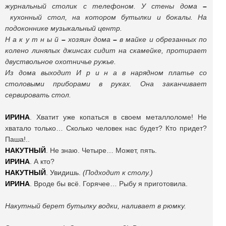
журнальный столик с телефоном. У стены дома
–
кухонный стол, на котором бутылки и бокалы. На
подоконнике музыкальный центр.
Н а к у т н ы й
–
хозяин дома
–
в майке и обрезанных по
колено линялых джинсах сидит на скамейке, протирает
двуствольное охотничье ружье.
Из дома выходит И р и н а в нарядном платье со
столовыми приборами в руках. Она заканчивает
сервировать стол.
ИРИНА
. Хватит уже копаться в своем металлоломе! Не
хватало только… Сколько человек нас будет? Кто придет?
Паша!..
НАКУТНЫЙ
. Не знаю. Четыре… Может, пять.
ИРИНА
. А кто?
НАКУТНЫЙ
. Увидишь.
(Подходит к столу.)
ИРИНА
. Вроде бы всё. Горячее… Рыбу я приготовила.
Накутный берет бутылку водки, наливает в рюмку.