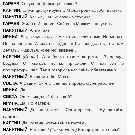
ГАРАЕВ
. Откуда информация такая?
КАРГИН
. Слухи циркулируют… Малая родина тебя помнит.
НАКУТНЫЙ
. Как же, наш человек в столице…
ГАРАЕВ
. Жили в Испании. Сейчас в Москву вернулись.
НАКУТНЫЙ
. А что так?
ИРИНА
. Вот, живут люди… Не то что некоторые. На морях.
Не нашенских. А ему всё одно: «Что там делать, что там
делать…» Друзья, конечно, важнее…
КАРГИН
(Ирине).
А я брата твоего встретил.
(Гараеву.)
Вадима. Он сказал, что вы приехали. Он как раз из
прокуратуры шел. Так я говорю: надо зайти обязательно.
НАКУТНЫЙ
. Выдали тебя, Миша…
СВЕТА
. А Вадим, он что, сейчас в прокуратуре работает?
ИРИНА
. Да.
СВЕТА
. Он же сводный брат твой?
ИРИНА
. Да. По матери.
НАКУТНЫЙ
. Да, по матери… Санитар леса… Ну, давайте
садиться.
КАРГИН
. Да, хозяин, ухаживай за гостями.
НАКУТНЫЙ
. Есть, сэр!
(Разливает.)
Валера, за что пьем?