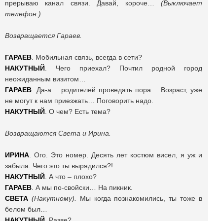
прерываю канал связи. Давай, короче…
(Выключает
телефон.)
Возвращается Гараев.
ГАРАЕВ
. Мобильная связь, всегда в сети?
НАКУТНЫЙ
. Чего приехал? Почтил родной город
неожиданным визитом…
ГАРАЕВ
. Да-а… родителей проведать пора… Возраст, уже
не могут к нам приезжать… Поговорить надо.
НАКУТНЫЙ
. О чем? Есть тема?
Возвращаются Света и Ирина.
ИРИНА
. Ого. Это номер. Десять лет костюм висел, я уж и
забыла. Чего это ты вырядился?!
НАКУТНЫЙ
. А что – плохо?
ГАРАЕВ
. А мы по-свойски… На пикник.
СВЕТА
(Накутному).
Мы когда познакомились, ты тоже в
белом был…
НАКУТНЫЙ
. Разве?