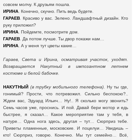
совсем молчу. К друзьям пошла.
ИРИНА
. Конечно, скучно. Пить ведь будете.
ГАРАЕВ
.
Красиво у вас. Зелено. Ландшафтный дизайн. Кто
руку приложил?
ИРИНА
. Пойдемте, посмотрите дом.
ГАРАЕВ
. Да потом лучше. Ты двор покажи нам…
ИРИНА
. А у меня тут цветы какие…
Гараев, Света и Ирина, осматривая участок, уходят.
Возвращается Накутный в импозантном летнем
костюме и белой бабочке.
НАКУТНЫЙ
(в трубку мобильного телефона).
Ну ты где,
гонимый? Прости, что потревожил. Сильно беспокою?..
Ждем вас, Эдуард Ильич… Ну!.. Я сколько могу звонить?
Семь часов уже, проснись. И пой. Давай бери мотор и едь
быстрее, я сказал… Какое мероприятие там у тебя, в
натуре… Одна нога здесь, другая – тут… Сюрприз тебе.
Приветы пламенные, московские. И поцелуи… Увидишь –
кто! Сюрприз, говорю. Конечно. Мы тут семейно… Всё,