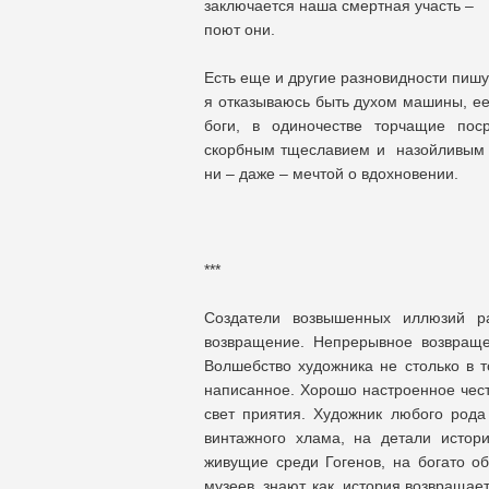
заключается наша смертная участь –
поют они.
Есть еще и другие разновидности пишу
я отказываюсь быть духом машины, ее
боги, в одиночестве торчащие поср
скорбным тщеславием и назойливым п
ни – даже – мечтой о вдохновении.
***
Создатели возвышенных иллюзий р
возвращение. Непрерывное возвращ
Волшебство художника не столько в то
написанное. Хорошо настроенное чес
свет приятия. Художник любого рода
винтажного хлама, на детали истори
живущие среди Гогенов, на богато об
музеев, знают, как история возвращает