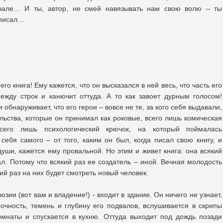
чале… И ты, автор, не смей навязывать нам свою волю – ты
аписал…
го книга! Ему кажется, что он высказался в ней весь, что часть его
ежду строк и канючит оттуда. А то как завоет дурным голосом!
 обнаруживает, что его герои – вовсе не те, за кого себя выдавали,
льства, которые он принимал как роковые, всего лишь комическая
его лишь психологический крючок, на который поймалась
себя самого – от того, каким он был, когда писал свою книгу, и
уши, кажется ему провальной. Но этим и живет книга: она всякий
дал. Потому что всякий раз ее создатель – иной. Вечная молодость
кий раз на них будет смотреть новый человек.
ии (вот вам и владение!) - входит в здание. Он ничего не узнает,
рочность, темень и глубину его подвалов, вслушивается в скрипы
омнаты и спускается в кухню. Оттуда выходит под дождь позади