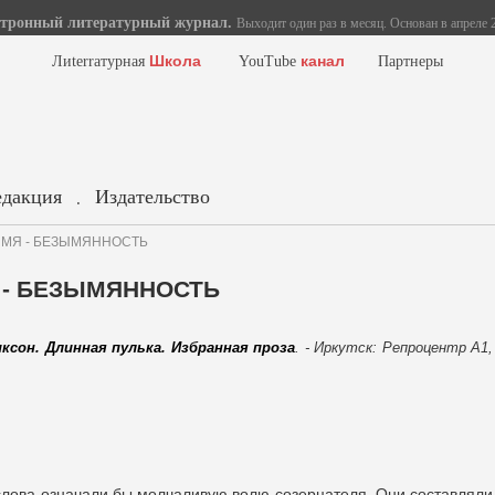
тронный литературный журнал.
Выходит один раз в месяц. Основан в апреле 2
Школа
канал
Лиterraтурная
YouTube
Партнеры
едакция
Издательство
.
 ИМЯ - БЕЗЫМЯННОСТЬ
Я - БЕЗЫМЯННОСТЬ
ксон. Длинная пулька. Избранная проза
. - Иркутск: Репроцентр А1,
 слова означали бы молчаливую волю созерцателя. Они составляли