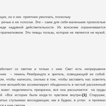
щих, но о них приятнее умолчать, поскольку
 речью и ее голосом. Эти – сами для себя маленькие промозглые
еди надувной действительности. Их всесилие ограничивается
рагматизмом. Это певцы пользы, которая не является ни музой,
аботают со светом и только с ним. Свет есть непрерывное
ение – темень Рембрандта и зритель, освещающий ее собой.
м, чтобы написать, сколько в том, чтобы заставить нас осветить
тное волшебство ассимилирует обыденность в чистый рассеянный
 знает: неделимость призрачна, вся она рассыпается на груды
й. «Все истории были когда-то чувством внутри»
[1]
. Старушки,
итых стульчиках восседающие, как в будках, в углах и проемах
ся к нам светом.