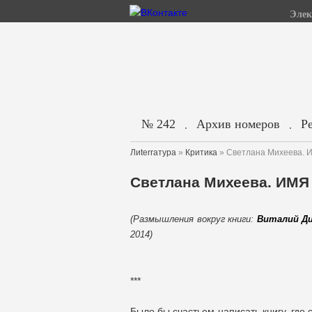
Элек
№ 242
Архив номеров
Р
.
.
Лиterraтура
»
Критика
» Светлана Михеева.
Светлана Михеева. ИМ
(Размышления вокруг книги:
Виталий Ди
2014)
***
Было бы счастьем написать книгу, где