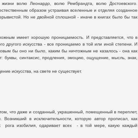
 жизни волю Леонардо, волю Рембрандта, волю Достоевского.
естественным образом устраивая вселенные и отделяя созданное
ерывистой. Но не двойной сплошной - иначе в книгах было бы так
ожным имеет хорошую проницаемость. И представляется, что в
ого другого искусства - все проницаемо в той или иной степени. И
аковым бы оно ни было, каким бы ничтожным не казалось - она как
т: буквы, синтаксис, продления, эмоцию, ощущение, мысль, знак,
ение искусства, на свете не существует.
том, что даже и созданный, украшенный, помещенный в переплет,
. Возникший в исключительности, которую автор прописал, как
ах рога изобилия, одаривает всех - в той мере, какую каждый