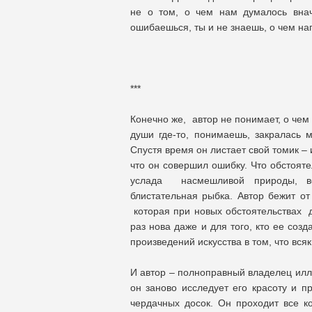
не о том, о чем нам думалось вна
ошибаешься, ты и не знаешь, о чем н
***
Конечно же, автор не понимает, о чем е
души где-то, понимаешь, закралась м
Спустя время он листает свой томик – и
что он совершил ошибку. Что обстояте
услада насмешливой природы, вс
блистательная рыбка. Автор бежит от 
которая при новых обстоятельствах д
раз нова даже и для того, кто ее соз
произведений искусства в том, что вся
И автор – полноправный владелец иллюз
он заново исследует его красоту и п
чердачных досок. Он проходит все к