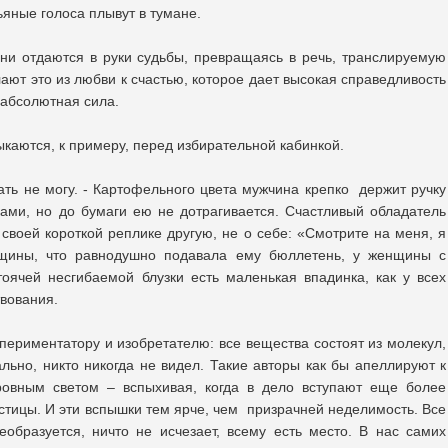
ьяные голоса плывут в тумане.
ни отдаются в руки судьбы, превращаясь в речь, транслируемую
ют это из любви к счастью, которое дает высокая справедливость
 абсолютная сила.
ыкаются, к примеру, перед избирательной кабинкой.
ать не могу. - Картофельного цвета мужчина крепко держит ручку
ами, но до бумаги ею не дотрагивается. Счастливый обладатель
 своей короткой реплике другую, не о себе: «Смотрите на меня, я
нщины, что равнодушно подавала ему бюллетень, у женщины с
оячей несгибаемой блузки есть маленькая впадинка, как у всех
твования.
спериментатору и изобретателю: все вещества состоят из молекул,
льно, никто никогда не видел. Такие авторы как бы апеллируют к
овным светом – вспыхивая, когда в дело вступают еще более
стицы. И эти вспышки тем ярче, чем призрачней неделимость. Все
реобразуется, ничто не исчезает, всему есть место. В нас самих