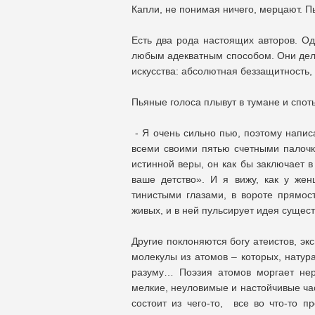
Капли, не понимая ничего, мерцают. П
Есть два рода настоящих авторов. Од
любым адекватным способом. Они дела
искусства: абсолютная беззащитность,
Пьяные голоса плывут в тумане и спот
- Я очень сильно пью, поэтому напис
всеми своими пятью счетными палочк
истинной веры, он как бы заключает в
ваше детство». И я вижу, как у же
тинистыми глазами, в вороте прямост
живых, и в ней пульсирует идея сущес
Другие поклоняются богу атеистов, эк
молекулы из атомов – которых, натура
разуму… Поэзия атомов моргает нер
мелкие, неуловимые и настойчивые ча
состоит из чего-то, все во что-то п