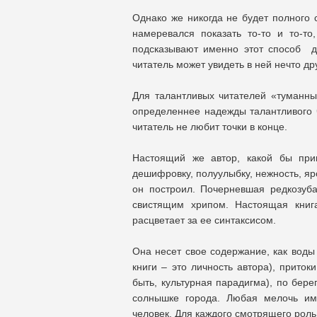
Однако же никогда не будет полного с
намеревался показать то-то и то-т
подсказывают именно этот способ 
читатель может увидеть в ней нечто др
Для талантливых читателей «туманны
определеннее надежды талантливого 
читатель не любит точки в конце.
Настоящий же автор, какой бы при
дешифровку, полуулыбку, нежность, яро
он построил. Почерневшая редкозуба
свистящим хрипом. Настоящая книг
расцветает за ее синтаксисом.
Она несет свое содержание, как воды 
книги – это личность автора), прито
быть, культурная парадигма), по берег
солнышке города. Любая мелочь им
человек. Для каждого смотрящего роль 