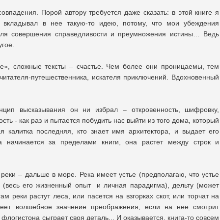
овпадения. Порой автору требуется даже сказать: в этой книге я
о, вкладывал в нее такую-то идею, потому, что мои убеждения
для совершения справедливости и преумножения истины… Ведь
угое.
е», сложные тексты – счастье. Чем более они проницаемы, тем
читателя-путешественника, искателя приключений. Вдохновенный
нцип высказывания он ни избрал – откровенность, шифровку,
сть - как раз и пытается побудить нас выйти из того дома, который
я калитка последняя, кто знает имя архитектора, и выдает его
а начинается за пределами книги, она растет между строк и
реки – дальше в море. Река имеет устье (предполагаю, что устье
ки (весь его жизненный опыт и личная парадигма), дельту (может
ам реки растут леса, или пасется на взгорках скот, или торчат на
еет волшебное значение преображения, если на нее смотрит
флогистона сыграет своя деталь... И оказывается, книга-то совсем