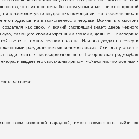
шенства, что никто не смел бы в нем усомниться: ни в его простой
и, ни в ласковом уюте внутренних помещений. Ни в бесконечности
е его подвалов, ни в таинственности чердака. Всякий, кто смотрит
создателя как свою. И всякий смотрящий знает: дверь черного
ии луга, сияющего своими утренними глазами, дальше – к испарине
ткой вьется в темном лесном полотне. Или она уходит на север и
теклянными рождественскими колокольчиками. Или она утопает в
ся, ведет лишь к чистосердечной неге. Почерневшая редкозубая
тектора, и выдает его свистящим хрипом. «Скажи им, что мое имя -
 свете человека.
альше всем известной парадной, имеет возможность выйти во