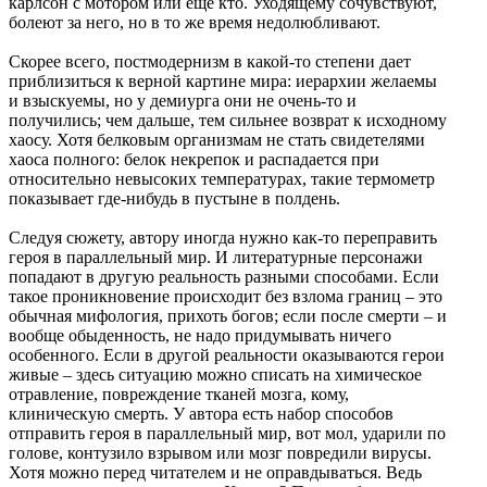
карлсон с мотором или еще кто. Уходящему сочувствуют,
болеют за него, но в то же время недолюбливают.
Скорее всего, постмодернизм в какой-то степени дает
приблизиться к верной картине мира: иерархии желаемы
и взыскуемы, но у демиурга они не очень-то и
получились; чем дальше, тем сильнее возврат к исходному
хаосу. Хотя белковым организмам не стать свидетелями
хаоса полного: белок некрепок и распадается при
относительно невысоких температурах, такие термометр
показывает где-нибудь в пустыне в полдень.
Следуя сюжету, автору иногда нужно как-то переправить
героя в параллельный мир. И литературные персонажи
попадают в другую реальность разными способами. Если
такое проникновение происходит без взлома границ – это
обычная мифология, прихоть богов; если после смерти – и
вообще обыденность, не надо придумывать ничего
особенного. Если в другой реальности оказываются герои
живые – здесь ситуацию можно списать на химическое
отравление, повреждение тканей мозга, кому,
клиническую смерть. У автора есть набор способов
отправить героя в параллельный мир, вот мол, ударили по
голове, контузило взрывом или мозг повредили вирусы.
Хотя можно перед читателем и не оправдываться. Ведь