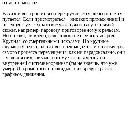
о смерти многое.
В жизни все крошится и перекручивается, переплетается,
путается. Если присмотреться – никаких прямых линий и
не существует. Однако кому-то нужно тянуть прямой
сюжет, например, паровозу, приговоренному к рельсам.
Ни вправо, ни влево, если только не случится авария.
Крупная, со смертельными исходами. Но крупные
случаются редко, на них все прекращается, и поэтому для
самого процесса перемещения, как ни парадоксально, они
– явления незначимые, потому что незаметны во
внутренней системе координат (ты не знаешь, что уже
умер). И, кроме того, опрокидывания вредят красоте
графиков движения.
Поделиться публикацией:
1 087
Опубликовано
16 янв 2021