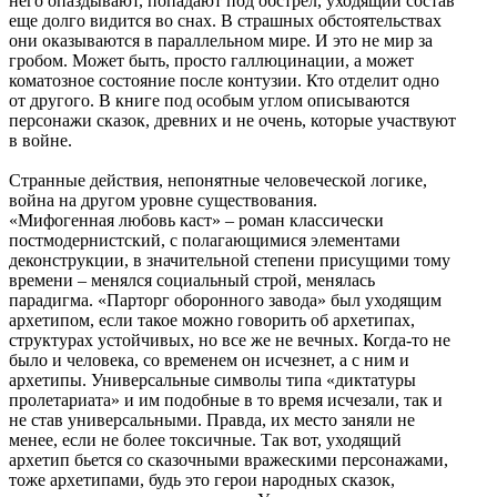
него опаздывают, попадают под обстрел, уходящий состав
еще долго видится во снах. В страшных обстоятельствах
они оказываются в параллельном мире. И это не мир за
гробом. Может быть, просто галлюцинации, а может
коматозное состояние после контузии. Кто отделит одно
от другого. В книге под особым углом описываются
персонажи сказок, древних и не очень, которые участвуют
в войне.
Странные действия, непонятные человеческой логике,
война на другом уровне существования.
«Мифогенная любовь каст» – роман классически
постмодернистский, с полагающимися элементами
деконструкции, в значительной степени присущими тому
времени – менялся социальный строй, менялась
парадигма. «Парторг оборонного завода» был уходящим
архетипом, если такое можно говорить об архетипах,
структурах устойчивых, но все же не вечных. Когда-то не
было и человека, со временем он исчезнет, а с ним и
архетипы. Универсальные символы типа «диктатуры
пролетариата» и им подобные в то время исчезали, так и
не став универсальными. Правда, их место заняли не
менее, если не более токсичные. Так вот, уходящий
архетип бьется со сказочными вражескими персонажами,
тоже архетипами, будь это герои народных сказок,