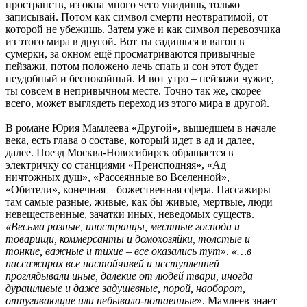
пространств, из окна много чего увидишь, только
записывай. Потом как символ смерти неотвратимой, от
которой не убежишь. Затем уже и как символ перевозчика
из этого мира в другой. Вот ты садишься в вагон в
сумерки, за окном ещё просматриваются привычные
пейзажи, потом положено лечь спать и сон этот будет
неудобный и беспокойный. И вот утро – пейзажи чужие,
ты совсем в непривычном месте. Точно так же, скорее
всего, может выглядеть переход из этого мира в другой.
В романе Юрия Мамлеева «Другой», вышедшем в начале
века, есть глава о составе, который идет в ад и далее,
далее. Поезд Москва-Новосибирск обращается в
электричку со станциями «Преисподняя», «Ад
ничтожных душ», «Рассеянные во Вселенной»,
«Обители», конечная – божественная сфера. Пассажиры
там самые разные, живые, как бы живые, мертвые, люди
невещественные, зачатки иных, неведомых существ.
«Весьма разные, иностранцы, местные господа и
товарищи, коммерсанты и домохозяйки, толстые и
тонкие, важные и тихие
–
все оказались тут
».
«…в
пассажирах все настойчивей и исступленней
проглядывали иные, далекие от людей твари, иногда
дурашливые и даже задушевные, порой, наоборот,
отпугивающие или небывало-потаенные
». Мамлеев знает