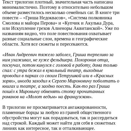
Текст трилогии плотный, значительная часть написана
минималистично. Поэтому в относительно небольшом
объеме разместилось несколько семейных саг. В книге три
повести – «Гриша Недоквасов», «Система полковника
Смолова и майора Перова» и «Купчик и Акулька Дура,
или Искупление грехов Алиеноры Аквитанской». Уже по
названиям видно, что поле повествования охватывает
разные социальные слои, времена и географические
области. Хотя все сюжеты и пересекаются.
«Иван Андреевич тяжело заболел, Гриша терпеливо за
ним ухаживал, не хуже фельдшера. Похоронив отца,
поскучал, потом кинулся с головой в работу, дома только
спал: с утра бежал в кукольный театр, выходные
проводил в парках со своим Петрушкой или в «Красных
зорях», иногда заходил к Сергею Мироновичу поболтать о
книгах и театре, а заодно поесть. Как-то раз Гриша
пошёл к Миронычу обменять стопку прочитанных
романов на «Молот ведьм» на французском».
В трилогии не просматривается ангажированности,
пламенные борцы за любую из граней общественного
обустройства могут как порадоваться, так и рассердиться
над строкой. Каждый может найти для себя в сюжетных
линиях как интересное, так и отталкивающее.