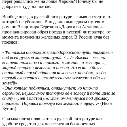
переправлялись же на лодке Харона? Почему бы не
добраться туда на поезде.
Вообще поезд в русской литературе – символ смерти, от
которой не убежишь. В недавно вышедшем путевом
романе Владимира Березина «Дорога на Астапово»
проанализирован образ поезда в русской литературе, от
момента появления железных дорог. В России куда без
поездов.
«
Фатализм особого железнодорожного пути тяготеет
над всей русской литературой. <…> Вокзал
– место
встречи толстого и тонкого, мужчины и женщины,
мирной встречи человека и поезда. Но есть и более
страшный способ единения человека с поездом, когда
первый сливается с искорёженным железом и оба – с
землёй
».
«
Она хотела подняться, откинуться; но что-то
огромное, неумолимое толкнуло её в голову и потащило за
спину
» (Лев Толстой).
«…плечом метнулся под громаду
паровоза. Паровоз толкнул его легонько в щеку…
» (Иван
Бунин)
Сначала поезд появляется в русской литературе как
удобное средство для пересечения бесконечных