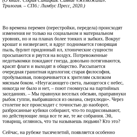
(О книге: София Синицкая. Сияние «жеможаха».
Трилогия.
– СПб.:
Лимбус Пресс, 2020.)
Во времена перемен (перестройки, передела) происходят
изменения не только на социальном и материальном
уровнях, но и на планах более тонких и зыбких. Вокруг
крошат и низвергают, и вдруг поднимается говорящая
пыль, бурлит придонный ил, хтонические сущности
просыпаются и рвутся на воздух. Потревоженные
недотыкомки покидают гнезда, довольно потягиваются,
красят флаги и выходят в общество. Рассыпается
очередная гранитная идеология; старая философия,
пробулькивая, поворачивается к зрителям склизким
мясным боком. «Неугасающего света, льющегося с небес,
никогда не было и нет, – поют гномиусы на партийных
заседаниях. – Мы правнуки веселых обезьян, праправнуки
рыбок гуппи, выбравшихся из океана, сверхлюди». Через
столетие все происходит с точностью до наоборот,
разбросанные кубики собирают, что-то подрисовывают,
но действующие лица все те же, те же собрания. Эй,
товарищ, оглянись, что ты называешь людьми? Кто это?
Сейчас, на рубеже тысячелетий, появляется особенно