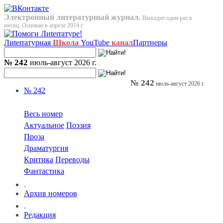
Электронный литературный журнал.
Выходит один раз в
месяц. Основан в апреле 2014 г.
Лиterraтурная
Школа
YouTube
канал
Партнеры
№ 242
июль-август 2026 г.
№ 242
июль-август 2026 г.
№ 242
Весь номер
Актуальное
Поэзия
Проза
Драматургия
Критика
Переводы
Фантастика
.
Архив номеров
.
Редакция