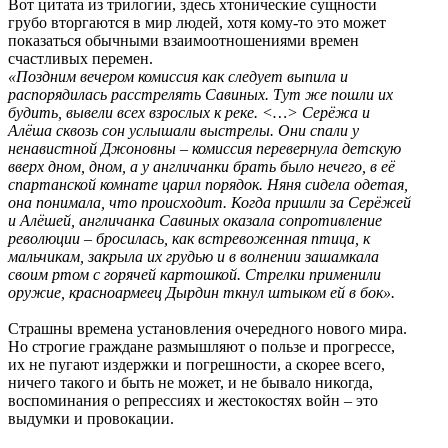
Вот цитата из трилогии, здесь хтонические сущности
грубо вторгаются в мир людей, хотя кому-то это может
показаться обычными взаимоотношениями времен
счастливых перемен.
«Поздним вечером комиссия как следует выпила и
распорядилась расстрелять Савиных. Тут же пошли их
будить, вывели всех взрослых к реке. <…> Серёжа и
Алёша сквозь сон услышали выстрелы. Они спали у
ненавистной Джоновны – комиссия перевернула детскую
вверх дном, дном, а у англичанки брать было нечего, в её
спартанской комнате царил порядок. Няня сидела одетая,
она понимала, что происходит. Когда пришли за Серёжей
и Алёшей, англичанка Савиных оказала сопротивление
революции – бросилась, как встревоженная птица, к
мальчикам, закрыла их грудью и в волнении зашамкала
своим ртом с горячей картошкой. Стрелки применили
оружие, красноармеец Дырдин ткнул штыком ей в бок».
Страшны времена установления очередного нового мира.
Но строгие граждане размышляют о пользе и прогрессе,
их не пугают издержки и погрешности, а скорее всего,
ничего такого и быть не может, и не бывало никогда,
воспоминания о репрессиях и жестокостях войн – это
выдумки и провокации.