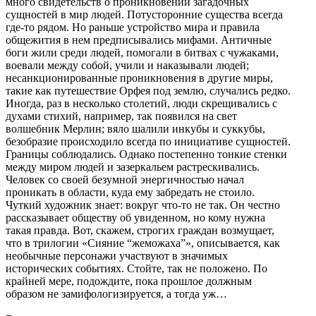
много свидетельств о проникновении загадочных
сущностей в мир людей. Потусторонние существа всегда
где-то рядом. Но раньше устройство мира и правила
общежития в нем предписывались мифами. Античные
боги жили среди людей, помогали в битвах с чужаками,
воевали между собой, учили и наказывали людей;
несанкционированные проникновения в другие миры,
такие как путешествие Орфея под землю, случались редко.
Иногда, раз в несколько столетий, люди скрещивались с
духами стихий, например, так появился на свет
волшебник Мерлин; вяло шалили инкубы и суккубы,
безобразие происходило всегда по инициативе сущностей.
Границы соблюдались. Однако постепенно тонкие стенки
между миром людей и зазеркальем растрескивались.
Человек со своей безумной энергичностью начал
проникать в области, куда ему забредать не стоило.
Чуткий художник знает: вокруг что-то не так. Он честно
рассказывает обществу об увиденном, но кому нужна
такая правда. Вот, скажем, строгих граждан возмущает,
что в трилогии «Сияние “жеможаха”», описывается, как
необычные персонажи участвуют в значимых
исторических событиях. Стойте, так не положено. По
крайней мере, подождите, пока прошлое должным
образом не замифологизируется, а тогда уж…