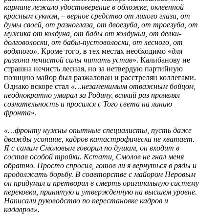
кармане лежало удостоверение в обложке, оклеенной
красным сукном,
–
верное средство от лихого глаза, от
думы своей, от разноглаза, от двоезуба, от троезуба, от
мужика от колдуна, от бабы от колдуньи, от девки-
долговолоски, от бабы-пустоволоски, от лесного, от
водяного»
. Кроме того, в тех местах необходимо «
для
разгона нечистой силы читать устав
». Калибанову не
страшна нечисть лесная, но за нетвердую партийную
позицию майор был разжалован и расстрелян коллегами.
Однако вскоре стал
«…незаменимым отважным бойцом,
неоднократно умирал за Родину, всякий раз проявлял
сознательность и просился с Того света на линию
фронта
».
«…фронту нужны опытные специалисты, пусть даже
дважды усопшие, кадров катастрофически не хватает.
Я с самим Смоловым говорил по душам, он входит в
состав особой тройки. Кстати, Смолов не гнал меня
обратно. Просто спросил, готов ли я вернуться в ряды и
продолжать борьбу. В соавторстве с майором Перовым
он придумал и претворил в смерть оригинальную систему
перековки, принятую и утвержденную на высшем уровне.
Написали руководство по перестановке кадров и
кадавров».