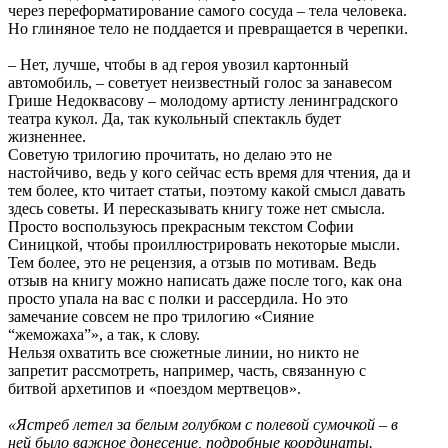
через переформатирование самого сосуда – тела человека.
Но глиняное тело не поддается и превращается в черепки.
– Нет, лучше, чтобы в ад героя увозил картонный
автомобиль, – советует неизвестный голос за занавесом
Грише Недоквасову – молодому артисту ленинградского
театра кукол. Да, так кукольный спектакль будет
жизненнее.
Советую трилогию прочитать, но делаю это не
настойчиво, ведь у кого сейчас есть время для чтения, да и
тем более, кто читает статьи, поэтому какой смысл давать
здесь советы. И пересказывать книгу тоже нет смысла.
Просто воспользуюсь прекрасным текстом Софии
Синицкой, чтобы проиллюстрировать некоторые мысли.
Тем более, это не рецензия, а отзыв по мотивам. Ведь
отзыв на книгу можно написать даже после того, как она
просто упала на вас с полки и рассердила. Но это
замечание совсем не про трилогию «Сияние
“жеможаха”», а так, к слову.
Нельзя охватить все сюжетные линии, но никто не
запретит рассмотреть, например, часть, связанную с
битвой архетипов и «поездом мертвецов».
«Ястреб летел за белым голубком с полевой сумочкой – в
ней было важное донесение, подробные координаты.