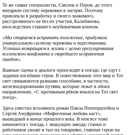
Те же самые специалисты, Смолов и Перов, до этого
внедряли систему перековки в лагерях. Поэтому
привлекли в разработку и своего знакомого,
расстрелянного не без их участия, Калибанова,
впоследствии ставшего неубиваемым воином.
«Мы стараемся исправить положение, придумали
универсальную систему перековки и перестановки.
Усопших возвращаем к жизни с целью урегулирования
вселенского конфликта и скорейшего исправления
ошибок».
Важные сцены и диалоги происходят в поезде, где едут с
задания погибшие герои. В повествовании этот мир и Тот
свет связываются разными способами, в частности,
железнодорожными путями, которые лежат в обоих
направлениях. «С протяжным рёвом мчался на Тот свет
поезд».
Здесь уместно вспомнить роман Павла Пепперштейна и
Сергея Ануфриева «Мифогенная любовь каст»,
вышедший в конце прошлого века. В нем все тоже
начинается с поезда, с эвакуации завода; станки и
работников увозят в тыл на товарняке, главные герои на