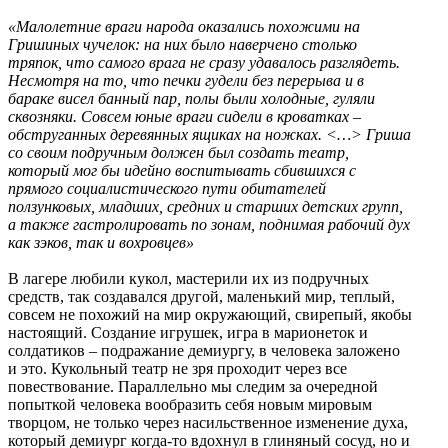
«Малолетние враги народа оказались похожими на
Гришиных чучелок: на них было наверчено столько
тряпок, что самого врага не сразу удавалось разглядеть.
Несмотря на то, что печки гудели без перерыва и в
бараке висел банный пар, полы были холодные, гуляли
сквозняки. Совсем юные враги сидели в кроватках –
обструганных деревянных ящиках на ножках. <…> Гриша
со своим подручным должен был создать театр,
который мог бы идейно воспитывать сбившихся с
прямого социалистического пути обитателей
ползунковых, младших, средних и старших детских групп,
а также гастролировать по зонам, поднимая рабочий дух
как зэков, так и вохровцев»
В лагере любили кукол, мастерили их из подручных
средств, так создавался другой, маленький мир, теплый,
совсем не похожий на мир окружающий, свирепый, якобы
настоящий. Создание игрушек, игра в марионеток и
солдатиков – подражание демиургу, в человека заложено
и это. Кукольный театр не зря проходит через все
повествование. Параллельно мы следим за очередной
попыткой человека вообразить себя новым мировым
творцом, не только через насильственное изменение духа,
который демиург когда-то вдохнул в глиняный сосуд, но и