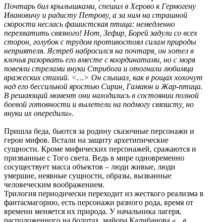
Почтарь бил крылышками, спешил в Херово к Гермогену
Ивановичу и радисту Петрову, а за ним на страшной
скорости неслась фашистская птица: немедленно
перехватить связного! Нот, Зефир, Борей задули со всех
сторон, голубок с трудом противостоял силам природы
неприятеля. Ястреб набросился на почтаря, он хотел в
клочья разорвать его вместе с координатами, но с моря
повеяли стрелами внуки Стрибога и отогнали любимца
вражеских стихий. <…> Он слышал, как в рощах хохочут
над его бессильной яростью Сирин, Гамаюн и Жар-птица.
В решающий момент они находились в состоянии полной
боевой готовности и вылетели на подмогу связисту, но
внуки их опередили».
Пришла беда, бьются за родину сказочные персонажи и
герои мифов. Встали на защиту архетипические
сущности. Кроме мифических персонажей, сражаются и
призванные с Того света. Ведь в мире одновременно
сосуществует масса объектов – люди живые, люди
умершие, неявные сущности, образы, вызванные
человеческим воображением.
Трилогия периодически переходит из жесткого реализма в
фантасмагорию, есть персонажи разного рода, время от
времени меняется их природа. У начальника лагеря,
расположенного на болотах, майора Калибанова
«…в