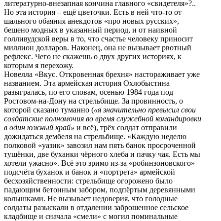
литературно-внезапная кончина главного «свидетеля»?..
Но эта история – ещё цветочки. Есть в ней что-то от
шального обаяния анекдотов «про новых русских»,
бешено модных в указанный период, и от наивной
голливудской веры в то, что счастье человеку приносит
миллион долларов. Наконец, она не вызывает рвотный
рефлекс. Чего не скажешь о двух других историях, к
которым я перехожу.
Новелла «Вкус. Откровенная брехня» настораживает уже
названием. Эта армейская история Охлобыстина
разыгралась, по его словам, осенью 1984 года под
Ростовом-на-Дону на стрельбище. За провинность, о
которой сказано туманно (
«я значительно превысил свои
солдатские полномочия во время служебной командировки
в один южный край»
и всё), трёх солдат отправили
дожидаться дембеля на стрельбище. «Каждую неделю
полковой «уазик» завозил нам пять банок просроченной
тушёнки, две буханки чёрного хлеба и пачку чая. Есть мы
хотели ужасно». Всё это зримо из-за «робинзоновского»
подсчёта буханок и банок и «портрета» армейской
бесхозяйственности: стрельбище огорожено было
падающим бетонным забором, подпёртым деревянными
колышками. Не вызывает недоверия, что голодные
солдаты разыскали в отдалении заброшенное сельское
кладбище и сначала «смели» с могил поминальные