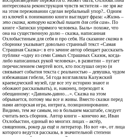
воспроизведение пережитого. Может быть, Охлобыстина
интересовала реконструкция чувств мстителя – не зря же
на этом переживании сделан вербальный упор?.. Одним
из ключей к пониманию книги выглядит фраза:
«Жизнь –
это сказка, которую каждый пишет для себя сам»
. По
книге «Записки упрямого человека. Быль» похоже, что
она на существенную долю – сказка, написанная
Охлобыстиным для себя и про себя. На сказание
сказки
в
сборнике указывает довольно странный текст «Самая
Страшная Сказка»: в его зачине автор обещает рассказать
публике «одну из семи Самых Страшных Сказок, когда-
либо написанных рукой человека», в развитии – пугает
перечислением смертей всех, кто послушал оную (и
связывает события текста с реальностью – девушка, чудом
избежавшая гибели, 54 года возглавляла Калужский
краеведческий музей, где все эту историю знают и
обожают рассказывать), и, наконец, переходит к
обещанному: «Давным-давно…». Сказка на этом
обрывается, потому мы все и живы. Вместо сказки перед
нами авторская игра, интрига, позиционирование.
Видимо, тем же самым, но в большем масштабе, следует
считать весь сборник. Автор книги – конечно же, Иван
Охлобыстин, единый во многих лицах – актёр,
священник, рокер да ещё и литератор. Но вот «я», от лица
которого ведутся рассказы, в значительной степени