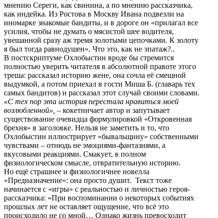
мнению Сереги, как свинина, а по мнению рассказчика,
как индейка. Из Ростова в Москву Ивана подвезли на
иномарке знакомые бандиты, и в дороге он «прилагал все
усилия, чтобы не думать о мясистой шее водителя,
увешанной сразу аж тремя золотыми цепочками. К золоту
я был тогда равнодушен». Что это, как не эпатаж?..
В постскриптуме Охлобыстин вроде бы стремится
полностью уверить читателя в абсолютной правоте этого
треша: рассказал историю жене, она сочла её смешной
выдумкой, а потом приехал в гости Миша Б. (главарь тех
самых бандитов) и рассказал этот случай своими словами.
«С тех пор эта история перестала нравиться моей
возлюбленной»,
– кокетничает автор и запутывает
существование очевидца формулировкой «Откровенная
брехня» в заголовке. Нельзя не заметить и то, что
Охлобыстин иллюстрирует «бывальщину» собственными
чувствами – отнюдь не эмоциями-фантазиями, а
вкусовыми реакциями. Смакует, в полном
физиологическом смысле, отвратительную историю.
Но ещё страшнее и физиологичнее новелла
«Предназначение»: она просто душит. Текст тоже
начинается с «игры» с реальностью и личностью героя-
рассказчика: «При воспоминании о некоторых событиях
прошлых лет не оставляет ощущение, что всё это
происходило не со мной… Однако жизнь превосходит