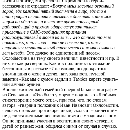
жизни и эпизодами зрелости. Скромностью герой-
рассказчик не страдает:
«Вокруг меня засыпал огромный
город, где каждый пятый знал меня в лицо, где-то в
типографии печатались школьные дневники с тем же
лицом на обложке, и в это же время популярный
радиоведущий в прямом эфире вслух зачитывал
присланные в СМС-сообщениях признания
радиослушателей в любви ко мне. …Но отчего-то мне
показалось, что слава – это не совсем то, к чему
стремился мечтательный третьеклассник много-много
лет назад».
Это далеко не единственный пассаж
Охлобыстина на тему своего величия, известности и пр. В
них-то как раз веришь. Как и в подлинность затяжной
бессонницы в рассказе «Инсомния», неоднократные
упоминания о жене и детях, натуральность путевой
заметки «Как мы с кумом ездили в Тамбов каратэ судить»
или дачных будней.
Вполне жизненный семейный очерк «Папа» с эпиграфом
из Северянина «Это было у моря» с подписью «Любимое
стихотворение моего отца», при том, что, по словам
автора, «гвардии полковник Иван Иванович Охлобыстин,
человек столь же противоречивый, сколь и героический»
не делился личными воспоминаниями с младшим сыном.
Он не принимал участия в воспитании своих четверых
детей от разных жен, общался с ними от случая к случаю.