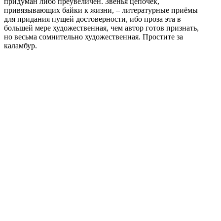
придуман либо преувеличен. Звенья цепочек,
привязывающих байки к жизни, – литературные приёмы
для придания пущей достоверности, ибо проза эта в
большей мере художественная, чем автор готов признать,
но весьма сомнительно художественная. Простите за
каламбур.
Поделиться публикацией:
1 618
Опубликовано
15 окт 2019
КОНКУРСЫ И ПРЕМИИ
АФИША
Наверх ↑