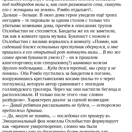
под подбородок вилы и, как сноп размокшего сена, скинуть
его с женщины на землю».
Рэмбо отдыхает!..
Дальше – больше. В окно дома герои увидели ещё троих
негодяев – те пировали за одним столом с только что
убитыми хозяевами дома, причём в описаниях трупов
Охлобыстин не стесняется. Бандиты же их не заметили,
так как в комнате орала музыка. Букинист с ножом и
Охлобыстин с вилами ворвались в комнату.
«Помню, как
сидевший ближе остальных преступник обернулся, и мне
пришлось в его открытый рот воткнуть вилы… В то же
самое время букинист умело
(? – он в прошлом
книготорговец или спецназовец?)
шинковал ножом
другого подельщика… Куда делся третий, мы сразу и не
поняли».
Оба Рэмбо пустились за бандитом в погоню,
вооружившись крестьянскими косами (вилы-то о череп
погнулись), которую автор сравнивает с эпизодом
голливудского триллера. Через час они настигли беглеца и
располосовали. И только после этого «нас словно
разбудили». Характерен диалог за сценой возмездия:
«— Давай ребятам рассказывать не будем, — осторожно
предложил Аркаша.
— Да, могут не понять, — последовал его примеру я».
Эмоциональный фон новеллы Охлобыстин формулирует
как «мрачное умиротворение, словно мы были
привлечены кем-то бесконечно более значимым для