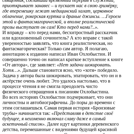
священник, сделавший временный перерыв в служении,
приоткрывает занавес – и пускает нас в свою гримёрку,
где вперемешку лежат медицинский халат, церковное
облачение, рокерская куртка и драные джинсы. …Героем
этой и фантасмагорической, и вполне реалистической
прозы выступает он сам! Кто перед нами?..».
И вправду – кто перед нами, бесхитростный рассказчик
или вдохновенный сочинитель? А кто вправе с такой
уверенностью заявлять, что книга реалистическая, но
фантасмагорическая? Только сам автор. Я полагаю,
аннотацию к изданию написал Иван Охлобыстин. И
совершенно точно он написал краткое вступление к книге
«От автора», где заявляет:
«Нет задачи шокировать.
Хотя…»
. Дальше становится ясно, что «хотя» победило.
Задача у автора была шокировать, эпатировать, что он и в
актёрстве очень любит. Это удалось настолько, что в
процессе чтения я не смогла преодолеть чисто
физического отвращения к писаниям Охлобыстина.
Во всех историях Охлобыстин подчеркивает, что они
личностны и автобиографичны. До поры до времени с
этим соглашаешься. Самая первая история «Бронзовые
трубы» начинается так:
«Представляя в детстве своё
будущее, я неизменно включал славу даже в самый
аскетичный список».
Далее идут картинки деревенского
детства, перемешанные с видениями будущей красивой