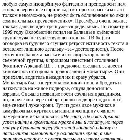
любую самую изощрённую фантазию и преподносит нам
столь невероятные сюрпризы, о которых и рассказать-то
толком невозможно, не рискуя быть обличённым во лжи и
сомнительных преувеличениях». Преамбула очень важна,
так как дальше идёт треш уже запредельный. По сюжету, в
1999 году Охлобыстин попал на Балканы в съёмочной
группе «уже не существующего канала ТВ 6» (эта
оговорка из будущего сгущает ретроспективность текста и
вставляет лишнюю детальку «за» достоверность). После
суточного банкета рассказчик и «директор нашей
съёмочной группы, в прошлом известный столичный
букинист Аркадий Ш. … предложил съездить за двести
километров от города в православный монастырь». Они
приехали, водитель высадил их и сразу убрался.
Монастырь был заперт, «паломники» пошли бродить и
наткнулись на жилое подворье, откуда доносились
взрывы. Сначала незваные гости сочли их праздником,
но, перелезши через забор, нашли во дворе подростка в
ещё свежей луже крови. Тут из дома двое мужиков в
камуфляжных куртках вытащили женщину с явным
намерением изнасиловать.
«Не знаю, где и как Аркаша
успел найти в кромешном мраке вилы и лопату, но через
минуту букинист перерубил этой лопатой одному из
насильников позвоночник у основания черепа, а мне
пришлось второму, с омерзительным хлюпом, вставить