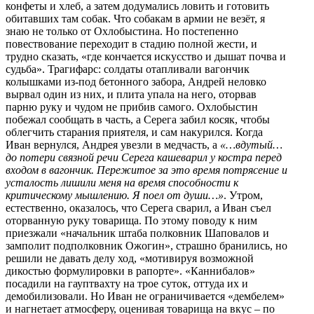
конфеты и хлеб, а затем додумались ловить и готовить
обитавших там собак. Что собакам в армии не везёт, я
знаю не только от Охлобыстина. Но постепенно
повествование переходит в стадию полной жести, и
трудно сказать, «где кончается искусство и дышат почва и
судьба». Трагифарс: солдаты отапливали вагончик
колышками из-под бетонного забора, Андрей неловко
вырвал один из них, и плита упала на него, оторвав
парню руку и чудом не прибив самого. Охлобыстин
побежал сообщать в часть, а Серега забил косяк, чтобы
облегчить старания приятеля, и сам накурился. Когда
Иван вернулся, Андрея увезли в медчасть, а
«…вдутый…
до потери связной речи Серега кашеварил у костра перед
входом в вагончик. Пережитое за это время потрясение и
усталость лишили меня на время способности к
критическому мышлению. Я поел от души…»
. Утром,
естественно, оказалось, что Серега сварил, а Иван съел
оторванную руку товарища. По этому поводу к ним
приезжали «начальник штаба полковник Шаповалов и
замполит подполковник Ожогин», страшно бранились, но
решили не давать делу ход, «мотивируя возможной
дикостью формулировки в рапорте». «Каннибалов»
посадили на гауптвахту на трое суток, оттуда их и
демобилизовали. Но Иван не ограничивается «дембелем»
и нагнетает атмосферу, оценивая товарища на вкус – по