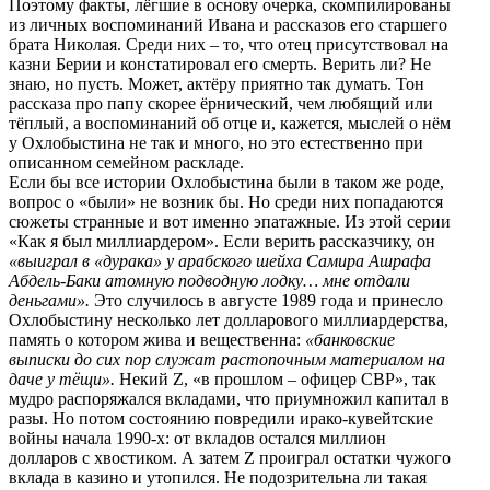
Поэтому факты, лёгшие в основу очерка, скомпилированы
из личных воспоминаний Ивана и рассказов его старшего
брата Николая. Среди них – то, что отец присутствовал на
казни Берии и констатировал его смерть. Верить ли? Не
знаю, но пусть. Может, актёру приятно так думать. Тон
рассказа про папу скорее ёрнический, чем любящий или
тёплый, а воспоминаний об отце и, кажется, мыслей о нём
у Охлобыстина не так и много, но это естественно при
описанном семейном раскладе.
Если бы все истории Охлобыстина были в таком же роде,
вопрос о «были» не возник бы. Но среди них попадаются
сюжеты странные и вот именно эпатажные. Из этой серии
«Как я был миллиардером». Если верить рассказчику, он
«выиграл в «дурака» у арабского шейха Самира Ашрафа
Абдель-Баки атомную подводную лодку… мне отдали
деньгами».
Это случилось в августе 1989 года и принесло
Охлобыстину несколько лет долларового миллиардерства,
память о котором жива и вещественна:
«банковские
выписки до сих пор служат растопочным материалом на
даче у тёщи».
Некий Z, «в прошлом – офицер СВР», так
мудро распоряжался вкладами, что приумножил капитал в
разы. Но потом состоянию повредили ирако-кувейтские
войны начала 1990-х: от вкладов остался миллион
долларов с хвостиком. А затем Z проиграл остатки чужого
вклада в казино и утопился. Не подозрительна ли такая