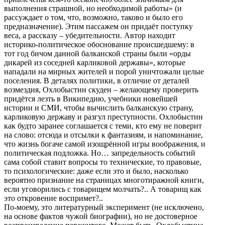
выполнения страшной, но необходимой работы» (и
рассуждает о том, что, возможно, таково и было его
предназначение). Этим пассажем он придаёт поступку
веса, а рассказу – убедительности. Автор находит
историко-политическое обоснование происшедшему: в
тот год бичом данной балканской страны были «орды
дикарей из соседней карликовой державы», которые
нападали на мирных жителей и порой уничтожали целые
поселения. В деталях политики, в отличие от деталей
возмездия, Охлобыстин скуден – желающему проверить
придётся лезть в Википедию, учебники новейшей
истории и СМИ, чтобы вычислить балканскую страну,
карликовую державу и разгул преступности. Охлобыстин
как будто заранее соглашается с теми, кто ему не поверит
на слово: отсюда и отсылки к фантазиям, и напоминание,
что жизнь богаче самой изощрённой игры воображения, и
политическая подложка. Но… запредельность событий
сама собой ставит вопросы то технические, то правовые,
то психологические: даже если это и было, насколько
вероятно признание на страницах многотиражной книги,
если уговорились с товарищем молчать?.. А товарищ как
это откровение воспримет?..
По-моему, это литературный эксперимент (не исключено,
на основе фактов чужой биографии), но не достоверное