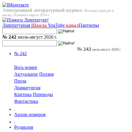
Электронный литературный журнал.
Выходит один раз в
месяц. Основан в апреле 2014 г.
Лиterraтурная
Школа
YouTube
канал
Партнеры
№ 242
июль-август 2026 г.
№ 242
июль-август 2026 г.
№ 242
Весь номер
Актуальное
Поэзия
Проза
Драматургия
Критика
Переводы
Фантастика
.
Архив номеров
.
Редакция