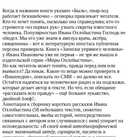
Когда в названии книги указано «Быль», пиар-ход
работает безошибочно – оговорка привлекает читателя.
Кто-то хочет понять, насколько она справедлива; кто-то
стремится «из первых рук» узнать секреты известного
человека. Популярностью Ивана Охлобыстина Господь не
обидел. Мы его уже знаем в амплуа врача, актёра,
священника – вот и литературную ипостась публичная
персона примерила. Книга «Записки упрямого человека»
у Ивана Ивановича уже не первая – не зря же вышла в
издательской серии «Миры Охлобыстина».
Но как читатель может понять, правда перед ним или
вымысел? Да никак. Какие-то вещи можно проверить в
«Википедии», поискать по СМИ – но далеко не все.
Остаётся надеяться на человеческое рацио и на подсказки,
которые делает автор в тексте. Но что, если обещание
«рассказать всю правду» – ещё большее лукавство,
двойной блеф?..
Аннотация к сборнику коротких рассказов Ивана
Охлобыстина (58 небольших текстов, сюжетно
самостоятельных, якобы историй, непосредственно
связанных с автором или случившихся с ним) упирает на
исповедальность:
«В своей новой автобиографической
книге знаменитый актёр, сценарист, писатель и