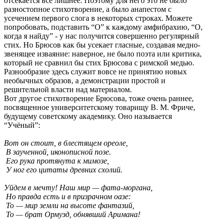
отсекается всё лишнее. Поэтому для него это не было
разностопное стихотворение, а было анапестом с
усечением первого слога в некоторых строках. Можете
попробовать, подставить “О” к каждому амфибрахию, “О,
когда я найду” - у нас получится совершенно регулярный
стих. Но Брюсов как бы усекает гласные, создавая медно-
звенящее изваяние: наверное, не было поэта или критика,
который не сравнил бы стих Брюсова с римской медью.
Разнообразие здесь служит вовсе не принятию новых
необычных образов, а демонстрации простой и
решительной власти над материалом.
Вот другое стихотворение Брюсова, тоже очень раннее,
посвященное университетскому товарищу В. М. Фриче,
будущему советскому академику. Оно называется
“Учёный”:
Вот он стоит, в блестящем ореоле,
В заученной, иконописной позе.
Его рука протянута к мимозе,
У ног его цитаты древних схолий.
Уйдем в мечту! Наш мир — фата-моргана,
Но правда есть и в призрачном оазе:
То — мир земли на высоте фантазий,
То — брат Ормузд, обнявший Аримана!