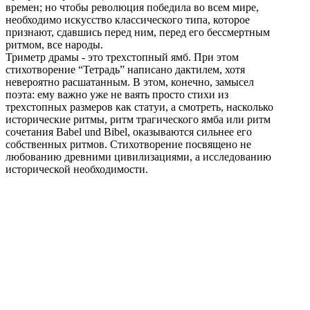
времен; но чтобы революция победила во всем мире,
необходимо искусство классического типа, которое
признают, сдавшись перед ним, перед его бессмертным
ритмом, все народы.
Триметр драмы - это трехстопный ямб. При этом
стихотворение “Тетрадь” написано дактилем, хотя
невероятно расшатанным. В этом, конечно, замысел
поэта: ему важно уже не ваять просто стихи из
трехстопных размеров как статуи, а смотреть, насколько
исторические ритмы, ритм трагического ямба или ритм
сочетания Babel und Bibel, оказываются сильнее его
собственных ритмов. Стихотворение посвящено не
любованию древними цивилизациями, а исследованию
исторической необходимости.
Поделиться публикацией:
2 491
Опубликовано
23 фев 2018