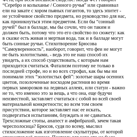
“Серебро и колыханье / Сонного ручья” или сравнивал
ели на закате с хором пьяных гигантов, то здесь эпитет -
не устойчивое свойство предмета, но руководство для нас,
как проникнуться этим предметом. Если бы “сонный
ручей” был в балладе, мы бы сочли, что он таким и
должен быть, потому что это его свойство по сюжету: как
в сказке есть живая и мертвая вода, так и в балладе могут
быть сонные ручьи. Стихотворение Брюсова
“Самоуверенность”, наоборот, говорит, что феи не могут
не быть золотистыми, - ведь это не наш способ их
увидеть, а их способ существовать, с которым нам
приходится считаться. Фатализм поэтому не только в
последней строфе, но и во всех строфах, как бы мы ни
понимали этих “золотистых фей”: золотые шары осенних
цветов, позолоченные восходом растения во время
первых заморозков на ледяных аллеях, или статуи - важно
не то, что именно это за вещь, а что она, еще будучи
неизвестной, заставляет считаться с собой во всей своей
материальной конкретности; во всем том своем
присутствии, которое заставляет нас ее искать,
подвергаться испытаниям, блуждать и не сдаваться.
Трехсложные стопы, анапест и амфибрахий, зачем такая
чересполосица? Брюсов, судя по всему, мыслил
стихосложение как изготовление скульптуры, от которой