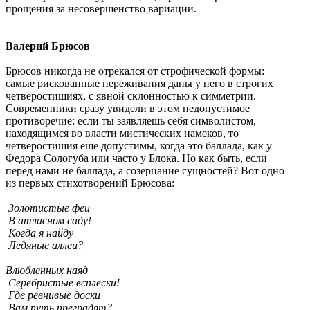
прощения за несовершенство вариации.
Валерий Брюсов
Брюсов никогда не отрекался от строфической формы:
самые рискованные переживания даны у него в строгих
четверостишиях, с явной склонностью к симметрии.
Современники сразу увидели в этом недопустимое
противоречие: если ты заявляешь себя символистом,
находящимся во власти мистических намеков, то
четверостишия еще допустимы, когда это баллада, как у
Федора Сологуба или часто у Блока. Но как быть, если
перед нами не баллада, а созерцание сущностей? Вот одно
из первых стихотворений Брюсова:
Золотистые феи
‎В атласном саду!
‎Когда я найду
Ледяные аллеи?
‎Влюбленных наяд
Серебристые всплески!
Где ревнивые доски
‎Вам путь преградят?