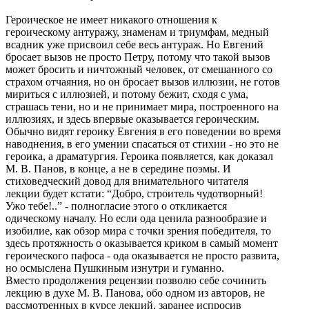
Героическое не имеет никакого отношения к
героическому антуражу, знаменам и триумфам, медный
всадник уже присвоил себе весь антураж. Но Евгений
бросает вызов не просто Петру, потому что такой вызов
может бросить и ничтожный человек, от смешанного со
страхом отчаяния, но он бросает вызов иллюзии, не готов
мириться с иллюзией, и потому бежит, сходя с ума,
страшась тени, но и не принимает мира, построенного на
иллюзиях, и здесь впервые оказывается героическим.
Обычно видят героику Евгения в его поведении во время
наводнения, в его умении спасаться от стихии - но это не
героика, а драматургия. Героика появляется, как доказал
М. В. Панов, в конце, а не в середине поэмы. И
стиховедческий довод для внимательного читателя
лекции будет кстати: “Добро, строитель чудотворный!
Ужо тебе!..” - полногласие этого о откликается
одическому началу. Но если ода ценила разнообразие и
изобилие, как обзор мира с точки зрения победителя, то
здесь протяжность о оказывается криком в самый момент
героического пафоса - ода оказывается не просто развита,
но осмыслена Пушкиным изнутри и гуманно.
Вместо продолжения рецензии позволю себе сочинить
лекцию в духе М. В. Панова, обо одном из авторов, не
рассмотренных в курсе лекций, заранее испросив