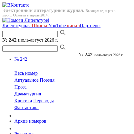
Электронный литературный журнал.
Выходит один раз в
месяц. Основан в апреле 2014 г.
Лиterraтурная
Школа
YouTube
канал
Партнеры
№ 242
июль-август 2026 г.
№ 242
июль-август 2026 г.
№ 242
Весь номер
Актуальное
Поэзия
Проза
Драматургия
Критика
Переводы
Фантастика
.
Архив номеров
.
Редакция