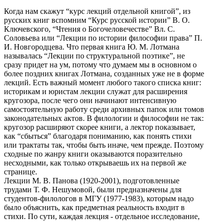
Когда нам скажут “курс лекций отдельной книгой”, из
русских книг вспомним “Курс русской истории” В. О.
Ключевского, “Чтения о Богочеловечестве” Вл. С.
Соловьева или “Лекции по истории философии права” П.
И. Новгородцева. Что первая книга Ю. М. Лотмана
называлась “Лекции по структуральной поэтике”, не
сразу придет на ум, потому что думаем мы в основном о
более поздних книгах Лотмана, созданных уже не в форме
лекций. Есть важный момент любого такого списка книг:
историкам и юристам лекции служат для расширения
кругозора, после чего они начинают интенсивную
самостоятельную работу среди архивных папок или томов
законодательных актов. В филологии и философии не так:
кругозор расширяют скорее книги, а лектор показывает,
как “сбыться” благодаря пониманию, как понять стихи
или трактаты так, чтобы быть иначе, чем прежде. Поэтому
сходные по жанру книги оказываются поразительно
несходными, как только открываешь их на первой же
странице.
Лекции М. В. Панова (1920-2001), подготовленные
трудами Т. Ф. Нешумовой, были предназначены для
студентов-филологов в МГУ (1977-1983), которым надо
было объяснить, как предметная реальность входит в
стихи. По сути, каждая лекция - отдельное исследование,