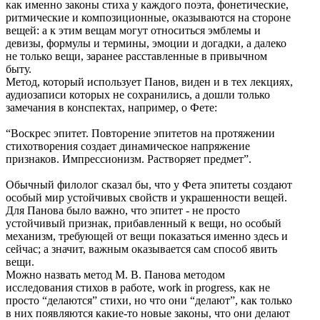
как именно законы стиха у каждого поэта, фонетические,
ритмические и композиционные, оказываются на стороне
вещей: а к этим вещам могут относиться эмблемы и
девизы, формулы и термины, эмоции и догадки, а далеко
не только вещи, заранее расставленные в привычном
быту.
Метод, который использует Панов, виден и в тех лекциях,
аудиозаписи которых не сохранились, а дошли только
замечания в конспектах, например, о Фете:
“Воскрес эпитет. Повторение эпитетов на протяжении
стихотворения создает динамическое напряжение
признаков. Импрессионизм. Растворяет предмет”.
Обычный филолог сказал бы, что у Фета эпитеты создают
особый мир устойчивых свойств и украшенности вещей.
Для Панова было важно, что эпитет - не просто
устойчивый признак, прибавленный к вещи, но особый
механизм, требующей от вещи показаться именно здесь и
сейчас; а значит, важным оказывается сам способ явить
вещи.
Можно назвать метод М. В. Панова методом
исследования стихов в работе, work in progress, как не
просто “делаются” стихи, но что они “делают”, как только
в них появляются какие-то новые законы, что они делают