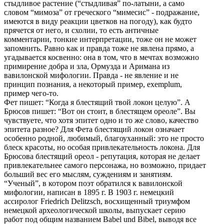
стыдливое растение (“стыдливая” по-латыни, а само
словом “мимоза” от греческого “мимесис” - подражание,
имеются в виду реакции цветков на погоду), как будто
прячется от него, и схолии, то есть античные
комментарии, тонкие интерпретации, тоже он не может
запомнить. Равно как и правда тоже не явлена прямо, а
угадывается косвенно: она в том, что в мечтах возможно
примирение добра и зла, Ормузда и Аримана из
вавилонской мифологии. Правда - не явление и не
принцип познания, а некоторый пример, exemplum,
пример чего-то.
Фет пишет: “Когда я блестящий твой локон целую”. А
Брюсов пишет: “Вот он стоит, в блестящем ореоле”. Вы
чувствуете, что хотя эпитет одно и то же слово, качество
эпитета разное? Для Фета блестящий локон означает
особенно родной, любимый, благоуханный: это не просто
блеск красоты, но особая привлекательность локона. Для
Брюсова блестящий ореол - репутация, которая не делает
привлекательнее самого персонажа, но возможно, придает
больший вес его мыслям, суждениям и занятиям.
“Ученый”, в котором поэт обратился к вавилонской
мифологии, написан в 1895 г. В 1903 г. немецкий
ассиролог Friedrich Delitzsch, восхищенный триумфом
немецкой археологической школы, выпускает серию
работ под общим названием Babel und Bibel, выводя все