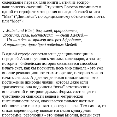
содержание первых глав книги Бытия из ассиро-
вавилонских сказаний. Эту книгу Брюсов упоминает в
одной из строф стихотворения последней своей книги
“Mea” (“Двигайся”, по официальному объяснению поэта,
или “Моё”):
…Babel und Bibel; бог, змий, прародитель;
Дюжина, семь, шестьдесят, — счет Халдей.—
…Но — в белый мрамор вязь роз Афродите,
В триметры драм бред победных Медей!
В одной строфе сопоставлены две цивилизации: в
передней Азии научились числам, календарю, а значит,
истории - библейская история оказывается способом
начать счет, как бы посчитать весь мир сначала - это уже
вполне революционное стихотворение, историю можно
начать сначала. А древнегреческая цивилизация - это
постижение природы любви, которая даже если
трагическая, она подчинена “вязи” эстетических
впечатлений и метрике драмы. Форма, состоящая из
чувственной связности вещей и метрической
интенсивности речи, оказывается сильнее частных
обстоятельств и сохраняет красоту на века. Тем самым, из
стихотворения сразу выводится целая культурная
программа: революция - это новая Библия, новый счет