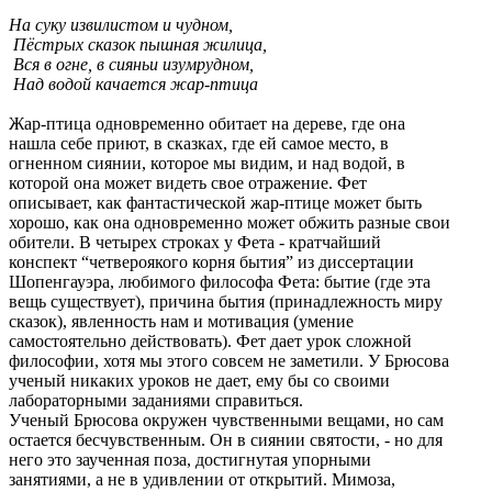
На суку извилистом и чудном,
Пёстрых сказок пышная жилица,
Вся в огне, в сияньи изумрудном,
Над водой качается жар-птица
Жар-птица одновременно обитает на дереве, где она
нашла себе приют, в сказках, где ей самое место, в
огненном сиянии, которое мы видим, и над водой, в
которой она может видеть свое отражение. Фет
описывает, как фантастической жар-птице может быть
хорошо, как она одновременно может обжить разные свои
обители. В четырех строках у Фета - кратчайший
конспект “четвероякого корня бытия” из диссертации
Шопенгауэра, любимого философа Фета: бытие (где эта
вещь существует), причина бытия (принадлежность миру
сказок), явленность нам и мотивация (умение
самостоятельно действовать). Фет дает урок сложной
философии, хотя мы этого совсем не заметили. У Брюсова
ученый никаких уроков не дает, ему бы со своими
лабораторными заданиями справиться.
Ученый Брюсова окружен чувственными вещами, но сам
остается бесчувственным. Он в сиянии святости, - но для
него это заученная поза, достигнутая упорными
занятиями, а не в удивлении от открытий. Мимоза,