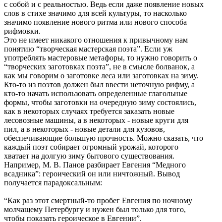
с собой и с реальностью. Ведь если даже появление новых
слов в стихе значимо для всей культуры, то насколько
значимо появление нового ритма или нового способа
рифмовки.
Это не имеет никакого отношения к привычному нам
понятию “творческая мастерская поэта”. Если уж
употреблять мастеровые метафоры, то нужно говорить о
“творческих заготовках поэта”, не в смысле болванок, а
как мы говорим о заготовке леса или заготовках на зиму.
Кто-то из поэтов должен был ввести неточную рифму, а
кто-то начать использовать определенные глагольные
формы, чтобы заготовки на очередную зиму состоялись,
как в некоторых случаях требуется заказать новые
лесовозные машины, а в некоторых - новые круги для
пил, а в некоторых - новые детали для кузовов,
обеспечивающие большую прочность. Можно сказать, что
каждый поэт собирает огромный урожай, которого
хватает на долгую зиму бытового существования.
Например, М. В. Панов разбирает Евгения “Медного
всадника”: героический он или ничтожный. Вывод
получается парадоксальным:
“Как раз этот смертный-то пробег Евгения по ночному
молчащему Петербургу и нужен был только для того,
чтобы показать героическое в Евгении”.