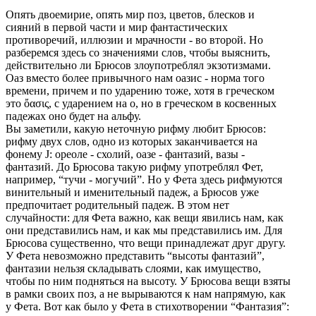
Опять двоемирие, опять мир поз, цветов, блесков и
сияний в первой части и мир фантастических
противоречий, иллюзии и мрачности - во второй. Но
разберемся здесь со значениями слов, чтобы выяснить,
действительно ли Брюсов злоупотреблял экзотизмами.
Оаз вместо более привычного нам оазис - норма того
времени, причем и по ударению тоже, хотя в греческом
это ὄασις, с ударением на о, но в греческом в косвенных
падежах оно будет на альфу.
Вы заметили, какую неточную рифму любит Брюсов:
рифму двух слов, одно из которых заканчивается на
фонему J: ореоле - схолий, оазе - фантазий, вазы -
фантазий. До Брюсова такую рифму употреблял Фет,
например, “тучи - могучий”. Но у Фета здесь рифмуются
винительный и именительный падеж, а Брюсов уже
предпочитает родительный падеж. В этом нет
случайности: для Фета важно, как вещи явились нам, как
они представились нам, и как мы представились им. Для
Брюсова существенно, что вещи принадлежат друг другу.
У Фета невозможно представить “высоты фантазий”,
фантазии нельзя складывать слоями, как имущество,
чтобы по ним подняться на высоту. У Брюсова вещи взяты
в рамки своих поз, а не вырываются к нам напрямую, как
у Фета. Вот как было у Фета в стихотворении “Фантазия”: