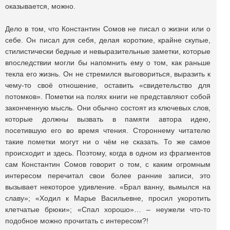
оказывается, можно.
Дело в том, что Константин Сомов не писал о жизни или о
себе. Он писал для себя, делая короткие, крайне скупые,
стилистически бедные и невыразительные заметки, которые
впоследствии могли бы напомнить ему о том, как раньше
текла его жизнь. Он не стремился выговориться, выразить к
чему-то своё отношение, оставить «свидетельство для
потомков». Пометки на полях книги не представляют собой
законченную мысль. Они обычно состоят из ключевых слов,
которые должны вызвать в памяти автора идею,
посетившую его во время чтения. Стороннему читателю
такие пометки могут ни о чём не сказать. То же самое
происходит и здесь. Поэтому, когда в одном из фрагментов
сам Константин Сомов говорит о том, с каким огромным
интересом перечитал свои более ранние записи, это
вызывает некоторое удивление. «Брал ванну, вымылся на
славу»; «Ходил к Марье Васильевне, просил укоротить
клетчатые брюки»; «Спал хорошо»… – неужели что-то
подобное можно прочитать с интересом?!