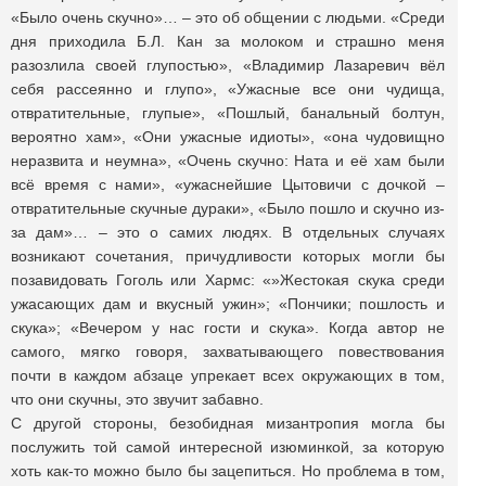
«Было очень скучно»… – это об общении с людьми. «Среди
дня приходила Б.Л. Кан за молоком и страшно меня
разозлила своей глупостью», «Владимир Лазаревич вёл
себя рассеянно и глупо», «Ужасные все они чудища,
отвратительные, глупые», «Пошлый, банальный болтун,
вероятно хам», «Они ужасные идиоты», «она чудовищно
неразвита и неумна», «Очень скучно: Ната и её хам были
всё время с нами», «ужаснейшие Цытовичи с дочкой –
отвратительные скучные дураки», «Было пошло и скучно из-
за дам»… – это о самих людях. В отдельных случаях
возникают сочетания, причудливости которых могли бы
позавидовать Гоголь или Хармс: «»Жестокая скука среди
ужасающих дам и вкусный ужин»; «Пончики; пошлость и
скука»; «Вечером у нас гости и скука». Когда автор не
самого, мягко говоря, захватывающего повествования
почти в каждом абзаце упрекает всех окружающих в том,
что они скучны, это звучит забавно.
С другой стороны, безобидная мизантропия могла бы
послужить той самой интересной изюминкой, за которую
хоть как-то можно было бы зацепиться. Но проблема в том,