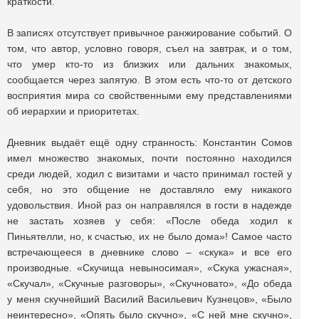
краткости.
В записях отсутствует привычное ранжирование событий. О
том, что автор, условно говоря, съел на завтрак, и о том,
что умер кто-то из близких или дальних знакомых,
сообщается через запятую. В этом есть что-то от детского
восприятия мира со свойственными ему представлениями
об иерархии и приоритетах.
Дневник выдаёт ещё одну странность: Константин Сомов
имел множество знакомых, почти постоянно находился
среди людей, ходил с визитами и часто принимал гостей у
себя, но это общение не доставляло ему никакого
удовольствия. Иной раз он направлялся в гости в надежде
не застать хозяев у себя: «После обеда ходил к
Пиньятелли, но, к счастью, их не было дома»! Самое часто
встречающееся в дневнике слово – «скука» и все его
производные. «Скучища невыносимая», «Скука ужасная»,
«Скучал», «Скучные разговоры», «Скучновато», «До обеда
у меня скучнейший Василий Васильевич Кузнецов», «Было
неинтересно», «Опять было скучно», «С ней мне скучно»,