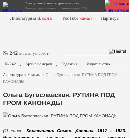
Электронный литературный журнал.
Выходит один раз в месяц. Основан в апреле 2014 г.
Школа
канал
Лиterraтурная
YouTube
Партнеры
№ 242
июль-август 2026 г.
№ 242
Архив номеров
Редакция
Издательство
.
.
.
Лиterraтура
»
Критика
» Ольга Бугославская. РУТИНА ПОД ГРОМ
КАНОНАДЫ
Ольга Бугославская. РУТИНА ПОД
ГРОМ КАНОНАДЫ
(О книге:
Константин Сомов. Дневник. 1917 – 1923.
Вступительная статья, подготовка текста,