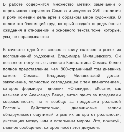
В работе содержится множество метких замечаний о
перекличках творчества Сомова и искусства XVIII столетия
и роли комедии дель арте в образном мире художника. В
целом это блестящий труд, который создаёт определённые
ожидания в отношении и основного текста тоже, которые,
увы, не оправдываются.
В качестве одной из сносок в книгу включен отрывок из
воспоминаний художника Владимира Милашевского. Он
позволяет получить о личности Константина Сомова более
полное представление, чем 800-страничный том дневника
самого Сомова. Владимир Милашевский делает
заключение, полностью совпадающее с тем впечатлением,
которое формирует дневник: «Очевидно, «Костя», как
называл его Александр Бенуа, витал где-то за пределами
современности, но и вообще за пределами реальной
России!» Действительно, дневниковые записи
обнаруживают ощутимый отрыв их автора от реальности,
дистанцию между ним и остальным миром. Это, пожалуй,
главное сообщение, которое несёт этот документ.