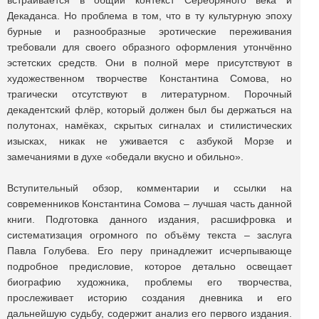
встраивается в общий контекст Серебряного века и
Декаданса. Но проблема в том, что в ту культурную эпоху
бурные и разнообразные эротические переживания
требовали для своего образного оформления утончённо
эстетских средств. Они в полной мере присутствуют в
художественном творчестве Константина Сомова, но
трагически отсутствуют в литературном. Порочный
декадентский флёр, который должен был бы держаться на
полутонах, намёках, скрытых сигналах и стилистических
изысках, никак не уживается с азбукой Морзе и
замечаниями в духе «обедали вкусно и обильно».
Вступительный обзор, комментарии и ссылки на
современников Константина Сомова – лучшая часть данной
книги. Подготовка данного издания, расшифровка и
систематизация огромного по объёму текста – заслуга
Павла Голубева. Его перу принадлежит исчерпывающе
подробное предисловие, которое детально освещает
биографию художника, проблемы его творчества,
прослеживает историю создания дневника и его
дальнейшую судьбу, содержит анализ его первого издания.