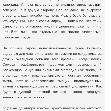
канонада. А пока выстрелов не слышно, автор смотрит
совершенно в другую сторону. Вернее даже, не в другую
сторону, а куда-то себе под ноги. Можно было бы сказать,
что «художник жил в своём мире», и, наверное, это так и
было, но этого «своего мира» в дневнике тоже почти что
нет. Есть лишь его отдельные, не вполне отчётливые,
размытые следы.
На общем сером повествовательном фоне большой
радостью для читателя становятся ссылки на свидетельства
других очевидцев событий того времени. Когда записи
Сомова разбавляются фрагментами воспоминаний
Александра Бенуа или письмами Мефодия Лукьянова, на
страницы книги наконец врывается богатая событиями
жизнь, острые человеческие эмоции, индивидуальный
взгляд на происходящее и пресловутый дух времени. Как
будто в душной и тёмной комнате наконец отдёрнули
занавески и открыли окна.
Когда же до автора всё-таки докатывается волна какого-то