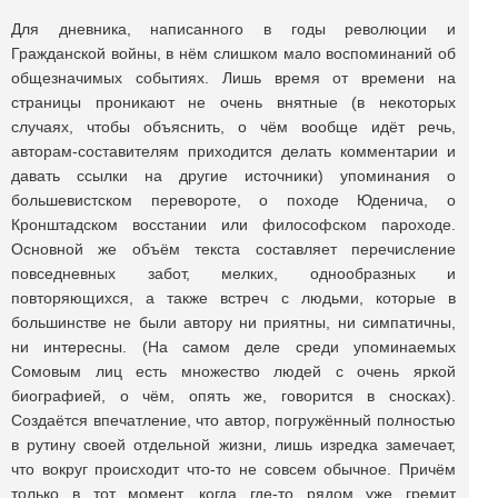
Для дневника, написанного в годы революции и
Гражданской войны, в нём слишком мало воспоминаний об
общезначимых событиях. Лишь время от времени на
страницы проникают не очень внятные (в некоторых
случаях, чтобы объяснить, о чём вообще идёт речь,
авторам-составителям приходится делать комментарии и
давать ссылки на другие источники) упоминания о
большевистском перевороте, о походе Юденича, о
Кронштадском восстании или философском пароходе.
Основной же объём текста составляет перечисление
повседневных забот, мелких, однообразных и
повторяющихся, а также встреч с людьми, которые в
большинстве не были автору ни приятны, ни симпатичны,
ни интересны. (На самом деле среди упоминаемых
Сомовым лиц есть множество людей с очень яркой
биографией, о чём, опять же, говорится в сносках).
Создаётся впечатление, что автор, погружённый полностью
в рутину своей отдельной жизни, лишь изредка замечает,
что вокруг происходит что-то не совсем обычное. Причём
только в тот момент, когда где-то рядом уже гремит