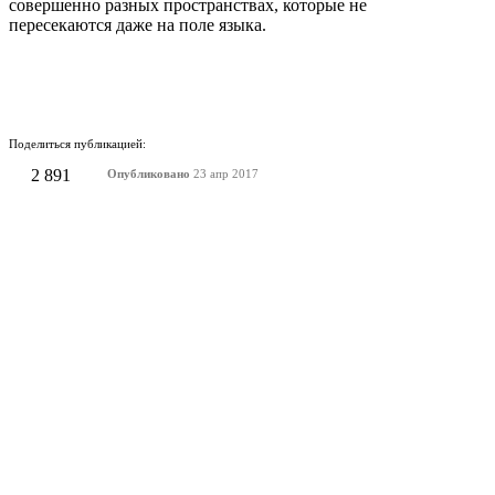
совершенно разных пространствах, которые не
пересекаются даже на поле языка.
Поделиться публикацией:
2 891
Опубликовано
23 апр 2017
КОНКУРСЫ И ПРЕМИИ
АФИША
Наверх ↑
© 2014-2026 ИД Лиterraтура
Правовая информация
Владелец - Наталья Комелькова
Авторизация
ВХОД НА САЙТ