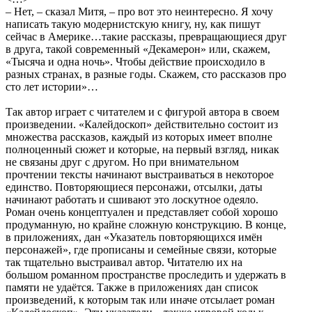
– Нет, – сказал Митя, – про вот это неинтересно. Я хочу
написать такую модернистскую книгу, ну, как пишут
сейчас в Америке…такие рассказы, превращающиеся друг
в друга, такой современный «Декамерон» или, скажем,
«Тысяча и одна ночь». Чтобы действие происходило в
разных странах, в разные годы. Скажем, сто рассказов про
сто лет истории»…
Так автор играет с читателем и с фигурой автора в своем
произведении. «Калейдоскоп» действительно состоит из
множества рассказов, каждый из которых имеет вполне
полноценный сюжет и которые, на первый взгляд, никак
не связаны друг с другом. Но при внимательном
прочтении тексты начинают выстраиваться в некоторое
единство. Повторяющиеся персонажи, отсылки, даты
начинают работать и сшивают это лоскутное одеяло.
Роман очень концептуален и представляет собой хорошо
продуманную, но крайне сложную конструкцию. В конце,
в приложениях, дан «Указатель повторяющихся имён
персонажей», где прописаны и семейные связи, которые
так тщательно выстраивал автор. Читателю их на
большом романном пространстве проследить и удержать в
памяти не удаётся. Также в приложениях дан список
произведений, к которым так или иначе отсылает роман