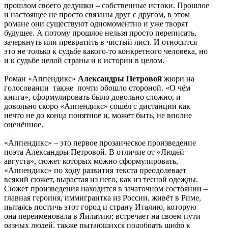
прошлом своего дедушки – собственные истоки. Прошлое
и настоящее не просто связаны друг с другом, в этом
романе они существуют одномоментно и уже творят
будущее. А потому прошлое нельзя просто переписать,
зачеркнуть или превратить в чистый лист. И относится
это не только к судьбе какого-то конкретного человека, но
и к судьбе целой страны и к истории в целом.
Роман «Аппендикс»
Александры Петровой
жюри на
голосовании также почти обошло стороной. «О чём
книга», сформулировать было довольно сложно, и
довольно скоро «Аппендикс» сошёл с дистанции как
нечто не до конца понятное и, может быть, не вполне
оценённое.
«Аппендикс» – это первое прозаическое произведение
поэта Александры Петровой. В отличие от «Людей
августа», сюжет которых можно сформулировать,
«Аппендикс» по ходу развития текста преодолевает
всякий сюжет, вырастая из него, как из тесной одежды.
Сюжет произведения находится в зачаточном состоянии –
главная героиня, иммигрантка из России, живёт в Риме,
пытаясь постичь этот город и страну Италию, которую
она переименовала в Яилатию; встречает на своем пути
разных людей, также пытающихся подобрать шифр к