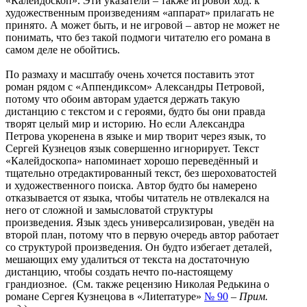
«Калейдоскоп». Эти указатели – также игровой ход: к
художественным произведениям «аппарат» прилагать не
принято. А может быть, и не игровой – автор не может не
понимать, что без такой подмоги читателю его романа в
самом деле не обойтись.
По размаху и масштабу очень хочется поставить этот
роман рядом с «Аппендиксом» Александры Петровой,
потому что обоим авторам удается держать такую
дистанцию с текстом и с героями, будто бы они правда
творят целый мир и историю. Но если Александра
Петрова укоренена в языке и мир творит через язык, то
Сергей Кузнецов язык совершенно игнорирует. Текст
«Калейдоскопа» напоминает хорошо переведённый и
тщательно отредактированный текст, без шероховатостей
и художественного поиска. Автор будто бы намерено
отказывается от языка, чтобы читатель не отвлекался на
него от сложной и замысловатой структуры
произведения. Язык здесь универсализирован, уведён на
второй план, потому что в первую очередь автор работает
со структурой произведения. Он будто избегает деталей,
мешающих ему удалиться от текста на достаточную
дистанцию, чтобы создать нечто по-настоящему
грандиозное. (См. также рецензию Николая Редькина о
романе Сергея Кузнецова в «Лиterraтуре»
№ 90
–
Прим.