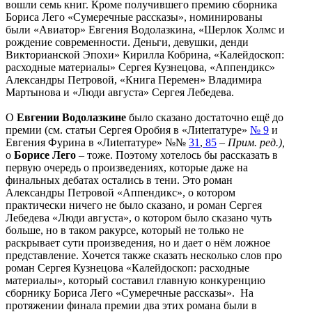
вошли семь книг. Кроме получившего премию сборника
Бориса Лего «Сумеречные рассказы», номинированы
были «Авиатор» Евгения Водолазкина, «Шерлок Холмс и
рождение современности. Деньги, девушки, денди
Викторианской Эпохи» Кирилла Кобрина, «Калейдоскоп:
расходные материалы» Сергея Кузнецова, «Аппендикс»
Александры Петровой, «Книга Перемен» Владимира
Мартынова и «Люди августа» Сергея Лебедева.
О
Евгении Водолазкине
было сказано достаточно ещё до
премии (см. статьи Сергея Оробия в «Лиterraтуре»
№ 9
и
Евгения Фурина в «Лиterraтуре» №№
31
,
85
–
Прим. ред.),
о
Борисе Лего
– тоже. Поэтому хотелось бы рассказать в
первую очередь о произведениях, которые даже на
финальных дебатах остались в тени. Это роман
Александры Петровой «Аппендикс», о котором
практически ничего не было сказано, и роман Сергея
Лебедева «Люди августа», о котором было сказано чуть
больше, но в таком ракурсе, который не только не
раскрывает сути произведения, но и дает о нём ложное
представление. Хочется также сказать несколько слов про
роман Сергея Кузнецова «Калейдоскоп: расходные
материалы», который составил главную конкуренцию
сборнику Бориса Лего «Сумеречные рассказы». На
протяжении финала премии два этих романа были в