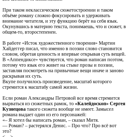
При таком неклассическом сюжетостроении и таком
объёме роману сложно фокусировать и удерживать
внимание читателя, и эту функцию берёт на себя язык.
Окунувшись в материю текста, понимаешь, что и сюжет, в
общем-то, второстепенен.
В работе «Исток художественного творения» Мартин
Хайдеггер писал, что именно в поэзии слово становится
словом, обретая ценность и впервые открывая суть вещей.
В «Аппендиксе» чувствуется, что роман написан поэтом,
потому что язык его живет на стыке прозы и поэзии,
заставляя посмотреть на привычные вещи иначе и заново
раскрывая их суть.
Вкупе получилось произведение, масштаб которого
стремится к масштабу самой жизни.
Если роман Александры Петровой все время стремится
вырваться из сюжетных рамок, то
«Калейдоскоп»
Сергея
Кузнецова
такого сюжета вообще не имеет. Замысел
романа выдает один из его персонажей:
«– Я хотел бы написать роман, – сказал Митя.
— Роман? – растерялся Денис. – Про что? Про всё вот
это?
<…>