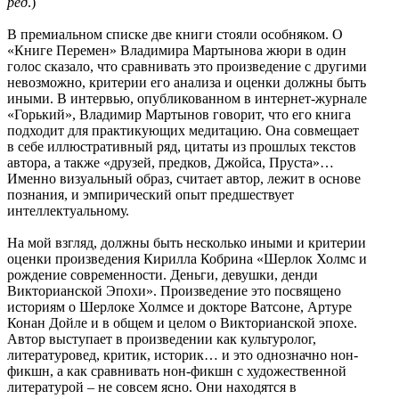
ред
.)
В премиальном списке две книги стояли особняком. О
«Книге Перемен» Владимира Мартынова жюри в один
голос сказало, что сравнивать это произведение с другими
невозможно, критерии его анализа и оценки должны быть
иными. В интервью, опубликованном в интернет-журнале
«Горький», Владимир Мартынов говорит, что его книга
подходит для практикующих медитацию. Она совмещает
в себе иллюстративный ряд, цитаты из прошлых текстов
автора, а также «друзей, предков, Джойса, Пруста»…
Именно визуальный образ, считает автор, лежит в основе
познания, и эмпирический опыт предшествует
интеллектуальному.
На мой взгляд, должны быть несколько иными и критерии
оценки произведения Кирилла Кобрина «Шерлок Холмс и
рождение современности. Деньги, девушки, денди
Викторианской Эпохи». Произведение это посвящено
историям о Шерлоке Холмсе и докторе Ватсоне, Артуре
Конан Дойле и в общем и целом о Викторианской эпохе.
Автор выступает в произведении как культуролог,
литературовед, критик, историк… и это однозначно нон-
фикшн, а как сравнивать нон-фикшн с художественной
литературой – не совсем ясно. Они находятся в