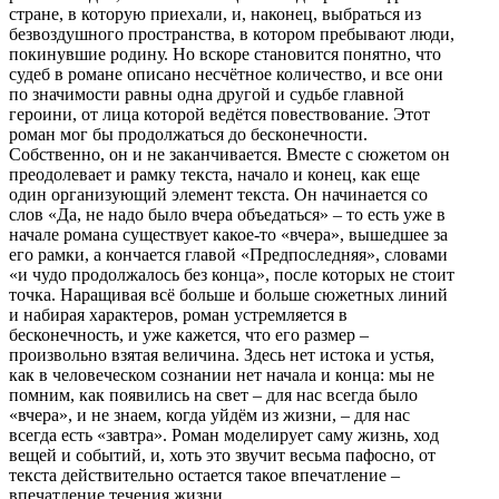
стране, в которую приехали, и, наконец, выбраться из
безвоздушного пространства, в котором пребывают люди,
покинувшие родину. Но вскоре становится понятно, что
судеб в романе описано несчётное количество, и все они
по значимости равны одна другой и судьбе главной
героини, от лица которой ведётся повествование. Этот
роман мог бы продолжаться до бесконечности.
Собственно, он и не заканчивается. Вместе с сюжетом он
преодолевает и рамку текста, начало и конец, как еще
один организующий элемент текста. Он начинается со
слов «Да, не надо было вчера объедаться» – то есть уже в
начале романа существует какое-то «вчера», вышедшее за
его рамки, а кончается главой «Предпоследняя», словами
«и чудо продолжалось без конца», после которых не стоит
точка. Наращивая всё больше и больше сюжетных линий
и набирая характеров, роман устремляется в
бесконечность, и уже кажется, что его размер –
произвольно взятая величина. Здесь нет истока и устья,
как в человеческом сознании нет начала и конца: мы не
помним, как появились на свет – для нас всегда было
«вчера», и не знаем, когда уйдём из жизни, – для нас
всегда есть «завтра». Роман моделирует саму жизнь, ход
вещей и событий, и, хоть это звучит весьма пафосно, от
текста действительно остается такое впечатление –
впечатление течения жизни.