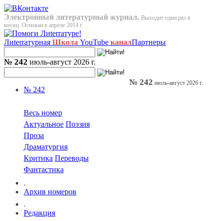
Электронный литературный журнал.
Выходит один раз в
месяц. Основан в апреле 2014 г.
Лиterraтурная
Школа
YouTube
канал
Партнеры
№ 242
июль-август 2026 г.
№ 242
июль-август 2026 г.
№ 242
Весь номер
Актуальное
Поэзия
Проза
Драматургия
Критика
Переводы
Фантастика
.
Архив номеров
.
Редакция