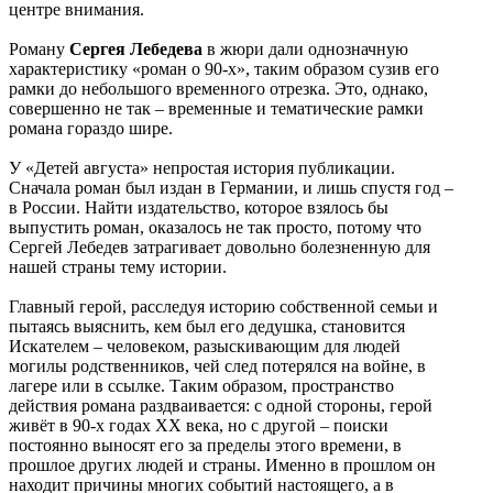
центре внимания.
Роману
Сергея Лебедева
в жюри дали однозначную
характеристику «роман о 90-х», таким образом сузив его
рамки до небольшого временного отрезка. Это, однако,
совершенно не так – временные и тематические рамки
романа гораздо шире.
У «Детей августа» непростая история публикации.
Сначала роман был издан в Германии, и лишь спустя год –
в России. Найти издательство, которое взялось бы
выпустить роман, оказалось не так просто, потому что
Сергей Лебедев затрагивает довольно болезненную для
нашей страны тему истории.
Главный герой, расследуя историю собственной семьи и
пытаясь выяснить, кем был его дедушка, становится
Искателем – человеком, разыскивающим для людей
могилы родственников, чей след потерялся на войне, в
лагере или в ссылке. Таким образом, пространство
действия романа раздваивается: с одной стороны, герой
живёт в 90-х годах ХХ века, но с другой – поиски
постоянно выносят его за пределы этого времени, в
прошлое других людей и страны. Именно в прошлом он
находит причины многих событий настоящего, а в