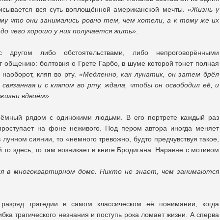
писывается вся суть воплощённой американской мечты.
«Жизнь у
му что они занимались ровно тем, чем хотели, а к тому же их
 до чего хорошо у них получается жить»
.
 другом либо обстоятельствами, либо непроговорёнными
т общению: болтовня о Грете Гарбо, в шуме которой тонет полная
 наоборот, кляп во рту.
«Медленно, как лунатик, он затем брёл
связанная и с кляпом во рту, ждала, чтобы он освободил её, и
жизни вдвоём»
.
ёмный рядом с одинокими людьми. В его портрете каждый раз
 проступает на фоне неживого. Под пером автора иногда меняет
 лунном сиянии, то «немного тревожно, будто предчувствуя такое,
 то здесь, то там возникает в книге Бродигана. Наравне с мотивом
я в многоквартирном доме. Никто не знает, чем занимаются
разряд трагедии в самом классическом её понимании, когда
ка трагического незнания и поступь рока ломает жизни. А сперва