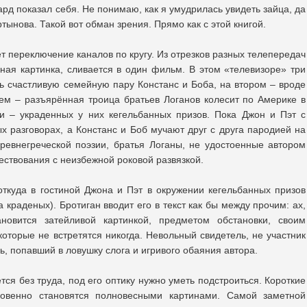
ард показал себя. Не понимаю, как я умудрилась увидеть зайца, да
ынова. Такой вот обман зрения. Прямо как с этой книгой.
 переключение каналов по кругу. Из отрезков разных телепередач
чная картинка, сливается в один фильм. В этом «телевизоре» три
ь счастливую семейную пару Констанс и Боба, на втором – вроде
ьем – разъярённая троица братьев Логанов колесит по Америке в
и – украденных у них кегельбанных призов. Пока Джон и Пэт с
х разговорах, а Констанс и Боб мучают друг с друга пародией на
ревнегреческой поэзии, братья Логаны, не удостоенные автором
вествования с неизбежной роковой развязкой.
откуда в гостиной Джона и Пэт в окружении кегельбанных призов
а краденых). Бротиган вводит его в текст как бы между прочим: ах,
новится затейливой картинкой, предметом обстановки, своим
оторые не встретятся никогда. Невольный свидетель, не участник
ь, попавший в ловушку слога и игривого обаяния автора.
тся без труда, под его оптику нужно уметь подстроиться. Короткие
овенно становятся полновесными картинами. Самой заметной