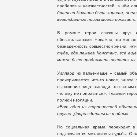
пробелов и неизвестностей, в нём о
братьев Логанов была хороша, пото
кегельбанные призы могли доказать,
В романе герои связаны друг с
обязательствами. Неважно, что мешае
безнадёжность совместной жизни, или
туда, где лежала Констанс, всё ещё 
можно было продолжать остаток их 
Уиллард из папье-маше – самый объ
прочерчивается что-то новое, живое
выражение лица: выглядит то святым в
что ему не понравится». Главный герой
полной изоляции.
«Вот одна из странностей обитани
другие. Двери сделаны из тайны»
.
Но социальная драма переходит в 
подключаются механизмы судьбы. Ошиб