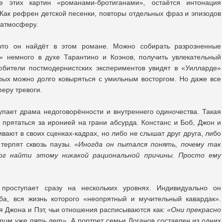
е этих картин «романами-бротиганами», остаётся интонация
 Как рефрен детской песенки, повторы отдельных фраз и эпизодов
 атмосферу.
 что он найдёт в этом романе. Можно собирать разрозненные
» немного в духе Тарантино и Коэнов, получить увлекательный
Любители постмодернистских экспериментов увидят в «Уилларде»
рых можно долго ковыряться с умильным восторгом. Но даже все
еру тревоги.
пает драма недоговорённости и внутреннего одиночества. Такая
 прятаться за иронией на грани абсурда. Констанс и Боб, Джон и
ивают в своих сценках-кадрах, но либо не слышат друг друга, либо
 терпят сквозь паузы.
«Иногда он пытался понять, почему так
г найти этому никакой рациональной причины. Просто ему
проступает сразу на нескольких уровнях. Индивидуально он
ба, вся жизнь которого «неопрятный и мучительный кавардак».
 Джона и Пэт, чьи отношения расписываются как:
«Они прекрасно
этим уже пять лет»
. А портрет семьи Логанов составлен из одних