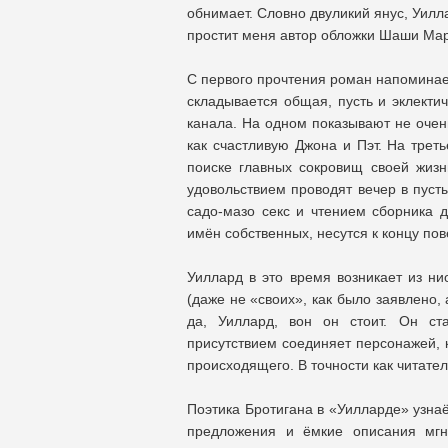
обнимает. Словно двуликий янус, Уилл
простит меня автор обложки Шаши Март
С первого прочтения роман напоминает
складывается общая, пусть и эклекти
канала. На одном показывают не очен
как счастливую Джона и Пэт. На трет
поиске главных сокровищ своей жизн
удовольствием проводят вечер в пусты
садо-мазо секс и чтением сборника д
имён собственных, несутся к концу по
Уиллард в это время возникает из ни
(даже не «своих», как было заявлено, 
да, Уиллард, вон он стоит. Он ста
присутствием соединяет персонажей, к
происходящего. В точности как читател
Поэтика Бротигана в «Уилларде» узнаё
предложения и ёмкие описания мгн