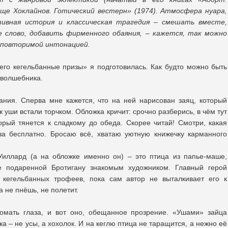
ище Хоклайнов. Готический вестерн» (1974). Атмосфера нуара,
ивная история и классическая трагедия – смешать вместе,
 слово, добавить фирменного обаяния, – кажется, так можно
еповторимой интонацией.
его кегельбанные призы» я подготовилась. Как будто можно быть
 волшебника.
ания. Сперва мне кажется, что на ней нарисован заяц, который
ж уши встали торчком. Обложка кричит: срочно разберись, в чём тут
орый тянется к сладкому до обеда. Скорее читай! Смотри, какая
за бесплатно. Бросаю всё, хватаю уютную книжечку карманного
 Уиллард (а на обложке именно он) – это птица из папье-маше,
 подаренной Бротигану знакомым художником. Главный герой
и кегельбанных трофеев, пока сам автор не выталкивает его к
а не пнёшь, не полетит.
ломать глаза, и вот оно, обещанное прозрение. «Ушами» зайца
а – не усы, а хохолок. И на кеглю птица не таращится, а нежно её