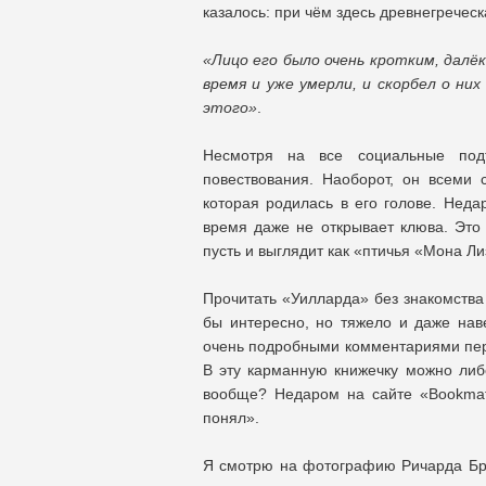
казалось: при чём здесь древнегречес
«Лицо его было очень кротким, далёк
время и уже умерли, и скорбел о них
этого»
.
Несмотря на все социальные подт
повествования. Наоборот, он всеми 
которая родилась в его голове. Неда
время даже не открывает клюва. Это 
пусть и выглядит как «птичья «Мона Ли
Прочитать «Уилларда» без знакомства
бы интересно, но тяжело и даже на
очень подробными комментариями пе
В эту карманную книжечку можно либо
вообще? Недаром на сайте «Bookmat
понял».
Я смотрю на фотографию Ричарда Брот