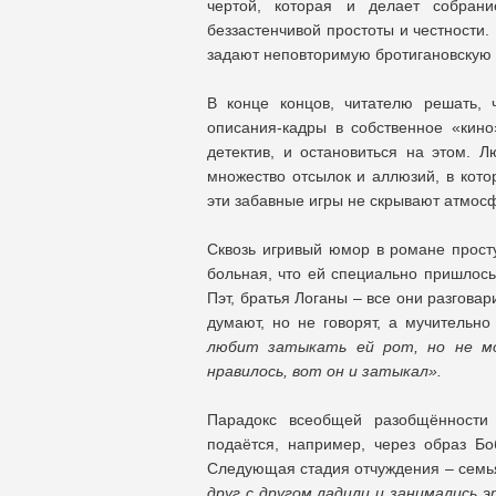
чертой, которая и делает собрани
беззастенчивой простоты и честности.
задают неповторимую бротигановскую
В конце концов, читателю решать,
описания-кадры в собственное «кино
детектив, и остановиться на этом. 
множество отсылок и аллюзий, в кото
эти забавные игры не скрывают атмосф
Сквозь игривый юмор в романе просту
больная, что ей специально пришлось
Пэт, братья Логаны – все они разговар
думают, но не говорят, а мучительно
любит затыкать ей рот, но не мо
нравилось, вот он и затыкал».
Парадокс всеобщей разобщённости 
подаётся, например, через образ Бо
Следующая стадия отчуждения – семья
друг с другом ладили и занимались 