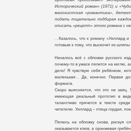
Исторический роман» (1971) и «Чуд
мазохистская «романтика», детект
подать тщательно подбирая каждое
описать «рецепт» этого романа с н
…Казалось, что к роману «Уиллард и 
готовым к тому, что выскочит из шляпы
Началось всё с обложки русского изд
почему-то в ужасе пялится на кеглю, а
дело! Я чувствую себя ребёнком, кот
маленькая… Да, конечно. Первая до
формата.
Скоро выясняется, что это не заяц.
имеющая реальный прототип в виде
талантливо прячется в тексте сред
читателю. Уиллард – птица гордая, пок
Пялюсь на обложку снова, рискуя с
оказывается клюв, а оранжевая гребёнк