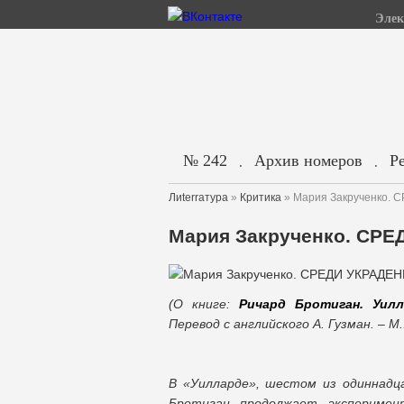
Элек
№ 242
Архив номеров
Р
.
.
Лиterraтура
»
Критика
» Мария Закрученко.
Мария Закрученко. СР
(О книге:
Ричард Бротиган. Уил
Перевод с английского А. Гузман. – 
В «Уилларде», шестом из одиннадца
Бротиган продолжает эксперимен