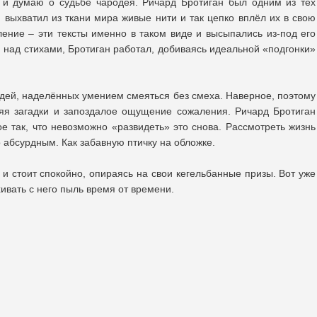
 и думаю о судьбе чародея. Ричард Бротиган был одним из тех
 выхватил из ткани мира живые нити и так цепко вплёл их в свою
ление – эти тексты именно в таком виде и высыпались из-под его
и над стихами, Бротиган работал, добиваясь идеальной «подгонки»
дей, наделённых умением смеяться без смеха. Наверное, поэтому
ляя загадки и запоздалое ощущение сожаления. Ричард Бротиган
ое так, что невозможно «развидеть» это снова. Рассмотреть жизнь
 абсурдным. Как забавную птичку на обложке.
 и стоит спокойно, опираясь на свои кегельбанные призы. Вот уже
ивать с него пыль время от времени.