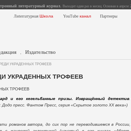
тронный литературный журнал.
Выходит один раз в месяц. Основан в апреле 2
Школа
канал
Лиterraтурная
YouTube
Партнеры
едакция
Издательство
.
 СРЕДИ УКРАДЕННЫХ ТРОФЕЕВ
ЕДИ УКРАДЕННЫХ ТРОФЕЕВ
лард и его кегельбанные призы. Извращённый детектив
.
М.: Додо пресс. Фантом Пресс, серия «Скрытое золото ХХ века»)
ти романов автора, до сих пор не переводившемся в России,
т с жанровой эклектикой (начатый в его книгах «Аборт.