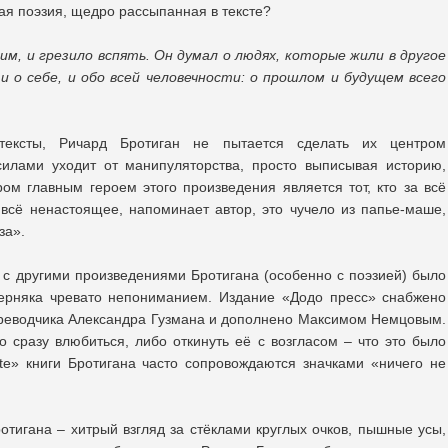
кая поэзия, щедро рассыпанная в тексте?
им, и грезило вспять. Он думал о людях, которые жили в другое
 и о себе, и обо всей человечности: о прошлом и будущем всего
ексты, Ричард Бротиган не пытается сделать их центром
силами уходит от манипуляторства, просто выписывая историю,
ром главным героем этого произведения является тот, кто за всё
всё ненастоящее, напоминает автор, это чучело из папье-маше,
за».
 с другими произведениями Бротигана (особенно с поэзией) было
верняка чревато непониманием. Издание «Додо пресс» снабжено
реводчика Александра Гузмана и дополнено Максимом Немцовым.
 сразу влюбиться, либо откинуть её с возгласом – что это было
e» книги Бротигана часто сопровождаются значками «ничего не
игана – хитрый взгляд за стёклами круглых очков, пышные усы,