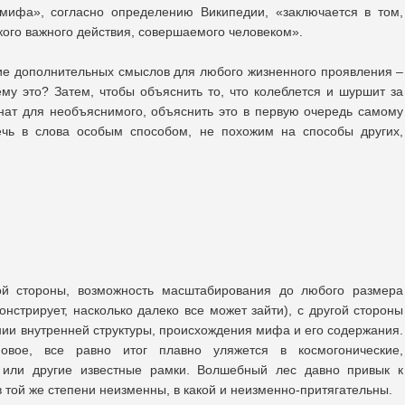
 мифа», согласно определению Википедии, «заключается в том,
кого важного действия, совершаемого человеком».
ие дополнительных смыслов для любого жизненного проявления –
ему это? Затем, чтобы объяснить то, что колеблется и шуршит за
нат для необъяснимого, объяснить это в первую очередь самому
лечь в слова особым способом, не похожим на способы других,
й стороны, возможность масштабирования до любого размера
нстрирует, насколько далеко все может зайти), с другой стороны
нии внутренней структуры, происхождения мифа и его содержания.
ое, все равно итог плавно уляжется в космогонические,
ие или другие известные рамки. Волшебный лес давно привык к
в той же степени неизменны, в какой и неизменно-притягательны.