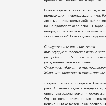
Если говорить о тайнах в тексте, а не
предыдущих – перенасыщена ими. Рома
дверьми описываемых действий и явлен
но не проявляет себя явно. Интерес к
автора, он неизменен и постоянен из
любопытством? Есть над чем подумать
Снегурочка ты моя, лиса Алиса,
твой супруг и напарник в пенсне зел
разгребает для берлоги сухие листья
разгрызает сырые каштаны.
Скоро часы ударят – и мир постарее
Жизнь моя просочится сквозь пальцы.
Ландшафты книги обширны – Америка, 
равной степени задают координаты, в
опять таки законы романтического жан
Однако если присмотреться повнима
неизменным остается некий волшебный