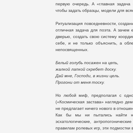
первую очередь. А «главная задача
чтобы задать образцы, модели для вся
Ритуализация повседневности, создан
отличная задача для поэта. А зачем 
дверью, создать свою систему коорди
себе, и не только объяснить, а об
непосвященных.
Белый голубь посажен на цепь,
жалкой лапкой скребет доску.
Дай мне, Господи, в жизни цель.
Прогони от меня тоску.
Но любой миф, предполагая с одно
(«Космическая застава» наглядно демо
не предлагает ничего нового в отноше
Как бы мы ни пытались найти нов
эсхатологические, антропогоническ
правилам ролевых игр, эти подмостки 