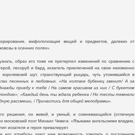
корирование, мифологизация вещей и предметов, далеких от
овозы в осенних полях».
 узнать, образ его тоже не претерпел изменений по сравнению с
ерой, лесоруб и бард, искатель приключений на свою неизменно
, королевский шут, странствующий рыцарь, чуть утомившийся в
елах песенных и любовных. «
На колпаке бубенец звенит/ А за
однажды приеду к тебе / На самом красивом из них / С букетом
 блондою»; «Каждый день ты ждала ребенка / Но тесты темнели
дную рассмеши, / Причастись для общей мелодрамы
».
ного решения, он живой, и умный, и сомневающийся (отличную
но московский поэт Михаил Чевега: «Языками ангельскими владею,
тип искателя и героя превалирует.
 и его атрибуты дают нам возможность говорить о постоянном