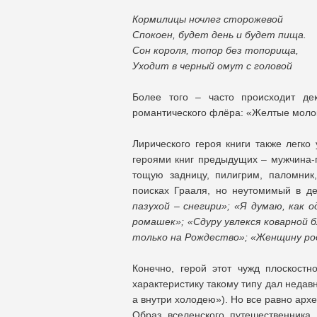
Кормилицы ночлег сторожевой
Спокоен, будет день и будет пища.
Сон короля, топор без топорища,
Уходит в черный омут с головой
Более того – часто происходит де
романтического флёра: «Желтые молок
Лирического героя книги также легко
героями книг предыдущих – мужчина-г
тощую задницу, пилигрим, паломник
поисках Грааля, но неутомимый в д
пазухой – снегири»; «Я думаю, как 
ромашек»; «Сдуру увлекся коварной
только на Рождество»; «Женщину ро
Конечно, герой этот чужд плоскост
характеристику такому типу дал недав
а внутри холодею»). Но все равно архе
Образ вселенского путешественника