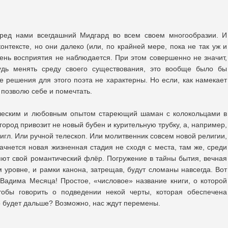
ред нами всегдашний Мидгард во всем своем многообразии. И
контексте, но они далеко (или, по крайней мере, пока не так уж и
ень восприятия не наблюдается. При этом совершенно не значит,
ибудь менять среду своего существования, это вообще было бы
 решения для этого поэта не характерны. Но если, как намекает
о позволю себе и помечтать.
гическим и любовным опытом стареющий шаман с колокольцами в
город привозит не новый бубен и курительную трубку, а, например,
гл. Или ручной телескоп. Или молитвенник совсем новой религии,
начнется новая жизненная стадия не сходя с места, там же, среди
ряют свой романтический флёр. Погружение в тайны бытия, вечная
 уровне, и рамки канона, затрещав, будут сломаны навсегда. Вот
Вадима Месяца! Простое, «числовое» название книги, о которой
тобы говорить о подведении некой черты, которая обеспечена
то будет дальше? Возможно, нас ждут перемены.