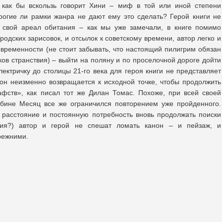
й как бы вскользь говорит Хини – миф в той или иной степени
рогие ли рамки жанра не дают ему это сделать? Герой книги не
ь свой ареал обитания – как мы уже замечали, в книге помимо
родских зарисовок, и отсылок к советскому времени, автор легко и
временности (не стоит забывать, что настоящий пилигрим обязан
ков странствия) – выйти на поляну и по проселочной дороге дойти
электричку до столицы 21-го века для героя книги не представляет
 он неизменно возвращается к исходной точке, чтобы продолжить
афств», как писал тот же Дилан Томас. Похоже, при всей своей
убине Месяц все же ограничился повторением уже пройденного.
расстояние и постоянную потребность вновь продолжать поиски
азия?) автор и герой не спешат ломать канон – и пейзаж, и
режними.