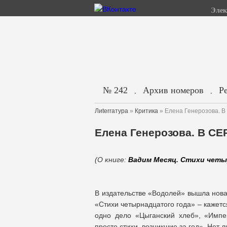
Элек
№ 242
Архив номеров
Р
.
.
Лиterraтура
»
Критика
» Елена Генерозова.
Елена Генерозова. В С
(О книге:
Вадим Месяц. Стихи четы
В издательстве «Водолей» вышла нова
«Стихи четырнадцатого года» – кажет
одно дело «Цыганский хлеб», «Импе
просто стихи, возникшие за год». Нет л