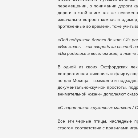
перемещении, о понимании дороги ка
дороги в этой книге так же неизмен
изначально встроен компас и одомер,
протяженные во времени, тоже учитыв
«Под подушкою дорога бежит / Из ра
«Вся жизнь – как очередь за святой в
«Вы родились в веселом мае, а нынче 
В одной из своих Оксфордских ле
«стереотипная живопись и флиртующее
но для Месяца – возможно и подходящ
документально-скучной простоты, по
внимательной жизни» дополняют сказо
«С воротников кружевных манжет / 
Все эти черные птицы, наследные п
строгом соответствии с правилами игр