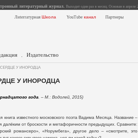
тронный литературный журнал.
Выходит один раз в месяц. Основан в апреле 2
Школа
канал
Лиterraтурная
YouTube
Партнеры
едакция
Издательство
.
 В СЕРДЦЕ У ИНОРОДЦА
ЕРДЦЕ У ИНОРОДЦА
рнадцатого года
. – М.: Водолей, 2015)
я книга известного московского поэта Вадима Месяца. Название –
ся далёким от броскости и метафоричности предыдущих. Сравните:
рский романсеро», «Норумбега», другое дело – «смотрите, это
и тут какого скрытого намека, нет ли какой тайны?