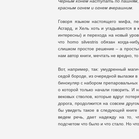
Черным конем наступать по пашням,
красным огнем и огнем вчерашним.
Говоря языком настоящего мифа, пе
Асгард, и Хель хоть и угадываются в 
интересны) и перехода на новый уров
что homo silvestris обязан когда-н
слишком простое решение – а простые
нам автор книги, мечтать не вредно, т
Вот, например, так: умудренный ма
седой бороде, из очередной вылазки в 
бинокуляр с набором препаровальных и
о которой только начали говорить. И 
вековых стволов, которые вдруг поте
дорога, продолжится на совсем другом
бы увидеть такое в следующей книге 
ведем речь, дает надежду на то, ч
подсчетом что было и что стало. Но ч