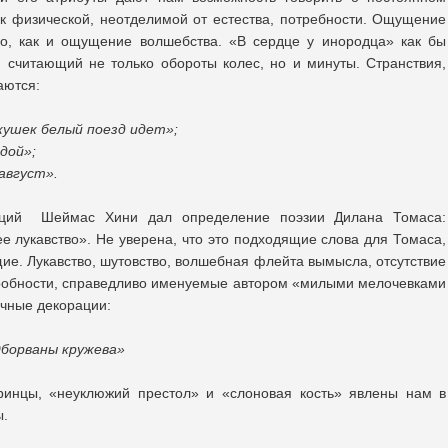
к физической, неотделимой от естества, потребности. Ощущение
но, как и ощущение волшебства. «В сердце у инородца» как бы
 считающий не только обороты колес, но и минуты. Странствия,
аются:
кушек белый поезд идет»;
одой»;
август».
кций Шеймас Хини дал определение поэзии Дилана Томаса:
 лукавство». Не уверена, что это подходящие слова для Томаса,
ие. Лукавство, шутовство, волшебная флейта вымысла, отсутствие
дробности, справедливо именуемые автором «милыми мелочевками
чные декорации:
Оборваны кружева»
ринцы, «неуклюжий престол» и «слоновая кость» явлены нам в
ы.