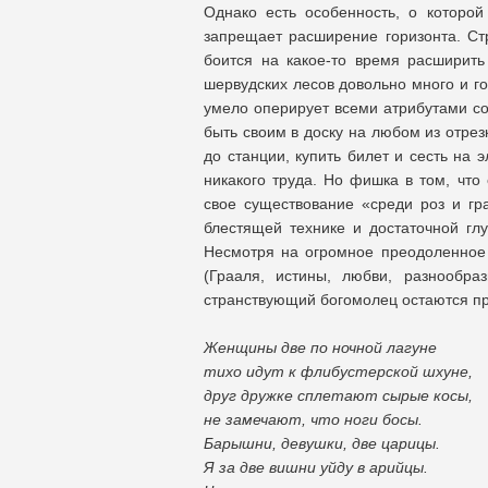
Однако есть особенность, о которо
запрещает расширение горизонта. Ст
боится на какое-то время расширит
шервудских лесов довольно много и го
умело оперирует всеми атрибутами со
быть своим в доску на любом из отрез
до станции, купить билет и сесть на 
никакого труда. Но фишка в том, что
свое существование «среди роз и гр
блестящей технике и достаточной гл
Несмотря на огромное преодоленное 
(Грааля, истины, любви, разнообр
странствующий богомолец остаются п
Женщины две по ночной лагуне
тихо идут к флибустерской шхуне,
друг дружке сплетают сырые косы,
не замечают, что ноги босы.
Барышни, девушки, две царицы.
Я за две вишни уйду в арийцы.