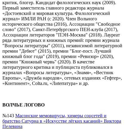
критик, блогер. Кандидат филологических наук (2009).
Первый заместитель главного редактора журнала
«Достоевский и мировая культура. Филологический
журнал» ИМЛИ РАН (с 2020). Член Вольного
исторического общества (2016), Ассоциации "Свободное
слово" (2017), Санкт-Петербургского ПЕН-клуба (2017),
Ассоциации литераторов "ПЭН-Москва" (2018). Лауреат
ряда литературных и книжных премий: премии журнала
"Вопросы литературы" (2011), независимой литературной
премии "Дебют" (2015), премии "Блог-пост. Лучший
книжный блог года" (2019), премии «Ревизор» (2020),
премии "Книжный червь" (2020). В качестве
литературного критика и публициста публиковался в
журналах «Вопросы литературы», «Знамя», «Вестник
Европы», «Дружба народов», сетевых изданиях «Гефтер»,
«Континент», Colta.ru, «Лиterraтура» и др.
ВОЛЧЬЕ ЛОГОВО
№143
Масонские мемовирусы, химеры соцсетей и
братство Сатурна в «Искусстве лёгких касаний» Виктора
Пелевина