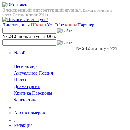
Электронный литературный журнал.
Выходит один раз в
месяц. Основан в апреле 2014 г.
Лиterraтурная
Школа
YouTube
канал
Партнеры
№ 242
июль-август 2026 г.
№ 242
июль-август 2026 г.
№ 242
Весь номер
Актуальное
Поэзия
Проза
Драматургия
Критика
Переводы
Фантастика
.
Архив номеров
.
Редакция