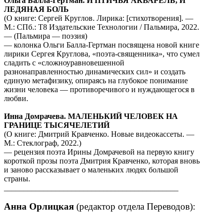
Ольга Балла-Гертман. И ПТИЧЬЯ АКВАРЕЛЬ, И
ЛЕДЯНАЯ БОЛЬ
(О книге: Сергей Круглов. Лирика: [стихотворения]. —
М.: СПб.: Т8 Издательские Технологии / Пальмира, 2022.
— (Пальмира — поэзия)
— колонка Ольги Балла-Гертман посвящена новой книге
лирики Сергея Круглова, «поэта-священника», что сумел
сладить с «сложноуравновешенной
разнонаправленностью динамических сил» и создать
единую метафизику, опираясь на глубокое понимание
жизни человека — противоречивого и нуждающегося в
любви.
Инна Домрачева. МАЛЕНЬКИЙ ЧЕЛОВЕК НА
ГРАНИЦЕ ТЫСЯЧЕЛЕТИЙ
(О книге: Дмитрий Кравченко. Новые видеокассеты. —
М.: Стеклограф, 2022.)
— рецензия поэта Ирины Домрачевой на первую книгу
короткой прозы поэта Дмитрия Кравченко, которая вновь
и заново рассказывает о маленьких людях большой
страны.
____________________________________________
Анна Орлицкая
(редактор отдела
Переводов
):