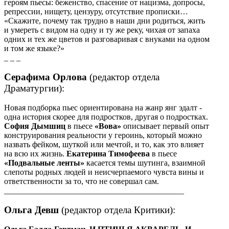
героям пьесы: беженство, спасение от нацизма, допросы,
репрессии, нищету, цензуру, отсутствие прописки…
«Скажите, почему так трудно в наши дни родиться, жить
и умереть с видом на одну и ту же реку, чихая от запаха
одних и тех же цветов и разговаривая с внуками на одном
и том же языке?»
_ _ _
Серафима Орлова
(редактор отдела
Драматургии):
Новая подборка пьес ориентирована на жанр янг эдалт -
одна история скорее для подростков, другая о подростках.
София Дымшиц
в пьесе
«Вова»
описывает первый опыт
конструирования реальности у героинь, который можно
назвать фейком, шуткой или мечтой, и то, как это влияет
на всю их жизнь.
Екатерина Тимофеева
в пьесе
«Подвальные ленты»
касается темы шутинга, взаимной
слепоты родных людей и неисчерпаемого чувста вины и
ответственности за то, что не совершал сам.
____________________________________________
Ольга Девш
(редактор отдела Критики):