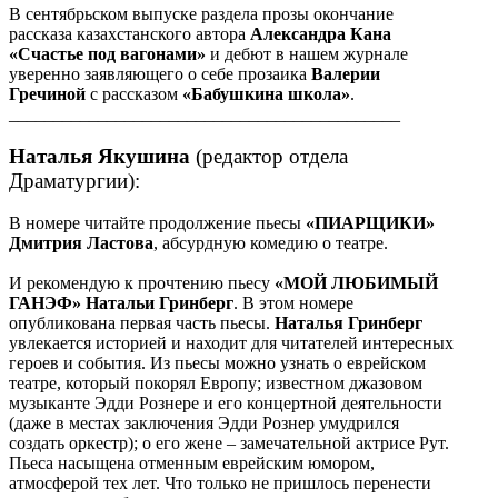
В сентябрьском выпуске раздела прозы окончание
рассказа казахстанского автора
Александра Кана
«Счастье под вагонами»
и дебют в нашем журнале
уверенно заявляющего о себе прозаика
Валерии
Гречиной
с рассказом
«Бабушкина школа»
.
____________________________________________
Наталья Якушина
(редактор отдела
Драматургии):
В номере читайте продолжение пьесы
«ПИАРЩИКИ»
Дмитрия Ластова
, абсурдную комедию о театре.
И рекомендую к прочтению пьесу
«МОЙ ЛЮБИМЫЙ
ГАНЭФ» Натальи Гринберг
. В этом номере
опубликована первая часть пьесы.
Наталья Гринберг
увлекается историей и находит для читателей интересных
героев и события. Из пьесы можно узнать о еврейском
театре, который покорял Европу; известном джазовом
музыканте Эдди Рознере и его концертной деятельности
(даже в местах заключения Эдди Рознер умудрился
создать оркестр); о его жене – замечательной актрисе Рут.
Пьеса насыщена отменным еврейским юмором,
атмосферой тех лет. Что только не пришлось перенести