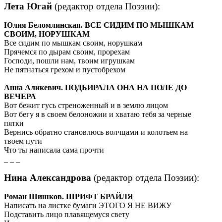
Лета Югай
(
редактор отдела Поэзии
):
Юлия Беломлинская. ВСЕ СИДИМ ПО МЫШКАМ
СВОИМ, НОРУШКАМ
Все сидим по мышкам своим, норушкам
Прячемся по дырам своим, прорехам
Господи, пошли нам, твоим игрушкам
Не пятнаться грехом и пустобрехом
Анна Аликевич. ПОДБИРАЛА ОНА НА ПОЛЕ ДО
ВЕЧЕРА
Вот бежит гусь стреноженный и в землю лицом
Вот бегу я в своем белоножии и хватаю тебя за черные
пятки
Вернись обратно становлюсь волчцами и колотьем на
твоем пути
Что ты написала сама прочти
_ _ _
Нина Александрова
(
редактор отдела Поэзии
):
Роман Шишков. ШРИФТ БРАЙЛЯ
Написать на листке бумаги ЭТОГО Я НЕ ВИЖУ
Подставить лицо плавящемуся свету