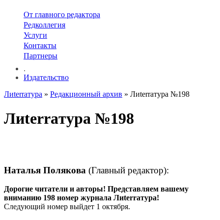
От главного редактора
Редколлегия
Услуги
Контакты
Партнеры
.
Издательство
Лиterraтура
»
Редакционный архив
» Лиterraтура №198
Лиterraтура №198
Наталья Полякова
(Главный редактор):
Дорогие читатели и авторы!
Представляем вашему
вниманию 198 номер журнала Лиterraтура!
Следующий номер выйдет 1 октября.