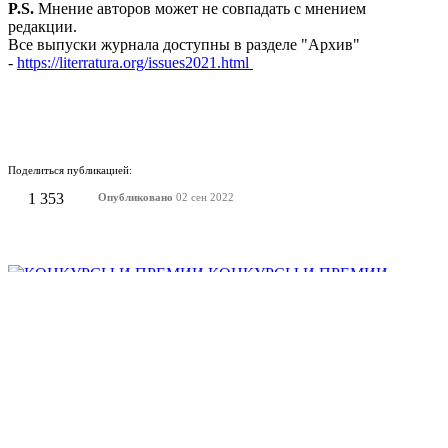
P.S.
Мнение авторов может не совпадать с мнением
редакции.
Все выпуски журнала доступны в разделе "Архив"
-
https://literratura.org/issues2021.html
Поделиться публикацией:
1 353
Опубликовано
02 сен 2022
КОНКУРСЫ И ПРЕМИИ
АФИША
Наверх ↑
© 2014-2026 ИД Лиterraтура
Правовая информация
Владелец - Наталья Комелькова
Авторизация
ВХОД НА САЙТ