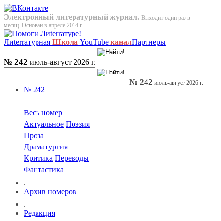
Электронный литературный журнал.
Выходит один раз в
месяц. Основан в апреле 2014 г.
Лиterraтурная
Школа
YouTube
канал
Партнеры
№ 242
июль-август 2026 г.
№ 242
июль-август 2026 г.
№ 242
Весь номер
Актуальное
Поэзия
Проза
Драматургия
Критика
Переводы
Фантастика
.
Архив номеров
.
Редакция