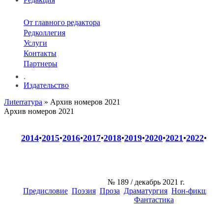
От главного редактора
Редколлегия
Услуги
Контакты
Партнеры
.
Издательство
Лиterraтура
» Архив номеров 2021
Архив номеров 2021
2014
•
2015
•
2016
•
2017
•
2018
•
2019
•
2020
•
2021
•
2022
•
202
№ 189
/ декабрь 2021 г.
Предисловие
Поэзия
Проза
Драматургия
Нон-фикшн
К
Фантастика