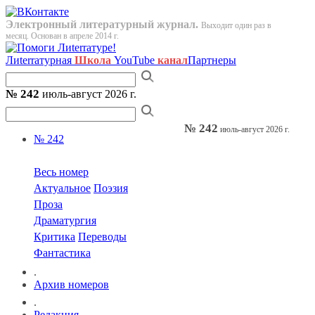
Электронный литературный журнал.
Выходит один раз в
месяц. Основан в апреле 2014 г.
Лиterraтурная
Школа
YouTube
канал
Партнеры
№ 242
июль-август 2026 г.
№ 242
июль-август 2026 г.
№ 242
Весь номер
Актуальное
Поэзия
Проза
Драматургия
Критика
Переводы
Фантастика
.
Архив номеров
.
Редакция