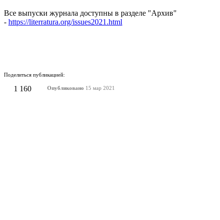
Все выпуски журнала доступны в разделе "Архив"
-
https://literratura.org/issues2021.html
Поделиться публикацией:
1 160
Опубликовано
15 мар 2021
КОНКУРСЫ И ПРЕМИИ
АФИША
Наверх ↑
© 2014-2026 ИД Лиterraтура
Правовая информация
Владелец - Наталья Комелькова
Авторизация
ВХОД НА САЙТ