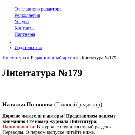
От главного редактора
Редколлегия
Услуги
Контакты
Партнеры
.
Издательство
Лиterraтура
»
Редакционный архив
» Лиterraтура №179
Лиterraтура №179
Наталья Полякова
(Главный редактор):
Дорогие читатели и авторы! Представляем вашему
вниманию 179 номер журнала Лиterraтура!
Наши новости:
В журнале появился новый раздел -
Переводы. О первом выпуске читайте ниже.