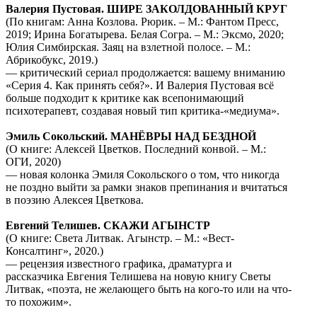
Валерия Пустовая. ШИРЕ ЗАКОЛДОВАННЫЙ КРУГ
(По книгам: Анна Козлова. Рюрик. – М.: Фантом Пресс,
2019; Ирина Богатырева. Белая Согра. – М.: Эксмо, 2020;
Юлия Симбирская. Заяц на взлетной полосе. – М.:
Абрикобукс, 2019.)
— критический сериал продолжается: вашему вниманию
«Серия 4. Как принять себя?». И Валерия Пустовая всё
больше подходит к критике как всепонимающий
психотерапевт, создавая новый тип критика-«медиума».
Эмиль Сокольский. МАНЁВРЫ НАД БЕЗДНОЙ
(О книге: Алексей Цветков. Последний конвой. – М.:
ОГИ, 2020)
— новая колонка Эмиля Сокольского о том, что никогда
не поздно выйти за рамки знаков препинания и вчитаться
в поэзию Алексея Цветкова.
Евгений Телишев. СКАЖИ АГЫНСТР
(О книге: Света Литвак. Агынстр. – М.: «Вест-
Консалтинг», 2020.)
— рецензия известного графика, драматурга и
рассказчика Евгения Телишева на новую книгу Светы
Литвак, «поэта, не желающего быть на кого-то или на что-
то похожим».