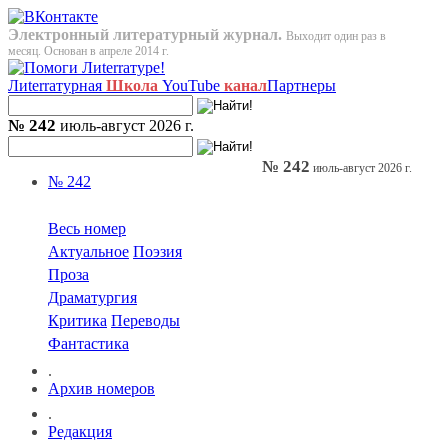
Электронный литературный журнал.
Выходит один раз в
месяц. Основан в апреле 2014 г.
Лиterraтурная
Школа
YouTube
канал
Партнеры
№ 242
июль-август 2026 г.
№ 242
июль-август 2026 г.
№ 242
Весь номер
Актуальное
Поэзия
Проза
Драматургия
Критика
Переводы
Фантастика
.
Архив номеров
.
Редакция