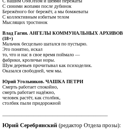
С нашим ОМОНом и шеями пережаты
С синими жопами после дубинок
Бережёного бог бережёт, а мы бомжеваты
С коллективным избитым телом
Мыслящих тростинок
Влад Гагин. АНГЕЛЫ КОММУНАЛЬНЫХ АРХИВОВ
(18+)
Мальчик бесцельно шатался по пустырю.
Это понятно, искал
то, что и нас в свое время поймало —
фабрики, кроличьи норы.
Шум деревьев прочитывал как психоделик.
Оказался свободней, чем мы.
Юрий Угольников. ЧАШКА ПЕТРИ
Смерть работает спокойно,
смерть работает надёжно,
человек растёт, как столбик,
столбик пыли придорожной
____________________________________________
Юрий Серебрянский
(редактор Отдела прозы):