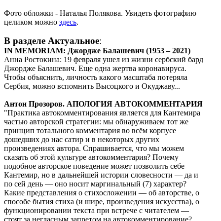
Фото обложки - Наталья Полякова. Увидеть фотографию
целиком можно
здесь
.
В разделе Актуальное
:
IN MEMORIAM: Джордже Балашевич (1953 – 2021)
Анна Ростокина: 19 февраля ушел из жизни сербский бард
Джордже Балашевич. Еще одна жертва коронавируса.
Чтобы объяснить, личность какого масштаба потеряла
Сербия, можно вспомнить Высоцкого и Окуджаву...
Антон Прозоров. АПОЛОГИЯ АВТОКОММЕНТАРИЯ
"Практика автокомментирования является для Кантемира
частью авторской стратегии: мы обнаруживаем тот же
принцип тотального комментария во всём корпусе
дошедших до нас сатир и в некоторых других
произведениях автора. Спрашивается, что мы можем
сказать об этой культуре автокомментария? Почему
подобное авторское поведение может позволить себе
Кантемир, но в дальнейшей истории словесности — да и
по сей день — оно носит маргинальный (7) характер?
Какие представления о стихосложении — об авторстве, о
способе бытия стиха (и шире, произведения искусства), о
функционировании текста при встрече с читателем —
стоят за негласным запретом на автокомментирование?