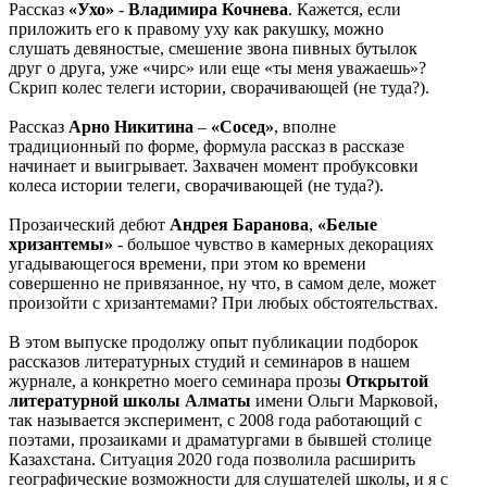
Рассказ
«Ухо»
-
Владимира Кочнева
. Кажется, если
приложить его к правому уху как ракушку, можно
слушать девяностые, смешение звона пивных бутылок
друг о друга, уже «чирс» или еще «ты меня уважаешь»?
Скрип колес телеги истории, сворачивающей (не туда?).
Рассказ
Арно Никитина
–
«Сосед»
, вполне
традиционный по форме, формула рассказ в рассказе
начинает и выигрывает. Захвачен момент пробуксовки
колеса истории телеги, сворачивающей (не туда?).
Прозаический дебют
Андрея Баранова
,
«Белые
хризантемы»
- большое чувство в камерных декорациях
угадывающегося времени, при этом ко времени
совершенно не привязанное, ну что, в самом деле, может
произойти с хризантемами? При любых обстоятельствах.
В этом выпуске продолжу опыт публикации подборок
рассказов литературных студий и семинаров в нашем
журнале, а конкретно моего семинара прозы
Открытой
литературной школы Алматы
имени Ольги Марковой,
так называется эксперимент, с 2008 года работающий с
поэтами, прозаиками и драматургами в бывшей столице
Казахстана. Ситуация 2020 года позволила расширить
географические возможности для слушателей школы, и я с