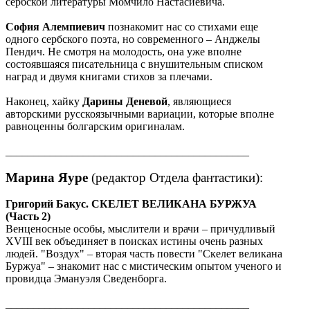
сербской литературы Момчило Настасиевича.
София Алемпиевич
познакомит нас со стихами еще
одного сербского поэта, но современного – Анджелы
Пендич. Не смотря на молодость, она уже вполне
состоявшаяся писательница с внушительным списком
наград и двумя книгами стихов за плечами.
Наконец, хайку
Дарины Деневой
, являющиеся
авторскими русскоязычными вариации, которые вполне
равноценны болгарским оригиналам.
____________________________________________
Марина Яуре
(редактор Отдела фантастики):
Григорий Бакус. СКЕЛЕТ ВЕЛИКАНА БУРЖУА
(Часть 2)
Венценосные особы, мыслители и врачи – причудливый
XVIII век объединяет в поисках истины очень разных
людей. "Воздух" – вторая часть повести "Скелет великана
Буржуа" – знакомит нас с мистическим опытом ученого и
провидца Эмануэля Сведенборга.
____________________________________________