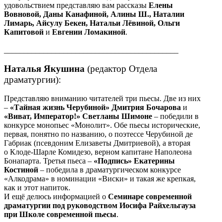
удовольствием представляю вам рассказы
Елены
Вовновой, Даны Канафиной, Алины Ш., Наталии
Лимарь, Айсулу Бекен, Натальи Лёвиной, Ольги
Капитовой
и
Евгении Ломакиной
.
____________________________________________
Наталья Якушина
(редактор Отдела
драматургии):
Представляю вниманию читателей три пьесы. Две из них
–
«Тайная жизнь Черубиной» Дмитрия Бочарова
и
«Виват, Император!» Светланы Шимоне
– победили в
конкурсе монопьес «Монолит». Обе пьесы исторические,
первая, понятно по названию, о поэтессе Черубиной де
Габриак (псевдоним Елизаветы Дмитриевой), а вторая
о Клоде-Шарле Комидезо, верном капитане Наполеона
Бонапарта. Третья пьеса –
«Подпись» Екатерины
Костиной
– победила в драматургическом конкурсе
«Алкодрама» в номинации «Виски» и такая же крепкая,
как и этот напиток.
И ещё делюсь информацией о
Семинаре современной
драматургии под руководством Иосифа Райхельгауза
при Школе современной пьесы
.