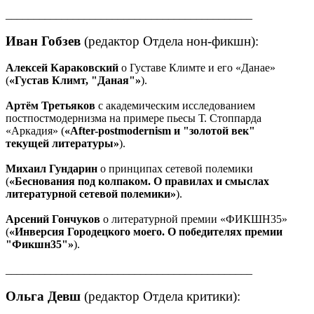
____________________________________________
Иван Гобзев
(редактор Отдела нон-фикшн):
Алексей Караковский
о Густаве Климте и его «Данае»
(
«Густав Климт, "Даная"»
).
Артём Третьяков
с академическим исследованием
постпостмодернизма на примере пьесы Т. Стоппарда
«Аркадия» (
«After-postmodernism и "золотой век"
текущей литературы»
).
Михаил Гундарин
о принципах сетевой полемики
(
«Беснования под колпаком. О правилах и смыслах
литературной сетевой полемики»
).
Арсений Гончуков
о литературной премии «ФИКШН35»
(
«Инверсия Городецкого моего. О победителях премии
"Фикшн35"»
).
____________________________________________
Ольга Девш
(редактор Отдела критики):