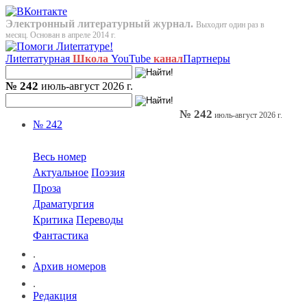
Электронный литературный журнал.
Выходит один раз в
месяц. Основан в апреле 2014 г.
Лиterraтурная
Школа
YouTube
канал
Партнеры
№ 242
июль-август 2026 г.
№ 242
июль-август 2026 г.
№ 242
Весь номер
Актуальное
Поэзия
Проза
Драматургия
Критика
Переводы
Фантастика
.
Архив номеров
.
Редакция