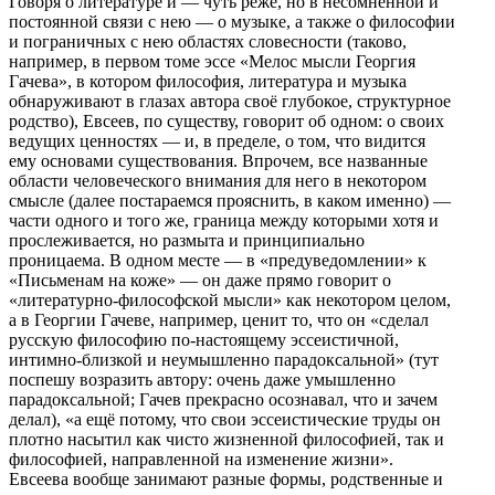
Говоря о литературе и — чуть реже, но в несомненной и
постоянной связи с нею — о музыке, а также о философии
и пограничных с нею областях словесности (таково,
например, в первом томе эссе «Мелос мысли Георгия
Гачева», в котором философия, литература и музыка
обнаруживают в глазах автора своё глубокое, структурное
родство), Евсеев, по существу, говорит об одном: о своих
ведущих ценностях — и, в пределе, о том, что видится
ему основами существования. Впрочем, все названные
области человеческого внимания для него в некотором
смысле (далее постараемся прояснить, в каком именно) —
части одного и того же, граница между которыми хотя и
прослеживается, но размыта и принципиально
проницаема. В одном месте — в «предуведомлении» к
«Письменам на коже» — он даже прямо говорит о
«литературно-философской мысли» как некотором целом,
а в Георгии Гачеве, например, ценит то, что он «сделал
русскую философию по-настоящему эссеистичной,
интимно-близкой и неумышленно парадоксальной» (тут
поспешу возразить автору: очень даже умышленно
парадоксальной; Гачев прекрасно осознавал, что и зачем
делал), «а ещё потому, что свои эссеистические труды он
плотно насытил как чисто жизненной философией, так и
философией, направленной на изменение жизни».
Евсеева вообще занимают разные формы, родственные и