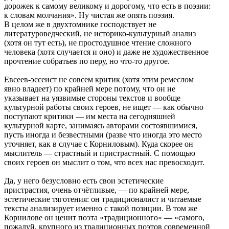
дорожек к самому великому и дорогому, что есть в поэзии:
к словам молчания». Ну чистая же опять поэзия.
В целом же в двухтомнике господствует не
литературоведческий, не историко-культурный анализ
(хотя он тут есть), не простодушное чтение сложного
человека (хотя случается и оно) и даже не художественное
прочтение собратьев по перу, но что-то другое.
Евсеев-эссеист не совсем критик (хотя этим ремеслом
явно владеет) по крайней мере потому, что он не
указывает на уязвимые стороны текстов и вообще
культурной работы своих героев, не ищет — как обычно
поступают критики — им места на сегодняшней
культурной карте, занимаясь авторами состоявшимися,
пусть иногда и безвестными (разве что иногда это место
уточняет, как в случае с Корниловым). Куда скорее он
мыслитель — страстный и пристрастный. С помощью
своих героев он мыслит о том, что всех нас превосходит.
Да, у него безусловно есть свои эстетические
пристрастия, очень отчётливые, — по крайней мере,
эстетические тяготения: он традиционалист и читаемые
тексты анализирует именно с такой позиции. В том же
Корнилове он ценит поэта «традиционного» — «самого,
пожалуй, крупного из традиционных поэтов современной