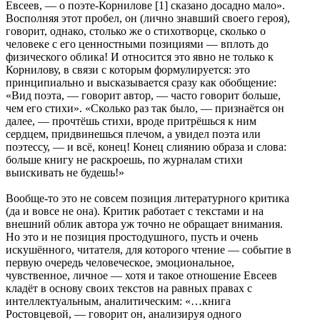
Евсеев, — о поэте-Корнилове [1] сказано досадно мало».
Восполняя этот пробел, он (лично знавший своего героя),
говорит, однако, столько же о стихотворце, сколько о
человеке с его ценностными позициями — вплоть до
физического облика! И относится это явно не только к
Корнилову, в связи с которым формулируется: это
принципиально и высказывается сразу как обобщение:
«Вид поэта, — говорит автор, — часто говорит больше,
чем его стихи». «Сколько раз так было, — признаётся он
далее, — прочтёшь стихи, вроде притрёшься к ним
сердцем, придвинешься плечом, а увидел поэта или
поэтессу, — и всё, конец! Конец слиянию образа и слова:
больше книгу не раскроешь, по журналам стихи
выискивать не будешь!»
Вообще-то это не совсем позиция литературного критика
(да и вовсе не она). Критик работает с текстами и на
внешний облик автора уж точно не обращает внимания.
Но это и не позиция простодушного, пусть и очень
искушённого, читателя, для которого чтение — событие в
первую очередь человеческое, эмоциональное,
чувственное, личное — хотя и такое отношение Евсеев
кладёт в основу своих текстов на равных правах с
интеллектуальным, аналитическим: «…книга
Ростовцевой, — говорит он, анализируя одного