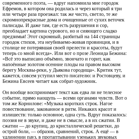
современного поэта, — вдруг напомнила мне городок
Ефремов, в котором она родилась и через который я три
или четыре раза проезжал: так же чисто, светло, те же
скромнопрекрасные дома и очищенные от сухих веточек
палисады. И даже там, где есть разрушения и сор,
преобладает картина сурового, но и сияющего сладко
предзимья! Этот скромный, разбитый на 144 страницы
городок стихов, эта неубиваемо-живая провинция, и в
столице не потерявшая своей прелести и красоты, будут
теперь со мной всегда». Или вот о прозе Леонида Бежина:
«Всё это выписано объёмно, звончато и горит, как
напоённые золотом осенние плоды на правом высоком
берегу Москвы-реки, у Дьякова городища». Критик тут,
кажется, совсем уступил место писателю: и Ростовцеву, и
Бежина Евсеев читает как собрат-художник.
Он вообще воспринимает текст как едва ли не телесное
событие, прямо наощупь — всеми органами чувств. Вот о
том же Корнилове: «Музыка коротких строк. Нагое
повествование, закованное в ритм. Никаких красот и
излишеств: только основное, одна суть. Вдруг показалось:
поэзия не в звуке, и даже не в смысле, а в их сжатии. В
сжатии — до крупиц, до кристаллической решетки, до
острой боли, — образов, сравнений, строк. А ещё — в
удлинении пауз, в протаптывании узеньких звуковых