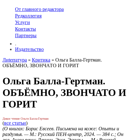
От главного редактора
Редколлегия
Услуги
Контакты
Партнеры
.
Издательство
Лиterraтура
»
Критика
» Ольга Балла-Гертман.
ОБЪЁМНО, ЗВОНЧАТО И ГОРИТ
Ольга Балла-Гертман.
ОБЪЁМНО, ЗВОНЧАТО И
ГОРИТ
Дикое чтение Ольги Балла-Гертман
(
все статьи
)
(О книгах: Борис Евсеев. Письмена на коже: Опыты и
раздумья. — М.: Русский ПЕН-центр, 2024. — 384 с.; Он
же. Ангел речи: Лекции. Эссе. Эскизы. — М.: Русский