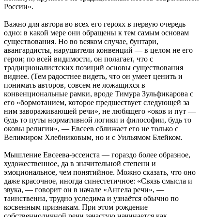
России».
Важно для автора во всех его героях в первую очередь
одно: в какой мере они обращены к тем самым основам
существования. Но во всяком случае, бунтари,
авангардисты, нарушители конвенций — в целом не его
герои; по всей видимости, он полагает, что с
традиционалистских позиций основы существования
виднее. (Тем радостнее видеть, что он умеет ценить и
понимать авторов, совсем не ложащихся в
конвенциональные рамки, вроде Тимура Зульфикарова с
его «бормотанием, которое предшествует следующей за
ним завораживающей речи», не любящего «оков и пут —
будь то путы нормативной логики и философии, будь то
оковы религии», — Евсеев сближает его не только с
Велимиром Хлебниковым, но и с Уильямом Блейком.
Мышление Евсеева-эссеиста — гораздо более образное,
художественное, да в значительной степени и
эмоциональное, чем понятийное. Можно сказать, что оно
даже красочное, иногда синестетичное: «Связь смысла и
звука, — говорит он в начале «Ангела речи», —
таинственна, трудно уследима и узнаётся обычно по
косвенным признакам. При этом рождение
собственноличной речи зачастую начинается как