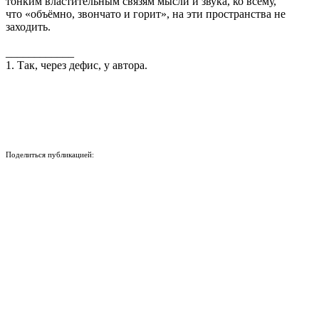
тонким властительным связям мысли и звука, ко всему,
что «объёмно, звончато и горит», на эти пространства не
заходить.
____________
1. Так, через дефис, у автора.
Поделиться публикацией:
513
Опубликовано
03 апр 2026
КОНКУРСЫ И ПРЕМИИ
АФИША
Наверх ↑
© 2014-2026 ИД Лиterraтура
Правовая информация