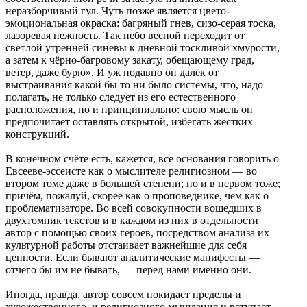
неразборчивый гул. Чуть позже является цвето-
эмоциональная окраска: багряный гнев, сизо-серая тоска,
лазоревая нежность. Так небо весной переходит от
светлой утренней синевы к дневной тоскливой хмурости,
а затем к чёрно-багровому закату, обещающему град,
ветер, даже бурю». И уж подавно он далёк от
выстраивания какой бы то ни было системы, что, надо
полагать, не только следует из его естественного
расположения, но и принципиально: свою мысль он
предпочитает оставлять открытой, избегать жёстких
конструкций.
В конечном счёте есть, кажется, все основания говорить о
Евсееве-эссеисте как о мыслителе религиозном — во
втором томе даже в большей степени; но и в первом тоже;
причём, пожалуй, скорее как о проповеднике, чем как о
проблематизаторе. Во всей совокупности вошедших в
двухтомник текстов и в каждом из них в отдельности
автор с помощью своих героев, посредством анализа их
культурной работы отстаивает важнейшие для себя
ценности. Если бывают аналитические манифесты —
отчего бы им не бывать, — перед нами именно они.
Иногда, правда, автор совсем покидает пределы и
художественного, и религиозного мышления и вступает