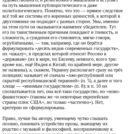
на путь мышления публицистического и даже
политологического. Понятно, что это — прямое следствие
всё той же системы его коренных ценностей, к которой в
двухтомнике он подходит с разных сторон. Увы, именно
на этом пути он оказывается наименее убедителен. Тут
его по таинственным причинам покидают и тонкость, и
сложность, а суждения его становятся, мягко говоря,
огрублёнными, — там, например, где он берётся
формулировать «десять видов современных государств»,
их «шкалу», в пределах которой относит Россию к
«державам» (их в мире, по Евсееву, немного, всего три:
кроме нас, ещё Индия и Китай; по крайней мере, другие
не названы), а, скажем, Украину располагает сразу на трёх
позициях: называет её сначала «лже-республикой или
скрытой республиканской тиранией» (п. 5), а далее и того
хлеще — «мнимым государством» (п. 8); в п. 10 он
спохватывается: нет, она всё-таки государство, но «ново-
фашистское» (таковы же «и некоторые европейские
страны плюс США», но только «частично»). Нет,
критерии не сформулированы.
Право, лучше бы автору, умеющему чутко слышать
поэзию, понимать устройство прозы, знающему их
родство с музыкой и философией, восприимчивому к