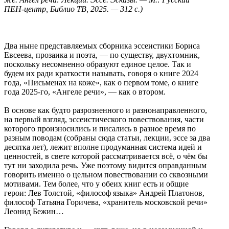
ПЕН-центр, Библио ТВ, 2025. — 312 с.)
Два ныне представляемых сборника эссеистики Бориса
Евсеева, прозаика и поэта, — по существу, двухтомник,
поскольку несомненно образуют единое целое. Так и
будем их ради краткости называть, говоря о книге 2024
года, «Письменах на коже», как о первом томе, о книге
года 2025-го, «Ангеле речи», — как о втором.
В основе как будто разрозненного и разнонаправленного,
на первый взгляд, эссеистического повествования, части
которого произносились и писались в разное время по
разным поводам (собраны сюда статьи, лекции, эссе за два
десятка лет), лежит вполне продуманная система идей и
ценностей, в свете которой рассматривается всё, о чём бы
тут ни заходила речь. Уже поэтому видится оправданным
говорить именно о цельном повествовании со сквозными
мотивами. Тем более, что у обеих книг есть и общие
герои: Лев Толстой, «философ языка» Андрей Платонов,
философ Татьяна Горичева, «хранитель московской речи»
Леонид Бежин…