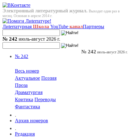
Электронный литературный журнал.
Выходит один раз в
месяц. Основан в апреле 2014 г.
Лиterraтурная
Школа
YouTube
канал
Партнеры
№ 242
июль-август 2026 г.
№ 242
июль-август 2026 г.
№ 242
Весь номер
Актуальное
Поэзия
Проза
Драматургия
Критика
Переводы
Фантастика
.
Архив номеров
.
Редакция