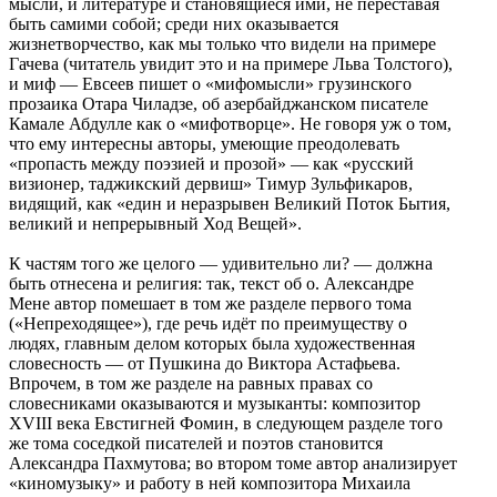
мысли, и литературе и становящиеся ими, не переставая
быть самими собой; среди них оказывается
жизнетворчество, как мы только что видели на примере
Гачева (читатель увидит это и на примере Льва Толстого),
и миф — Евсеев пишет о «мифомысли» грузинского
прозаика Отара Чиладзе, об азербайджанском писателе
Камале Абдулле как о «мифотворце». Не говоря уж о том,
что ему интересны авторы, умеющие преодолевать
«пропасть между поэзией и прозой» — как «русский
визионер, таджикский дервиш» Тимур Зульфикаров,
видящий, как «един и неразрывен Великий Поток Бытия,
великий и непрерывный Ход Вещей».
К частям того же целого — удивительно ли? — должна
быть отнесена и религия: так, текст об о. Александре
Мене автор помешает в том же разделе первого тома
(«Непреходящее»), где речь идёт по преимуществу о
людях, главным делом которых была художественная
словесность — от Пушкина до Виктора Астафьева.
Впрочем, в том же разделе на равных правах со
словесниками оказываются и музыканты: композитор
XVIII века Евстигней Фомин, в следующем разделе того
же тома соседкой писателей и поэтов становится
Александра Пахмутова; во втором томе автор анализирует
«киномузыку» и работу в ней композитора Михаила