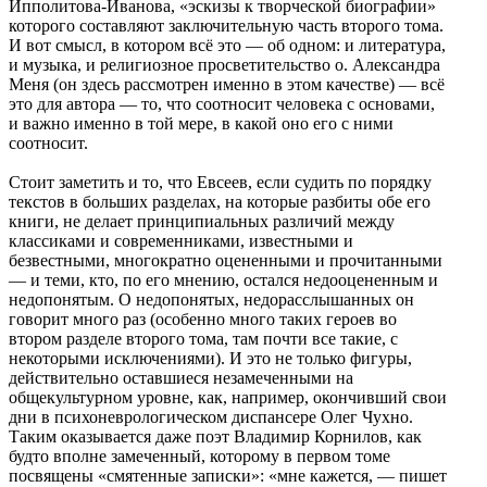
Ипполитова-Иванова, «эскизы к творческой биографии»
которого составляют заключительную часть второго тома.
И вот смысл, в котором всё это — об одном: и литература,
и музыка, и религиозное просветительство о. Александра
Меня (он здесь рассмотрен именно в этом качестве) — всё
это для автора — то, что соотносит человека с основами,
и важно именно в той мере, в какой оно его с ними
соотносит.
Стоит заметить и то, что Евсеев, если судить по порядку
текстов в больших разделах, на которые разбиты обе его
книги, не делает принципиальных различий между
классиками и современниками, известными и
безвестными, многократно оцененными и прочитанными
— и теми, кто, по его мнению, остался недооцененным и
недопонятым. О недопонятых, недорасслышанных он
говорит много раз (особенно много таких героев во
втором разделе второго тома, там почти все такие, с
некоторыми исключениями). И это не только фигуры,
действительно оставшиеся незамеченными на
общекультурном уровне, как, например, окончивший свои
дни в психоневрологическом диспансере Олег Чухно.
Таким оказывается даже поэт Владимир Корнилов, как
будто вполне замеченный, которому в первом томе
посвящены «смятенные записки»: «мне кажется, — пишет