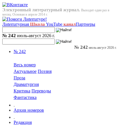
Электронный литературный журнал.
Выходит один раз в
месяц. Основан в апреле 2014 г.
Лиterraтурная
Школа
YouTube
канал
Партнеры
№ 242
июль-август 2026 г.
№ 242
июль-август 2026 г.
№ 242
Весь номер
Актуальное
Поэзия
Проза
Драматургия
Критика
Переводы
Фантастика
.
Архив номеров
.
Редакция