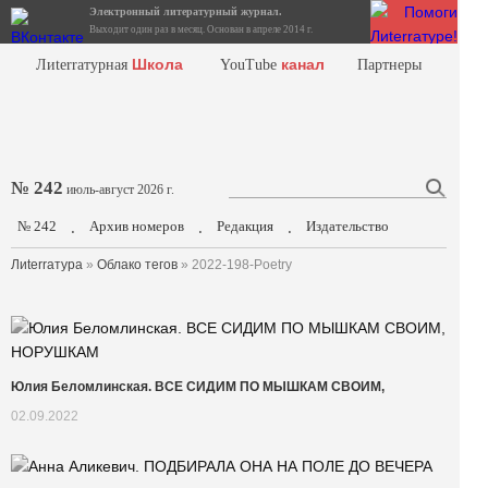
Электронный литературный журнал.
Выходит один раз в месяц. Основан в апреле 2014 г.
Школа
канал
Лиterraтурная
YouTube
Партнеры
№ 242
июль-август 2026 г.
№ 242
Архив номеров
Редакция
Издательство
.
.
.
Лиterraтура
»
Облако тегов
» 2022-198-Poetry
Юлия Беломлинская. ВСЕ СИДИМ ПО МЫШКАМ СВОИМ,
02.09.2022