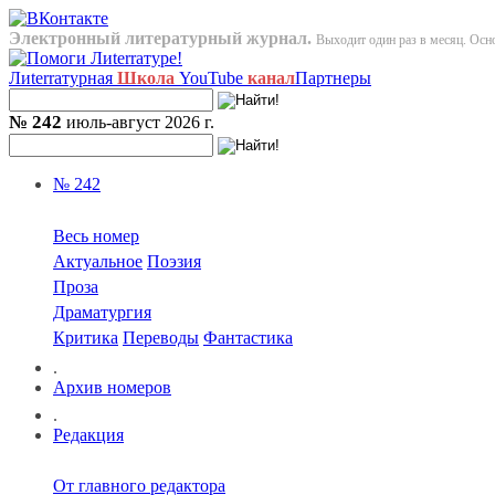
Электронный литературный журнал.
Выходит один раз в месяц. Осно
Лиterraтурная
Школа
YouTube
канал
Партнеры
№ 242
июль-август 2026 г.
№ 242
Весь номер
Актуальное
Поэзия
Проза
Драматургия
Критика
Переводы
Фантастика
.
Архив номеров
.
Редакция
От главного редактора