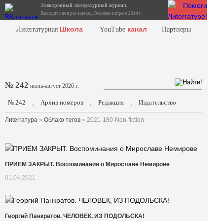
Электронный литературный журнал.
Выходит один раз в месяц. Основан в апреле 2014 г.
Школа
канал
Лиterraтурная
YouTube
Партнеры
№ 242
июль-август 2026 г.
№ 242
Архив номеров
Редакция
Издательство
.
.
.
Лиterraтура
»
Облако тегов
» 2021-180-Non-fiction
ПРИЁМ ЗАКРЫТ. Воспоминания о Мирославе Немирове
01.04.2021
Георгий Панкратов. ЧЕЛОВЕК, ИЗ ПОДОЛЬСКА!