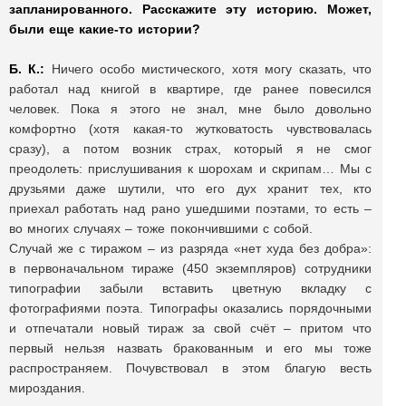
запланированного. Расскажите эту историю. Может,
были еще какие-то истории?
Б. К.:
Ничего особо мистического, хотя могу сказать, что
работал над книгой в квартире, где ранее повесился
человек. Пока я этого не знал, мне было довольно
комфортно (хотя какая-то жутковатость чувствовалась
сразу), а потом возник страх, который я не смог
преодолеть: прислушивания к шорохам и скрипам… Мы с
друзьями даже шутили, что его дух хранит тех, кто
приехал работать над рано ушедшими поэтами, то есть –
во многих случаях – тоже покончившими с собой.
Случай же с тиражом – из разряда «нет худа без добра»:
в первоначальном тираже (450 экземпляров) сотрудники
типографии забыли вставить цветную вкладку с
фотографиями поэта. Типографы оказались порядочными
и отпечатали новый тираж за свой счёт – притом что
первый нельзя назвать бракованным и его мы тоже
распространяем. Почувствовал в этом благую весть
мироздания.