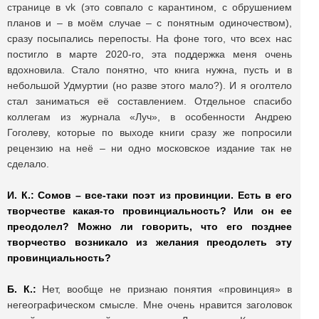
странице в vk (это совпало с карантином, с обрушением
планов и – в моём случае – с понятным одиночеством),
сразу посыпались перепосты. На фоне того, что всех нас
постигло в марте 2020-го, эта поддержка меня очень
вдохновила. Стало понятно, что книга нужна, пусть и в
небольшой Удмуртии (но разве этого мало?). И я оголтело
стал заниматься её составлением. Отдельное спасибо
коллегам из журнала «Луч», в особенности Андрею
Гоголеву, которые по выходе книги сразу же попросили
рецензию на неё – ни одно московское издание так не
сделало.
И. К.:
Сомов – все-таки поэт из провинции. Есть в его
творчестве какая-то провинциальность? Или он ее
преодолел? Можно ли говорить, что его позднее
творчество возникало из желания преодолеть эту
провинциальность?
Б. К.:
Нет, вообще не признаю понятия «провинция» в
негеографическом смысле. Мне очень нравится заголовок