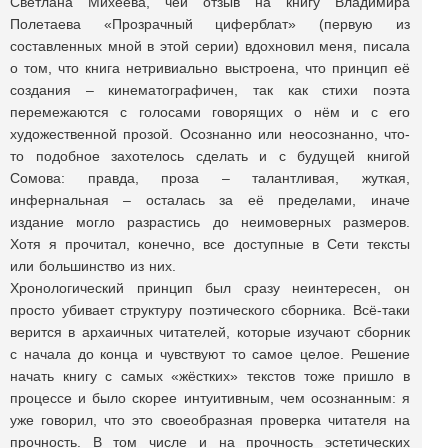
Светлана Михеева, чей отзыв на книгу Владимира
Полетаева «Прозрачный циферблат» (первую из
составленных мной в этой серии) вдохновил меня, писала
о том, что книга нетривиально выстроена, что принцип её
создания – кинематографичен, так как стихи поэта
перемежаются с голосами говорящих о нём и с его
художественной прозой. Осознанно или неосознанно, что-
то подобное захотелось сделать и с будущей книгой
Сомова: правда, проза – талантливая, жуткая,
инфернальная – осталась за её пределами, иначе
издание могло разрастись до неимоверных размеров.
Хотя я прочитал, конечно, все доступные в Сети тексты
или большинство из них.
Хронологический принцип был сразу неинтересен, он
просто убивает структуру поэтического сборника. Всё-таки
верится в архаичных читателей, которые изучают сборник
с начала до конца и чувствуют то самое целое. Решение
начать книгу с самых «жёстких» текстов тоже пришло в
процессе и было скорее интуитивным, чем осознанным: я
уже говорил, что это своеобразная проверка читателя на
прочность. В том числе и на прочность эстетических