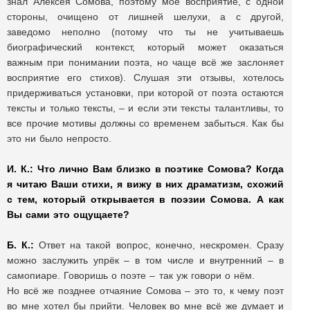
знал Алексея Сомова, поэтому моё восприятие, с одной
стороны, очищено от лишней шелухи, а с другой,
заведомо неполно (потому что ты не учитываешь
биографический контекст, который может оказаться
важным при понимании поэта, но чаще всё же заслоняет
восприятие его стихов). Слушая эти отзывы, хотелось
придерживаться установки, при которой от поэта остаются
тексты и только тексты, – и если эти тексты талантливы, то
все прочие мотивы должны со временем забыться. Как бы
это ни было непросто.
И. К.:
Что лично Вам близко в поэтике Сомова? Когда
я читаю Ваши стихи, я вижу в них драматизм, схожий
с тем, который открывается в поэзии Сомова. А как
Вы сами это ощущаете?
Б. К.:
Ответ на такой вопрос, конечно, нескромен. Сразу
можно заслужить упрёк – в том числе и внутренний – в
самопиаре. Говоришь о поэте – так уж говори о нём.
Но всё же позднее отчаяние Сомова – это то, к чему поэт
во мне хотел бы прийти. Человек во мне всё же думает и