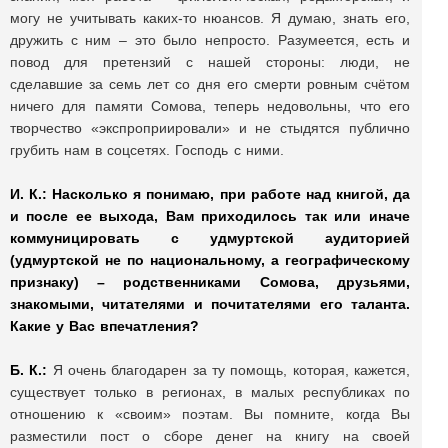
могу не учитывать каких-то нюансов. Я думаю, знать его,
дружить с ним – это было непросто. Разумеется, есть и
повод для претензий с нашей стороны: люди, не
сделавшие за семь лет со дня его смерти ровным счётом
ничего для памяти Сомова, теперь недовольны, что его
творчество «экспроприировали» и не стыдятся публично
грубить нам в соцсетях. Господь с ними.
И. К.:
Насколько я понимаю, при работе над книгой, да
и после ее выхода, Вам приходилось так или иначе
коммуницировать с удмуртской аудиторией
(удмуртской не по национальному, а географическому
признаку) – родственниками Сомова, друзьями,
знакомыми, читателями и почитателями его таланта.
Какие у Вас впечатления?
Б. К.:
Я очень благодарен за ту помощь, которая, кажется,
существует только в регионах, в малых республиках по
отношению к «своим» поэтам. Вы помните, когда Вы
разместили пост о сборе денег на книгу на своей