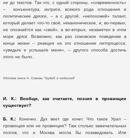
не до текстов. Так что, с одной стороны, «современность»
– конъюнктура, интриги, всякого рода отношения и
политические дрязги, – а с другой, «непохожий» талант,
который делает что-то своё, неканоническое, и, во-первых,
не опознаётся как «свой», а во-вторых, незаметен в этом
море дрязг. Возможно, как раз сомовское поведение в
конце жизни – реакция на это отношение литпроцесса:
«увидьте и услышьте меня», – другого способа достичь
этого не было.
Обложка книги А. Сомова "Грубей и небесней"
И. К.:
Вообще, как считаете, поэзия в провинции
существует?
Б. К.:
Конечно. Дух веет где хочет. Что такое Урал –
провинция или не провинция? Там столько замечательных
поэтов, что и Москва могла бы позавидовать. Или