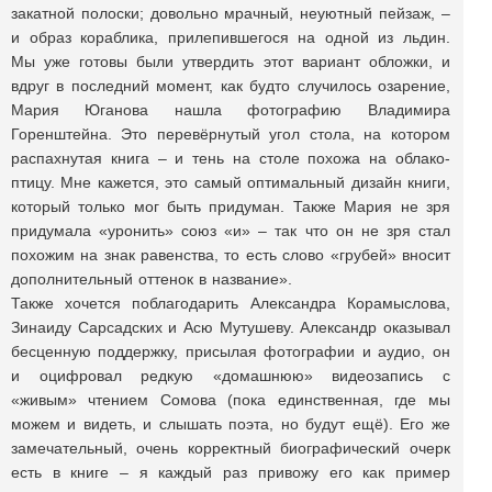
закатной полоски; довольно мрачный, неуютный пейзаж, –
и образ кораблика, прилепившегося на одной из льдин.
Мы уже готовы были утвердить этот вариант обложки, и
вдруг в последний момент, как будто случилось озарение,
Мария Юганова нашла фотографию Владимира
Горенштейна. Это перевёрнутый угол стола, на котором
распахнутая книга – и тень на столе похожа на облако-
птицу. Мне кажется, это самый оптимальный дизайн книги,
который только мог быть придуман. Также Мария не зря
придумала «уронить» союз «и» – так что он не зря стал
похожим на знак равенства, то есть слово «грубей» вносит
дополнительный оттенок в название».
Также хочется поблагодарить Александра Корамыслова,
Зинаиду Сарсадских и Асю Мутушеву. Александр оказывал
бесценную поддержку, присылая фотографии и аудио, он
и оцифровал редкую «домашнюю» видеозапись с
«живым» чтением Сомова (пока единственная, где мы
можем и видеть, и слышать поэта, но будут ещё). Его же
замечательный, очень корректный биографический очерк
есть в книге – я каждый раз привожу его как пример