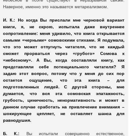
небесное в поэте существуют в неразрывной связке.
Наверное, именно это называется метареализмом.
И. К.:
Но когда Вы прислали мне черновой вариант
книги, я, не скрою, испытала даже внутреннее
сопротивление: меня удивило, что книга открывается
самыми «черными» сомовскими стихами. Я подумала,
что это может отпугнуть читателя, что не каждый
сможет прорваться через «грубого» Сомова к
«небесному». А Вы, когда составляли книгу, как
представляли себе потенциального читателя?
Я
задаю этот вопрос, потому что у меня до сих пор
остается ощущение, что эта книга – для
подготовленных людей. С другой стороны, мне
думается, что вся эта сомовская эпатажность,
грубость, циничность, ненормативность и может в
данном случае сработать на привлечение внимания –
шокирующее цепляет, не оставляет шанса для
равнодушия.
Б. К.:
Вы испытали совершенно естественное,