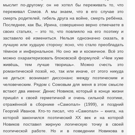
мыслит по-другому: он не хотел бы переживать то, что
переживал Сомов. А мы знаем, что в его случае это
смерть родителей, гибель друга на войне, смерть ребёнка.
Последнее, как Вы, Ирина, совершенно верно отмечаете в
своих статьях, – это то, что повлияло на его поэтику и
заставило её измениться. Нельзя однозначно сказать, в
лучшую или худшую сторону: ясно, что стало преобладать
тёмное и инфернальное. Но оно же и космичное. Всё это
можно охарактеризовать блоковской формулой: «Чем хуже
живёшь, тем лучше творишь». Можно счесть это
романтической позой, но, так или иначе, от этого никуда
не деться: возникает диссонанс между поэтическим и
человеческим. Рядом с Сомовым для меня в этом смысле
встают два имени: Денис Новиков, который в конце жизни
пришёл к своей герметичной и очень сильной поэтике,
отражённой в сборнике «Самопал» (1999), и поздний
Георгий Иванов. Кто-то писал, что «Самопал» – книга, на
которой закончился поэтический XX век и на которой
Новиков поставил жирную логическую точку в своей
поэтической работе. Но и в поведении Новикова в