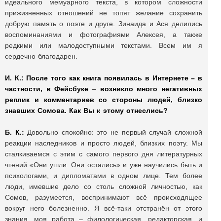
идеального мемуарного текста, в котором сложности
прижизненных отношений не топят желание сохранить
добрую память о поэте и друге. Зинаида и Ася делились
воспоминаниями и фотографиями Алексея, а также
редкими или малодоступными текстами. Всем им я
сердечно благодарен.
И. К.:
После того как книга появилась в Интернете – в
частности, в Фейсбуке
–
возникло много негативных
реплик и комментариев со стороны людей, близко
знавших Сомова. Как Вы к этому отнеслись?
Б. К.:
Довольно спокойно: это не первый случай сложной
реакции наследников и просто людей, близких поэту. Мы
сталкиваемся с этим с самого первого дня литературных
чтений «Они ушли. Они остались» и уже научились быть и
психологами, и дипломатами в одном лице. Тем более
люди, имевшие дело со столь сложной личностью, как
Сомов, разумеется, воспринимают всё происходящее
вокруг него болезненно. Я всё-таки отстранён от этого
знания, моя работа – филологическая, редакторская, и