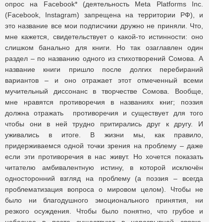
опрос на Facebook* (деятельность Meta Platforms Inc.
(Facebook, Instagram) запрещена на территории РФ), и
это название все мои подписчики дружно не приняли. Что,
мне кажется, свидетельствует о какой-то истинности: оно
слишком банально для книги. Но так озаглавлен один
раздел – по названию одного из стихотворений Сомова. А
название книги пришло после долгих перебираний
вариантов – и оно отражает этот отмеченный всеми
мучительный диссонанс в творчестве Сомова. Вообще,
мне нравятся противоречия в названиях книг; поэзия
должна отражать противоречия и существует для того
чтобы они в ней трудно притирались друг к другу. И
уживались в итоге. В жизни мы, как правило,
придерживаемся одной точки зрения на проблему – даже
если эти противоречия в нас живут. Но хочется показать
читателю амбивалентную истину, в которой исключён
односторонний взгляд на проблему (а поэзия – всегда
проблематизация вопроса о мировом целом). Чтобы не
было ни благодушного эмоционального принятия, ни
резкого осуждения. Чтобы было понятно, что грубое и