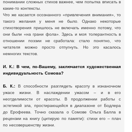
понимании сложных стихов важнее, чем попытка вписать в
какие-то контексты.
Что же касается осознанного «привлечения внимания», то
такого желания у меня не было. Однако некоторые
стихотворения пришлось не включать именно потому, что
они были «на грани фола». Здесь и моя толерантность в
отношении поэзии не сработала: стало понятно, что
читателя можно просто отпугнуть. Но это касалось
немногих текстов.
И. К.:
В чем, по-Вашему, заключается художественная
индивидуальность Сомова?
Б. К.:
В способности разглядеть красоту в изнаночном
ужасе жизни. В наслаждении ужасом – и в его
неотделимости от красоты. В продолжении работы с
эстетикой зла, простирающейся в диапазоне от Бодлера
до Ерофеева. Точно сказала о Сомове Ольга Балла в
рецензии на книгу (цитирую по памяти): стихи его – плач
по несовершенству жизни.