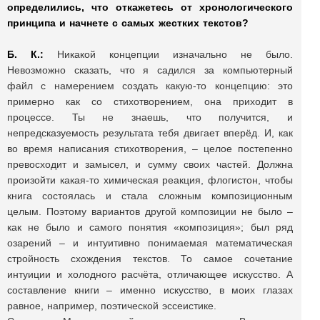
определились, что откажетесь от хронологического
принципа и начнете с самых жестких текстов?
Б. К.:
Никакой концепции изначально не было.
Невозможно сказать, что я садился за компьютерный
файл с намерением создать какую-то концепцию: это
примерно как со стихотворением, она приходит в
процессе. Ты не знаешь, что получится, и
непредсказуемость результата тебя двигает вперёд. И, как
во время написания стихотворения, – целое постепенно
превосходит и замысел, и сумму своих частей. Должна
произойти какая-то химическая реакция, флогистон, чтобы
книга состоялась и стала сложным композиционным
целым. Поэтому вариантов другой композиции не было –
как не было и самого понятия «композиция»; был ряд
озарений – и интуитивно понимаемая математическая
стройность схождения текстов. То самое сочетание
интуиции и холодного расчёта, отличающее искусство. А
составление книги – именно искусство, в моих глазах
равное, например, поэтической эссеистике.