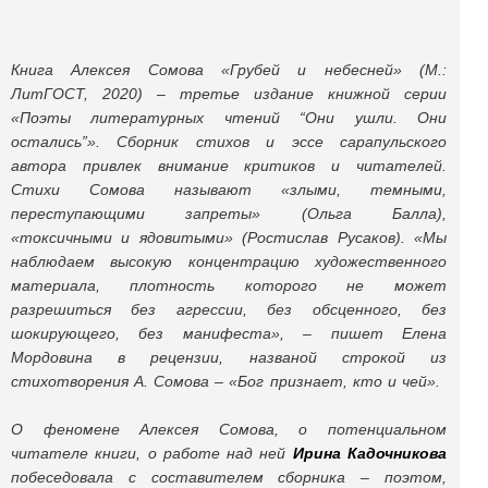
Книга Алексея Сомова «Грубей и небесней» (М.:
ЛитГОСТ, 2020) – третье издание книжной серии
«Поэты литературных чтений “Они ушли. Они
остались”». Сборник стихов и эссе сарапульского
автора привлек внимание критиков и читателей.
Стихи Сомова называют «злыми, темными,
переступающими запреты» (Ольга Балла),
«токсичными и ядовитыми» (Ростислав Русаков). «Мы
наблюдаем высокую концентрацию художественного
материала, плотность которого не может
разрешиться без агрессии, без обсценного, без
шокирующего, без манифеста», – пишет Елена
Мордовина в рецензии, названой строкой из
стихотворения А. Сомова – «Бог признает, кто и чей».
О феномене Алексея Сомова, о потенциальном
читателе книги, о работе над ней
Ирина Кадочникова
побеседовала с составителем сборника – поэтом,