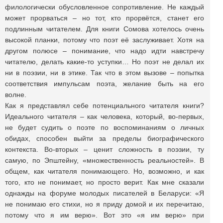
филологически обусловленное сопротивление. Не каждый
может прорваться – но тот, кто прорвётся, станет его
подлинным читателем. Для книги Сомова хотелось очень
высокой планки, потому что поэт её заслуживает. Хотя на
другом полюсе – понимание, что надо идти навстречу
читателю, делать какие-то уступки… Но поэт не делал их
ни в поэзии, ни в этике. Так что в этом вызове – попытка
соответствия импульсам поэта, желание быть на его
волне.
Как я представлял себе потенциального читателя книги?
Идеального читателя – как человека, который, во-первых,
не будет судить о поэте по воспоминаниям о личных
обидах, способен выйти за пределы биографического
контекста. Во-вторых – ценит сложность в поэзии, ту
самую, по Эпштейну, «множественность реальностей». В
общем, как читателя понимающего. Но, возможно, и как
того, кто не понимает, но просто верит. Как мне сказали
однажды на форуме молодых писателей в Беларуси: «Я
не понимаю его стихи, но я приду домой и их перечитаю,
потому что я им верю». Вот это «я им верю» при