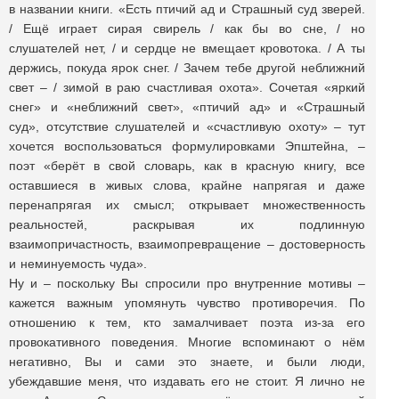
в названии книги. «Есть птичий ад и Страшный суд зверей.
/ Ещё играет сирая свирель / как бы во сне, / но
слушателей нет, / и сердце не вмещает кровотока. / А ты
держись, покуда ярок снег. / Зачем тебе другой неближний
свет – / зимой в раю счастливая охота». Сочетая «яркий
снег» и «неближний свет», «птичий ад» и «Страшный
суд», отсутствие слушателей и «счастливую охоту» – тут
хочется воспользоваться формулировками Эпштейна, –
поэт «берёт в свой словарь, как в красную книгу, все
оставшиеся в живых слова, крайне напрягая и даже
перенапрягая их смысл; открывает множественность
реальностей, раскрывая их подлинную
взаимопричастность, взаимопревращение – достоверность
и неминуемость чуда».
Ну и – поскольку Вы спросили про внутренние мотивы –
кажется важным упомянуть чувство противоречия. По
отношению к тем, кто замалчивает поэта из-за его
провокативного поведения. Многие вспоминают о нём
негативно, Вы и сами это знаете, и были люди,
убеждавшие меня, что издавать его не стоит. Я лично не