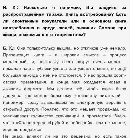
И. К.:
Насколько я понимаю, Вы следите за
распространением тиража. Книга востребована? Есть
ли спонтанные покупатели или в основном книга
востребована в среде людей, знавших Сомова при
жизни, знакомых с его творчеством?
Б. К.:
Она только-только вышла, но откликов уже немало.
Презентация книги – в широком смысле – процесс
медленный, и, поскольку всего вокруг очень много –
немалая часть публики узнала или узнает о книге, но ещё
б
о
льшая никогда с ней не столкнётся. У нас прошла zoom-
овская презентация, в конце мая ожидается новая в
«живом» формате. Мы делаем всё, чтобы книга была
доступна как можно большему количеству читателей –
например, сразу вывешиваем её электронную версию в
открытый доступ. Понятно, что это мешает продажам, но
увеличивает количество скачиваний и просмотров. Знаю,
что в «Фаланстере» «Грубей и небесней», тем не менее,
хорошо продаётся.
Не знаю, влияют ли на это рецензии, но есть такое