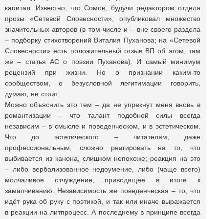
капитал. Известно, что Сомов, будучи редактором отдела
прозы «Сетевой Словесности», опубликовал множество
значительных авторов (в том числе и – вне своего раздела
– подборку стихотворений Виталия Пуханова; на «Сетевой
Словесности» есть положительный отзыв ВП об этом, там
же – статья АС о поэзии Пуханова). И самый минимум
рецензий при жизни. Но о признании каким-то
сообществом, о безусловной легитимации говорить,
думаю, не стоит.
Можно объяснить это тем – да не упрекнут меня вновь в
романтизации – что талант подобной силы всегда
независим – в смысле и поведенческом, и в эстетическом.
Что до эстетического – читателям, даже
профессиональным, сложно реагировать на то, что
выбивается из канона, слишком непохоже; реакция на это
– либо вербализованное недоумение, либо (чаще всего)
молчаливое отчуждение, приводящее в итоге к
замалчиванию. Независимость же поведенческая – то, что
идёт рука об руку с поэтикой, и так или иначе выражается
в реакции на литпроцесс. А последнему в принципе всегда