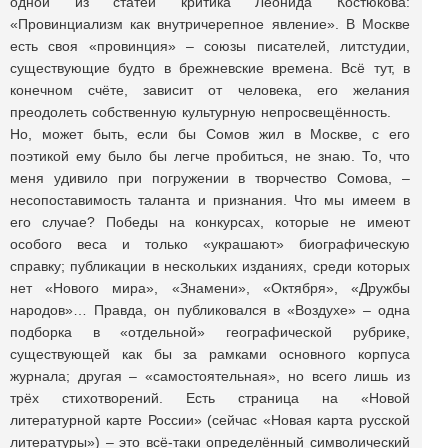
одной из статей критика Леонида Костюкова:
«Провинциализм как внутричерепное явление». В Москве
есть своя «провинция» – союзы писателей, литстудии,
существующие будто в брежневские времена. Всё тут, в
конечном счёте, зависит от человека, его желания
преодолеть собственную культурную непросвещённость.
Но, может быть, если бы Сомов жил в Москве, с его
поэтикой ему было бы легче пробиться, не знаю. То, что
меня удивило при погружении в творчество Сомова, –
несопоставимость таланта и признания. Что мы имеем в
его случае? Победы на конкурсах, которые не имеют
особого веса и только «украшают» биографическую
справку; публикации в нескольких изданиях, среди которых
нет «Нового мира», «Знамени», «Октября», «Дружбы
народов»… Правда, он публиковался в «Воздухе» – одна
подборка в «отдельной» географической рубрике,
существующей как бы за рамками основного корпуса
журнала; другая – «самостоятельная», но всего лишь из
трёх стихотворений. Есть страница на «Новой
литературной карте России» (сейчас «Новая карта русской
литературы») – это всё-таки определённый символический