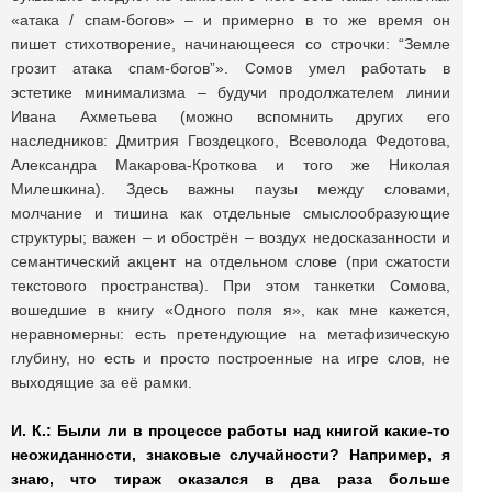
«атака / спам-богов» – и примерно в то же время он
пишет стихотворение, начинающееся со строчки: “Земле
грозит атака спам-богов”». Сомов умел работать в
эстетике минимализма – будучи продолжателем линии
Ивана Ахметьева (можно вспомнить других его
наследников: Дмитрия Гвоздецкого, Всеволода Федотова,
Александра Макарова-Кроткова и того же Николая
Милешкина). Здесь важны паузы между словами,
молчание и тишина как отдельные смыслообразующие
структуры; важен – и обострён – воздух недосказанности и
семантический акцент на отдельном слове (при сжатости
текстового пространства). При этом танкетки Сомова,
вошедшие в книгу «Одного поля я», как мне кажется,
неравномерны: есть претендующие на метафизическую
глубину, но есть и просто построенные на игре слов, не
выходящие за её рамки.
И. К.:
Были ли в процессе работы над книгой какие-то
неожиданности, знаковые случайности? Например, я
знаю, что тираж оказался в два раза больше