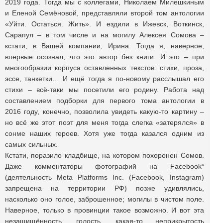
2019 года. Тогда мы с коллегами, Николаем Милешкиным
и Еленой Семёновой, представляли второй том антологии
«Уйти. Остаться. Жить». И ездили в Ижевск, Воткинск,
Сарапул – в том числе и на могилу Алексея Сомова –
кстати, в Вашей компании, Ирина. Тогда я, наверное,
впервые осознал, что это автор без книги. И это – при
многообразии корпуса оставленных текстов: стихи, проза,
эссе, танкетки… И ещё тогда я по-новому расслышал его
стихи – всё-таки мы посетили его родину. Работа над
составлением подборки для первого тома антологии в
2016 году, конечно, позволила увидеть какую-то картину –
но всё же этот поэт для меня тогда слегка «затерялся» в
сонме наших героев. Хотя уже тогда казался одним из
самых сильных.
Кстати, поразило кладбище, на котором похоронен Сомов.
Даже комментаторы фотографий на Facebook*
(деятельность Meta Platforms Inc. (Facebook, Instagram)
запрещена на территории РФ) позже удивлялись,
насколько оно голое, заброшенное; могилы в чистом поле.
Наверное, только в провинции такое возможно. И вот эта
незащищённость, голость, какая-то неприкрытость