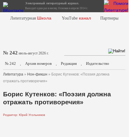
Электронный литературный журнал.
Выходит один раз в месяц. Основан в апреле 2014 г.
Школа
канал
Лиterraтурная
YouTube
Партнеры
№ 242
июль-август 2026 г.
№ 242
Архив номеров
Редакция
Издательство
.
.
.
Лиterraтура
»
Нон-фикшн
» Борис Кутенков: «Поэзия должна
отражать противоречия»
Борис Кутенков: «Поэзия должна
отражать противоречия»
Редактор: Юрий Угольников