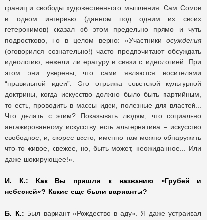
границ и свободы художественного мышления. Сам Сомов
в одном интервью (данном под одним из своих
гетеронимов) сказал об этом предельно прямо и чуть
подростково, но в целом верно: «Участники
осуждения
(оговорился сознательно!) часто предпочитают обсуждать
идеологию, нежели литературу в связи с идеологией. При
этом они уверены, что сами являются носителями
“правильной идеи”. Это отрыжка советской культурной
доктрины, когда искусство должно было быть партийным,
то есть, проводить в массы идеи, полезные для властей...
Что делать с этим? Показывать людям, что социально
ангажированному искусству есть альтернатива – искусство
свободное, и, скорее всего, именно там можно обнаружить
что-то живое, свежее, но, быть может, неожиданное... Или
даже шокирующее!».
И. К.:
Как Вы пришли к названию «Грубей и
небесней»? Какие еще были варианты?
Б. К.:
Был вариант «Рождество в аду». Я даже устраивал