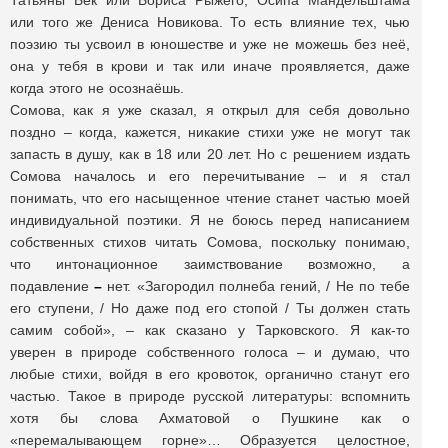
Татьяны Бек или Бориса Рыжего, Осипа Мандельштама
или того же Дениса Новикова. То есть влияние тех, чью
поэзию ты усвоил в юношестве и уже не можешь без неё,
она у тебя в крови и так или иначе проявляется, даже
когда этого не осознаёшь.
Сомова, как я уже сказал, я открыл для себя довольно
поздно – когда, кажется, никакие стихи уже не могут так
запасть в душу, как в 18 или 20 лет. Но с решением издать
Сомова началось и его перечитывание – и я стал
понимать, что его насыщенное чтение станет частью моей
индивидуальной поэтики. Я не боюсь перед написанием
собственных стихов читать Сомова, поскольку понимаю,
что интонационное заимствование возможно, а
подавление
–
нет. «Загородил полнеба гений, / Не по тебе
его ступени, / Но даже под его стопой / Ты должен стать
самим собой», – как сказано у Тарковского. Я как-то
уверен в природе собственного голоса – и думаю, что
любые стихи, войдя в его кровоток, органично станут его
частью. Такое в природе русской литературы: вспомнить
хотя бы слова Ахматовой о Пушкине как о
«перемалывающем горне»… Образуется целостное,