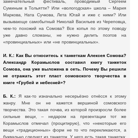
замечательный фестиваль, проводимый Сергеем
Суминым в Тольятти? Или «вологодская» школа – Мария
Маркова, Ната Сучкова, Лета Югай и иже с ними? Или
вызывающе самобытный Николай Васильев из Череповца,
чем-то похожий на Сомова? Все копья по этому поводу
уже давно сломаны, не нужно делить поэтов на
«провинциальных» или «не провинциальных».
И. К.:
Как Вы относитесь к танкеткам Алексея Сомова?
Александр Корамыслов составил книгу танкеток
Сомова, она уже выложена в сеть. Почему Вы решили
не отражать этот пласт сомовского творчества в
книге «Грубей и небесней»?
Б. К.:
Я как-то изначально несерьёзно отнёсся к этому
жанру. Мне он не кажется вершиной сомовского
творчества. Это такая почва, из которой произросли более
сильные вещи, – недаром на презентации тот же
Корамыслов отмечал (процитирую), что «некоторые его
вещи «традиционных» форм не то что перекликаются, а
буквально следуют из танкеток. У него есть такая танкетка: