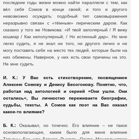
последние годы жизни можно найти параллели с тем, как
вёл себя Сомов в конце своей; и того и другого
невозможно осуждать: подобный тип самовыражения
неразрывно связан с «тёмным» лирическим даром. Как
сказано у того же Новикова: «И твой заполярный / Я вижу
кошмар / Как непопулярный, / Но истинный дар». Но мне
легко судить, я не знал ни того, ни другого лично и не
могу поставить себя на место тех людей, которые были на
них обижены. Наверное, у них есть свои причины на это.
Не мне судить.
И. К.:
У Вас есть стихотворение, посвященное
Алексею Сомову и Денису Бесогонову. Понятно, что,
работая над антологией и серией «Они ушли. Они
остались», Вы личностно переживаете биографии,
судьбы, тексты. А Сомов как поэт на Вас оказал
какое-то влияние?
Б. К.:
Оказывал, но точечно. Его влияние – не такое
основополагающее, каким было для меня влияние