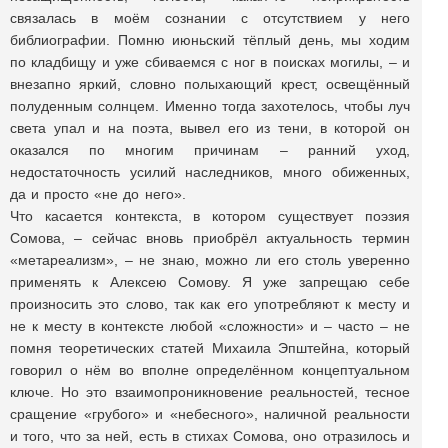
связалась в моём сознании с отсутствием у него
библиографии. Помню июньский тёплый день, мы ходим
по кладбищу и уже сбиваемся с ног в поисках могилы, – и
внезапно яркий, словно полыхающий крест, освещённый
полуденным солнцем. Именно тогда захотелось, чтобы луч
света упал и на поэта, вывел его из тени, в которой он
оказался по многим причинам – ранний уход,
недостаточность усилий наследников, много обиженных,
да и просто «не до него».
Что касается контекста, в котором существует поэзия
Сомова, – сейчас вновь приобрёл актуальность термин
«метареализм», – не знаю, можно ли его столь уверенно
применять к Алексею Сомову. Я уже запрещаю себе
произносить это слово, так как его употребляют к месту и
не к месту в контексте любой «сложности» и – часто – не
помня теоретических статей Михаила Эпштейна, который
говорил о нём во вполне определённом концептуальном
ключе. Но это взаимопроникновение реальностей, тесное
сращение «грубого» и «небесного», наличной реальности
и того, что за ней, есть в стихах Сомова, оно отразилось и