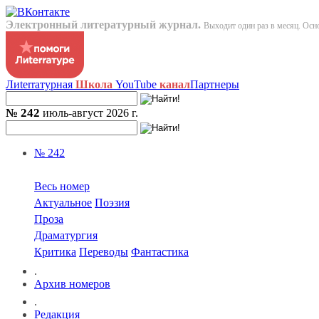
Электронный литературный журнал.
Выходит один раз в месяц. Осно
Лиterraтурная
Школа
YouTube
канал
Партнеры
№ 242
июль-август 2026 г.
№ 242
Весь номер
Актуальное
Поэзия
Проза
Драматургия
Критика
Переводы
Фантастика
.
Архив номеров
.
Редакция