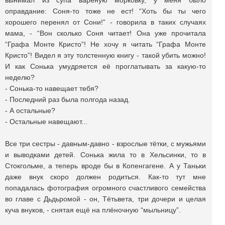
вынимал из супа варёную морковку, у меня было
оправдание: Соня-то тоже не ест! “Хоть бы ты чего
хорошего перенял от Сони!” - говорила в таких случаях
мама, - “Вон сколько Соня читает! Она уже прочитала
“Графа Монте Кристо”! Не хочу я читать “Графа Монте
Кристо”! Видел я эту толстенную книгу - такой убить можно!
И как Сонька умудряется её проглатывать за какую-то
неделю?
- Сонька-то навещает тебя?
- Последний раз была полгода назад.
- А остальные?
- Остальные навещают...
Все три сестры - давным-давно - взрослые тётки, с мужьями
и выводками детей. Сонька жила то в Хельсинки, то в
Стокгольме, а теперь вроде бы в Копенгагене. А у Таньки
даже внук скоро должен родиться. Как-то тут мне
попадалась фотография огромного счастливого семейства
во главе с Дьдьромой - он, Тётьвета, три дочери и целая
куча внуков, - снятая ещё на плёночную “мыльницу”.