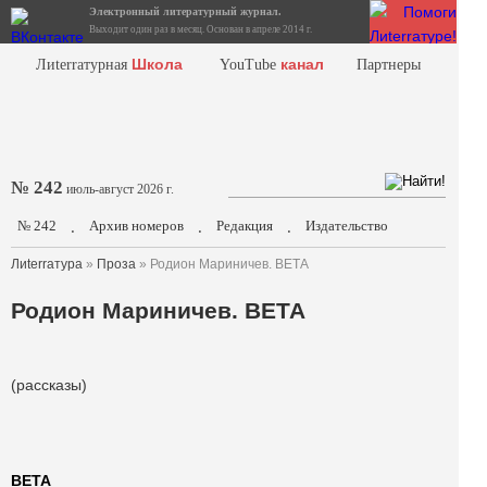
Электронный литературный журнал.
Выходит один раз в месяц. Основан в апреле 2014 г.
Школа
канал
Лиterraтурная
YouTube
Партнеры
№ 242
июль-август 2026 г.
№ 242
Архив номеров
Редакция
Издательство
.
.
.
Лиterraтура
»
Проза
» Родион Мариничев. ВЕТА
Родион Мариничев. ВЕТА
(рассказы)
ВЕТА