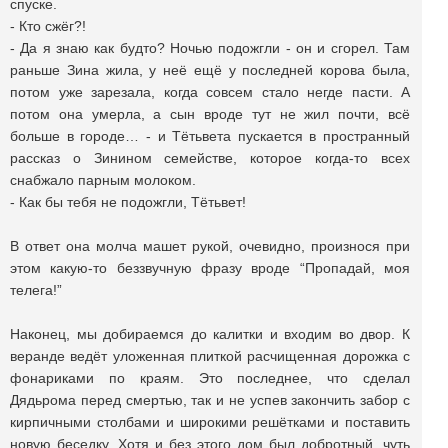
спуске.
- Кто сжёг?!
- Да я знаю как будто? Ночью подожгли - он и сгорел. Там
раньше Зина жила, у неё ещё у последней корова была,
потом уже зарезала, когда совсем стало негде пасти. А
потом она умерла, а сын вроде тут не жил почти, всё
больше в городе… - и Тётьвета пускается в пространный
рассказ о Зинином семействе, которое когда-то всех
снабжало парным молоком.
- Как бы тебя не подожгли, Тётьвет!
В ответ она молча машет рукой, очевидно, произнося при
этом какую-то беззвучную фразу вроде “Пропадай, моя
телега!”
Наконец, мы добираемся до калитки и входим во двор. К
веранде ведёт уложенная плиткой расчищенная дорожка с
фонариками по краям. Это последнее, что сделал
Дядьрома перед смертью, так и не успев закончить забор с
кирпичными столбами и широкими решётками и поставить
новую беседку. Хотя и без этого дом был добротный, чуть