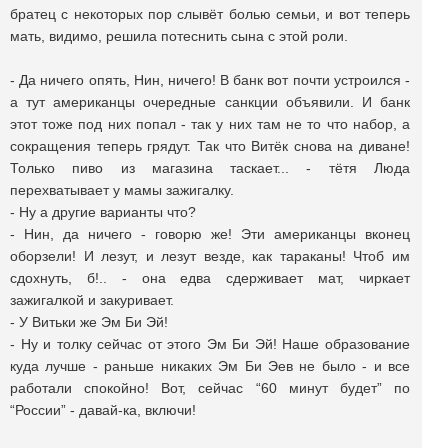
братец с некоторых пор слывёт болью семьи, и вот теперь
мать, видимо, решила потеснить сына с этой роли.
- Да ничего опять, Нин, ничего! В банк вот почти устроился -
а тут американцы очередные санкции объявили. И банк
этот тоже под них попал - так у них там не то что набор, а
сокращения теперь грядут. Так что Витёк снова на диване!
Только пиво из магазина таскает... - тётя Люда
перехватывает у мамы зажигалку.
- Ну а другие варианты что?
- Нин, да ничего - говорю же! Эти американцы вконец
оборзели! И лезут, и лезут везде, как тараканы! Чтоб им
сдохнуть, б!.. - она едва сдерживает мат, чиркает
зажигалкой и закуривает.
- У Витьки же Эм Би Эй!
- Ну и толку сейчас от этого Эм Би Эй! Наше образование
куда лучше - раньше никаких Эм Би Эев не было - и все
работали спокойно! Вот, сейчас “60 минут будет” по
“России” - давай-ка, включи!