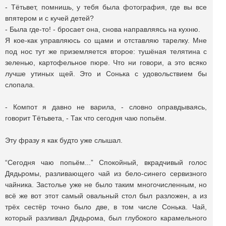
- Тётьвет, помнишь, у тебя была фотография, где вы все
впятером и с кучей детей?
- Была где-то! - бросает она, снова направляясь на кухню.
Я кое-как управляюсь со щами и отставляю тарелку. Мне
под нос тут же приземляется второе: тушёная телятина c
зеленью, картофельное пюре. Что ни говори, а это всяко
лучше утиных щей. Это и Сонька с удовольствием бы
слопала.
- Компот я давно не варила, - словно оправдываясь,
говорит Тётьвета, - Так что сегодня чаю попьём.
Эту фразу я как будто уже слышал.
“Сегодня чаю попьём...” Спокойный, вкрадчивый голос
Дядьромы, разливающего чай из бело-синего сервизного
чайника. Застолье уже не было таким многочисленным, но
всё же вот этот самый овальный стол был разложен, а из
трёх сестёр точно было две, в том числе Сонька. Чай,
который разливал Дядьрома, был глубокого карамельного