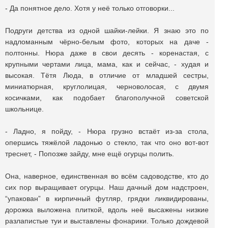
- Да понятное дело. Хотя у неё только отговорки...
Подруги детства из одной шайки-лейки. Я знаю это по
надломанным чёрно-белым фото, которых на даче -
полтонны. Нюра даже в свои десять - коренастая, с
крупными чертами лица, мама, как и сейчас, - худая и
высокая. Тётя Люда, в отличие от младшей сестры,
миниатюрная, круглолицая, черноволосая, с двумя
косичками, как подобает благополучной советской
школьнице.
- Ладно, я пойду, - Нюра грузно встаёт из-за стола,
опершись тяжёлой ладонью о стекло, так что оно вот-вот
треснет, - Попозже зайду, мне ещё огурцы полить.
Она, наверное, единственная во всём садоводстве, кто до
сих пор выращивает огурцы. Наш дачный дом надстроен,
“упакован” в кирпичный футляр, грядки ликвидированы,
дорожка выложена плиткой, вдоль неё высажены низкие
разлапистые туи и выставлены фонарики. Только дождевой