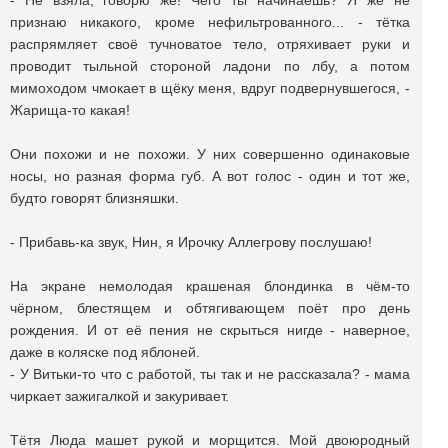
- Не взяла, говорю же! Чего ты начинаешь? Я же не
признаю никакого, кроме нефильтрованного... - тётка
распрямляет своё тучноватое тело, отряхивает руки и
проводит тыльной стороной ладони по лбу, а потом
мимоходом чмокает в щёку меня, вдруг подвернувшегося, -
Жарища-то какая!
Они похожи и не похожи. У них совершенно одинаковые
носы, но разная форма губ. А вот голос - один и тот же,
будто говорят близняшки.
- Прибавь-ка звук, Нин, я Ирочку Аллегрову послушаю!
На экране немолодая крашеная блондинка в чём-то
чёрном, блестящем и обтягивающем поёт про день
рождения. И от её пения не скрыться нигде - наверное,
даже в коляске под яблоней.
- У Витьки-то что с работой, ты так и не рассказала? - мама
чиркает зажигалкой и закуривает.
Тётя Люда машет рукой и морщится. Мой двоюродный