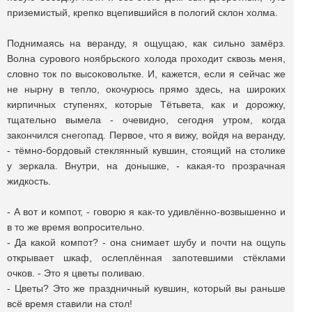
приземистый, крепко вцепившийся в пологий склон холма.
Поднимаясь на веранду, я ощущаю, как сильно замёрз.
Волна сурового ноябрьского холода проходит сквозь меня,
словно ток по высоковольтке. И, кажется, если я сейчас же
не нырну в тепло, окочурюсь прямо здесь, на широких
кирпичных ступенях, которые Тётьвета, как и дорожку,
тщательно вымела - очевидно, сегодня утром, когда
закончился снегопад. Первое, что я вижу, войдя на веранду,
- тёмно-бордовый стеклянный кувшин, стоящий на столике
у зеркала. Внутри, на донышке, - какая-то прозрачная
жидкость.
- А вот и компот, - говорю я как-то удивлённо-возвышенно и
в то же время вопросительно.
- Да какой компот? - она снимает шубу и почти на ощупь
открывает шкаф, ослеплённая запотевшими стёклами
очков. - Это я цветы поливаю.
- Цветы? Это же праздничный кувшин, который вы раньше
всё время ставили на стол!