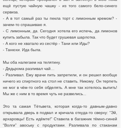
ещё пустую чайную чашку - из того самого бело-синего
сервиза.
- А в тот самый раз ты пекла торт с лимонным кремом? -
зачем-то спрашиваю я.
- С лимонным, да. Сегодня хотела его испечь, да лимонов
купить забыла. Так что будет грушевая шарлотка.
- А кого не хватало из сестёр - Тани или Иды?
- Танюхи. Ида была.
Мы оба налегаем на телятину.
- Дядьрома разливал чай…
- Разливал. Ему врачи пить запретили, и он решил вообще
ничего из спиртного на стол не ставить. Никому. Он терпеть
не мог в чём-то себя обделять. А мне так хотелось выпить!
Мы же с ним в то время чуть не развелись...
Это та самая Тётьвета, которая когда-то давным-давно
открывала дверь в подвал и кричала откуда-то сверху: “Эй,
архаровцы! Есть идёмте!” Ставила в багажник тёмно-синей
“Волги” авоську с продуктами. Разливала по стаканам