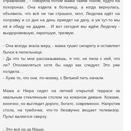
отравление”, - говорила потом мама таким тоном, будто на
похоронах. Она ездила в больницу, а когда вернулась,
объявила, что всё не так страшно, мол, Людочка идёт на
поправку и со дня на день приедет на дачу, и уж тут-то мы
её в обиду не дадим… И вот сегодня мы ждём Людочку -
выздоровевшую, окрепшую, трезвую.
- Она всегда знала меру, - мама тушит сигарету и оставляет
бычок в пепельнице.
- Да что ты мне рассказываешь, я что, не пила с ней, что
ли? Опохмеляться хотя бы надо как следует. Это уже
полдела…
- Хуже то, что они, по-моему, с Витькой пить начали.
Мама и Нюра сидят на летней открытой террасе за
овальным стеклянным столом на кожаном диване. Кожзам,
конечно, но выглядит дорого, богато, современно. Напротив
стола, на тумбочке, что-то беззвучно вещает телевизор.
Пульт валяется сверху.
- Это всё из-за Миши.