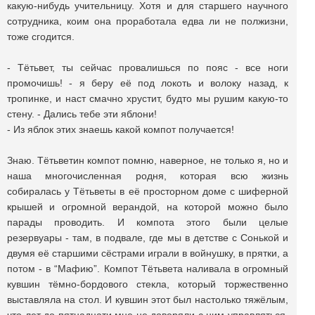
какую-нибудь учительницу. Хотя и для старшего научного
сотрудника, коим она проработала едва ли не полжизни,
тоже сгодится.
- Тётьвет, ты сейчас провалишься по пояс - все ноги
промочишь! - я беру её под локоть и волоку назад, к
тропинке, и наст смачно хрустит, будто мы рушим какую-то
стену. - Дались тебе эти яблони!
- Из яблок этих знаешь какой компот получается!
Знаю. Тётьветин компот помню, наверное, не только я, но и
наша многочисленная родня, которая всю жизнь
собиралась у Тётьветы в её просторном доме с шиферной
крышей и огромной верандой, на которой можно было
парады проводить. И компота этого были целые
резервуары - там, в подвале, где мы в детстве с Сонькой и
двумя её старшими сёстрами играли в войнушку, в прятки, а
потом - в “Мафию”. Компот Тётьвета наливала в огромный
кувшин тёмно-бордового стекла, который торжественно
выставляла на стол. И кувшин этот был настолько тяжёлым,