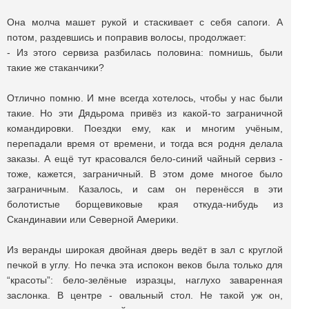
Она молча машет рукой и стаскивает с себя сапоги. А
потом, раздевшись и поправив волосы, продолжает:
- Из этого сервиза разбилась половина: помнишь, были
такие же стаканчики?
Отлично помню. И мне всегда хотелось, чтобы у нас были
такие. Но эти Дядьрома привёз из какой-то заграничной
командировки. Поездки ему, как и многим учёным,
перепадали время от времени, и тогда вся родня делала
заказы. А ещё тут красовался бело-синий чайный сервиз -
тоже, кажется, заграничный. В этом доме многое было
заграничным. Казалось, и сам он перенёсся в эти
болотистые борщевиковые края откуда-нибудь из
Скандинавии или Северной Америки.
Из веранды широкая двойная дверь ведёт в зал с круглой
печкой в углу. Но печка эта испокон веков была только для
“красоты”: бело-зелёные изразцы, наглухо заваренная
заслонка. В центре - овальный стол. Не такой уж он,