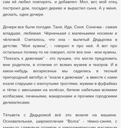
сам её любил повторять. и добавлял: Мол, вот, мой отец
построил дом, посадил дерево и вырастил сына. А у меня,
дескать, одни дочери.
Дочери все были погодки: Таня, Ида, Соня. Сонечка - самая
младшая, любимая. Чёрненькая с маленькими носиком и
чёлочкой. Считалось, что она - вылитый Дядьрома в
детстве. “Моя кузина”, - говорил я про неё. А вот про
остальных почему-то не говорил, хотя все они - мои кузины.
“Поехать к девочкам” - это лучшее, что могли предложить
мне родители, в отличие от всяких музеев и театров. И в
какое-нибудь воскресенье мы садились в тесный
пригородный автобус и “ехали к девочкам”, а вместе с нами
ехали старушки с изогнутыми тростями, мужики в фуфайках
и тётки с авоськами на колёсах, битком набитыми всякими
колбасами, печеньями, макаронами и прочими городскими
деликатесами.
Тётьвета с Дядьромой всё это возили на машине.
Основательная, широкоплечая “Волга” - тёмно-синяя, с
каким-то сливовым отливом и завораживающим масляным