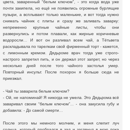
цвета, заваренный “белым ключом”, - это когда вода уже
почти закипела, но ещё не появились огромные бурлящие
пузыри, а всплывают только маленькие, и вот тогда нужно
снимать чайник с плиты и сразу же заливать заварку:
непременно крупные чайные листы, чтобы они
развернулись и потом плавали, как жирные коричневые
водоросли… И вот он разливал всем чай, а Тётьвета
раскладывала по тарелкам свой фирменный торт - кажется,
с лимонным кремом. Дядьроме врач тогда уже строго-
настрого запретил пить, и он держал этот запрет, но через
несколько дней после того чайного застолья умер.
Повторный инсульт. После похорон я больше сюда не
приезжал.
- Чай ты заварила белым ключом?
- Ой, не напоминай! Я никогда не умела. Это Дядьрома всё
заваривал своим “белым ключом”... - она закусила губу и
добавила: - До самой смерти…
После этого мы немного молчим, и меня слепит луч
солнца, который пробрался в зал и заглянул в мою пока