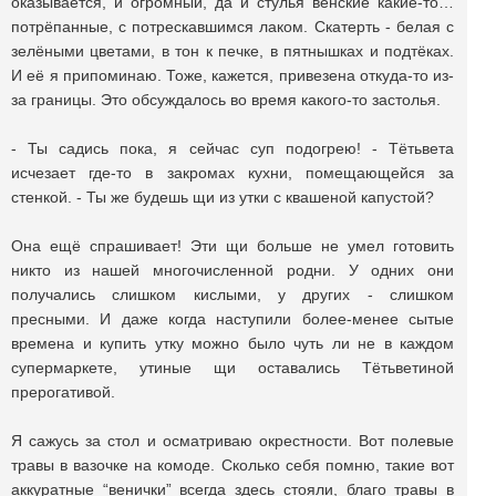
оказывается, и огромный, да и стулья венские какие-то…
потрёпанные, с потрескавшимся лаком. Скатерть - белая с
зелёными цветами, в тон к печке, в пятнышках и подтёках.
И её я припоминаю. Тоже, кажется, привезена откуда-то из-
за границы. Это обсуждалось во время какого-то застолья.
- Ты садись пока, я сейчас суп подогрею! - Тётьвета
исчезает где-то в закромах кухни, помещающейся за
стенкой. - Ты же будешь щи из утки с квашеной капустой?
Она ещё спрашивает! Эти щи больше не умел готовить
никто из нашей многочисленной родни. У одних они
получались слишком кислыми, у других - слишком
пресными. И даже когда наступили более-менее сытые
времена и купить утку можно было чуть ли не в каждом
супермаркете, утиные щи оставались Тётьветиной
прерогативой.
Я сажусь за стол и осматриваю окрестности. Вот полевые
травы в вазочке на комоде. Сколько себя помню, такие вот
аккуратные “венички” всегда здесь стояли, благо травы в