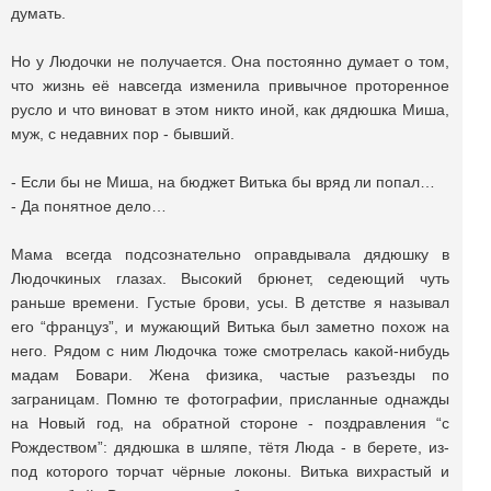
думать.
Но у Людочки не получается. Она постоянно думает о том,
что жизнь её навсегда изменила привычное проторенное
русло и что виноват в этом никто иной, как дядюшка Миша,
муж, с недавних пор - бывший.
- Если бы не Миша, на бюджет Витька бы вряд ли попал…
- Да понятное дело…
Мама всегда подсознательно оправдывала дядюшку в
Людочкиных глазах. Высокий брюнет, седеющий чуть
раньше времени. Густые брови, усы. В детстве я называл
его “француз”, и мужающий Витька был заметно похож на
него. Рядом с ним Людочка тоже смотрелась какой-нибудь
мадам Бовари. Жена физика, частые разъезды по
заграницам. Помню те фотографии, присланные однажды
на Новый год, на обратной стороне - поздравления “с
Рождеством”: дядюшка в шляпе, тётя Люда - в берете, из-
под которого торчат чёрные локоны. Витька вихрастый и