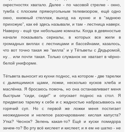
окрестностях хватало. Далее - по часовой стрелке - окно,
тумба с плоским прямоугольным телевизором, ещё одно
окно, книжный стеллаж, выход на кухню и в “заднюю
прихожую”, как её здесь называли, и там - лестница наверх.
Наверху - ещё три небольшие комнаты. Когда в девяностые
начали показывать сериалы, в которых все жили в
громадных виллах с лестницами и бассейнами, казалось,
что вот точно такая же “вилла” и у Тётьветы с Дядьромой,
ну… или почти такая. Только служанок не хватает в чёрно-
белой униформе.
Тётьвета выносит из кухни поднос, на котором - две тарелки
с дымящимися щами, ложки, несколько кусков хлеба и
маслёнка. Я бросаюсь помочь, но она останавливает меня
быстрым “сиди, сиди!” и опускает поднос на стол. Я
придвигаю тарелку к себе и с жадностью набрасываюсь на
горячий суп. Но с первой же ложки меня постигает
неожиданное и нелепое разочарование: кислая капуста?
Утка? Чеснок? Зелень какая-то? Ещё и куски помидора
зачем-то? Во рту всё кислеет и кислеет, и я ем не шатко - не