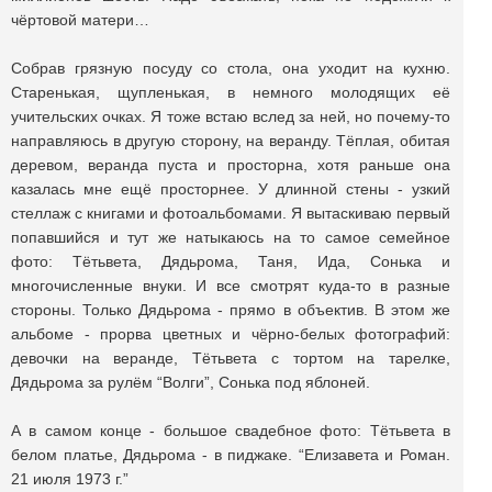
чёртовой матери…
Собрав грязную посуду со стола, она уходит на кухню.
Старенькая, щупленькая, в немного молодящих её
учительских очках. Я тоже встаю вслед за ней, но почему-то
направляюсь в другую сторону, на веранду. Тёплая, обитая
деревом, веранда пуста и просторна, хотя раньше она
казалась мне ещё просторнее. У длинной стены - узкий
стеллаж с книгами и фотоальбомами. Я вытаскиваю первый
попавшийся и тут же натыкаюсь на то самое семейное
фото: Тётьвета, Дядьрома, Таня, Ида, Сонька и
многочисленные внуки. И все смотрят куда-то в разные
стороны. Только Дядьрома - прямо в объектив. В этом же
альбоме - прорва цветных и чёрно-белых фотографий:
девочки на веранде, Тётьвета с тортом на тарелке,
Дядьрома за рулём “Волги”, Сонька под яблоней.
А в самом конце - большое свадебное фото: Тётьвета в
белом платье, Дядьрома - в пиджаке. “Елизавета и Роман.
21 июля 1973 г.”