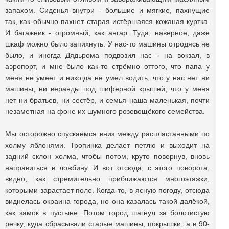
запахом. Сиденья внутри - большие и мягкие, пахнущие
так, как обычно пахнет старая истёршаяся кожаная куртка.
И багажник - огромный, как ангар. Туда, наверное, даже
шкаф можно было запихнуть. У нас-то машины отродясь не
было, и иногда Дядьрома подвозил нас - на вокзал, в
аэропорт, и мне было как-то стрёмно оттого, что папа у
меня не умеет и никогда не умел водить, что у нас нет ни
машины, ни веранды под шиферной крышей, что у меня
нет ни братьев, ни сестёр, и семья наша маленькая, почти
незаметная на фоне их шумного розовощёкого семейства.
Мы осторожно спускаемся вниз между распластанными по
холму яблонями. Тропинка делает петлю и выходит на
задний склон холма, чтобы потом, круто повернув, вновь
направиться в ложбину. И вот отсюда, с этого поворота,
видно, как стремительно приближаются многоэтажки,
которыми зарастает поле. Когда-то, в ясную погоду, отсюда
виднелась окраина города, но она казалась такой далёкой,
как замок в пустыне. Потом город шагнул за болотистую
речку, куда сбрасывали старые машины, покрышки, а в 90-