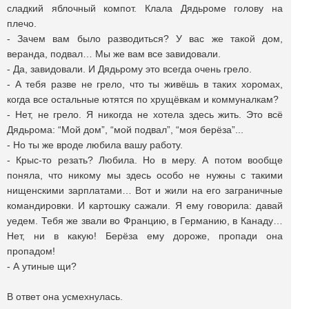
сладкий яблочный компот. Клала Дядьроме голову на
плечо.
- Зачем вам было разводиться? У вас же такой дом,
веранда, подвал… Мы же вам все завидовали.
- Да, завидовали. И Дядьрому это всегда очень грело.
- А тебя разве не грело, что ты живёшь в таких хоромах,
когда все остальные ютятся по хрущёвкам и коммуналкам?
- Нет, не грело. Я никогда не хотела здесь жить. Это всё
Дядьрома: “Мой дом”, “мой подвал”, “моя берёза”...
- Но ты же вроде любила вашу работу.
- Крыс-то резать? Любила. Но в меру. А потом вообще
поняла, что никому мы здесь особо не нужны с такими
нищенскими зарплатами… Вот и жили на его заграничные
командировки. И картошку сажали. Я ему говорила: давай
уедем. Тебя же звали во Францию, в Германию, в Канаду…
Нет, ни в какую! Берёза ему дороже, пропади она
пропадом!
- А утиные щи?
В ответ она усмехнулась.