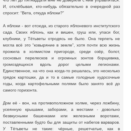
что лет до пятнадцати мне не доверяли с ним управляться.
И, отхлёбывая, кто-нибудь обязательно в очередной раз
спросит: “Вета, откуда яблоки?”
А яблоки - вот отсюда, из старого яблоневого институтского
сада. Своих яблонь, как и вишен, груш или, упаси бог,
клубники, у Тётьветы отродясь не было. Она терпеть не
могла всё это “ковыряние в земле”, хотя почти всю жизнь
прожила в холмистом пригороде, среди озёр, болот,
сосновых перелесков и огромных зонтов борщевика,
громоздящихся вдоль дорог целыми легионами.
Единственное, на что она когда-то решалась, это несколько
грядок картошки, да и то в самые голодные худосочные
годы, когда картофельными полями было занято всё до
самого горизонта.
Дом её - вон, на противоположном холме, через ложбину,
усеянную крышами, заборами, а местами - довольно
безвкусными башенками или железными воротами,
поставленными будто бы для защиты от набегов варваров.
У Тётьветы не такие: чёрные, решетчатые, как в