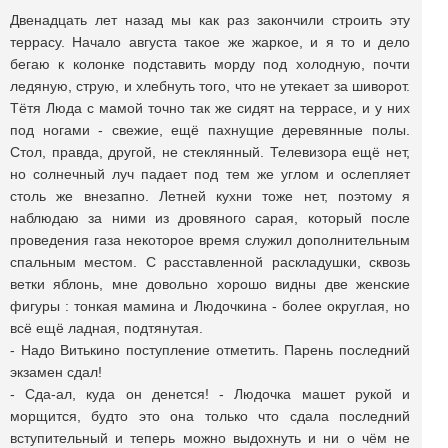
Двенадцать лет назад мы как раз закончили строить эту
террасу. Начало августа такое же жаркое, и я то и дело
бегаю к колонке подставить морду под холодную, почти
ледяную, струю, и хлебнуть того, что не утекает за шиворот.
Тётя Люда с мамой точно так же сидят на террасе, и у них
под ногами - свежие, ещё пахнущие деревянные полы.
Стол, правда, другой, не стеклянный. Телевизора ещё нет,
но солнечный луч падает под тем же углом и ослепляет
столь же внезапно. Летней кухни тоже нет, поэтому я
наблюдаю за ними из дровяного сарая, который после
проведения газа некоторое время служил дополнительным
спальным местом. С расставленной раскладушки, сквозь
ветки яблонь, мне довольно хорошо видны две женские
фигуры : тонкая мамина и Людочкина - более округлая, но
всё ещё ладная, подтянутая.
- Надо Витькино поступление отметить. Парень последний
экзамен сдал!
- Сда-ал, куда он денется! - Людочка машет рукой и
морщится, будто это она только что сдала последний
вступительный и теперь можно выдохнуть и ни о чём не