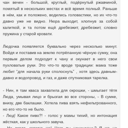
чан вечен - большой, круглый, подёрнутый ржавчиной,
помятый в нескольких местах и всё время полный. Раньше
в нём, как и положено, водились головастики, но их что-то
давно уже не видно. Нюра выходит, хлопнув за собой
калиткой, и та потом ещё дребезжит, дребезжит, словно
пружина у старой кровати.
Людочка появляется буквально через несколько минут.
Войдя и поставив на землю потрёпанную чёрную сумку, она
первым делом подходит к чану и окунает в него свои
пухловатые руки. Это что-то вроде традиции: мама тоже
любит “для начала руки сполоснуть” , хотя здесь давным-
давно и водопровод, и газ, и даже спутниковая тарелка.
- Нин, я там кваса захватила для окрошки, - шмыгает тётя
Люда, умывая лицо и брызгая во все стороны, - В сумке,
внизу, две баклашки. Хотела пива взять нефильтрованного,
но его что-то не было.
- Люд! Какое пиво?! - голос у мамы тихий, но интонация
жёсткая, как у школьного завуча.