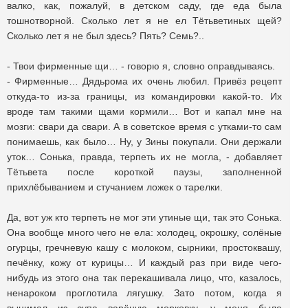
валко, как, пожалуй, в детском саду, где еда была
тошнотворной. Сколько лет я не ел Тётьветиных щей?
Сколько лет я не был здесь? Пять? Семь?..
- Твои фирменные щи… - говорю я, словно оправдываясь.
- Фирменные… Дядьрома их очень любил. Привёз рецепт
откуда-то из-за границы, из командировки какой-то. Их
вроде там такими щами кормили… Вот и капал мне на
мозги: свари да свари. А в советское время с утками-то сам
понимаешь, как было… Ну, у Зины покупали. Они держали
уток… Сонька, правда, терпеть их не могла, - добавляет
Тётьвета после короткой паузы, заполненной
прихлёбыванием и стучанием ложек о тарелки.
Да, вот уж кто терпеть не мог эти утиные щи, так это Сонька.
Она вообще много чего не ела: холодец, окрошку, солёные
огурцы, гречневую кашу с молоком, сырники, простоквашу,
печёнку, кожу от курицы… И каждый раз при виде чего-
нибудь из этого она так перекашивала лицо, что, казалось,
ненароком проглотила лягушку. Зато потом, когда я