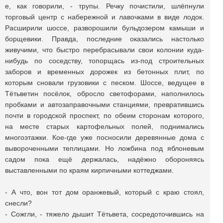
е, как говорили, - трупы. Речку почистили, шлёпнули
торговый центр с набережной и лавочками в виде лодок.
Расширили шоссе, разворошили бульдозером камыши и
борщевики. Правда, последние оказались настолько
живучими, что быстро перебрасывали свои колонии куда-
нибудь по соседству, топорщась из-под строительных
заборов и временных дорожек из бетонных плит, по
которым сновали грузовики с песком. Шоссе, ведущее в
Тётьветин посёлок, обросло светофорами, наполнилось
пробками и автозаправочными станциями, превратившись
почти в городской проспект, по обеим сторонам которого,
на месте старых картофельных полей, поднимались
многоэтажки. Кое-где уже посносили деревянные дома с
вывороченными теплицами. Но ложбина под яблоневым
садом пока ещё держалась, надёжно обороняясь
выставленными по краям кирпичными коттеджами.
- А что, вон тот дом оранжевый, который с краю стоял,
снесли?
- Сожгли, - тяжело дышит Тётьвета, сосредоточившись на