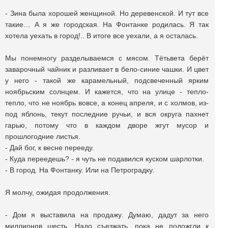
- Зина была хорошей женщиной. Но деревенской. И тут все
такие… А я же городская. На Фонтанке родилась. Я так
хотела уехать в город!.. В итоге все уехали, а я осталась.
Мы понемногу разделываемся с мясом. Тётьвета берёт
заварочный чайник и разливает в бело-синие чашки. И цвет
у него - такой же карамельный, подсвеченный ярким
ноябрьским солнцем. И кажется, что на улице - тепло-
тепло, что не ноябрь вовсе, а конец апреля, и с холмов, из-
под яблонь, текут последние ручьи, и вся округа пахнет
гарью, потому что в каждом дворе жгут мусор и
прошлогодние листья.
- Дай бог, к весне перееду.
- Куда переедешь? - я чуть не подавился куском шарлотки.
- В город. На Фонтанку. Или на Петроградку.
Я молчу, ожидая продолжения.
- Дом я выставила на продажу. Думаю, дадут за него
миллионов шесть. Надо съезжать, пока не подожгли к