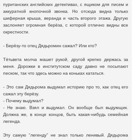
пуританских английских детективах, с ящиком для писем и
аккуратной кнопочной звонка. Но отсюда видна только
шиферная крыша, веранда и часть второго этажа. Другую
заслоняет огромная берёза, с которой отлично видны все
окрестности.
- Берёзу-то отец Дядьромин сажал? Или кто?
Тётьвета молча машет рукой, другой крепко держась за
меня. Дорожки в институтском саду давно не посыпают
песком, так что здесь можно на коньках кататься.
- Это сам Дядьрома выдумал историю про то, как отец его
сажал эту берёзу.
- Почему выдумал?
- Не знаю. Взял и выдумал. Он вообще был выдумщик.
Должна же, в конце концов, быть какая-нибудь семейная
легенда.
Эту самую “легенду” не знал только ленивый. Дядьрома