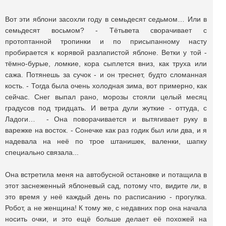
Вот эти яблони засохли году в семьдесят седьмом… Или в
семьдесят восьмом? - Тётьвета сворачивает с
протоптанной тропинки и по присыпанному насту
пробирается к корявой разлапистой яблоне. Ветки у той -
тёмно-бурые, ломкие, кора сыплется вниз, как труха или
сажа. Потянешь за сучок - и он треснет, будто сломанная
кость. - Тогда была очень холодная зима, вот примерно, как
сейчас. Снег выпал рано, морозы стояли целый месяц
градусов под тридцать. И ветра дули жуткие - оттуда, с
Ладоги… - Она поворачивается и вытягивает руку в
варежке на восток. - Сонечке как раз годик был или два, и я
надевала на неё по трое штанишек, валенки, шапку
специально связала...
Она встретила меня на автобусной остановке и потащила в
этот заснеженный яблоневый сад, потому что, видите ли, в
это время у неё каждый день по расписанию - прогулка.
Робот, а не женщина! К тому же, с недавних пор она начала
носить очки, и это ещё больше делает её похожей на