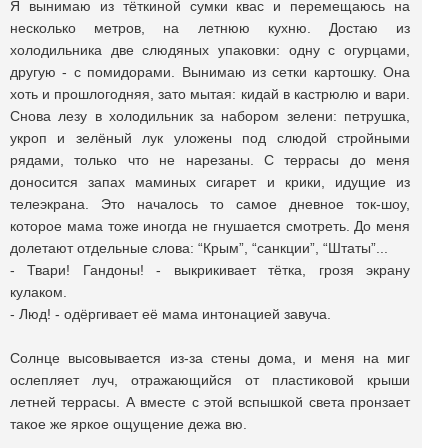
Я вынимаю из тёткиной сумки квас и перемещаюсь на
несколько метров, на летнюю кухню. Достаю из
холодильника две слюдяных упаковки: одну с огурцами,
другую - с помидорами. Вынимаю из сетки картошку. Она
хоть и прошлогодняя, зато мытая: кидай в кастрюлю и вари.
Снова лезу в холодильник за набором зелени: петрушка,
укроп и зелёный лук уложены под слюдой стройными
рядами, только что не нарезаны. С террасы до меня
доносится запах маминых сигарет и крики, идущие из
телеэкрана. Это началось то самое дневное ток-шоу,
которое мама тоже иногда не гнушается смотреть. До меня
долетают отдельные слова: “Крым”, “санкции”, “Штаты”...
- Твари! Гандоны! - выкрикивает тётка, грозя экрану
кулаком.
- Люд! - одёргивает её мама интонацией завуча.
Солнце высовывается из-за стены дома, и меня на миг
ослепляет луч, отражающийся от пластиковой крыши
летней террасы. А вместе с этой вспышкой света пронзает
такое же яркое ощущение дежа вю.