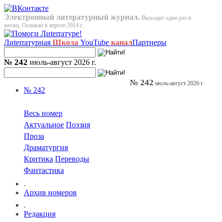
Электронный литературный журнал.
Выходит один раз в
месяц. Основан в апреле 2014 г.
Лиterraтурная
Школа
YouTube
канал
Партнеры
№ 242
июль-август 2026 г.
№ 242
июль-август 2026 г.
№ 242
Весь номер
Актуальное
Поэзия
Проза
Драматургия
Критика
Переводы
Фантастика
.
Архив номеров
.
Редакция