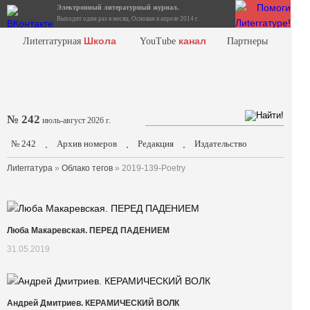
Электронный литературный журнал.
Выходит один раз в месяц. Основан в апреле 2014 г.
Школа
канал
Лиterraтурная
YouTube
Партнеры
№ 242
июль-август 2026 г.
№ 242
Архив номеров
Редакция
Издательство
.
.
.
Лиterraтура
»
Облако тегов
» 2019-139-Poetry
Люба Макаревская. ПЕРЕД ПАДЕНИЕМ
31.05.2019
Андрей Дмитриев. КЕРАМИЧЕСКИЙ ВОЛК