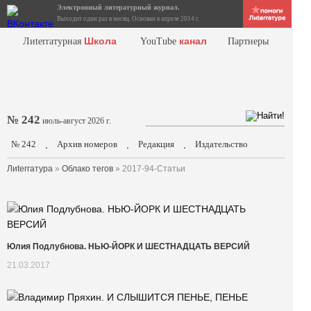
Электронный литературный журнал.
Выходит один раз в месяц. Основан в апреле 2014 г.
Школа
канал
Лиterraтурная
YouTube
Партнеры
№ 242
июль-август 2026 г.
№ 242
Архив номеров
Редакция
Издательство
.
.
.
Лиterraтура
»
Облако тегов
» 2017-94-Статьи
Юлия Подлубнова. НЬЮ-ЙОРК И ШЕСТНАДЦАТЬ ВЕРСИЙ
21.03.2017