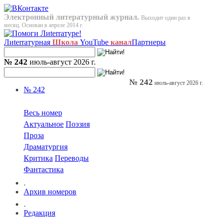
Электронный литературный журнал.
Выходит один раз в
месяц. Основан в апреле 2014 г.
Лиterraтурная
Школа
YouTube
канал
Партнеры
№ 242
июль-август 2026 г.
№ 242
июль-август 2026 г.
№ 242
Весь номер
Актуальное
Поэзия
Проза
Драматургия
Критика
Переводы
Фантастика
.
Архив номеров
.
Редакция