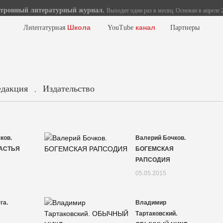
тронный литературный журнал.
Выходит один раз в месяц. Основан в апреле 2
Школа
канал
Лиterraтурная
YouTube
Партнеры
едакция
Издательство
.
ков.
Валерий Бочков.
АСТЬЯ
БОГЕМСКАЯ
РАПСОДИЯ
05.05.2015
га.
Владимир
Тартаковский.