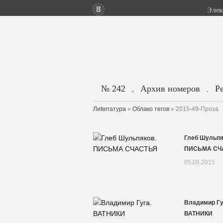
Элек
№ 242
Архив номеров
Р
.
.
Лиterraтура
»
Облако тегов
» 2015-49-Проза
Глеб Шульпя
ПИСЬМА СЧ
05.05.2015
Владимир Гу
ВАТНИКИ