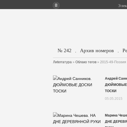
Элек
№ 242
Архив номеров
Р
.
.
Лиterraтура
»
Облако тегов
» 2015-49-Поэзия
Андрей Санн
ДЮЙМОВЫЕ
ТОСКИ
05.05.2015
Марина Чеше
ДНЕ ДЕРЕВ