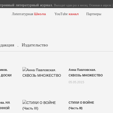
тронный литературный журнал.
Выходит один раз в месяц. Основан в апреле 2
Школа
канал
Лиterraтурная
YouTube
Партнеры
едакция
Издательство
.
иков.
Анна Павловская.
 ДОСКИ
СКВОЗЬ МНОЖЕСТВО
05.05.2015
ва. НА
СТИХИ О ВОЙНЕ
ЯННОЙ
(Часть III)