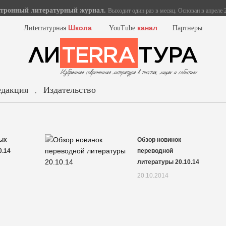
тронный литературный журнал.
Выходит один раз в месяц. Основан в апреле 2
Школа
канал
Лиterraтурная
YouTube
Партнеры
едакция
Издательство
.
ых
Обзор новинок
0.14
переводной
литературы 20.10.14
20.10.2014