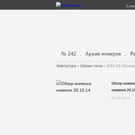
Элек
№ 242
Архив номеров
Р
.
.
Лиterraтура
»
Облако тегов
» 2014-23-Обзоры
Обзор книжн
новинок 20.1
20.10.2014