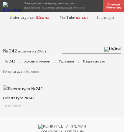
Электронный литературный журнал.
Выходит один раз в месяц. Основан в апреле 2014 г.
Школа
канал
Лиterraтурная
YouTube
Партнеры
№ 242
июль-август 2026 г.
№ 242
Архив номеров
Редакция
Издательство
.
.
.
Лиterraтура
» Важное
Лиterraтура №242
18.07.2026