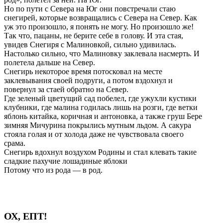
Но по пути с Севера на Юг они повстречали стаю
снегирей, которые возвращались с Севера на Север. Как
уж это произошло, я понять не могу. Но произошло же!
Так что, пацаны, не берите себе в голову. И эта стая,
увидев Снегиря с Малиновкой, сильно удивилась.
Настолько сильно, что Малиновку заклевала насмерть. И
полетела дальше на Север.
Снегирь некоторое время потосковал на месте
заклевывания своей подруги, а потом вздохнул и
повернул за стаей обратно на Север.
Где зеленый цветущий сад побелел, где ужухли кустики
клубники, где малина годилась лишь на розги, где ветки
яблонь китайка, коричная и антоновка, а также груш Бере
зимняя Мичурина покрылись мутным льдом. А сакура
стояла голая и от холода даже не чувствовала своего
срама.
Снегирь вдохнул воздухом Родины и стал клевать такие
сладкие пахучие лошадиные яблоки
Потому что из рода — в род.
ОХ, ЕПТ!