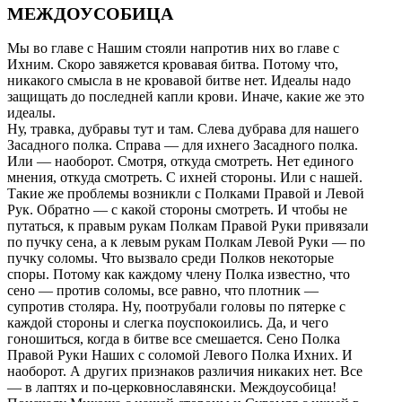
МЕЖДОУСОБИЦА
Мы во главе с Нашим стояли напротив них во главе с
Ихним. Скоро завяжется кровавая битва. Потому что,
никакого смысла в не кровавой битве нет. Идеалы надо
защищать до последней капли крови. Иначе, какие же это
идеалы.
Ну, травка, дубравы тут и там. Слева дубрава для нашего
Засадного полка. Справа — для ихнего Засадного полка.
Или — наоборот. Смотря, откуда смотреть. Нет единого
мнения, откуда смотреть. С ихней стороны. Или с нашей.
Такие же проблемы возникли с Полками Правой и Левой
Рук. Обратно — с какой стороны смотреть. И чтобы не
путаться, к правым рукам Полкам Правой Руки привязали
по пучку сена, а к левым рукам Полкам Левой Руки — по
пучку соломы. Что вызвало среди Полков некоторые
споры. Потому как каждому члену Полка известно, что
сено — против соломы, все равно, что плотник —
супротив столяра. Ну, поотрубали головы по пятерке с
каждой стороны и слегка поуспокоились. Да, и чего
гоношиться, когда в битве все смешается. Сено Полка
Правой Руки Наших с соломой Левого Полка Ихних. И
наоборот. А других признаков различия никаких нет. Все
— в лаптях и по-церковнославянски. Междоусобица!