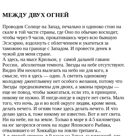
МЕЖДУ ДВУХ ОГНЕЙ
Проводив Солнце на Запад, печально и одиноко стою на
скале в той части страны, где Оно по обычаю восходит,
чтобы через 9 часов, прокатившись через всю бывшую
Эсэсэрию, вздохнуть с облегчением и укатиться за
таможню на границе с Западом. И провести денек в
чужой для меня стране.
А здесь, на мысе Крильон, у самой дальней гавани
России, абсолютная темнота. Звезды на небе отсутствуют.
Видно Им неохота вылезать на небо ни для кого, в
смысле, что я здесь — один. А светить одинокому
молодому джентльмену нет особого желания, потому что
Звезды предназначены для двоих, а законы природы —
еще не повод, чтобы зажигаться, если это, в принципе,
никому не нужно. И нигде-нигде в округе нет света. Мало
того, что ночь, да и во всей округе людям, кроме меня,
делать нечего. И огням тоже здесь делать нечего. И что
делаю здесь я, тоже никому не известно. Вот и нет света.
Ни на небе, ни на земле. Только в море в 4-5 километрах
на юг загорелся огонек на лодке Японского Рыбака,
отвалившего от Хоккайдо на ловлю трепанга...
А в другой стороне, в 9 часах на Запад, за таможней, где-