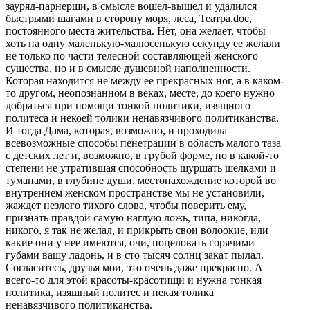
зауряд-парнерши, в смысле вошел-вышел и удалился
быстрыми шагами в сторону моря, леса, Театра.doc,
постоянного места жительства. Нет, она желает, чтобы
хоть на одну маленькую-малюсенькую секунду ее желали
не только по части телесной составляющей женского
существа, но и в смысле душевной наполненности.
Которая находится не между ее прекрасных ног, а в каком-
то другом, неопознанном в веках, месте, до коего нужно
добраться при помощи тонкой политики, изящного
политеса и некоей толики ненавязчивого политиканства.
И тогда Дама, которая, возможно, и проходила
всевозможные способы пенетрации в область малого таза
с детских лет и, возможно, в грубой форме, но в какой-то
степени не утратившая способность шуршать шелками и
туманами, в глубине души, местонахождение которой во
внутреннем женском пространстве мы не установили,
жаждет незлого тихого слова, чтобы поверить ему,
признать правдой самую наглую ложь, типа, никогда,
никого, я так не желал, и прикрыть свои волоокие, или
какие они у нее имеются, очи, поцеловать горячими
губами вашу ладонь, и в сто тысяч солнц закат пылал.
Согласитесь, друзья мои, это очень даже прекрасно. А
всего-то для этой красоты-красотищи и нужна тонкая
политика, изяшный политес и некая толика
ненавязчивого политиканства.