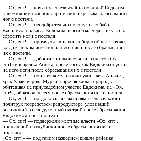
— Ох, епт! — кряхтнул чрезвычайно пожилой Евдоким ,
защемивший позвонок при излишне резком сбрасывании
ног с постели.
— Ох, епт! — неодобрительно ворчнула его баба
Василисовна, когда Евдоким переползал через нее, что бы
сбросить ноги с постели.
— Ох, епт! — промяучил внешне сибирский кот Степан,
когда Евдоким опустил на него ноги после сбрасывания
их с постели.
— Ох, епт! — доброжелательно ответила на его «Ох,
епт!» канарейка Анюта, после того, как Евдоким опустил
на него ноги после сбрасывания их с постели.
— Ох, епт! — по-строевому откликнулись коза Анфиса,
хряк Хряк, корова Мурка и прочая живая природа,
обитавшая на приусадебном участке Евдокима, на «Ох,
епт!», образовавшееся после сбрасывания ног с постели.
— Ох, епт! — поздоровался с жителями села сельский
политрук посредством репродуктора, уловивший
возникший в селе духовный настрой после сбрасывания
Евдокимом ног с постели.
— Ох, епт! — поддержали местные власти «Ох, епт!,
пришедший из глубинки после сбрасывания ног с
постели.
«Ох, епт!» — под таким названием вышла районка,