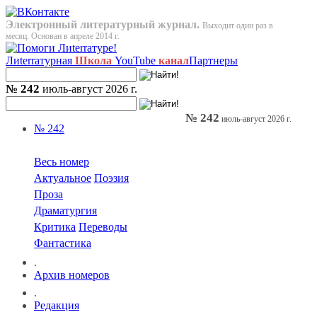
Электронный литературный журнал.
Выходит один раз в
месяц. Основан в апреле 2014 г.
Лиterraтурная
Школа
YouTube
канал
Партнеры
№ 242
июль-август 2026 г.
№ 242
июль-август 2026 г.
№ 242
Весь номер
Актуальное
Поэзия
Проза
Драматургия
Критика
Переводы
Фантастика
.
Архив номеров
.
Редакция