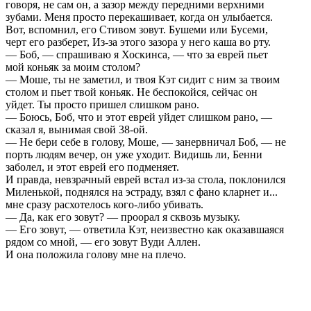
говоря, не сам он, а зазор между передними верхними
зубами. Меня просто перекашивает, когда он улыбается.
Вот, вспомнил, его Стивом зовут. Бушеми или Бусеми,
черт его разберет, Из-за этого зазора у него каша во рту.
— Боб, — спрашиваю я Хоскинса, — что за еврей пьет
мой коньяк за моим столом?
— Моше, ты не заметил, и твоя Кэт сидит с ним за твоим
столом и пьет твой коньяк. Не беспокойся, сейчас он
уйдет. Ты просто пришел слишком рано.
— Боюсь, Боб, что и этот еврей уйдет слишком рано, —
сказал я, вынимая свой 38-ой.
— Не бери себе в голову, Моше, — занервничал Боб, — не
порть людям вечер, он уже уходит. Видишь ли, Бенни
заболел, и этот еврей его подменяет.
И правда, невзрачный еврей встал из-за стола, поклонился
Миленькой, поднялся на эстраду, взял с фано кларнет и...
мне сразу расхотелось кого-либо убивать.
— Да, как его зовут? — проорал я сквозь музыку.
— Его зовут, — ответила Кэт, неизвестно как оказавшаяся
рядом со мной, — его зовут Вуди Аллен.
И она положила голову мне на плечо.