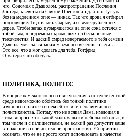
приговорил его к медленному сожжению. Да и было за
что. Содомия с Дъяволом, распространение Послания
Лютера, клеветы на Святой Престол и т.д. и т.п. Тут уж
без на медленном огне — никак. Так что дрова я отбирал
подходящие. Тщательно. Сырые, из свежесрубленных
дерев. Чтобы запах пузырящегося на огне сока остался с
тобой там, в подземных кромешьях на бесконечные
тысячелетия. И адский смрад извергаемого в тебя семени
Дьявола умягчался запахом земного весеннего леса…
Это все, что я мог сделать для тебя, Готфрид.
О матери я позабочусь.
ПОЛИТИКА, ПОЛИТЕС
В вопросах межполового совокупления в интеллигентной
среде невозможно обойтись без тонкой политики,
изяшного политеса и некоей толики ненавязчивого
политиканства. Потому что не всякая Дама, имеющая в
этом вопросе хоть какой мало-мальски небольшой опыт, в
том числе и с излишествами, не всякий раз допустит ваше
вторжение в свое интимное пространство. Ей приятно
осознать, что ее не просто хотят использовать в качестве