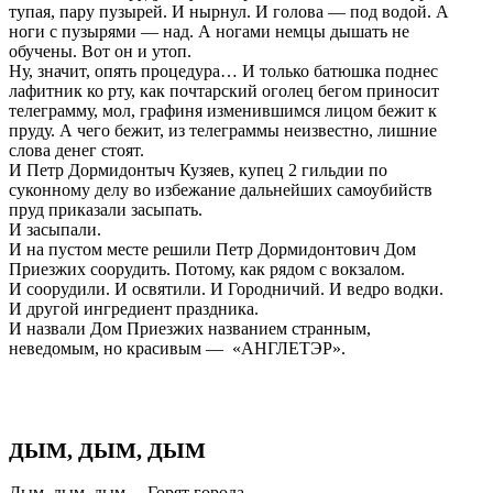
тупая, пару пузырей. И нырнул. И голова — под водой. А
ноги с пузырями — над. А ногами немцы дышать не
обучены. Вот он и утоп.
Ну, значит, опять процедура… И только батюшка поднес
лафитник ко рту, как почтарский оголец бегом приносит
телеграмму, мол, графиня изменившимся лицом бежит к
пруду. А чего бежит, из телеграммы неизвестно, лишние
слова денег стоят.
И Петр Дормидонтыч Кузяев, купец 2 гильдии по
суконному делу во избежание дальнейших самоубийств
пруд приказали засыпать.
И засыпали.
И на пустом месте решили Петр Дормидонтович Дом
Приезжих соорудить. Потому, как рядом с вокзалом.
И соорудили. И освятили. И Городничий. И ведро водки.
И другой ингредиент праздника.
И назвали Дом Приезжих названием странным,
неведомым, но красивым — «АНГЛЕТЭР».
ДЫМ, ДЫМ, ДЫМ
Дым, дым, дым… Горят города…