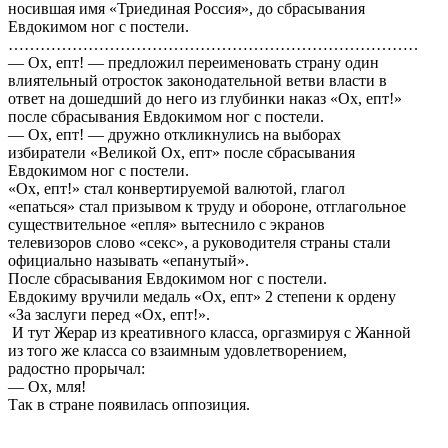
носившая имя «Триединая Россия», до сбрасывания
Евдокимом ног с постели.
………………………………………………………………………
— Ох, епт! — предложил переименовать страну один
влиятельный отросток законодательной ветви власти в
ответ на дошедший до него из глубинки наказ «Ох, епт!»
после сбрасывания Евдокимом ног с постели.
— Ох, епт! — дружно откликнулись на выборах
избиратели «Великой Ох, епт» после сбрасывания
Евдокимом ног с постели.
«Ох, епт!» стал конвертируемой валютой, глагол
«епаться» стал призывом к труду и обороне, отглагольное
существительное «епля» вытеснило с экранов
телевизоров слово «секс», а руководителя страны стали
официально называть «епанутый».
После сбрасывания Евдокимом ног с постели.
Евдокиму вручили медаль «Ох, епт» 2 степени к ордену
«За заслуги перед «Ох, епт!».
И тут Жерар из креативного класса, оргазмируя с Жанной
из того же класса со взаимным удовлетворением,
радостно прорычал:
— Ох, мля!
Так в стране появилась оппозиция.