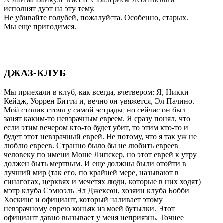
исполнят дуэт на эту тему.
Не убивайте голубей, пожалуйста. Особенно, старых.
Мы еще пригодимся.
ДЖАЗ-КЛУБ
Мы приехали в клуб, как всегда, вчетвером: Я, Никки
Кейдж, Уоррен Битти и, вечно он увяжется, Эл Пачино.
Мой столик стоял у самой эстрады, но сейчас он был
занят каким-то невзрачным евреем. Я сразу понял, что
если этим вечером кто-то будет убит, то этим кто-то и
будет этот невзрачный еврей. Не потому, что я так уж не
люблю евреев. Странно было бы не любить евреев
человеку по имени Моше Липскер, но этот еврей к утру
должен быть мертвым. И еще должны были отойти в
лучший мир (так его, по крайней мере, называют в
синагогах, церквях и мечетях люди, которые в них ходят)
мэтр клуба Сэмюэль Эл Джексон, хозяин клуба Бобби
Хоскинс и официант, который наливает этому
невзрачному еврею коньяк из моей бутылки. Этот
официант давно вызывает у меня неприязнь. Точнее