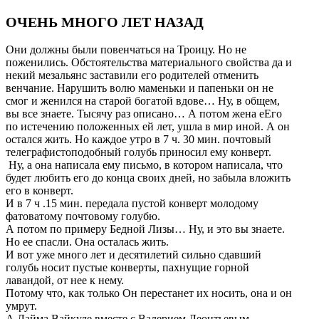
ОЧЕНЬ МНОГО ЛЕТ НАЗАД
Они должны были повенчаться на Троицу. Но не
поженились. Обстоятельства материального свойства да и
некий мезальянс заставили его родителей отменить
венчание. Нарушить волю маменьки и папеньки он не
смог и женился на старой богатой вдове… Ну, в общем,
вы все знаете. Тысячу раз описано… А потом жена еЕго
по истечению положенных ей лет, ушла в мир иной. А он
остался жить. Но каждое утро в 7 ч. 30 мин. почтовый
телеграфистоподобный голубь приносил ему конверт.
Ну, а она написала ему письмо, в котором написала, что
будет любить его до конца своих дней, но забыла вложить
его в конверт.
И в 7 ч .15 мин. передала пустой конверт молодому
фатоватому почтовому голубю.
А потом по примеру Бедной Лизы… Ну, и это вы знаете.
Но ее спасли. Она осталась жить.
И вот уже много лет и десятилетий сильно сдавший
голубь носит пустые конверты, пахнущие горной
лавандой, от нее к нему.
Потому что, как только Он перестанет их носить, она и он
умрут.
А Лайма Вайкуле вместе с Валерием Леонтьевым