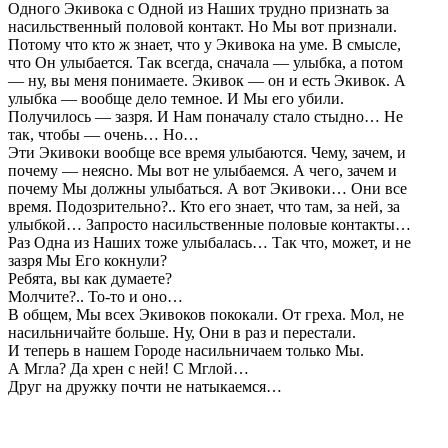
Одного Экивока с Одной из Наших трудно признать за
насильственный половой контакт. Но Мы вот признали.
Потому что кто ж знает, что у Экивока на уме. В смысле,
что Он улыбается. Так всегда, сначала — улыбка, а потом
— ну, вы меня понимаете. Экивок — он и есть Экивок. А
улыбка — вообще дело темное. И Мы его убили.
Получилось — зазря. И Нам поначалу стало стыдно… Не
так, чтобы — очень… Но…
Эти Экивоки вообще все время улыбаются. Чему, зачем, и
почему — неясно. Мы вот не улыбаемся. А чего, зачем и
почему Мы должны улыбаться. А вот Экивоки… Они все
время. Подозрительно?.. Кто его знает, что там, за ней, за
улыбкой… Запросто насильственные половые контакты…
Раз Одна из Наших тоже улыбалась… Так что, может, и не
зазря Мы Его кокнули?
Ребята, вы как думаете?
Молчите?.. То-то и оно…
В общем, Мы всех Экивоков пококали. От греха. Мол, не
насильничайте больше. Ну, Они в раз и перестали.
И теперь в нашем Городе насильничаем только Мы.
А Мгла? Да хрен с ней! С Мглой…
Друг на дружку почти не натыкаемся…