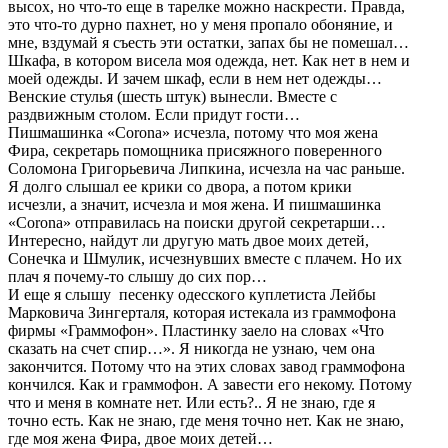
высох, но что-то еще в тарелке можно наскрести. Правда,
это что-то дурно пахнет, но у меня пропало обоняние, и
мне, вздумай я съесть эти остатки, запах бы не помешал…
Шкафа, в котором висела моя одежда, нет. Как нет в нем и
моей одежды. И зачем шкаф, если в нем нет одежды…
Венские стулья (шесть штук) вынесли. Вместе с
раздвижным столом. Если придут гости…
Пишмашинка «Corona» исчезла, потому что моя жена
Фира, секретарь помощника присяжного поверенного
Соломона Григорьевича Липкина, исчезла на час раньше.
Я долго слышал ее крики со двора, а потом крики
исчезли, а значит, исчезла и моя жена. И пишмашинка
«Corona» отправилась на поиски другой секретарши…
Интересно, найдут ли другую мать двое моих детей,
Сонечка и Шмулик, исчезнувших вместе с плачем. Но их
плач я почему-то слышу до сих пор…
И еще я слышу песенку одесского куплетиста Лейбы
Марковича Зингерталя, которая истекала из граммофона
фирмы «Граммофон». Пластинку заело на словах «Что
сказать на счет спир…». Я никогда не узнаю, чем она
закончится. Потому что на этих словах завод граммофона
кончился. Как и граммофон. А завести его некому. Потому
что и меня в комнате нет. Или есть?.. Я не знаю, где я
точно есть. Как не знаю, где меня точно нет. Как не знаю,
где моя жена Фира, двое моих детей…