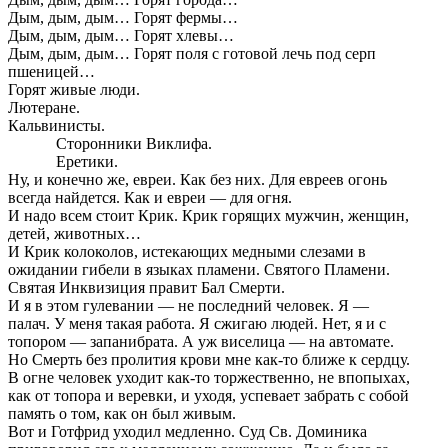
Дым, дым, дым… Горят фермы…
Дым, дым, дым… Горят хлевы…
Дым, дым, дым… Горят поля с готовой лечь под серп
пшеницей…
Горят живые люди.
Лютеране.
Кальвинисты.
Сторонники Виклифа.
Еретики.
Ну, и конечно же, евреи. Как без них. Для евреев огонь
всегда найдется. Как и евреи — для огня.
И надо всем стоит Крик. Крик горящих мужчин, женщин,
детей, животных…
И Крик колоколов, истекающих медными слезами в
ожидании гибели в языках пламени. Святого Пламени.
Святая Инквизиция правит Бал Смерти.
И я в этом гулевании — не последний человек. Я —
палач. У меня такая работа. Я сжигаю людей. Нет, я и с
топором — запанибрата. А уж виселица — на автомате.
Но Смерть без пролития крови мне как-то ближе к сердцу.
В огне человек уходит как-то торжественно, не впопыхах,
как от топора и веревки, и уходя, успевает забрать с собой
память о том, как он был живым.
Вот и Готфрид уходил медленно. Суд Св. Доминика