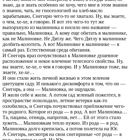
знаю, да и знать особенно не хочу, чего мне в этом знании
о знании, чать, не гносеологией на хлеб-масло
зарабатываю, Снегирю чего-то не хватало. Ну, вы знаете,
о чем, хе-хе, я говорю. И вот это чего-то тут же
выпорхнуло из малинника и носило оно название —
правильно, Малиновка. А кому еще обитать в малиннике,
как не Малиновке. Не Дятлу же. Чего Дятлу в малиннике
долбить-колотить. А вот Малиновке в малиннике — в
самый раз. Естественная среда обитания.
И Снегирь враз почувствовал к Малиновке душевное
расположение и некое влечение телесного свойства. Ну,
вы знаете, хе-хе, о чем я говорю. И у Малиновки тоже, вы
знаете, хе-хе…
И они стали жить личной жизнью в этом зеленом
цветущем саду. И никакого дискомфорта в том, что он —
Снегирь, а она — Малиновка, не ощущали.
И жили себе и жили. А потом сад зеленый пожелтел, в
пространстве похолодало, летние ветерки как-то
озлобились, и Снегирь почувствовал приближение чего-
то родного. Которое из рода — в род. А вот Малиновка…
Та, пацаны, отнюдь, напротив, нет… Ей от этого стало
хужеть… Малиновкам тепло нужно. Из рода — в род.
Малиновка долго крепилась, а потом полетела на Юг.
А Снегирь, несмотря на свои снегириные «от рода — в
род», полетел за ней. На Юг.