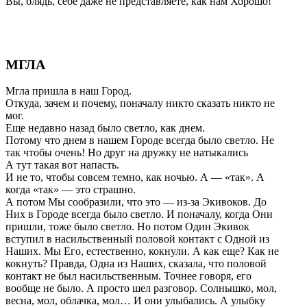
Вы, блядь, себе даже не представляете, как нам Хорошо!
МГЛА
Мгла пришла в наш Город.
Откуда, зачем и почему, поначалу никто сказать никто не
мог.
Еще недавно назад было светло, как днем.
Потому что днем в нашем Городе всегда было светло. Не
так чтобы очень! Но друг на дружку не натыкались
А тут такая вот напасть.
И не то, чтобы совсем темно, как ночью. А — «так». А
когда «так» — это страшно.
А потом Мы сообразили, что это — из-за Экивоков. До
Них в Городе всегда было светло. И поначалу, когда Они
пришли, тоже было светло. Но потом Один Экивок
вступил в насильственный половой контакт с Одной из
Наших. Мы Его, естественно, кокнули. А как еще? Как не
кокнуть? Правда, Одна из Наших, сказала, что половой
контакт не был насильственным. Точнее говоря, его
вообще не было. А просто шел разговор. Солнышко, мол,
весна, мол, облачка, мол… И они улыбались. А улыбку