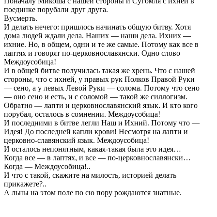
Поначалу Микоша с нашей стороны и Сугомля с ихней в
поединке порубали друг друга.
Вусмерть.
И делать нечего: пришлось начинать общую битву. Хотя
дома людей ждали дела. Наших — наши дела. Ихних —
ихние. Но, в общем, одни и те же самые. Потому как все в
лаптях и говорят по-церковнославянски. Одно слово —
Междоусобица!
И в общей битве получилась такая же хрень. Что с нашей
стороны, что с ихней, у правых рук Полков Правой Руки
— сено, а у левых Левой Руки — солома. Потому что сено
— оно сено и есть, и с соломой — такой же силлогизм.
Обратно — лапти и церковнославянский язык. И кто кого
порубал, осталось в сомнении. Междоусобица!
И последними в битве легли Наш и Ихний. Потому что —
Идея! До последней капли крови! Несмотря на лапти и
церковно-славянский язык. Междоусобица!
И осталось непонятным, какая-такая была это идея…
Когда все — в лаптях, и все — по-церковнославянски…
Когда — Междоусобица!..
И что с такой, скажите на милость, историей делать
прикажете?..
А льны на этом поле по сю пору рождаются знатные.