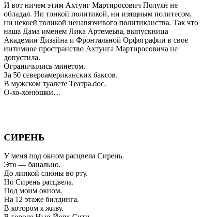
И вот ничем этим Ахтунг Мартиросович Полуян не
обладал. Ни тонкой политикой, ни изящным политесом,
ни некоей толикой ненавязчивого политиканства. Так что
наша Дама именем Лика Артемеьва, выпускница
Академии Дизайна и Фронтальной Орфографии в свое
интимное пространство Ахтунга Мартиросовича не
допустила.
Ограничились минетом.
За 50 североамериканских баксов.
В мужском туалете Театра.doc.
О-хо-хонюшки…
СИРЕНЬ
У меня под окном расцвела Сирень.
Это — банально.
До липкой слюны во рту.
Но Сирень расцвела.
Под моим окном.
На 12 этаже билдинга.
В котором я живу.
В городе Нью-Йорк Сити.