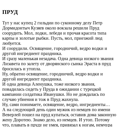
ПРУД
Тут у нас купец 2 гильдии по суконному делу Петр
Дормидонтыч Кузяев около вокзала решили Пруд
соорудить. Мол, лодки, лебеди и прочая красота типа
карпы и золотые рыбки. Пусть, мол, приезжий люд
любуется.
И соорудили. Освящение, городничий, ведро водки и
другой ингредиент праздника.
И сразу маленькая незадача. Одна девица низкого звания
Лизавета по залету от дворянского сынка Эраста в пруд
бросилась и утопла.
Ну, обратно освящение, городничий, ведро водки и
другой ингредиент праздника.
И одна девица Аленушка, тоже низкого звания,
повадилась сидеть у Пруда в ожидании с турецкой
кампании солдатика Иванушки. Но не дождалась по
случаю убиения и тож в Пруд жахнула.
Ну, сами понимаете, освящение, ведро, ингредиенты…
А на следующий день один мужик из немцев по имени
Веверлей пошел на пруд купаться, оставив дома законную
жену Доротею. Знамо дело, из немцев. И утоп. Потому
что, плавать в пруду не умея, привязал к ногам, немчура