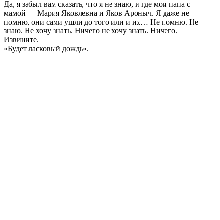
Да, я забыл вам сказать, что я не знаю, и где мои папа с
мамой — Мария Яковлевна и Яков Ароныч. Я даже не
помню, они сами ушли до того или и их… Не помню. Не
знаю. Не хочу знать. Ничего не хочу знать. Ничего.
Извините.
«Будет ласковый дождь».
_________________________________________
Об авторе:
МИХАИЛ ЛИПСКЕРОВ
Родился и живет в Москве. Окончил Институт цветных
металлов и золота по специальности инженер-геолог.
Автор книг «Белая горячка (Delirium Tremens)», «Черный
квадрат», «Весь этот рок-н-ролл» и др. Сценарист
мультипликационных работ «О море, море», «Новый
Алладин», «Уважаемый Леший», «Последние
волшебники» и др.