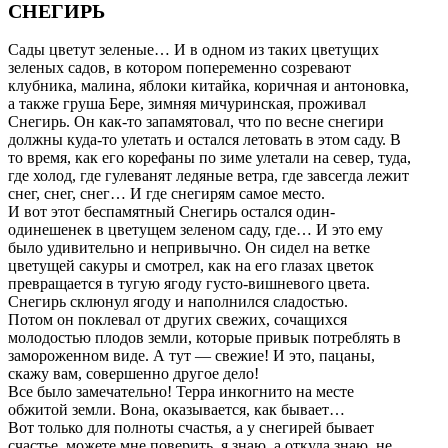
СНЕГИРЬ
Сады цветут зеленые… И в одном из таких цветущих
зеленых садов, в котором попеременно созревают
клубника, малина, яблоки китайка, коричная и антоновка,
а также груша Бере, зимняя мичуринская, проживал
Снегирь. Он как-то запамятовал, что по весне снегири
должны куда-то улетать и остался летовать в этом саду. В
то время, как его корефаны по зиме улетали на север, туда,
где холод, где гулеванят ледяные ветра, где завсегда лежит
снег, снег, снег… И где снегирям самое место.
И вот этот беспамятный Снегирь остался один-
одинешенек в цветущем зеленом саду, где… И это ему
было удивительно и непривычно. Он сидел на ветке
цветущей сакуры и смотрел, как на его глазах цветок
превращается в тугую ягоду густо-вишневого цвета.
Снегирь склюнул ягоду и наполнился сладостью.
Потом он поклевал от других свежих, сочащихся
молодостью плодов земли, которые привык потреблять в
замороженном виде. А тут — свежие! И это, пацаны,
скажу вам, совершенно другое дело!
Все было замечательно! Терра инкогнито на месте
обжитой земли. Вона, оказывается, как бывает…
Вот только для полноты счастья, а у снегирей бывает
счастье, можете мне поверить, я знаю, а откуда знаю, не