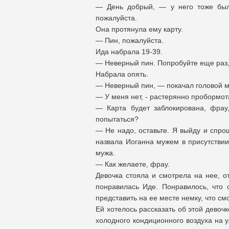
— День добрый, — у него тоже был 
пожалуйста.
Она протянула ему карту.
— Пин, пожалуйста.
Ида набрала 19-39.
— Неверный пин. Попробуйте еще раз,
Набрала опять.
— Неверный пин, — покачал головой 
— У меня нет, - растерянно пробормо
— Карта будет заблокирована, фрау
попытаться?
— Не надо, оставьте. Я выйду и спро
назвала Иоганна мужем в присутствии 
мужа.
— Как желаете, фрау.
Девочка стояла и смотрела на нее, о
понравилась Иде. Понравилось, что
представить на ее месте немку, что смо
Ей хотелось рассказать об этой девоч
холодного кондиционного воздуха на 