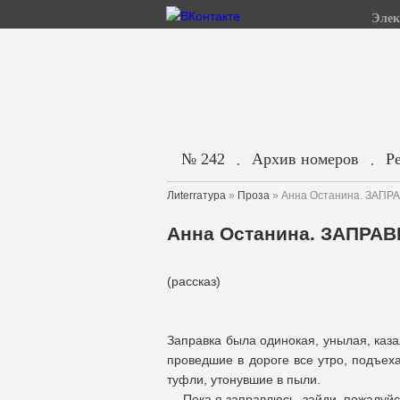
Элек
№ 242
Архив номеров
Р
.
.
Лиterraтура
»
Проза
» Анна Останина. ЗАПР
Анна Останина. ЗАПРАВ
(рассказ)
Заправка была одинокая, унылая, каз
проведшие в дороге все утро, подъех
туфли, утонувшие в пыли.
— Пока я заправлюсь, зайди, пожалуйст