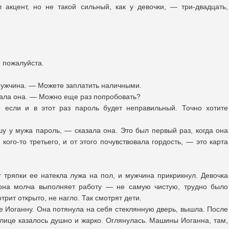
акцент, но не такой сильный, как у девочки, — три-двадцать,
 пожалуйста.
мужчина. — Можете заплатить наличными.
тала она. — Можно еще раз попробовать?
, если и в этот раз пароль будет неправильный. Точно хотите
шу у мужа пароль, — сказала она. Это был первый раз, когда она
кого-то третьего, и от этого почувствовала гордость, — это карта
т тряпки ее натекла лужа на пол, и мужчина прикрикнул. Девочка
 она молча выполняет работу — не самую чистую, трудно было
трит открыто, не нагло. Так смотрят дети.
ке Иоганну. Она потянула на себя стеклянную дверь, вышла. После
улице казалось душно и жарко. Оглянулась. Машины Иоганна, там,