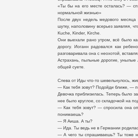
«Ты бы на его месте осталась? — сп
нормальной жизнью»
После двух недель медового месяца 
шутку, наполовину всерьез заявляя, ч
Kuche, Kinder, Kirche.
Они выехали рано утром, всё было ка
дорогу. Иоганн радовался как ребен
разговаривала она с неохотой, вставл
Астрахань, пыльные дорогие, унылые 
общей суете.
Слева от Иды что-то шевельнулось, жи
— Как тебя зовут? Подойди ближе, — п
Девочка приблизилась. Теперь было за
нее было круглое, со складочкой на по
— Как тебя зовут? — спросила она оп
понимаешь?
— Я Аиша. А ты?
— Ида. Ты ведь не в Германии родилас
— А чего ты спрашиваешь? Ты тоже н