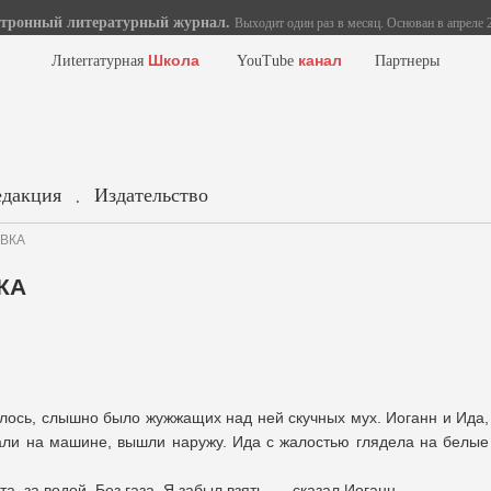
тронный литературный журнал.
Выходит один раз в месяц. Основан в апреле 2
Школа
канал
Лиterraтурная
YouTube
Партнеры
едакция
Издательство
.
АВКА
КА
алось, слышно было жужжащих над ней скучных мух. Иоганн и Ида,
али на машине, вышли наружу. Ида с жалостью глядела на белые
а, за водой. Без газа. Я забыл взять, — сказал Иоганн.