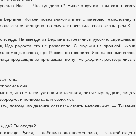
росила Ида. — Что тут делать? Нищета кругом, там хоть поживу
в Берлине, Иоганн повез знакомить ее с матерью, наполовину в
то она святая женщина, потому как посвятила свою жизнь трем К —
к всегда. На выезде из Берлина встретились русские, спрашивали
ок, Ида радости его не разделяла. С людьми из прошлой жизни
яла немецкие слова, про Россию не говорила. Иногда вспоминалась
лица продавщиц за прилавком, но тут же уходили, растворялись в
вая тень.
опросила она.
метно, что не такая уж она и маленькая, лет четырнадцати, лицо у
дбородке, и полновата для своих лет.
ять, потому что девочка осталась стоять неподвижно. — Ты меня
ь, да? Ты откуда?
е отсюда. Русия, — добавила она насмешливо, — я такой акцент