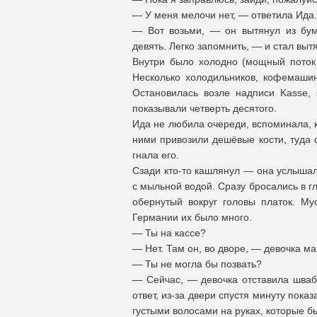
— У меня мелочи нет, — ответила Ида.
— Вот возьми, — он вытянул из бум
девять. Легко запомнить, — и стал вытя
Внутри было холодно (мощный поток 
Несколько холодильников, кофемашина
Остановилась возле надписи Kasse,
показывали четверть десятого.
Ида не любила очереди, вспоминала, к
ними привозили дешёвые кости, туда 
гнала его.
Сзади кто-то кашлянул — она услышал
с мыльной водой. Сразу бросались в г
обернутый вокруг головы платок. Му
Германии их было много.
— Ты на кассе?
— Нет. Там он, во дворе, — девочка ма
— Ты не могла бы позвать?
— Сейчас, — девочка отставила швабр
ответ, из-за двери спустя минуту пок
густыми волосами на руках, которые б