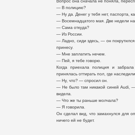
Вопрос она сначала не поняла, перес
— В полицию?
— Ну да. Денег у тебя нет, паспорта, 
— Восемнадцатого мая. Две недели на
— Сама откуда?
— Из России.
— Ладно, сиди здесь, — он покрутился
принесу.
— Мне заплатить нечем.
— Пей, я тебе говорю.
Когда приехала полиция и забрала
принялась оттирать пол, где наследили
— Ну, что? — спросил он.
— Не было там никакой синей Audi, 
видела.
— Что же ты раньше молчала?
— Я говорила.
Он сделал вид, что замахнулся для оп
ничего ей не будет.