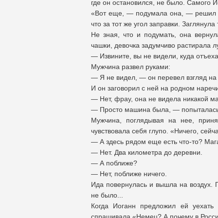
где он остановился, не было. Самого И
«Вот еще, — подумала она, — решил с
что за тот же угол заправки. Заглянул
Не зная, что и подумать, она верну
чашки, девочка задумчиво растирала л
— Извините, вы не видели, куда отъе
Мужчина развел руками:
— Я не видел, — он перевел взгляд на
И он заговорил с ней на родном нареч
— Нет, фрау, она не видела никакой м
— Просто машина была, — попыталась о
Мужчина, поглядывая на нее, приня
чувствовала себя глупо. «Ничего, сей
— А здесь рядом еще есть что-то? Ма
— Нет. Два километра до деревни.
— А поближе?
— Нет, поближе ничего.
Ида повернулась и вышла на воздух. 
не было...
Когда Иоганн предложил ей уехать
спрашивала «Немец? А почему в Росси