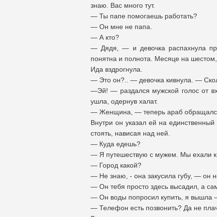
знаю. Вас много тут.
— Ты папе помогаешь работать?
— Он мне не папа.
— А кто?
— Дядя, — и девочка распахнула про
понятна и полнота. Месяце на шестом,
Ида вздрогнула.
— Это он?.. — девочка кивнула. — Ско
—Эй! — раздался мужской голос от вх
ушла, одернув халат.
— Женщина, — теперь араб обращался
Внутри он указал ей на единственный 
стоять, нависая над ней.
— Куда едешь?
— Я путешествую с мужем. Мы ехали к 
— Город какой?
— Не знаю, - она закусила губу, — он н
— Он тебя просто здесь высадил, а са
— Он воды попросил купить, я вышла —
— Телефон есть позвонить? Да не плач