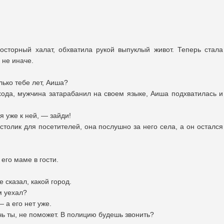
сторный халат, обхватила рукой выпуклый живот. Теперь стала
 не иначе.
лько тебе лет, Аиша?
ода, мужчина затарабанил на своем языке, Аиша подхватилась и
 уже к ней, — зайди!
столик для посетителей, она послушно за него села, а он остался
его маме в гости.
е сказал, какой город.
м уехал?
 а его нет уже.
ь ты, не поможет. В полицию будешь звонить?