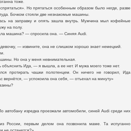
оганна тоже.
прятаться». Но прятаться особенным образом было негде, разве
а туда. Бочком стояли две незнакомые машины.
лась на заправку и опять зашла внутрь. Мужчина мыл кофейные
ужу на полу.
хала машина? — спросила она. — Синяя Audi.
 девочку, — извините, она не слишком хорошо знает немецкий.
ии.
ашины. Но она у меня невнимательная.
бъяснить Ида, — я вышла, а ее нет. И мужа моего тоже нет.
лся протирать чашки полотенцем. Он ничего не говорил, Ида
час вернётся, — успокоила она себя, — отъехал на минуту»
газины?
По автобану изредка проезжали автомобили, синей Audi среди них
 из России, первым делом она позвонила маме. Та испуганно
и не останется?»