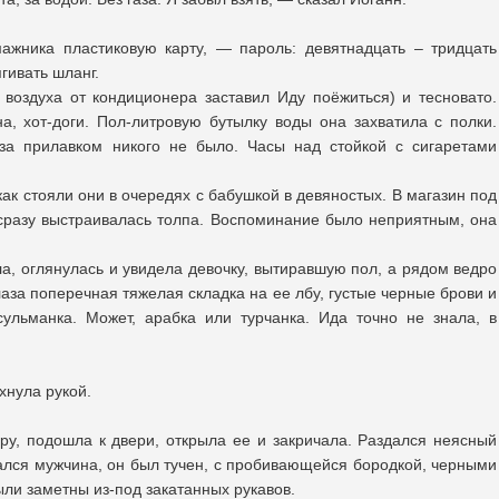
ажника пластиковую карту, — пароль: девятнадцать – тридцать
гивать шланг.
воздуха от кондиционера заставил Иду поёжиться) и тесновато.
, хот-доги. Пол-литровую бутылку воды она захватила с полки.
 за прилавком никого не было. Часы над стойкой с сигаретами
ак стояли они в очередях с бабушкой в девяностых. В магазин под
сразу выстраивалась толпа. Воспоминание было неприятным, она
а, оглянулась и увидела девочку, вытиравшую пол, а рядом ведро
лаза поперечная тяжелая складка на ее лбу, густые черные брови и
сульманка. Может, арабка или турчанка. Ида точно не знала, в
хнула рукой.
у, подошла к двери, открыла ее и закричала. Раздался неясный
азался мужчина, он был тучен, с пробивающейся бородкой, черными
ыли заметны из-под закатанных рукавов.