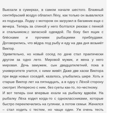
Выехали в сумерках, в самом начале шестого. Влажный
сентябрьский воздух облапил Лёху, как только он вывалился
из подъезда. Лодку с мотором он загрузил в багажник еще с
вечера. Теперь за спиной у него болтался рюкзак с пенкой
и спальником,c запасной одеждой. По боку бил ящик с
блёснами и прочими рыбацкими приблудами.
Договорились, что вёдра под рыбу и еду на два дня возьмёт
Виктор.
Удивительно, но новый сосед по даче стал практически
другом за одно лето. Мировой мужик, и жена у него
мировая. Дочь замужем, сын двадцатилетний, пока в
университете учится, с ними живёт. Даже две хаски Виктора
при виде новых соседей, казалось, улыбались шире. Хоть и
старше Виктор лет на пятнадцать, а в одну с Лёхой сторону
смотрит. Интересно с ним, без суеты как-то, по-честному.
И вот теперь они впервые ехали на рыбалку вдвоём. На
рыбалку Лёха ездил когда-то с одноклассниками, которые
быстро переключились на гулянки, а потом семьи. Женился
– стал ходить с тестем, но чаще один. Уж очень тесть