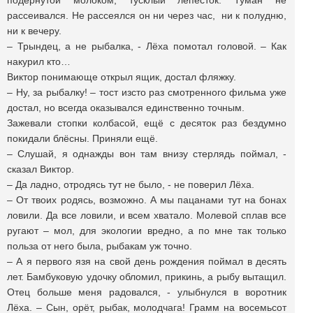
подёрнутой молоком, тусклый лепесток. Туман не
рассеивался. Не рассеялся он ни через час, ни к полудню,
ни к вечеру.
– Трындец, а не рыбалка, - Лёха помотал головой. – Как
накурил кто…
Виктор понимающе открыл ящик, достал фляжку.
– Ну, за рыбалку! – тост изсто раз смотренного фильма уже
достал, но всегда оказывался единственно точным.
Зажевали стопки колбасой, ещё с десяток раз бездумно
покидали блёсны. Приняли ещё.
– Слушай, я однажды вон там внизу стерлядь поймал, -
сказал Виктор.
– Да ладно, отродясь тут не было, - не поверил Лёха.
– От твоих родясь, возможно. А мы пацанами тут на бонах
ловили. Да все ловили, и всем хватало. Молевой сплав все
ругают – мол, для экологии вредно, а по мне так только
польза от него была, рыбакам уж точно.
– А я первого язя на свой день рождения поймал в десять
лет. Бамбуковую удочку обломил, прикинь, а рыбу вытащил.
Отец больше меня радовался, - улыбнулся в воротник
Лёха. – Сын, орёт, рыбак, молодчага! Грамм на восемьсот