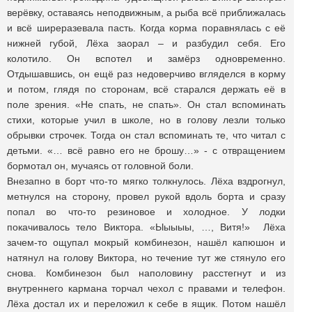
верёвку, оставаясь неподвижным, а рыба всё приближалась
и всё ширеразевала пасть. Когда корма поравнялась с её
нижней губой, Лёха заорал – и разбудил себя. Его
колотило. Он вспотел и замёрз одновременно.
Отдышавшись, он ещё раз недоверчиво вгляделся в корму
и потом, глядя по сторонам, всё старался держать её в
поле зрения. «Не спать, не спать». Он стал вспоминать
стихи, которые учил в школе, но в голову лезли только
обрывки строчек. Тогда он стал вспоминать те, что читал с
детьми. «… всё равно его не брошу…» - с отвращением
бормотал он, мучаясь от головной боли.
Внезапно в борт что-то мягко толкнулось. Лёха вздрогнул,
метнулся на сторону, провел рукой вдоль борта и сразу
попал во что-то резиновое и холодное. У лодки
покачивалось тело Виктора. «Ыыыыы, …, Витя!» Лёха
зачем-то ощупал мокрый комбинезон, нашёл капюшон и
натянул на голову Виктора, но течение тут же стянуло его
снова. Комбинезон был наполовину расстегнут и из
внутреннего кармана торчал чехол с правами и телефон.
Лёха достал их и переложил к себе в ящик. Потом нашёл