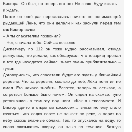
Виктора. Он был, но теперь его нет. Не знаю. Буду искать…
и ждать.
Потом он ещё раз пересказывал ничего не понимающей
рыдающей Лене, что они делали и как заснули перед тем
как Виктор исчез.
– А ты спасателям позвонил?
– Нет, сначала тебе. Сейчас позвоню.
Диспетчеру по 112 он тоже нудно рассказывал, откуда
двинулись, что делали, как обнаружил, что товарищ пропал
и что где находится сейчас, знает очень приблизительно –
туман.
Договорились, что спасатели будут его ждать у ближайшей
деревни. Что за деревня, сколько до неё, Лёха понятия не
имел. Его начало знобить. Вспотев, теперь он остывал, а
согреться больше было нечем. Он сидел на скамье, тупо
уставившись в темноту под ноги. «Как в невесомости. И
Виктор где-то в открытом космосе»… внезапно ему стало
казаться, что лодка вовсе не плывет по реке, а парит по
небу сквозь влажные облака. Так, то опускаясь на воду, то
снова оказываясь вверху, он плыл по течению. Ватную