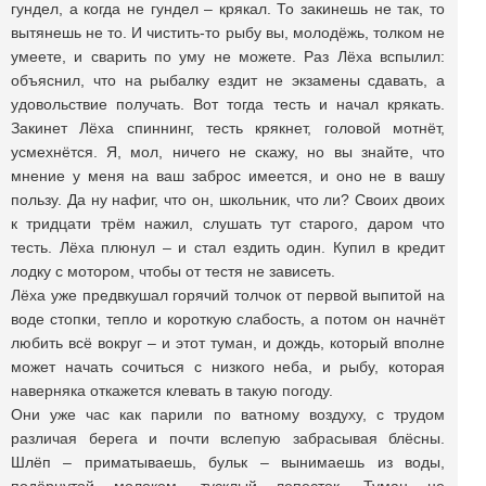
гундел, а когда не гундел – крякал. То закинешь не так, то
вытянешь не то. И чистить-то рыбу вы, молодёжь, толком не
умеете, и сварить по уму не можете. Раз Лёха вспылил:
объяснил, что на рыбалку ездит не экзамены сдавать, а
удовольствие получать. Вот тогда тесть и начал крякать.
Закинет Лёха спиннинг, тесть крякнет, головой мотнёт,
усмехнётся. Я, мол, ничего не скажу, но вы знайте, что
мнение у меня на ваш заброс имеется, и оно не в вашу
пользу. Да ну нафиг, что он, школьник, что ли? Своих двоих
к тридцати трём нажил, слушать тут старого, даром что
тесть. Лёха плюнул – и стал ездить один. Купил в кредит
лодку с мотором, чтобы от тестя не зависеть.
Лёха уже предвкушал горячий толчок от первой выпитой на
воде стопки, тепло и короткую слабость, а потом он начнёт
любить всё вокруг – и этот туман, и дождь, который вполне
может начать сочиться с низкого неба, и рыбу, которая
наверняка откажется клевать в такую погоду.
Они уже час как парили по ватному воздуху, с трудом
различая берега и почти вслепую забрасывая блёсны.
Шлёп – приматываешь, бульк – вынимаешь из воды,