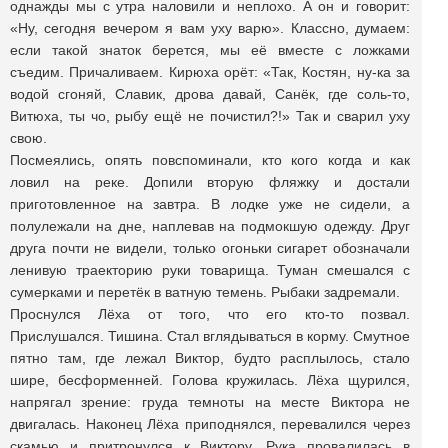
однажды мы с утра наловили и неплохо. А он и говорит:
«Ну, сегодня вечером я вам уху варю». Классно, думаем:
если такой знаток берется, мы её вместе с ложками
съедим. Причаливаем. Кирюха орёт: «Так, Костян, ну-ка за
водой сгоняй, Славик, дрова давай, Санёк, где соль-то,
Витюха, ты чо, рыбу ещё не почистил?!» Так и сварил уху
свою.
Посмеялись, опять повспоминали, кто кого когда и как
ловил на реке. Допили вторую фляжку и достали
приготовленное на завтра. В лодке уже не сидели, а
полулежали на дне, наплевав на подмокшую одежду. Друг
друга почти не видели, только огоньки сигарет обозначали
ленивую траекторию руки товарища. Туман смешался с
сумерками и перетёк в ватную темень. Рыбаки задремали.
Проснулся Лёха от того, что его кто-то позвал.
Прислушался. Тишина. Стал вглядываться в корму. Смутное
пятно там, где лежал Виктор, будто расплылось, стало
шире, бесформенней. Голова кружилась. Лёха щурился,
напрягал зрение: груда темноты на месте Виктора не
двигалась. Наконец Лёха приподнялся, перевалился через
скамью и притронулся к Виктору. Рука провалилась в