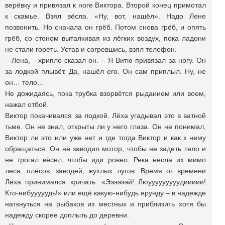
верёвку и привязал к ноге Виктора. Второй конец примотал
к скамье. Взял вёсла. «Ну, вот, нашёл». Надо Лене
позвонить. Но сначала он грёб. Потом снова грёб, и опять
грёб, со стоном выталкивая из лёгких воздух, пока ладони
не стали гореть. Устав и согревшись, взял телефон.
– Лена, - хрипло сказал он. – Я Витю привязал за ногу. Он
за лодкой плывёт. Да, нашёл его. Он сам приплыл. Ну, не
он… тело…
Не дожидаясь, пока трубка взорвётся рыданием или воем,
нажал отбой.
Виктор покачивался за лодкой. Лёха угадывал это в ватной
тьме. Он не знал, открыты ли у него глаза. Он не понимал,
Виктор ли это или уже нет и где тогда Виктор и как к нему
обращаться. Он не заводил мотор, чтобы не задеть тело и
не трогал вёсел, чтобы иди ровно. Река несла их мимо
леса, плёсов, заводей, жухлых лугов. Время от времени
Лёха принимался кричать. «Ээээээй! Люууууууууудиииии!
Кто-нибууууудь!» или ещё какую-нибудь ерунду – в надежде
наткнуться на рыбаков из местных и приблизить хотя бы
надежду скорее доплыть до деревни.