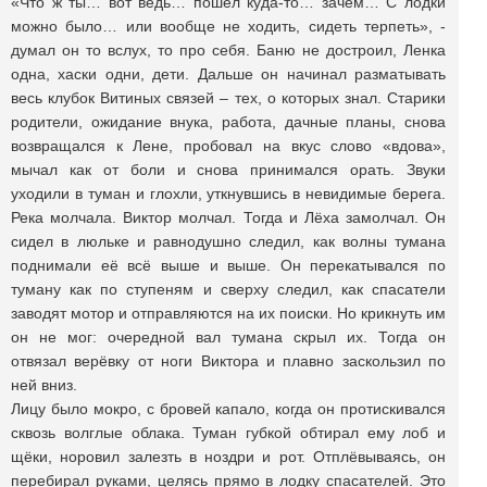
«Что ж ты… вот ведь… пошёл куда-то… зачем… С лодки
можно было… или вообще не ходить, сидеть терпеть», -
думал он то вслух, то про себя. Баню не достроил, Ленка
одна, хаски одни, дети. Дальше он начинал разматывать
весь клубок Витиных связей – тех, о которых знал. Старики
родители, ожидание внука, работа, дачные планы, снова
возвращался к Лене, пробовал на вкус слово «вдова»,
мычал как от боли и снова принимался орать. Звуки
уходили в туман и глохли, уткнувшись в невидимые берега.
Река молчала. Виктор молчал. Тогда и Лёха замолчал. Он
сидел в люльке и равнодушно следил, как волны тумана
поднимали её всё выше и выше. Он перекатывался по
туману как по ступеням и сверху следил, как спасатели
заводят мотор и отправляются на их поиски. Но крикнуть им
он не мог: очередной вал тумана скрыл их. Тогда он
отвязал верёвку от ноги Виктора и плавно заскользил по
ней вниз.
Лицу было мокро, с бровей капало, когда он протискивался
сквозь волглые облака. Туман губкой обтирал ему лоб и
щёки, норовил залезть в ноздри и рот. Отплёвываясь, он
перебирал руками, целясь прямо в лодку спасателей. Это