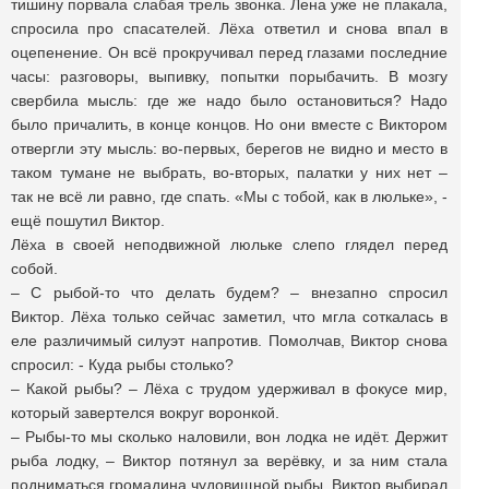
тишину порвала слабая трель звонка. Лена уже не плакала,
спросила про спасателей. Лёха ответил и снова впал в
оцепенение. Он всё прокручивал перед глазами последние
часы: разговоры, выпивку, попытки порыбачить. В мозгу
свербила мысль: где же надо было остановиться? Надо
было причалить, в конце концов. Но они вместе с Виктором
отвергли эту мысль: во-первых, берегов не видно и место в
таком тумане не выбрать, во-вторых, палатки у них нет –
так не всё ли равно, где спать. «Мы с тобой, как в люльке», -
ещё пошутил Виктор.
Лёха в своей неподвижной люльке слепо глядел перед
собой.
– С рыбой-то что делать будем? – внезапно спросил
Виктор. Лёха только сейчас заметил, что мгла соткалась в
еле различимый силуэт напротив. Помолчав, Виктор снова
спросил: - Куда рыбы столько?
– Какой рыбы? – Лёха с трудом удерживал в фокусе мир,
который завертелся вокруг воронкой.
– Рыбы-то мы сколько наловили, вон лодка не идёт. Держит
рыба лодку, – Виктор потянул за верёвку, и за ним стала
подниматься громадина чудовищной рыбы. Виктор выбирал