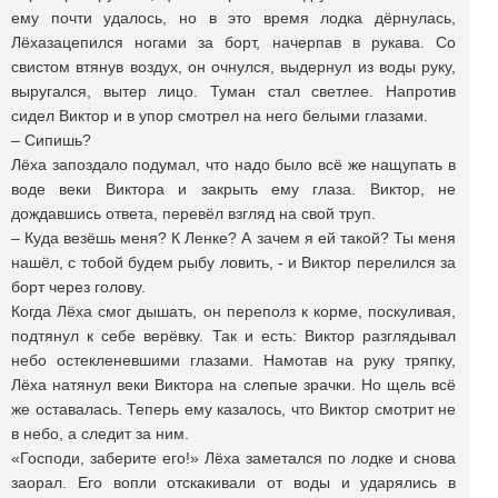
ему почти удалось, но в это время лодка дёрнулась,
Лёхазацепился ногами за борт, начерпав в рукава. Со
свистом втянув воздух, он очнулся, выдернул из воды руку,
выругался, вытер лицо. Туман стал светлее. Напротив
сидел Виктор и в упор смотрел на него белыми глазами.
– Сипишь?
Лёха запоздало подумал, что надо было всё же нащупать в
воде веки Виктора и закрыть ему глаза. Виктор, не
дождавшись ответа, перевёл взгляд на свой труп.
– Куда везёшь меня? К Ленке? А зачем я ей такой? Ты меня
нашёл, с тобой будем рыбу ловить, - и Виктор перелился за
борт через голову.
Когда Лёха смог дышать, он переполз к корме, поскуливая,
подтянул к себе верёвку. Так и есть: Виктор разглядывал
небо остекленевшими глазами. Намотав на руку тряпку,
Лёха натянул веки Виктора на слепые зрачки. Но щель всё
же оставалась. Теперь ему казалось, что Виктор смотрит не
в небо, а следит за ним.
«Господи, заберите его!» Лёха заметался по лодке и снова
заорал. Его вопли отскакивали от воды и ударялись в