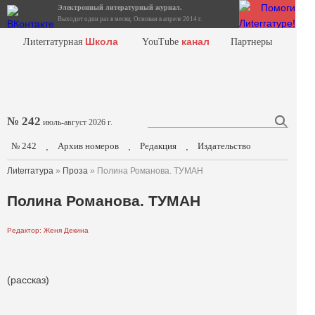
Электронный литературный журнал.
Выходит один раз в месяц. Основан в апреле 2014 г.
Школа
канал
Лиterraтурная
YouTube
Партнеры
№ 242
июль-август 2026 г.
№ 242
Архив номеров
Редакция
Издательство
.
.
.
Лиterraтура
»
Проза
» Полина Романова. ТУМАН
Полина Романова. ТУМАН
Редактор: Женя Декина
(рассказ)