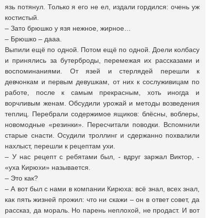
язь потянул. Только я его не ел, издали гордился: очень уж
костистый.
– Зато брюшко у язя нежное, жирное…
– Брюшко – дааа.
Выпили ещё по одной. Потом ещё по одной. Доели колбасу
и принялись за бутерброды, перемежая их рассказами и
воспоминаниями. От язей и стерлядей перешли к
девчонкам и первым девушкам, от них к сослуживицам по
работе, после к самым прекрасным, хоть иногда и
ворчливым женам. Обсудили урожай и методы возведения
теплиц. Перебрали содержимое ящиков: блёсны, воблеры,
новомодные «резинки». Пересчитали поводки. Вспомнили
старые снасти. Осудили троллинг и сдержанно похвалили
нахлыст, перешли к рецептам ухи.
– У нас рецепт с ребятами был, - вдруг заржал Виктор, -
«уха Кирюхи» называется.
– Это как?
– А вот был с нами в компании Кирюха: всё знал, всех знал,
как пять жизней прожил: что ни скажи – он в ответ совет, да
рассказ, да мораль. Но парень неплохой, не продаст. И вот