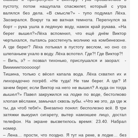
пустоту, потом нащупала спасжилет, который с утра
валялся без дела. «В смысле?» - тупо подумал Лёха.
Заозирался. Вокруг та же ватная темнота. Перегнулся за
борт – рука ушла в ледяную воду, намок край рукава. «На
берег вышел?»Лёха вспомнил, что ещё днём Виктор
чертыхался, пытаясь расстегнуть молнию на комбинезоне.
А где берег? Лёха потыкал в пустоту веслом, но оно со
шлепаньем ухало в воду. Лёха вспотел. Где?! Где Виктор?!
– Вить, э? – позвал тихонько, прислушался и заорал: -
Виииииктоооооор!
Тишина, только с вёсел капала вода. Лёха схватил их и
лихорадочно погрёб. «Не туда! Не там берег. А где? И
зачем берег, если Виктор на него не вышел? А куда он тогда
вышел
?» Павел закружился на лодке по воде, бестолково
хлопая вёслами, замычал сквозь зубы. «Что же это, да где ж
ты, да чтоб тебя!». Внезапно понял: бесполезно всё. В три
затяжки выкурил сигарету, вытер намокшее лицо, достал
телефон. На экране высветилось время: 23.40. Набрал
номер.
– Лена… прости, что поздно. Я тут на реке, в лодке… без