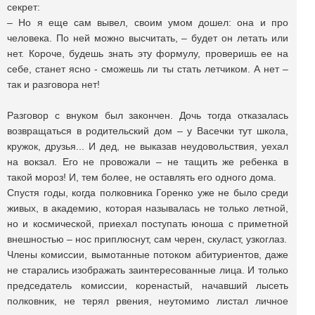
секрет:
– Но я еще сам вывел, своим умом дошел: она и про
человека. По ней можно высчитать, – будет он летать или
нет. Короче, будешь знать эту формулу, проверишь ее на
себе, станет ясно - сможешь ли ты стать летчиком. А нет –
так и разговора нет!
Разговор с внуком был закончен. Дочь тогда отказалась
возвращаться в родительский дом – у Васечки тут школа,
кружок, друзья... И дед, не выказав неудовольствия, уехал
на вокзал. Его не провожали – не тащить же ребенка в
такой мороз! И, тем более, не оставлять его одного дома.
Спустя годы, когда полковника Горенко уже не было среди
живых, в академию, которая называлась не только летной,
но и космической, приехал поступать юноша с приметной
внешностью – нос приплюснут, сам черен, скуласт, узкоглаз.
Члены комиссии, вымотанные потоком абитуриентов, даже
не старались изображать заинтересованные лица. И только
председатель комиссии, коренастый, начавший лысеть
полковник, не терял рвения, неутомимо листал личное