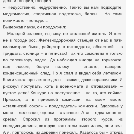
дело и говорил, говорил:
– Недурственно, недурственно. Так-то вы нам подходите:
медкомиссия, спортивная подготовка, баллы… Но сами
понимаете – конкурс…
Выдержав паузу, он продолжил:
– Молодой человек, вы,вижу, не столичный житель. Я тоже
не в городе рос. Железнодорожная станция от нас в пяти
километрах была, райцентр в пятнадцати, областной – в
тридцать, столица – в пятистах! Так что самолеты я только
по телевизору видел. Да наблюдал иногда на горизонте,
над лесом, белую полосу – знаете, наверно,
конденсационный след. Но я спал и видел себя летчиком.
Книги читал про летное дело – всякие, даже справочники. И
рискнул поступать, хоть в военкомате и отговаривали –
пустое дело! Конкурс на поступление – не то, что сейчас!
Приехал, а в приемной комиссии, на моем месте,
«сталинский сокол» – председатель комиссии. Здоровье у
меня – железное, оценки – отличные. А он - едва меня не
срезал. Спросил из программы второго курса, из
спецдисциплины, которую, как потом выяснилось, он и вел.
А я, повторюсь, из деревни приехал…Казалось бы – откуда