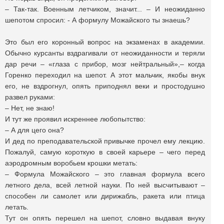
– Так-так. Военным летчиком, значит... – И неожиданно
шепотом спросил: - А формулу Можайского ты знаешь?
Это был его коронный вопрос на экзаменах в академии.
Обычно курсанты вздрагивали от неожиданности и теряли
дар речи – «глаза с прибор, мозг нейтральный»,– когда
Горенко переходил на шепот. А этот мальчик, якобы внук
его, не вздрогнул, опять приподнял веки и простодушно
развел руками:
– Нет, не знаю!
И тут же проявил искреннее любопытство:
– А для цего она?
И дед по преподавательской привычке прочел ему лекцию.
Пожалуй, самую короткую в своей карьере – чего перед
аэродромным воробьем крошки метать:
– Формула Можайского – это главная формула всего
летного дела, всей летной науки. По ней высчитывают –
способен ли самолет или дирижабль, ракета или птица
летать.
Тут он опять перешел на шепот, словно выдавая внуку