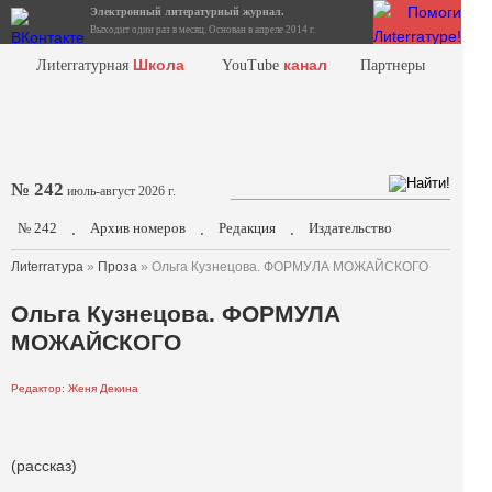
Электронный литературный журнал.
Выходит один раз в месяц. Основан в апреле 2014 г.
Школа
канал
Лиterraтурная
YouTube
Партнеры
№ 242
июль-август 2026 г.
№ 242
Архив номеров
Редакция
Издательство
.
.
.
Лиterraтура
»
Проза
» Ольга Кузнецова. ФОРМУЛА МОЖАЙСКОГО
Ольга Кузнецова. ФОРМУЛА
МОЖАЙСКОГО
Редактор: Женя Декина
(рассказ)