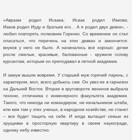
«Авраам родил Исаака; Исаак родил Иакова;
Иаков родил Иуду и братьев его... А я родил двух девок», -
любил повторять полковник Горенко. Со временем он стал
опасаться, что перечень на этих девках и закончится:
внуков у него не было. А начиналось все хорошо: дочки
росли смелые, красивые, балованные - кружили голову
курсантам, которым он преподавал в летной академии.
И замуж вышли вовремя. У старшей муж горячий парень, с
характером, мол, всего добьюсь сам. Он увез ее в гарнизон
на Дальний Восток. Вторая в круговороте женихов выбрала
тихоню, отличника с инженерного факультета академии.
Такого, что никогда ни командиром, ни начальником штаба,
или кем там у этих ученых, в народном хозяйстве, не станет
– все будет тащить на себе. И когда вытащит семью из
хрущевки в просторную квартиру в своем наукограде,
одному небу известно.