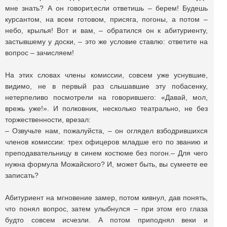
мне знать? А он говорит,если ответишь – берем! Будешь
курсантом, на всем готовом, присяга, погоны, а потом –
небо, крылья! Вот и вам, – обратился он к абитуриенту,
застывшему у доски, – это же условие ставлю: ответите на
вопрос – зачисляем!
На этих словах члены комиссии, совсем уже уснувшие,
видимо, не в первый раз слышавшие эту побасенку,
нетерпеливо посмотрели на говорившего: «Давай, мол,
врежь уже!». И полковник, несколько театрально, не без
торжественности, врезал:
– Озвучьте нам, пожалуйста, – он оглядел взбодрившихся
членов комиссии: трех офицеров младше его по званию и
преподавательницу в синем костюме без погон.– Для чего
нужна формула Можайского? И, может быть, вы сумеете ее
записать?
Абитуриент на мгновение замер, потом кивнул, дав понять,
что понял вопрос, затем улыбнулся – при этом его глаза
будто совсем исчезли. А потом приподнял веки и