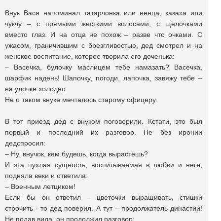
Внук Вася напоминал татарчонка или ненца, казаха или
чукчу – с прямыми жесткими волосами, с щелочками
вместо глаз. И на отца не похож – разве что очками. С
ужасом, граничившим с брезгливостью, дед смотрел и на
женское воспитание, которое творила его доченька:
– Васечка, булочку маслицем тебе намазать? Васечка,
шарфик надень! Шапочку, погоди, лапочка, завяжу тебе –
на улочке холодно.
Не о таком внуке мечталось старому офицеру.
В тот приезд дед с внуком поговорили. Кстати, это был
первый и последний их разговор. Не без иронии
дедспросил:
– Ну, внучок, кем будешь, когда вырастешь?
И эта пухлая сущность, воспитываемая в любви и неге,
подняла веки и ответила:
– Военным летциком!
Если бы он ответил – цветочки выращивать, стишки
строчить - то дед поверил. А тут – продолжатель династии!
Не подав вида, он продолжил разговор: