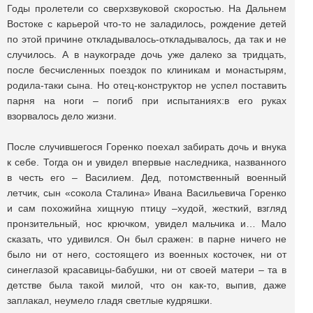
Годы пролетели со сверхзвуковой скоростью. На Дальнем
Востоке с карьерой что-то не заладилось, рождение детей
по этой причине откладывалось-откладывалось, да так и не
случилось. А в наукограде дочь уже далеко за тридцать,
после бесчисленных поездок по клиникам и монастырям,
родила-таки сына. Но отец-конструктор не успел поставить
парня на ноги – погиб при испытаниях:в его руках
взорвалось дело жизни.
После случившегося Горенко поехал забирать дочь и внука
к себе. Тогда он и увидел впервые наследника, названного
в честь его – Василием. Дед, потомственный военный
летчик, сын «сокола Сталина» Ивана Васильевича Горенко
и сам похожийна хищную птицу –худой, жесткий, взгляд
пронзительный, нос крючком, увидел мальчика и… Мало
сказать, что удивился. Он был сражен: в парне ничего не
было ни от него, состоящего из военных косточек, ни от
синеглазой красавицы-бабушки, ни от своей матери – та в
детстве была такой милой, что он как-то, выпив, даже
заплакал, неумело гладя светлые кудряшки.