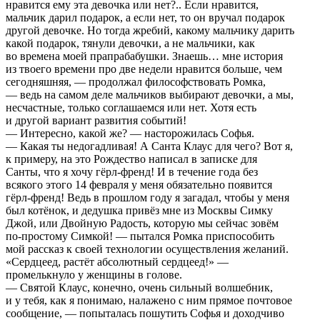
нравится ему эта девочка или нет?.. Если нравится,
мальчик дарил подарок, а если нет, то он вручал подарок
другой девочке. Но тогда жребий, какому мальчику дарить
какой подарок, тянули девочки, а не мальчики, как
во времена моей прапрабабушки. Знаешь… мне история
из твоего времени про две недели нравится больше, чем
сегодняшняя, — продолжал философствовать Ромка,
— ведь на самом деле мальчиков выбирают девочки, а мы,
несчастные, только соглашаемся или нет. Хотя есть
и другой вариант развития событий!
— Интересно, какой же? — насторожилась Софья.
— Какая ты недогадливая! А Санта Клаус для чего? Вот я,
к примеру, на это Рождество написал в записке для
Санты, что я хочу гёрл-френд! И в течение года без
всякого этого 14 февраля у меня обязательно появится
гёрл-френд! Ведь в прошлом году я загадал, чтобы у меня
был котёнок, и дедушка привёз мне из Москвы Симку
Джой, или Двойную Радость, которую мы сейчас зовём
по-простому Симкой! — пытался Ромка приспособить
мой рассказ к своей технологии осуществления желаний.
«Сердцеед, растёт абсолютный сердцеед!» —
промелькнуло у женщины в голове.
— Святой Клаус, конечно, очень сильный волшебник,
и у тебя, как я понимаю, налажено с ним прямое почтовое
сообщение, — попыталась пошутить Софья и доходчиво