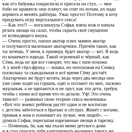
как его бабушка покраснела и присела на стул, — мне
бэби не нравятся: они плачут, не спят по ночам, их надо
кормить и менять дайперы. Ужас просто! Поэтому я хочу
придумать игру виртуального секса!
— Как это?! — воскликнула Софья, взяла нож и начала
резать овощи на салат, чтобы скрыть своё смущение
от всевидящего внука.
— Очень просто, папин аватар плюс мамин аватар
и получаются маленькие аватарчики. Причём такие, как
ты хочешь. У меня, к примеру, будет аватар — кот. Я ведь
из кошачьего народа. Такой огромный и чёрный, как
Сёма, ведь не зря все говорят, что мы с ним похожи.
А у моей гёрл-фрэнд — кошка, но непохожая на Симку,
поскольку та скандальная и всё время Сёму достаёт.
Аватарчики же будут котята, ведь через два месяца они
уже сами ходят на горшок, едят и ползают по мне, ласково
мурлыкая, а не щипаются и не орут, как эти дети, требуя,
чтобы с ними всё время что-то делали. Уф! Это очень
тяжело! — развивал свою теорию секса мальчишка.
«Вот что значит ребёнок растёт один и не воспитан
с детства заботиться о братьях и сёстрах. Живёт с котами,
привык к ним и понимает их лучше, чем людей», —
думала Софья, пересыпая нарезанные овощи в тарелку.
— Помнишь, ба, как мы ехали мимо детского дома
и я стал просить тебя адаптировать мальчика такого же