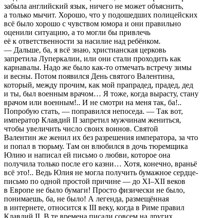
забыла английский язык, ничего не может объяснить,
а только мычит. Хорошо, что у подошедших полицейских
всё было хорошо с чувством юмора и они правильно
оценили ситуацию, а то могли бы привлечь
её к ответственности за насилие над ребёнком.
— Дальше, ба, я всё знаю, христианская церковь
запретила Луперкалии, или они стали проходить как
карнавалы. Надо же было как-то отмечать встречу зимы
и весны. Потом появился День святого Валентина,
который, между прочим, как мой прапрадед, прадед, дед
и ты, был военным врачом… Я тоже, когда вырасту, стану
врачом или военным!.. И не смотри на меня так, ба!..
Попробую стать, — поправился непоседа. — Так вот,
император Клавдий II запретил мужчинам жениться,
чтобы увеличить число своих воинов. Святой
Валентин же женил их без разрешения императора, за что
и попал в тюрьму. Там он влюбился в дочь тюремщика
Юлию и написал ей письмо о любви, которое она
получила только после его казни… Хотя, конечно, враньё
всё это!.. Ведь Юлия не могла получить бумажное сердце-
письмо по одной простой причине — до XI–XII веков
в Европе не было бумаги! Просто физически не было,
понимаешь, ба, не было! А легенда, размещённая
в интернете, относится к III веку, когда в Риме правил
Клавдий II. В те времена писали совсем на других