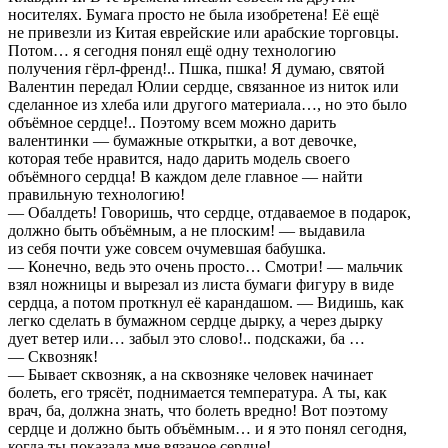
носителях. Бумага просто не была изобретена! Её ещё
не привезли из Китая еврейские или арабские торговцы.
Потом… я сегодня понял ещё одну технологию
получения гёрл-френд!.. Пшка, пшка! Я думаю, святой
Валентин передал Юлии сердце, связанное из ниток или
сделанное из хлеба или другого материала…, но это было
объёмное сердце!.. Поэтому всем можно дарить
валентинки — бумажные открытки, а вот девочке,
которая тебе нравится, надо дарить модель своего
объёмного сердца! В каждом деле главное — найти
правильную технологию!
— Обалдеть! Говоришь, что сердце, отдаваемое в подарок,
должно быть объёмным, а не плоским! — выдавила
из себя почти уже совсем очумевшая бабушка.
— Конечно, ведь это очень просто… Смотри! — мальчик
взял ножницы и вырезал из листа бумаги фигуру в виде
сердца, а потом проткнул её карандашом. — Видишь, как
легко сделать в бумажном сердце дырку, а через дырку
дует ветер или… забыл это слово!.. подскажи, ба …
— Сквозняк!
— Бывает сквозняк, а на сквозняке человек начинает
болеть, его трясёт, поднимается температура. А ты, как
врач, ба, должна знать, что болеть вредно! Вот поэтому
сердце и должно быть объёмным… и я это понял сегодня,
когда ты показала мне вязаное сердце!