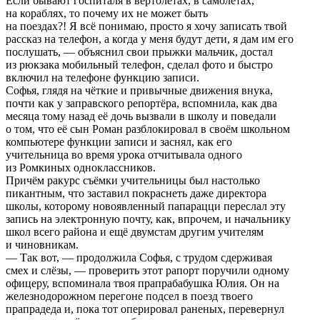
Если бывают госпиталя в вертолётах, в самолётах,
на кораблях, то почему их не может быть
на поездах?! Я всё понимаю, просто я хочу записать твой
рассказ на телефон, а когда у меня будут дети, я дам им его
послушать, — объяснил свои прыжки мальчик, достал
из рюкзака мобильный телефон, сделал фото и быстро
включил на телефоне функцию записи.
Софья, глядя на чёткие и привычные движения внука,
почти как у заправского репортёра, вспомнила, как два
месяца тому назад её дочь вызвали в школу и поведали
о том, что её сын Роман разблокировал в своём школьном
компьютере функции записи и заснял, как его
учительница во время урока отчитывала одного
из Ромкиных одноклассников.
Причём ракурс съёмки учительницы был настолько
пикантным, что заставил покраснеть даже директора
школы, которому новоявленный папарацци переслал эту
запись на электронную почту, как, впрочем, и начальнику
школ всего района и ещё двумстам другим учителям
и чиновникам.
— Так вот, — продолжила Софья, с трудом сдерживая
смех и слёзы, — проверить этот рапорт поручили одному
офицеру, вспоминала твоя прапрабабушка Юлия. Он на
железнодорожном перегоне подсел в поезд твоего
прапрадеда и, пока тот оперировал раненых, перевернул