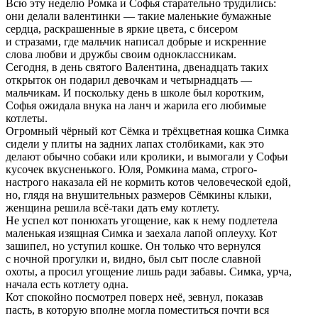
Всю эту неделю Ромка и Софья старательно трудились:
они делали валентинки — такие маленькие бумажные
сердца, раскрашенные в яркие цвета, с бисером
и стразами, где мальчик написал добрые и искренние
слова любви и дружбы своим одноклассникам.
Сегодня, в день святого Валентина, двенадцать таких
открыток он подарил девочкам и четырнадцать —
мальчикам. И поскольку день в школе был коротким,
Софья ожидала внука на ланч и жарила его любимые
котлеты.
Огромный чёрный кот Сёмка и трёхцветная кошка Симка
сидели у плиты на задних лапах столбиками, как это
делают обычно собаки или кролики, и вымогали у Софьи
кусочек вкусненького. Юля, Ромкина мама, строго-
настрого наказала ей не кормить котов человеческой едой,
но, глядя на внушительных размеров Сёмкины клыки,
женщина решила всё-таки дать ему котлету.
Не успел кот понюхать угощение, как к нему подлетела
маленькая изящная Симка и заехала лапой оплеуху. Кот
зашипел, но уступил кошке. Он только что вернулся
с ночной прогулки и, видно, был сыт после славной
охоты, а просил угощение лишь ради забавы. Симка, урча,
начала есть котлету одна.
Кот спокойно посмотрел поверх неё, зевнул, показав
пасть, в которую вполне могла поместиться почти вся