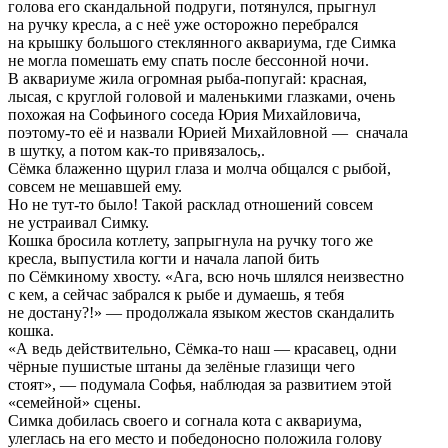
голова его скандальной подруги, потянулся, прыгнул
на ручку кресла, а с неё уже осторожно перебрался
на крышку большого стеклянного аквариума, где Симка
не могла помешать ему спать после бессонной ночи.
В аквариуме жила огромная рыба-попугай: красная,
лысая, с круглой головой и маленькими глазками, очень
похожая на Софьиного соседа Юрия Михайловича,
поэтому-то её и назвали Юрией Михайловной — сначала
в шутку, а потом как-то привязалось,.
Сёмка блаженно щурил глаза и молча общался с рыбой,
совсем не мешавшей ему.
Но не тут-то было! Такой расклад отношений совсем
не устраивал Симку.
Кошка бросила котлету, запрыгнула на ручку того же
кресла, выпустила когти и начала лапой бить
по Сёмкиному хвосту. «Ага, всю ночь шлялся неизвестно
c кем, а сейчас забрался к рыбе и думаешь, я тебя
не достану?!» — продолжала языком жестов скандалить
кошка.
«А ведь действительно, Сёмка-то наш — красавец, одни
чёрные пушистые штаны да зелёные глазищи чего
стоят», — подумала Софья, наблюдая за развитием этой
«семейной» сцены.
Симка добилась своего и согнала кота с аквариума,
улеглась на его место и победоносно положила голову