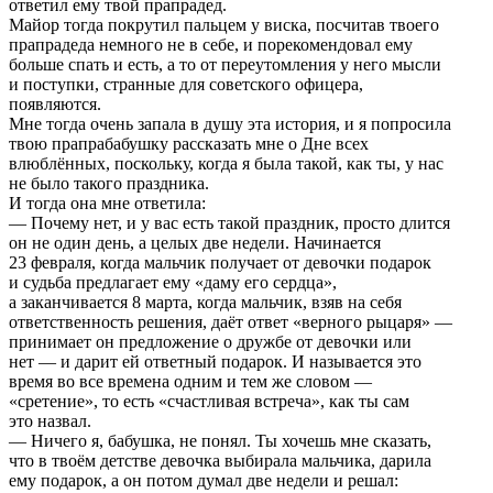
ответил ему твой прапрадед.
Майор тогда покрутил пальцем у виска, посчитав твоего
прапрадеда немного не в себе, и порекомендовал ему
больше спать и есть, а то от переутомления у него мысли
и поступки, странные для советского офицера,
появляются.
Мне тогда очень запала в душу эта история, и я попросила
твою прапрабабушку рассказать мне о Дне всех
влюблённых, поскольку, когда я была такой, как ты, у нас
не было такого праздника.
И тогда она мне ответила:
— Почему нет, и у вас есть такой праздник, просто длится
он не один день, а целых две недели. Начинается
23 февраля, когда мальчик получает от девочки подарок
и судьба предлагает ему «даму его сердца»,
а заканчивается 8 марта, когда мальчик, взяв на себя
ответственность решения, даёт ответ «верного рыцаря» —
принимает он предложение о дружбе от девочки или
нет — и дарит ей ответный подарок. И называется это
время во все времена одним и тем же словом —
«сретение», то есть «счастливая встреча», как ты сам
это назвал.
— Ничего я, бабушка, не понял. Ты хочешь мне сказать,
что в твоём детстве девочка выбирала мальчика, дарила
ему подарок, а он потом думал две недели и решал: