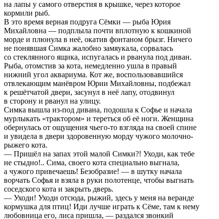
на лапы у самого отверстия в крышке, через которое
кормили рыб.
В это время верная подруга Сёмки — рыба Юрия
Михайловна — подплыла почти вплотную к кошкиной
морде и плюнула в неё, окатив фонтаном брызг. Ничего
не понявшая Симка жалобно замяукала, сорвалась
со стеклянного ящика, испугалась и рванула под диван.
Рыба, отомстив за кота, немедленно ушла в правый
нижний угол аквариума. Кот же, воспользовавшийся
отвлекающим манёвром Юрии Михайловны, подбежал
к решётчатой двери, засунул в неё лапу, отодвинул
в сторону и рванул на улицу.
Симка вышла из-под дивана, подошла к Софье и начала
мурлыкать «трактором» и тереться об её ноги. Женщина
обернулась от ощущения чьего-то взгляда на своей спине
и увидела в двери здоровенную морду чужого молочно-
рыжего кота.
— Пришёл на запах этой малой Симки?! Уходи, как тебе
не стыдно!.. Сима, своего кота специально выгнала,
а чужого привечаешь! Безобразие! — в шутку начала
ворчать Софья и взяла в руки полотенце, чтобы выгнать
соседского кота и закрыть дверь.
— Уходи! Уходи отсюда, рыжий, здесь у меня на веранде
кормушка для птиц! Иди лучше играть к Сёме, там к нему
любовница его, лиса пришла, — раздался звонкий