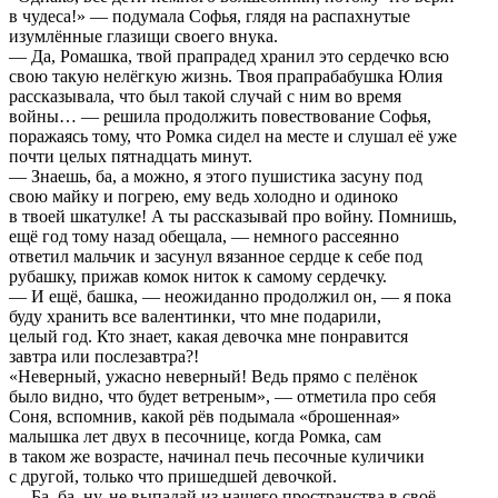
в чудеса!» — подумала Софья, глядя на распахнутые
изумлённые глазищи своего внука.
— Да, Ромашка, твой прапрадед хранил это сердечко всю
свою такую нелёгкую жизнь. Твоя прапрабабушка Юлия
рассказывала, что был такой случай с ним во время
войны… — решила продолжить повествование Софья,
поражаясь тому, что Ромка сидел на месте и слушал её уже
почти целых пятнадцать минут.
— Знаешь, ба, а можно, я этого пушистика засуну под
свою майку и погрею, ему ведь холодно и одиноко
в твоей шкатулке! А ты рассказывай про войну. Помнишь,
ещё год тому назад обещала, — немного рассеянно
ответил мальчик и засунул вязанное сердце к себе под
рубашку, прижав комок ниток к самому сердечку.
— И ещё, башка, — неожиданно продолжил он, — я пока
буду хранить все валентинки, что мне подарили,
целый год. Кто знает, какая девочка мне понравится
завтра или послезавтра?!
«Неверный, ужасно неверный! Ведь прямо с пелёнок
было видно, что будет ветреным», — отметила про себя
Соня, вспомнив, какой рёв подымала «брошенная»
малышка лет двух в песочнице, когда Ромка, сам
в таком же возрасте, начинал печь песочные куличики
с другой, только что пришедшей девочкой.
— Ба, ба, ну, не выпадай из нашего пространства в своё