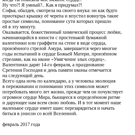
Ну что?! Я умный?.. Как я придумал?!
Софья, обалдев, смотрела на своего внука: он как будто
приоткрыл крышку её черепа и впустил вовнутрь такие
простые символы, понимание сути которых пришло
ей в эту минуту.
Оказывается, божественный химический процесс любви,
начинающийся в юности с простенькой бумажной
валентинки или граффити на стене в виде сердца,
пронзённого стрелой Амура, завершается через многие
годы испытаний в сердце Божьей Матери, пронзённом
стрелами, как на иконе «Умягчение злых сердец».
Валентинки дарят 14-го февраля, а празднование
Сретения Господня и день памяти иконы отмечается
на следующий день.
Всего одна ночь по календарю, а у человека эволюция
в переживании и понимании этих символов может
потребовать много лет жизни, прежде чем он почувствует
огромное сердце Мира, бьющееся в определённом ритме
и дарующее нам всем свою любовь. И в тот момент наше
маленькое сердце имеет шанс перезарядиться и начать
биться в унисон со всей Вселенной.
февраль 2017 года