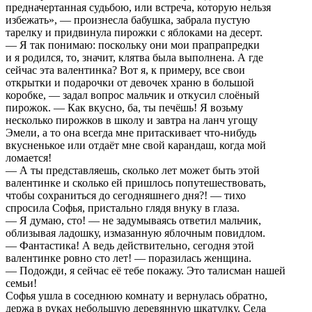
предначертанная судьбою, или встреча, которую нельзя
избежать», — произнесла бабушка, забрала пустую
тарелку и придвинула пирожки с яблоками на десерт.
— Я так понимаю: поскольку они мои прапрапредки
и я родился, то, значит, клятва была выполнена. А где
сейчас эта валентинка? Вот я, к примеру, все свои
открытки и подарочки от девочек храню в большой
коробке, — задал вопрос мальчик и откусил слоёный
пирожок. — Как вкусно, ба, ты печёшь! Я возьму
несколько пирожков в школу и завтра на ланч угощу
Эмели, а то она всегда мне притаскивает что-нибудь
вкусненькое или отдаёт мне свой карандаш, когда мой
ломается!
— А ты представляешь, сколько лет может быть этой
валентинке и сколько ей пришлось попутешествовать,
чтобы сохраниться до сегодняшнего дня?! — тихо
спросила Софья, пристально глядя внуку в глаза.
— Я думаю, сто! — не задумываясь ответил мальчик,
облизывая ладошку, измазанную яблочным повидлом.
— Фантастика! А ведь действительно, сегодня этой
валентинке ровно сто лет! — поразилась женщина.
— Подожди, я сейчас её тебе покажу. Это талисман нашей
семьи!
Софья ушла в соседнюю комнату и вернулась обратно,
держа в руках небольшую деревянную шкатулку. Села