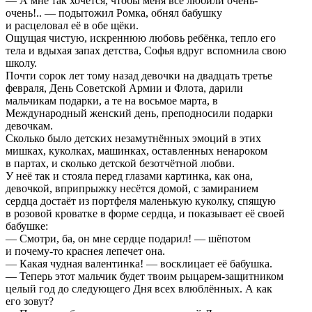
— А мне так хочется, чтобы меня все любили очень-
очень!.. — подытожил Ромка, обнял бабушку
и расцеловал её в обе щёки.
Ощущая чистую, искреннюю любовь ребёнка, тепло его
тела и вдыхая запах детства, Софья вдруг вспомнила свою
школу.
Почти сорок лет тому назад девочки на двадцать третье
февраля, День Советской Армии и Флота, дарили
мальчикам подарки, а те на восьмое марта, в
Международный женский день, преподносили подарки
девочкам.
Сколько было детских незамутнённых эмоций в этих
мишках, куколках, машинках, оставленных ненароком
в партах, и сколько детской безотчётной любви.
У неё так и стояла перед глазами картинка, как она,
девочкой, вприпрыжку несётся домой, с замиранием
сердца достаёт из портфеля маленькую куколку, спящую
в розовой кроватке в форме сердца, и показывает её своей
бабушке:
— Смотри, ба, он мне сердце подарил! — шёпотом
и почему-то краснея лепечет она.
— Какая чудная валентинка! — восклицает её бабушка.
— Теперь этот мальчик будет твоим рыцарем-защитником
целый год до следующего Дня всех влюблённых. А как
его зовут?