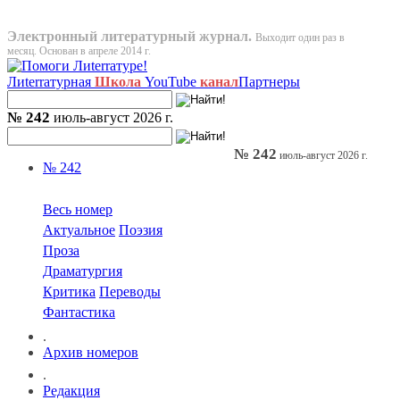
Электронный литературный журнал.
Выходит один раз в
месяц. Основан в апреле 2014 г.
Лиterraтурная
Школа
YouTube
канал
Партнеры
№ 242
июль-август 2026 г.
№ 242
июль-август 2026 г.
№ 242
Весь номер
Актуальное
Поэзия
Проза
Драматургия
Критика
Переводы
Фантастика
.
Архив номеров
.
Редакция