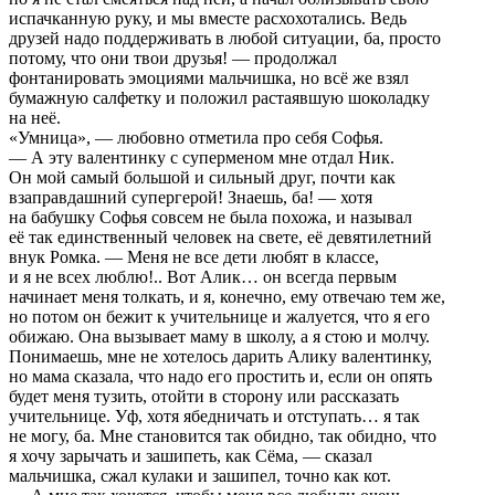
испачканную руку, и мы вместе расхохотались. Ведь
друзей надо поддерживать в любой ситуации, ба, просто
потому, что они твои друзья! — продолжал
фонтанировать эмоциями мальчишка, но всё же взял
бумажную салфетку и положил растаявшую шоколадку
на неё.
«Умница», — любовно отметила про себя Софья.
— А эту валентинку с суперменом мне отдал Ник.
Он мой самый большой и сильный друг, почти как
взаправдашний супергерой! Знаешь, ба! — хотя
на бабушку Софья совсем не была похожа, и называл
её так единственный человек на свете, её девятилетний
внук Ромка. — Меня не все дети любят в классе,
и я не всех люблю!.. Вот Алик… он всегда первым
начинает меня толкать, и я, конечно, ему отвечаю тем же,
но потом он бежит к учительнице и жалуется, что я его
обижаю. Она вызывает маму в школу, а я стою и молчу.
Понимаешь, мне не хотелось дарить Алику валентинку,
но мама сказала, что надо его простить и, если он опять
будет меня тузить, отойти в сторону или рассказать
учительнице. Уф, хотя ябедничать и отступать… я так
не могу, ба. Мне становится так обидно, так обидно, что
я хочу зарычать и зашипеть, как Сёма, — сказал
мальчишка, сжал кулаки и зашипел, точно как кот.