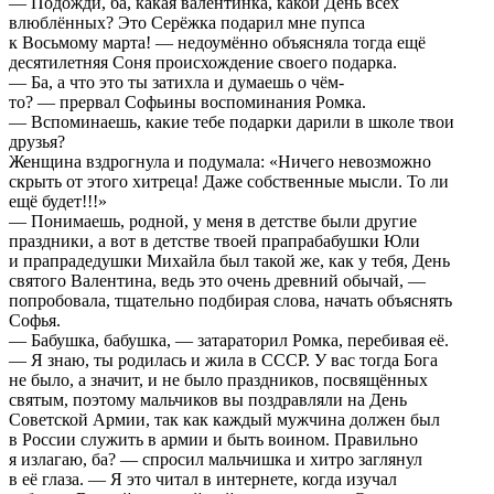
— Подожди, ба, какая валентинка, какой День всех
влюблённых? Это Серёжка подарил мне пупса
к Восьмому марта! — недоумённо объясняла тогда ещё
десятилетняя Соня происхождение своего подарка.
— Ба, а что это ты затихла и думаешь о чём-
то? — прервал Софьины воспоминания Ромка.
— Вспоминаешь, какие тебе подарки дарили в школе твои
друзья?
Женщина вздрогнула и подумала: «Ничего невозможно
скрыть от этого хитреца! Даже собственные мысли. То ли
ещё будет!!!»
— Понимаешь, родной, у меня в детстве были другие
праздники, а вот в детстве твоей прапрабабушки Юли
и прапрадедушки Михайла был такой же, как у тебя, День
святого Валентина, ведь это очень древний обычай, —
попробовала, тщательно подбирая слова, начать объяснять
Софья.
— Бабушка, бабушка, — затараторил Ромка, перебивая её.
— Я знаю, ты родилась и жила в СССР. У вас тогда Бога
не было, а значит, и не было праздников, посвящённых
святым, поэтому мальчиков вы поздравляли на День
Советской Армии, так как каждый мужчина должен был
в России служить в армии и быть воином. Правильно
я излагаю, ба? — спросил мальчишка и хитро заглянул
в её глаза. — Я это читал в интернете, когда изучал