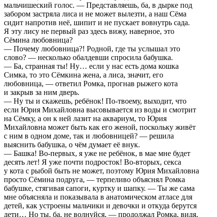
мальчишеский голос. — Представляешь, ба, в дырке под
забором застряла лиса и не может вылезти, а наш Сёма
сидит напротив неё, шипит и не пускает вовнутрь сада.
Я эту лису не первый раз здесь вижу, наверное, это
Сёмина любовница?
— Почему любовница?! Родной, где ты услышал это
слово? — несколько обалдевши спросила бабушка.
— Ба, странная ты! Ну… если у нас есть дома кошка
Симка, то это Сёмкина жена, а лиса, значит, его
любовница, — ответил Ромка, прогнав рыжего кота
и закрыв за ним дверь.
— Ну ты и скажешь, ребёнок! По-твоему, выходит, что
если Юрия Михайловна высовывается из воды и смотрит
на Сёмку, а он к ней лазит на аквариум, то Юрия
Михайловна может быть как его женой, поскольку живёт
с ним в одном доме, так и любовницей? — решила
выяснить бабушка, о чём думает её внук.
— Башка! Во-первых, я уже не ребёнок, в мае мне будет
десять лет! Я уже почти подросток! Во-вторых, секса
у кота с рыбой быть не может, поэтому Юрия Михайловна
просто Сёмина подруга, — терпеливо объяснял Ромка
бабушке, стягивая сапоги, куртку и шапку. — Ты же сама
мне объясняла и показывала в анатомическом атласе для
детей, как устроены мальчики и девочки и откуда берутся
дети… Но ты, ба, не волнуйся, — продолжал Ромка, видя,