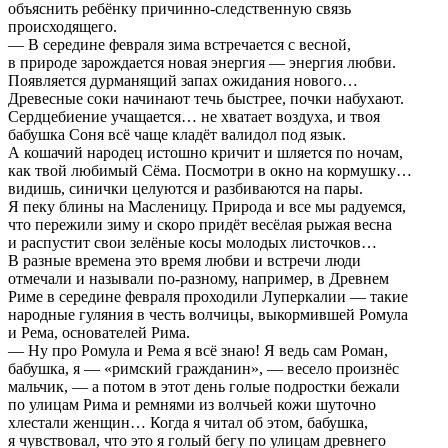
объяснить ребёнку причинно-следственную связь
происходящего.
— В середине февраля зима встречается с весной,
в природе зарождается новая энергия — энергия любви.
Появляется дурманящий запах ожидания нового…
Древесные соки начинают течь быстрее, почки набухают.
Сердцебиение учащается… не хватает воздуха, и твоя
бабушка Соня всё чаще кладёт валидол под язык.
А кошачий народец истошно кричит и шляется по ночам,
как твой любимый Сёма. Посмотри в окно на кормушку…
видишь, синички целуются и разбиваются на пары.
Я пеку блины на Масленицу. Природа и все мы радуемся,
что пережили зиму и скоро придёт весёлая рыжая весна
и распустит свои зелёные косы молодых листочков…
В разные времена это время любви и встречи люди
отмечали и называли по-разному, например, в Древнем
Риме в середине февраля проходили Луперкалии — такие
народные гуляния в честь волчицы, выкормившей Ромула
и Рема, основателей Рима.
— Ну про Ромула и Рема я всё знаю! Я ведь сам Роман,
бабушка, я — «римский гражданин», — весело произнёс
мальчик, — а потом в этот день голые подростки бежали
по улицам Рима и ремнями из волчьей кожи шуточно
хлестали женщин… Когда я читал об этом, бабушка,
я чувствовал, что это я голый бегу по улицам древнего