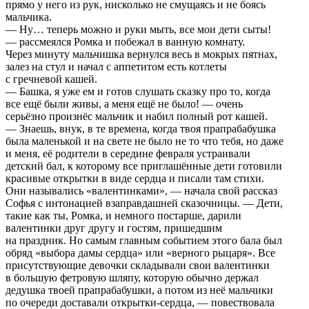
прямо у него из рук, нисколько не смущаясь и не боясь
мальчика.
— Ну… теперь можно и руки мыть, все мои дети сыты!
— рассмеялся Ромка и побежал в ванную комнату.
Через минуту мальчишка вернулся весь в мокрых пятнах,
залез на стул и начал с аппетитом есть котлеты
с гречневой кашей.
— Башка, я уже ем и готов слушать сказку про то, когда
все ещё были живы, а меня ещё не было! — очень
серьёзно произнёс мальчик и набил полный рот кашей.
— Знаешь, внук, в те времена, когда твоя прапрабабушка
была маленькой и на свете не было не то что тебя, но даже
и меня, её родители в середине февраля устраивали
детский бал, к которому все приглашённые дети готовили
красивые открытки в виде сердца и писали там стихи.
Они назывались «валентинками», — начала свой рассказ
Софья с интонацией взаправдашней сказочницы. — Дети,
такие как ты, Ромка, и немного постарше, дарили
валентинки друг другу и гостям, пришедшим
на праздник. Но самым главным событием этого бала был
обряд «выбора дамы сердца» или «верного рыцаря». Все
присутствующие девочки складывали свои валентинки
в большую фетровую шляпу, которую обычно держал
дедушка твоей прапрабабушки, а потом из неё мальчики
по очереди доставали открытки-сердца, — повествовала