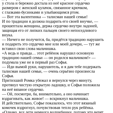
у стола и бережно достала из неё красное сердечко
размером с женский кулачок, связанное крючком,
с глазками-бусинками и улыбающимся ртом.
— Вот эта валентинка — талисман нашей семьи!
И по традиции я должна подарить его своей внучке, —
прошептала женщина, держа сердечко внутри ладоней,
защищая его от липких пальцев своего непоседливого
внука.
— Ничего не получится, ба, придётся традицию нарушить
и подарить это сердечко мне или моей дочери, — тут же
вставил свои слова мальчишка.
«А ведь и правда… этот ребёнок нарушил основную
традицию нашей семьи — он родился мальчиком!» —
подумала уже не в первый раз Софья.
— Иди вымой руки, нарушитель, и я дам тебе подержать
талисман нашей семьи, — очень серьёзно произнесла
Софья.
Притихший Ромка убежал и вернулся через минуту,
протянул чистую открытую ладошку, и Софья положила
на неё вязаное сердечко.
— Ой, посмотри, ба, внимательно, а оно начинает
вздрагивать, как живое! — вскрикнул мальчишка.
И действительно, Софье показалось, что этот вязаный
комочек вздрогнул, почувствовав тепло рук ребёнка.
«Однако, все дети немного волшебники, потому что верят