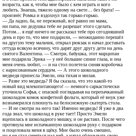
возраста, как я, чтобы мне было с кем играть и кого
любить. Знаешь, тяжело одному на свете… без брата! —
произнёс Ромка и вздохнул так горько-горько.
— Да ладно, ба, не переживай, всё равно ни мама,
ни папа, ни дедушка тебе не разрешат этого сделать.
Потом… я ещё ничего не рассказал тебе про сегодняшний
день и про то, что мне подарили, — неожиданно перешёл
на другую тему мальчик, открыл рюкзак и начал доставать
оттуда всякую всячину, что дарят друг другу дети на день
святого Валентина. — Смотри, бабушка, этот марципан
мне подарила Эрика — у неё большие синие глаза, и она
меня очень любит, — и на стол полетела синяя коробочка
с нарисованным сердцем. — А этого шоколадного
медведя принесла Эмели, она тихая и милая.
— Разве это медведь? Я бы сказала, что это какой-то
новый вид млекопитающего! — немного саркастически
уточнила Софья, с опаской поглядывая на перепачканный
шоколадом комок конфетной фольги, который её внук уже
вознамерился плюхнуть на белоснежную скатерть стола.
— И не смотри на него так! Именно медведь! Я уже в два
года знал, что шоколад в руке тает! Просто Эмели
вцепилась в шоколадного мишку, и он растаял. После чего
протянула мне испачканную шоколадом руку с подарком
и поцеловала меня в щёку. Мне было очень смешно,
но я не стал смеяться над ней, а начал облизывать свою