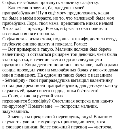
Софья, не забывая протянуть мальчику салфетку.
— Как смешно звучит, ба, «дедушка моей
прапрабабушки»! Ну я ещё могу предположить, какая
ты была в моём возрасте, но то, что маленькой была моя
прабабушка Лора, твоя мама, представить никак нельзя!
Ха-ха-ха! — прыснул Ромка, и брызги сока полетели
из стакана во все стороны.
Софья встала из-за стола, подошла к шкафу, достала оттуда
глубокую синюю шляпу и показала Ромке:
— Вот примерно в такую. Мальчик должен был беречь
валентинку и оставаться рыцарем той девочки, чьей была
эта открытка, в течение всего года до следующего
праздника. Когда дети становились постарше, выбор дамы
сердца проходил уже на молодёжных балах у кого-то дома
или в гимназиях. На одном из таких балов с названием
«Serendipity» твой прапрадедушка вытащил валентинку
и стал рыцарем твоей прапрабабушки, дав детскую клятву
служить ей, даме своего сердца, пока бьётся его!
— Соня, а как на русский язык
переводится Serendipity? Счастливая встреча или как-то
по-другому? Помоги мне, — попросил мальчик,
задумавшись.
— Знаешь, ты прекрасный переводчик, внук! В данном
случае ты уловил самую суть происходившего, хотя
в словаре написан более сложный перевод — «встреча,