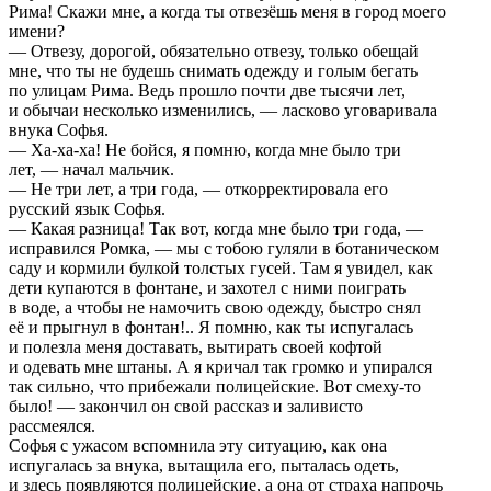
Рима! Скажи мне, а когда ты отвезёшь меня в город моего
имени?
— Отвезу, дорогой, обязательно отвезу, только обещай
мне, что ты не будешь снимать одежду и голым бегать
по улицам Рима. Ведь прошло почти две тысячи лет,
и обычаи несколько изменились, — ласково уговаривала
внука Софья.
— Ха-ха-ха! Не бойся, я помню, когда мне было три
лет, — начал мальчик.
— Не три лет, а три года, — откорректировала его
русский язык Софья.
— Какая разница! Так вот, когда мне было три года, —
исправился Ромка, — мы с тобою гуляли в ботаническом
саду и кормили булкой толстых гусей. Там я увидел, как
дети купаются в фонтане, и захотел с ними поиграть
в воде, а чтобы не намочить свою одежду, быстро снял
её и прыгнул в фонтан!.. Я помню, как ты испугалась
и полезла меня доставать, вытирать своей кофтой
и одевать мне штаны. А я кричал так громко и упирался
так сильно, что прибежали полицейские. Вот смеху-то
было! — закончил он свой рассказ и заливисто
рассмеялся.
Софья с ужасом вспомнила эту ситуацию, как она
испугалась за внука, вытащила его, пыталась одеть,
и здесь появляются полицейские, а она от страха напрочь