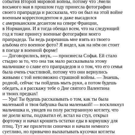
события Второй мировой войны, потому что Эмели
восьмого мая в прошлом году принесла фотографии
своего прапрадеда и рассказала, что он был на этой войне
военным корреспондентом и даже высадился
с американским десантом на севере Франции,
в Нормандии. И я тогда обещал всем, что на следующий
год я тоже принесу военные фотографии моего
прапрадеда. Ты ведь разрешишь мне взять из твоего
альбома его военное фото? Я видел, как на нём он стоит
в поезде в военной форме!
— Договорились, внук, — произнесла Софья. Ей стало
стыдно за то, что она так мало рассказывала этому
мальчишке о славе его прапрадедов и о том, что его семья
была очень счастливой, потому что они вернулись
живыми с той невозможно страшной войны. — Знаешь,
родной, сейчас ты пойдешь мыть руки, а потом будешь
обедать, а я расскажу тебе о Дне святого Валентина
и твоих предках!
— Ура! Ты будешь рассказывать о том, как ты была
маленькой и твоя бабушка была маленькой! — воскликнул
мальчишка и, увидев на полу растерзанную котлету, что
не доели коты, подхватил её, встал на стул, открыл
форточку и начал крошить остатки еды в кормушку для
птиц. Тут же прилетели синички и начали немного
суетливо, но привычно выхватывать кусочки котлеты