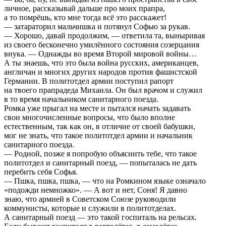
личное, рассказывай дальше про моих прапра,
а то помрёшь, кто мне тогда всё это расскажет!
— затараторил мальчишка и потянул Софью за рукав.
— Хорошо, давай продолжим, — ответила та, выныривая
из своего бесконечно умилённого состояния созерцания
внука. — Однажды во время Второй мировой войны…
А ты знаешь, что это была война русских, американцев,
англичан и многих других народов против фашистской
Германии. В политотдел армии поступил рапорт
на твоего прапрадеда Михаила. Он был врачом и служил
в то время начальником санитарного поезда.
Ромка уже прыгал на месте и пытался начать задавать
свои многочисленные вопросы, что было вполне
естественным, так как он, в отличие от своей бабушки,
мог не знать, что такое политотдел армии и начальник
санитарного поезда.
— Родной, позже я попробую объяснить тебе, что такое
политотдел и санитарный поезд, — попыталась не дать
перебить себя Софья.
— Пшка, пшка, пшка, — что на Ромкином языке означало
«подожди немножко». — А вот и нет, Соня! Я давно
знаю, что армией в Советском Союзе руководили
коммунисты, которые и служили в политотделах.
А санитарный поезд — это такой госпиталь на рельсах.