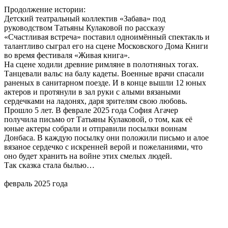
Продолжение истории:
Детский театральный коллектив «Забава» под
руководством Татьяны Кулаковой по рассказу
«Счастливая встреча» поставил одноимённый спектакль и
талантливо сыграл его на сцене Московского Дома Книги
во время фестиваля «Живая книга».
На сцене ходили древние римляне в полотняных тогах.
Танцевали вальс на балу кадеты. Военные врачи спасали
раненых в санитарном поезде. И в конце вышли 12 юных
актеров и протянули в зал руки с алыми вязаными
сердечками на ладонях, даря зрителям свою любовь.
Прошло 5 лет. В феврале 2025 года София Агачер
получила письмо от Татьяны Кулаковой, о том, как её
юные актеры собрали и отправили посылки воинам
Донбаса. В каждую посылку они положили письмо и алое
вязаное сердечко с искренней верой и пожеланиями, что
оно будет хранить на войне этих смелых людей.
Так сказка стала былью…
февраль 2025 года