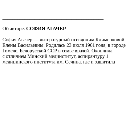
_________________________________________
Об авторе:
СОФИЯ АГАЧЕР
София Агачер — литературный псевдоним Клименковой
Елены Васильевны. Родилась 23 июля 1961 года, в городе
Гомеле, Белорусской ССР в семье врачей. Окончила
с отличием Минский мединститут, аспирантуру 1
медицинского института им. Сечина, где и защитила
диссертации по специальности анестезиология-
реаниматология. Занималась врачебной, научной
и предпринимательской деятельностью. Имеет авторские
свидетельства и изобретения. Пишет с 2013 года. Член
СПР с 2019 года. Живёт в Москве и Чикаго. Автор 5 книг,
многочисленных рассказов, пьес, сценариев. Печаталась
в популярных СМИ — «ЛГ», «НГ», «Классный журнал»;
журналах — «Юность», «Роман-газета», «Аврора», «Дон»,
«Книжная индустрия», «Север», «Двуречье»;
электронных порталах — «Ревизор», «45-я параллель»,
«Топос», «ДрамТеатр», «Вторник», «Клаузура»,
«Литературная Россия»,
«Литеrrатура», «Пампасы». В 2025 году за роман