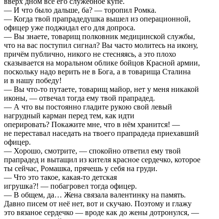
вверх дном всё его служебное купе.
— И что было дальше, ба? — торопил Ромка.
— Когда твой прапрадедушка вышел из операционной,
офицер уже поджидал его для допроса.
— Вы знаете, товарищ полковник медицинской службы,
что на вас поступил сигнал? Вы часто молитесь на икону,
причём публично, никого не стесняясь, а это плохо
сказывается на моральном облике бойцов Красной армии,
поскольку надо верить не в Бога, а в товарища Сталина
и в нашу победу!
— Вы что-то путаете, товарищ майор, нет у меня никакой
иконы, — отвечал тогда ему твой прапрадед.
— А что вы постоянно гладите рукою свой левый
нагрудный карман перед тем, как идти
оперировать? Покажите мне, что в нём хранится! —
не переставал наседать на твоего прапрадеда приехавший
офицер.
— Хорошо, смотрите, — спокойно ответил ему твой
прапрадед и вытащил из кителя красное сердечко, которое
ты сейчас, Ромашка, прячешь у себя на груди.
— Что это такое, какая-то детская
игрушка?! — побагровел тогда офицер.
— В общем, да… Жена связала валентинку на память.
Давно писем от неё нет, вот и скучаю. Поэтому и глажу
это вязаное сердечко — вроде как до жены дотронулся, —