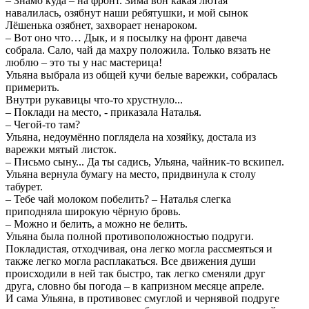
– Знамо куда – на фронт. Зима вон какая лютая
навалилась, озябнут наши ребятушки, и мой сынок
Лёшенька озябнет, захворает ненароком.
– Вот оно что… Дык, и я посылку на фронт давеча
собрала. Сало, чай да махру положила. Только вязать не
люблю – это ты у нас мастерица!
Ульяна выбрала из общей кучи белые варежки, собралась
примерить.
Внутри рукавицы что-то хрустнуло...
– Поклади на место, - приказала Наталья.
– Чегой-то там?
Ульяна, недоумённо поглядела на хозяйку, достала из
варежки мятый листок.
– Письмо сыну... Да ты садись, Ульяна, чайник-то вскипел.
Ульяна вернула бумагу на место, придвинула к столу
табурет.
– Тебе чай молоком побелить? – Наталья слегка
приподняла широкую чёрную бровь.
– Можно и белить, а можно не белить.
Ульяна была полной противоположностью подруги.
Покладистая, отходчивая, она легко могла рассмеяться и
также легко могла расплакаться. Все движения души
происходили в ней так быстро, так легко сменяли друг
друга, словно бы погода – в капризном месяце апреле.
И сама Ульяна, в противовес смуглой и чернявой подруге