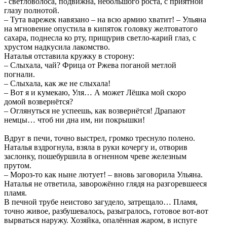
- светловолоса, подвижна, небольшого роста, с приятной
глазу полнотой.
– Тута варежек навязано – на всю армию хватит! – Ульяна
на мгновение опустила в кипяток головку желтоватого
сахара, поднесла ко рту, прищурив светло-карий глаз, с
хрустом надкусила лакомство.
Наталья отставила кружку в сторону:
– Слыхала, чай? Фрица от Ржева поганой метлой
погнали.
– Слыхала, как же не слыхала!
– Вот я и кумекаю, Уля… А может Лёшка мой скоро
домой возвернётся?
– Оглянуться не успеешь, как возвернётся! Драпают
немцы… чтоб ни дна им, ни покрышки!
Вдруг в печи, точно выстрел, громко треснуло полено.
Наталья вздрогнула, взяла в руки кочергу и, отворив
заслонку, пошебуршила в огненном чреве железным
прутом.
– Мороз-то как ныне лютует! – вновь заговорила Ульяна.
Наталья не ответила, заворожённо глядя на разгоревшееся
пламя.
В печной трубе неистово загудело, затрещало… Пламя,
точно живое, разбушевалось, разыгралось, готовое вот-вот
вырваться наружу. Хозяйка, опалённая жаром, в испуге