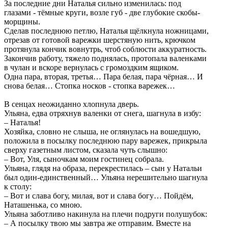
За последние дни Наталья сильно изменилась: под
глазами - тёмные круги, возле губ - две глубокие скобы-
морщины.
Сделав последнюю петлю, Наталья щёлкнула ножницами,
отрезав от готовой варежки шерстяную нить, крючком
протянула кончик вовнутрь, чтоб соблюсти аккуратность.
Закончив работу, тяжело поднялась, протопала валенками
в чулан и вскоре вернулась с громоздким ящиком.
Одна пара, вторая, третья… Пара белая, пара чёрная… И
снова белая… Стопка носков - стопка варежек…
В сенцах неожиданно хлопнула дверь.
Ульяна, едва отряхнув валенки от снега, шагнула в избу:
– Наталья!
Хозяйка, словно не слыша, не оглянулась на вошедшую,
положила в посылку последнюю пару варежек, прикрыла
сверху газетным листом, сказала чуть слышно:
– Вот, Уля, сыночкам моим гостинец собрала.
Ульяна, глядя на образа, перекрестилась – сын у Натальи
был один-единственный… Ульяна нерешительно шагнула
к столу:
– Вот и слава богу, милая, вот и слава богу… Пойдём,
Наташенька, со мною.
Ульяна заботливо накинула на плечи подруги полушубок:
– А посылку твою мы завтра же отправим. Вместе на