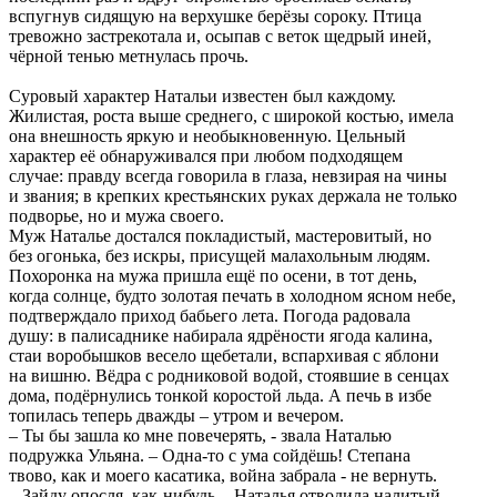
вспугнув сидящую на верхушке берёзы сороку. Птица
тревожно застрекотала и, осыпав с веток щедрый иней,
чёрной тенью метнулась прочь.
Суровый характер Натальи известен был каждому.
Жилистая, роста выше среднего, с широкой костью, имела
она внешность яркую и необыкновенную. Цельный
характер её обнаруживался при любом подходящем
случае: правду всегда говорила в глаза, невзирая на чины
и звания; в крепких крестьянских руках держала не только
подворье, но и мужа своего.
Муж Наталье достался покладистый, мастеровитый, но
без огонька, без искры, присущей малахольным людям.
Похоронка на мужа пришла ещё по осени, в тот день,
когда солнце, будто золотая печать в холодном ясном небе,
подтверждало приход бабьего лета. Погода радовала
душу: в палисаднике набирала ядрёности ягода калина,
стаи воробышков весело щебетали, вспархивая с яблони
на вишню. Вёдра с родниковой водой, стоявшие в сенцах
дома, подёрнулись тонкой коростой льда. А печь в избе
топилась теперь дважды – утром и вечером.
– Ты бы зашла ко мне повечерять, - звала Наталью
подружка Ульяна. – Одна-то с ума сойдёшь! Степана
твово, как и моего касатика, война забрала - не вернуть.
– Зайду опосля, как-нибудь, - Наталья отводила налитый