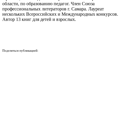
области, по образованию педагог. Член Союза
профессиональных литераторов г. Самара. Лауреат
нескольких Всероссийских и Международных конкурсов.
Автор 13 книг для детей и взрослых.
Поделиться публикацией:
355
Опубликовано
03 мар 2026
КОНКУРСЫ И ПРЕМИИ
АФИША
Наверх ↑
© 2014-2026 ИД Лиterraтура
Правовая информация
Владелец - Наталья Комелькова
Авторизация
ВХОД НА САЙТ