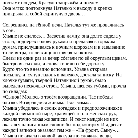
почтамт поедем, Красулю запряжём и поедем.
Она мягко подтолкнула Наталью к выходу и крепко
прикрыла за собой скрипучую дверь…
Согревшись на тёплой печи, Наталья тут же провалилась
в сон.
Ульяне не спалось… Засветив лампу, она долго сидела у
стола, подперев голову руками и предаваясь горьким
думам, прислушиваясь к ночным шорохам и к завыванию
то ли ветра, то ли хищного зверя за окном.
Слёзы не один раз за вечер сбегали по её округлым щекам,
быстро высыхали, и снова торили себе дорожку…
Будто что-то внезапно вспомнив, Ульяна открыла
посылку, и, сунув ладонь в варежку, достала записку. На
клочке бумаги, твёрдой Натальиной рукой, было
выведено несколько строк. Ульяна, шевеля губами, прочла
по складам:
«Сынок! Молюсь о твоём возвращении. Час победы
близко. Возвращайся живым. Твоя мама».
Ульяна убедилась в своих догадках и предположениях: в
каждой связанной паре, хранящей тепло женских рук,
лежала точно такая же записка. И текст каждой из них
оказался написанным словно бы под копирку. И адресат
каждой записки оказался тем же – «На фронт. Сыну»…
Ульяна покачала головой, аккуратно сложила вещи,