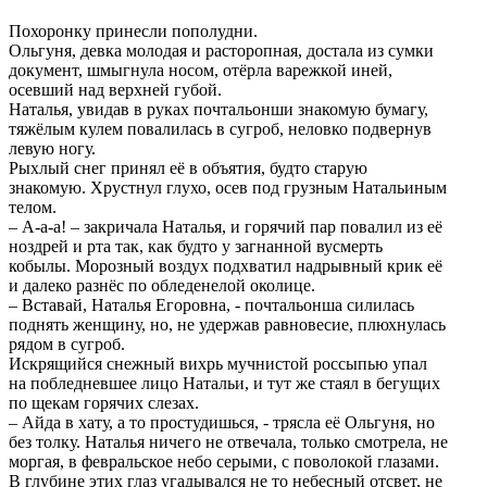
Похоронку принесли пополудни.
Ольгуня, девка молодая и расторопная, достала из сумки
документ, шмыгнула носом, отёрла варежкой иней,
осевший над верхней губой.
Наталья, увидав в руках почтальонши знакомую бумагу,
тяжёлым кулем повалилась в сугроб, неловко подвернув
левую ногу.
Рыхлый снег принял её в объятия, будто старую
знакомую. Хрустнул глухо, осев под грузным Натальиным
телом.
– А-а-а! – закричала Наталья, и горячий пар повалил из её
ноздрей и рта так, как будто у загнанной вусмерть
кобылы. Морозный воздух подхватил надрывный крик её
и далеко разнёс по обледенелой околице.
– Вставай, Наталья Егоровна, - почтальонша силилась
поднять женщину, но, не удержав равновесие, плюхнулась
рядом в сугроб.
Искрящийся снежный вихрь мучнистой россыпью упал
на побледневшее лицо Натальи, и тут же стаял в бегущих
по щекам горячих слезах.
– Айда в хату, а то простудишься, - трясла её Ольгуня, но
без толку. Наталья ничего не отвечала, только смотрела, не
моргая, в февральское небо серыми, с поволокой глазами.
В глубине этих глаз угадывался не то небесный отсвет, не