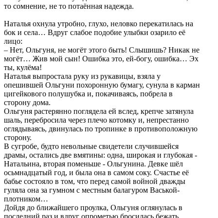
то сомнение, не то потаённая надежда.
Наталья охнула утробно, глухо, неловко перекатилась на
бок и села… Вдруг слабое подобие улыбки озарило её
лицо:
– Нет, Ольгуня, не могёт этого быть! Слышишь? Никак не
могёт… Жив мой сын! Ошибка это, ей-богу, ошибка… Эх
ты, кулёма!
Наталья выпростала руку из рукавицы, взяла у
опешившей Ольгуни похоронную бумагу, сунула в карман
цигейкового полушубка и, покачиваясь, побрела в
сторону дома.
Ольгуня растерянно поглядела ей вслед, крепче затянула
шаль, перебросила через плечо котомку и, непрестанно
оглядываясь, двинулась по тропинке в противоположную
сторону.
В сугробе, будто невольные свидетели случившейся
драмы, остались две вмятины: одна, широкая и глубокая -
Натальина, вторая поменьше - Ольгунина. Девке шёл
осьмнадцатый год, и была она в самом соку. Счастье её
бабье состояло в том, что перед самой войной дважды
гуляла она за гумном с местным балагуром Васькой-
плотником…
Дойдя до ближайшего проулка, Ольгуня оглянулась в
последний раз и вдруг опрометью бросилась бежать,