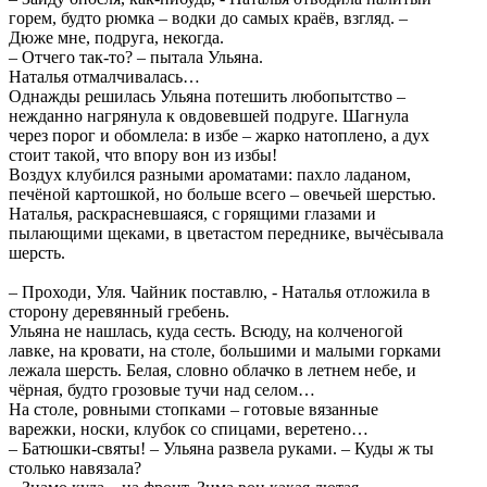
горем, будто рюмка – водки до самых краёв, взгляд. –
Дюже мне, подруга, некогда.
– Отчего так-то? – пытала Ульяна.
Наталья отмалчивалась…
Однажды решилась Ульяна потешить любопытство –
нежданно нагрянула к овдовевшей подруге. Шагнула
через порог и обомлела: в избе – жарко натоплено, а дух
стоит такой, что впору вон из избы!
Воздух клубился разными ароматами: пахло ладаном,
печёной картошкой, но больше всего – овечьей шерстью.
Наталья, раскрасневшаяся, с горящими глазами и
пылающими щеками, в цветастом переднике, вычёсывала
шерсть.
– Проходи, Уля. Чайник поставлю, - Наталья отложила в
сторону деревянный гребень.
Ульяна не нашлась, куда сесть. Всюду, на колченогой
лавке, на кровати, на столе, большими и малыми горками
лежала шерсть. Белая, словно облачко в летнем небе, и
чёрная, будто грозовые тучи над селом…
На столе, ровными стопками – готовые вязанные
варежки, носки, клубок со спицами, веретено…
– Батюшки-святы! – Ульяна развела руками. – Куды ж ты
столько навязала?