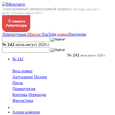
Электронный литературный журнал.
Выходит один раз в
месяц. Основан в апреле 2014 г.
Лиterraтурная
Школа
YouTube
канал
Партнеры
№ 242
июль-август 2026 г.
№ 242
июль-август 2026 г.
№ 242
Весь номер
Актуальное
Поэзия
Проза
Драматургия
Критика
Переводы
Фантастика
.
Архив номеров