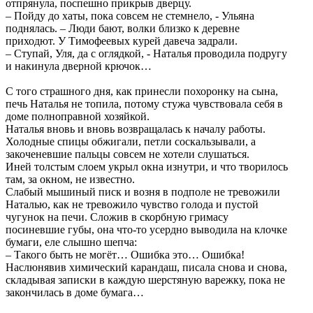
отпрянула, поспешно прикрыв дверцу.
– Пойду до хаты, пока совсем не стемнело, - Ульяна
поднялась. – Люди бают, волки близко к деревне
приходют. У Тимофеевых курей давеча задрали.
– Ступай, Уля, да с оглядкой, - Наталья проводила подругу
и накинула дверной крючок…
С того страшного дня, как принесли похоронку на сына,
печь Наталья не топила, потому стужа чувствовала себя в
доме полноправной хозяйкой.
Наталья вновь и вновь возвращалась к началу работы.
Холодные спицы обжигали, петли соскальзывали, а
закоченевшие пальцы совсем не хотели слушаться.
Иней толстым слоем укрыл окна изнутри, и что творилось
там, за окном, не известно.
Слабый мышиный писк и возня в подполе не тревожили
Наталью, как не тревожило чувство голода и пустой
чугунок на печи. Сложив в скорбную гримасу
посиневшие губы, она что-то усердно выводила на клочке
бумаги, еле слышно шепча:
– Такого быть не могёт… Ошибка это… Ошибка!
Наслюнявив химический карандаш, писала снова и снова,
складывая записки в каждую шерстяную варежку, пока не
закончилась в доме бумага…