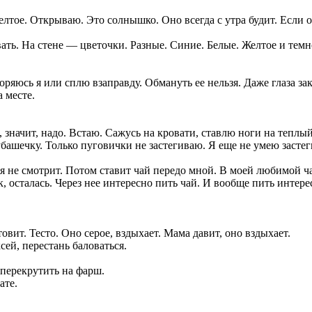
лтое. Открываю. Это солнышко. Оно всегда с утра будит. Если он
вать. На стене — цветочки. Разные. Синие. Белые. Желтое и темн
ряюсь я или сплю взаправду. Обмануть ее нельзя. Даже глаза зак
а месте.
л, значит, надо. Встаю. Сажусь на кровати, ставлю ноги на теплы
башечку. Только пуговички не застегиваю. Я еще не умею застеги
еня не смотрит. Потом ставит чай передо мной. В моей любимой 
ок, осталась. Через нее интересно пить чай. И вообще пить инте
овит. Тесто. Оно серое, вздыхает. Мама давит, оно вздыхает.
ей, перестань баловаться.
перекрутить на фарш.
ате.