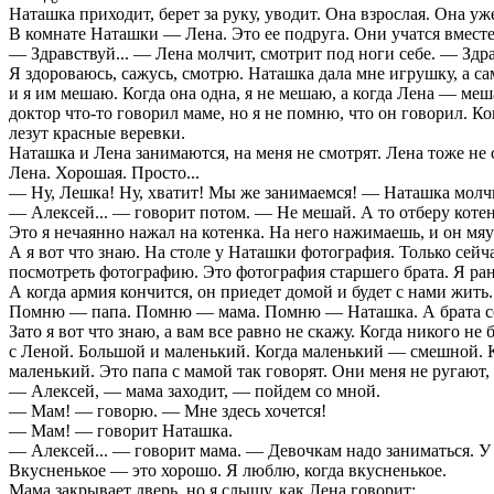
Наташка приходит, берет за руку, уводит. Она взрослая. Она уже
В комнате Наташки — Лена. Это ее подруга. Они учатся вместе.
— Здравствуй... — Лена молчит, смотрит под ноги себе. — Здр
Я здороваюсь, сажусь, смотрю. Наташка дала мне игрушку, а са
и я им мешаю. Когда она одна, я не мешаю, а когда Лена — меш
доктор что-то говорил маме, но я не помню, что он говорил. Ког
лезут красные веревки.
Наташка и Лена занимаются, на меня не смотрят. Лена тоже не с
Лена. Хорошая. Просто...
— Ну, Лешка! Ну, хватит! Мы же занимаемся! — Наташка молчит
— Алексей... — говорит потом. — Не мешай. А то отберу котен
Это я нечаянно нажал на котенка. На него нажимаешь, и он мя
А я вот что знаю. На столе у Наташки фотография. Только сейча
посмотреть фотографию. Это фотография старшего брата. Я рань
А когда армия кончится, он приедет домой и будет с нами жить
Помню — папа. Помню — мама. Помню — Наташка. А брата совсе
Зато я вот что знаю, а вам все равно не скажу. Когда никого 
с Леной. Большой и маленький. Когда маленький — смешной. Ка
маленький. Это папа с мамой так говорят. Они меня не ругают, т
— Алексей, — мама заходит, — пойдем со мной.
— Мам! — говорю. — Мне здесь хочется!
— Мам! — говорит Наташка.
— Алексей... — говорит мама. — Девочкам надо заниматься. У н
Вкусненькое — это хорошо. Я люблю, когда вкусненькое.
Мама закрывает дверь, но я слышу, как Лена говорит: