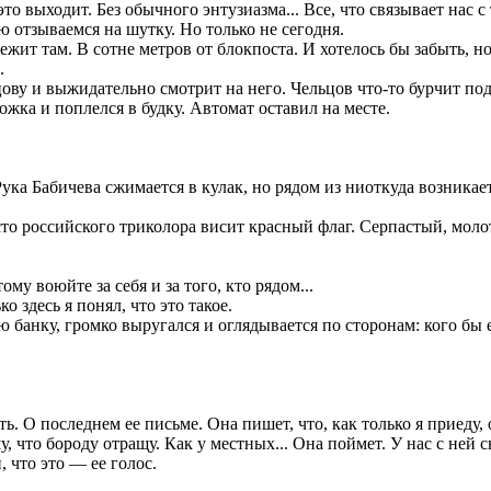
это выходит. Без обычного энтузиазма... Все, что связывает нас 
ю отзываемся на шутку. Но только не сегодня.
ежит там. В сотне метров от блокпоста. И хотелось бы забыть, но
.
ву и выжидательно смотрит на него. Чельцов что-то бурчит под
ожка и поплелся в будку. Автомат оставил на месте.
ука Бабичева сжимается в кулак, но рядом из ниоткуда возникает 
о российского триколора висит красный флаг. Серпастый, молот
ому воюйте за себя и за того, кто рядом...
 здесь я понял, что это такое.
 банку, громко выругался и оглядывается по сторонам: кого бы 
ь. О последнем ее письме. Она пишет, что, как только я приеду,
, что бороду отращу. Как у местных... Она поймет. У нас с ней с
, что это — ее голос.