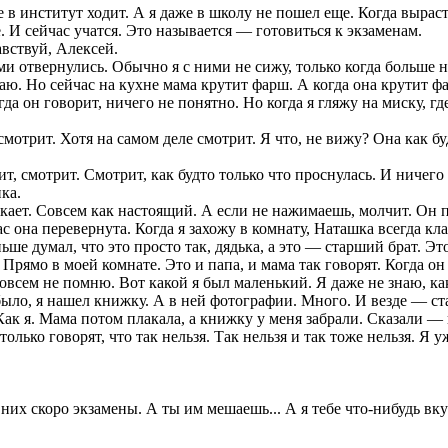
 в институт ходит. А я даже в школу не пошел еще. Когда вырасту
 И сейчас учатся. Это называется — готовиться к экзаменам.
авствуй, Алексей.
ми отвернулись. Обычно я с ними не сижу, только когда больше н
аю. Но сейчас на кухне мама крутит фарш. А когда она крутит ф
да он говорит, ничего не понятно. Но когда я гляжу на миску, гд
мотрит. Хотя на самом деле смотрит. Я что, не вижу? Она как буд
, смотрит. Смотрит, как будто только что проснулась. И ничего 
ка.
укает. Совсем как настоящий. А если не нажимаешь, молчит. Он 
с она перевернута. Когда я захожу в комнату, Наташка всегда кла
ше думал, что это просто так, дядька, а это — старший брат. Эт
. Прямо в моей комнате. Это и папа, и мама так говорят. Когда 
м не помню. Вот какой я был маленький. Я даже не знаю, какой 
не было, я нашел книжку. А в ней фотографии. Много. И везде — 
к я. Мама потом плакала, а книжку у меня забрали. Сказали — н
олько говорят, что так нельзя. Так нельзя и так тоже нельзя. Я у
их скоро экзамены. А ты им мешаешь... А я тебе что-нибудь вку