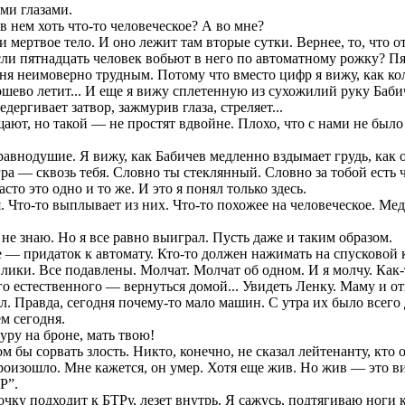
ми глазами.
в нем хоть что-то человеческое? А во мне?
 мертвое тело. И оно лежит там вторые сутки. Вернее, то, что от
 если пятнадцать человек вобьют в него по автоматному рожку? П
ня неимоверно трудным. Потому что вместо цифр я вижу, как кол
ошево летит... И еще я вижу сплетенную из сухожилий руку Баб
ергивает затвор, зажмурив глаза, стреляет...
ают, но такой — не простят вдвойне. Плохо, что с нами не было 
авнодушие. Я вижу, как Бабичев медленно вздымает грудь, как о
ра — сквозь тебя. Словно ты стеклянный. Словно за тобой есть ч
сто это одно и то же. И это я понял только здесь.
. Что-то выплывает из них. Что-то похожее на человеческое. Ме
 не знаю. Но я все равно выиграл. Пусть даже и таким образом.
е — придаток к автомату. Кто-то должен нажимать на спусковой 
ики. Все подавлены. Молчат. Молчат об одном. И я молчу. Как-то
о естественного — вернуться домой... Увидеть Ленку. Маму и от
 Правда, сегодня почему-то мало машин. С утра их было всего д
м сегодня.
ру на броне, мать твою!
 бы сорвать злость. Никто, конечно, не сказал лейтенанту, кто от
роизошло. Мне кажется, он умер. Хотя еще жив. Но жив — это ви
Р”.
чку подходит к БТРу, лезет внутрь. Я сажусь, подтягиваю ноги 