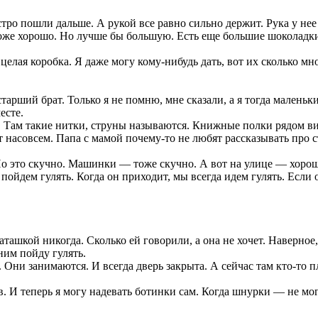
тро пошли дальше. А рукой все равно сильно держит. Рука у нее
оже хорошо. Но лучше бы большую. Есть еще большие шоколадки, 
целая коробка. Я даже могу кому-нибудь дать, вот их сколько мн
старший брат. Только я не помню, мне сказали, а я тогда маленьк
есте.
т. Там такие нитки, струны называются. Книжные полки рядом в
едет насовсем. Папа с мамой почему-то не любят рассказывать пр
о это скучно. Машинки — тоже скучно. А вот на улице — хорошо
пойдем гулять. Когда он приходит, мы всегда идем гулять. Если 
ташкой никогда. Сколько ей говорили, а она не хочет. Наверное, 
 ним пойду гулять.
ни занимаются. И всегда дверь закрыта. А сейчас там кто-то пла
. И теперь я могу надевать ботинки сам. Когда шнурки — не мог