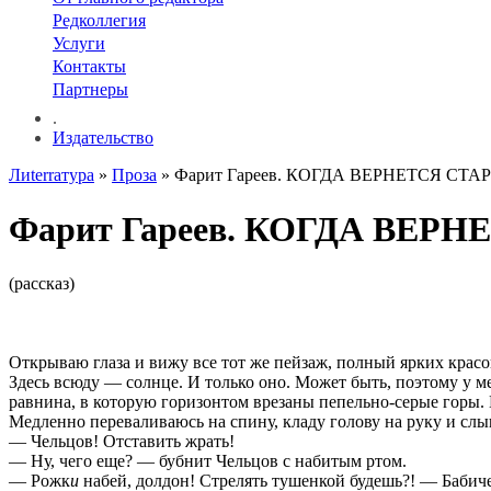
Редколлегия
Услуги
Контакты
Партнеры
.
Издательство
Лиterraтура
»
Проза
» Фарит Гареев. КОГДА ВЕРНЕТСЯ СТ
Фарит Гареев. КОГДА ВЕР
(рассказ)
Открываю глаза и вижу все тот же пейзаж, полный ярких красок
Здесь всюду — солнце. И только оно. Может быть, поэтому у ме
равнина, в которую горизонтом врезаны пепельно-серые горы. 
Медленно переваливаюсь на спину, кладу голову на руку и слы
— Чельцов! Отставить жрать!
— Ну, чего еще? — бубнит Чельцов с набитым ртом.
— Рожк
и
набей, долдон! Стрелять тушенкой будешь?! — Бабиче