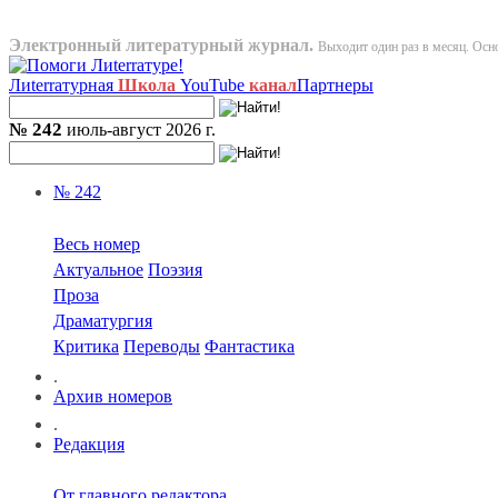
Электронный литературный журнал.
Выходит один раз в месяц. Осно
Лиterraтурная
Школа
YouTube
канал
Партнеры
№ 242
июль-август 2026 г.
№ 242
Весь номер
Актуальное
Поэзия
Проза
Драматургия
Критика
Переводы
Фантастика
.
Архив номеров
.
Редакция
От главного редактора