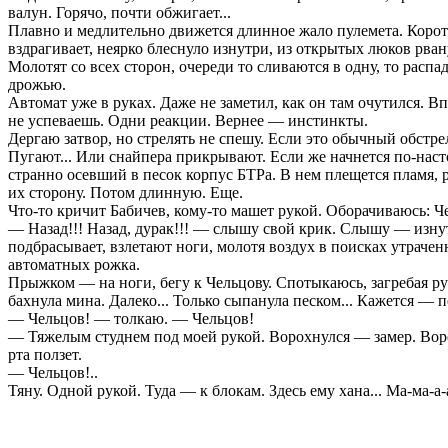
валун. Горячо, почти обжигает...
Плавно и медлительно движется длинное жало пулемета. Коротко
вздрагивает, неярко блеснуло изнутри, из открытых люков рван
Молотят со всех сторон, очереди то сливаются в одну, то рас
дрожью.
Автомат уже в руках. Даже не заметил, как он там очутился. В
не успеваешь. Одни реакции. Вернее — инстинкты.
Дергаю затвор, но стрелять не спешу. Если это обычный обстрел
Пугают... Или снайпера прикрывают. Если же начнется по-насто
странно осевший в песок корпус БТРа. В нем плещется пламя, 
их сторону. Потом длинную. Еще.
Что-то кричит Бабичев, кому-то машет рукой. Оборачиваюсь: Че
— Назад!!! Назад, дурак!!! — слышу свой крик. Слышу — изнут
подбрасывает, взлетают ноги, молотя воздух в поисках утраченн
автоматных рожка.
Прыжком — на ноги, бегу к Чельцову. Спотыкаюсь, загребая р
бахнула мина. Далеко... Только сыпанула песком... Кажется — п
— Чельцов! — толкаю. — Чельцов!
— Тяжелым студнем под моей рукой. Ворохнулся — замер. Воро
рта ползет.
— Чельцов!..
Тяну. Одной рукой. Туда — к блокам. Здесь ему хана... Ма-ма-а-а