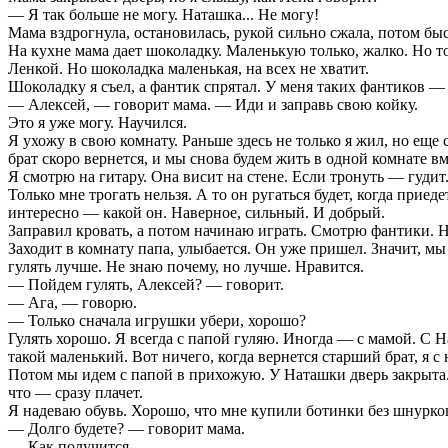
— Я так больше не могу. Наташка... Не могу!
Мама вздрогнула, остановилась, рукой сильно сжала, потом быс
На кухне мама дает шоколадку. Маленькую только, жалко. Но т
Ленкой. Но шоколадка маленькая, на всех не хватит.
Шоколадку я съел, а фантик спрятал. У меня таких фантиков — 
— Алексей, — говорит мама. — Иди и заправь свою койку.
Это я уже могу. Научился.
Я ухожу в свою комнату. Раньше здесь не только я жил, но еще 
брат скоро вернется, и мы снова будем жить в одной комнате вм
Я смотрю на гитару. Она висит на стене. Если тронуть — гуди
Только мне трогать нельзя. А то он ругаться будет, когда при
интересно — какой он. Наверное, сильный. И добрый.
Заправил кровать, а потом начинаю играть. Смотрю фантики. Н
Заходит в комнату папа, улыбается. Он уже пришел. Значит, мы 
гулять лучше. Не знаю почему, но лучше. Нравится.
— Пойдем гулять, Алексей? — говорит.
— Ага, — говорю.
— Только сначала игрушки убери, хорошо?
Гулять хорошо. Я всегда с папой гуляю. Иногда — с мамой. С На
такой маленький. Вот ничего, когда вернется старший брат, я с
Потом мы идем с папой в прихожую. У Наташки дверь закрыта. О
что — сразу плачет.
Я надеваю обувь. Хорошо, что мне купили ботинки без шнурков
— Долго будете? — говорит мама.
— Как получится.