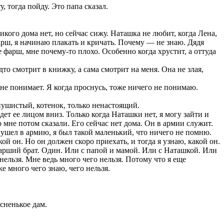
, тогда пойду. Это папа сказал.
икого дома нет, но сейчас сижу. Наташка не любит, когда Лена,
арш, я начинаю плакать и кричать. Почему — не знаю. Дядя
е фарш, мне почему-то плохо. Особенно когда хрустит, а оттуда
то смотрит в книжку, а сама смотрит на меня. Она не злая,
не понимает. Я когда проснусь, тоже ничего не понимаю.
пушистый, котенок, только ненастоящий.
дет ее лицом вниз. Только когда Наташки нет, я могу зайти и
о мне потом сказали. Его сейчас нет дома. Он в армии служит.
он ушел в армию, я был такой маленький, что ничего не помню.
он. Но он должен скоро приехать, и тогда я узнаю, какой он.
старший брат. Один. Или с папой и мамой. Или с Наташкой. Или
ельзя. Мне ведь много чего нельзя. Потому что я еще
же много чего знаю, чего нельзя.
сненькое дам.