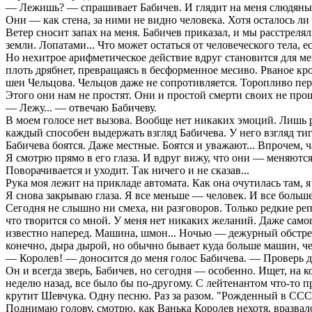
— Лежишь? — спрашивает Бабичев. И глядит на меня слюдяны
Они — как стена, за ними не видно человека. Хотя осталось ли 
Ветер сносит запах на меня. Бабичев приказал, и мы расстреляли
земли. Лопатами... Что может остаться от человеческого тела,
Но нехитрое арифметическое действие вдруг становится для ме
плоть дрябнет, превращаясь в бесформенное месиво. Рваное кр
шеи Чельцова. Чельцов даже не сопротивляется. Торопливо перед
Этого они нам не простят. Они и простой смерти своих не прощ
— Лежу... — отвечаю Бабичеву.
В моем голосе нет вызова. Вообще нет никаких эмоций. Лишь р
каждый способен выдержать взгляд Бабичева. У него взгляд тиг
Бабичева боятся. Даже местные. Боятся и уважают... Впрочем, ча
Я смотрю прямо в его глаза. И вдруг вижу, что они — меняются
Поворачивается и уходит. Так ничего и не сказав...
Рука моя лежит на прикладе автомата. Как она очутилась там, я
Я снова закрываю глаза. Я все меньше — человек. И все больш
Сегодня не слышно ни смеха, ни разговоров. Только редкие репл
что творится со мной. У меня нет никаких желаний. Даже самог
известно наперед. Машина, шмон... Ночью — дежурный обстрел.
конечно, дыра дырой, но обычно бывает куда больше машин, че
— Королев! — доносится до меня голос Бабичева. — Проверь ду
Он и всегда зверь, Бабичев, но сегодня — особенно. Ищет, на ком
неделю назад, все было бы по-другому. С лейтенантом что-то п
крутит Шевчука. Одну песню. Раз за разом. "Рожденный в ССС
Поднимаю голову, смотрю, как Ванька Королев нехотя, вразвало