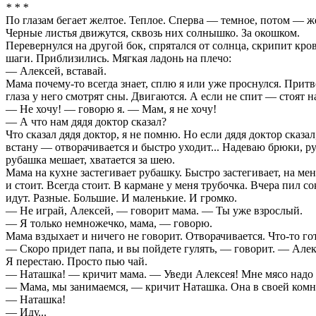
* * *
По глазам бегает желтое. Теплое. Сперва — темное, потом — же
Черные листья движутся, сквозь них солнышко. За окошком.
Перевернулся на другой бок, спрятался от солнца, скрипит кро
шаги. Приблизились. Мягкая ладонь на плечо:
— Алексей, вставай.
Мама почему-то всегда знает, сплю я или уже проснулся. Притво
глаза у него смотрят сны. Двигаются. А если не спит — стоят н
— Не хочу! — говорю я. — Мам, я не хочу!
— А что нам дядя доктор сказал?
Что сказал дядя доктор, я не помню. Но если дядя доктор сказа
встану — отворачивается и быстро уходит... Надеваю брюки, ру
рубашка мешает, хватается за шею.
Мама на кухне застегивает рубашку. Быстро застегивает, на м
и стоит. Всегда стоит. В кармане у меня трубочка. Вчера пил с
идут. Разные. Большие. И маленькие. И громко.
— Не играй, Алексей, — говорит мама. — Ты уже взрослый.
— Я только немножечко, мама, — говорю.
Мама вздыхает и ничего не говорит. Отворачивается. Что-то гот
— Скоро придет папа, и вы пойдете гулять, — говорит. — Алекс
Я перестаю. Просто пью чай.
— Наташка! — кричит мама. — Уведи Алексея! Мне мясо надо 
— Мама, мы занимаемся, — кричит Наташка. Она в своей комн
— Наташка!
— Иду...