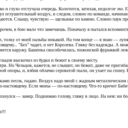
 и глухо отстучала очередь. Колотится, затихая, недолгое эхо.
ул оглушительный воздух, и следом, словно по команде, начинаю
падаются. Слышу, чувствую — щелканье по камню. Словно паук п
прочем, в бою мало что замечаешь. Поначалу я пытался вспомнит
, толку от моей пальбы никакой. На том конце — я знаю — лупят 
ящему... "Бех” чадит, и нет Королева. Гляжу без надежды. А мо
рвется наружу. Башенка скособочилась, пижонской фуражкой леж
льцов выскочил из будки и бежит к своему месту.
ри. Но Чельцов, кажется, не слышит, он бежит, даже не пригиба
ой опоры, и, взбив облачко сероватой пыли, он ухает на спину. 
уками песок, падаю. Воздух надо мной с жадным металлическим
о-настоящему. Если мины — по-настоящему. Что-то кричит Бабичев
хнулся — замер. Поднимаю голову, гляжу в лицо. На нем: ни б
!!!