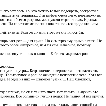
 него осталось. То, что можно только подобрать, соскрести с
ятнадцать на тридцать... Эти цифры очень легко перемножить.
отится и бьется разрываемое пулями мертвое тело. Крепкая
ичева. На короткие мгновения она становится продолжением
лейтенанта. Будь он с нами, этого не случилось бы.
ткрывает рот — для крика. Но я смотрю ему прямо в глаза. Не
то-то более интересное, чем ты сам. Наверное, поэтому
дленно, тягуче — как в кино — Бабичев закрывает рот.
крючок...
 пусто внутри... Безразличие, наверное, так называется то,
ца. Только тупое и ровное ожидание неизвестно чего. Хотя все
ве. И одна из них — штабной "уазик”... Наш блокпост,
дал приказ, но он и так это знает. Вот только... Случись это
димость. Все больше он глушит водку. Не пьянея. И все крутит,
к груди, потом вытягиваю их, а сам откидываюсь спиной на