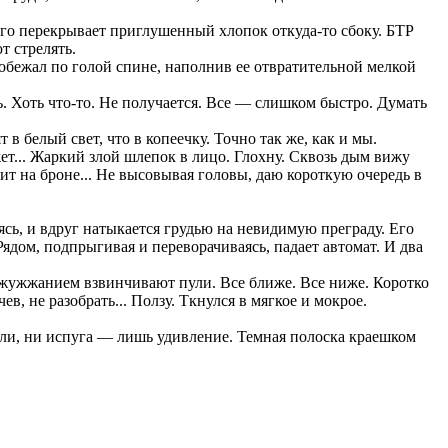
 Его перекрывает приглушенный хлопок откуда-то сбоку. БТР
т стрелять.
робежал по голой спине, наполнив ее отвратительной мелкой
ь. Хоть что-то. Не получается. Все — слишком быстро. Думать
в белый свет, что в копеечку. Точно так же, как и мы.
жет... Жаркий злой шлепок в лицо. Глохну. Сквозь дым вижу
ит на броне... Не высовывая головы, даю короткую очередь в
ясь, и вдруг натыкается грудью на невидимую преграду. Его
Рядом, подпрыгивая и переворачиваясь, падает автомат. И два
 жужжанием взвинчивают пули. Все ближе. Все ниже. Коротко
, не разобрать... Ползу. Ткнулся в мягкое и мокрое.
оли, ни испуга — лишь удивление. Темная полоска краешком