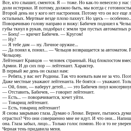
Все, кто слышит, смеются. Я — тоже. Но как-то невесело у нас 
доли истерики. И потому, должно быть, мы всегда с готовность
Второй день ни у кого нет настроения. Потому что он все еще л
остальных. Мертвые везде плохо пахнут. Но здесь — особенно..
Поворачиваю голову направо и вижу: Бабичев подошел к Чельцо
губы ткнул в рукав, подобрал с земли три пустых автоматных р
— Боец! — кричит Бабичев. — Кругом!
— Ну?
— Я тебе дам — ну. Личное оружие...
— Да понял я, понял... — Чельцов возвращается за автоматом. Р
Чельцову.
Лейтенант Кравцов — человек странный. Над блокпостом вмест
Армии. И до сих пор — лейтенант. Характер.
В первый же день он сказал нам:
— Ребята, у вас нет Родины. Так что воевать вам не за что. Поэт
Даже местные уважают лейтенанта. Не боятся — уважают. Только
— Ой, блин, — наберут детей... — это Бабичев пнул консервную
— Отставить, Бабичев, — говорит лейтенант.
— Есть... — поворачивается, хочет уйти.
— Товарищ лейтенант.
— Есть, товарищ лейтенант!
Я снова закрываю глаза. Думаю о Ленке. Вернее, пытаюсь думат
отрастил? Что они совершенно мне не идут. И что они... Напишу
она. Глаза забыл, лицо... Только голос помню. Но и то не уверен
Черная тень придавила меня.