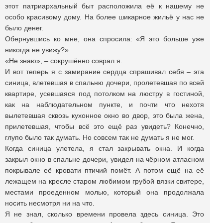
этот патриархальный быт расположила её к нашему не
особо красивому дому. На более шикарное жильё у нас не
было денег.
Обернувшись ко мне, она спросила: «Я это больше уже
никогда не увижу?»
«Не знаю», – сокрушённо соврал я.
И вот теперь я с замирание сердца спрашивал себя – эта
синица, влетевшая в спальню дочери, пролетевшая по всей
квартире, усевшаяся под потолком на люстру в гостиной,
как на наблюдательном пункте, и почти что нехотя
вылетевшая сквозь кухонное окно во двор, это была жена,
прилетевшая, чтобы всё это ещё раз увидеть? Конечно,
глупо было так думать. Но совсем так не думать я не мог.
Когда синица улетела, я стал закрывать окна. И когда
закрыл окно в спальне дочери, увидел на чёрном атласном
покрывале её кровати птичий помёт. А потом ещё на её
лежащем на кресле старом любимом грубой вязки свитере,
местами проеденном молью, который она продолжала
носить несмотря ни на что.
Я не знал, сколько времени провела здесь синица. Это