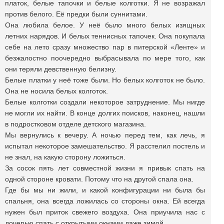
платок, белые тапочки и белые колготки. Я не возражал
против белого. Её предки были суннитами.
Она любила белое. У неё было много белых изящных
летних нарядов. И белых теннисных тапочек. Она покупала
себе на лето сразу множество пар в питерской «Ленте» и
безжалостно поочередно выбрасывала по мере того, как
они теряли девственную белизну.
Белые платки у неё тоже были. Но белых колготок не было.
Она не носила белых колготок.
Белые колготки создали некоторое затруднение. Мы нигде
не могли их найти. В конце долгих поисков, наконец, нашли
в подростковом отделе детского магазина.
Мы вернулись к вечеру. А ночью перед тем, как лечь, я
испытал некоторое замешательство. Я расстелил постель и
не знал, на какую сторону ложиться.
За сосок пять лет совместной жизни я привык спать на
одной стороне кровати. Потому что на другой спала она.
Где бы мы ни жили, и какой конфигурации ни была бы
спальня, она всегда ложилась со стороны окна. Ей всегда
нужен был приток свежего воздуха. Она приучила нас с
дочерью спать с открытыми окнами даже зимой.