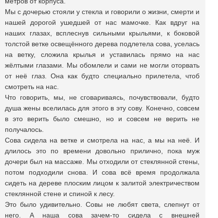
метров от корпуса.
Мы с дочерью стояли у стекла и говорили о жизни, смерти и
нашей дорогой ушедшей от нас мамочке. Как вдруг на
наших глазах, всплеснув сильными крыльями, к боковой
толстой ветке освещённого дерева подлетела сова, уселась
на ветку, сложила крылья и уставилась прямо на нас
жёлтыми глазами. Мы обомлели и сами не могли оторвать
от неё глаз. Она как будто специально прилетела, чтоб
смотреть на нас.
Что говорить, мы, не сговариваясь, почувствовали, будто
душа жены вселилась для этого в эту сову. Конечно, совсем
в это верить было смешно, но и совсем не верить не
получалось.
Сова сидела на ветке и смотрела на нас, а мы на неё. И
длилось это по времени довольно прилично, пока муж
дочери был на массаже. Мы отходили от стеклянной стены,
потом подходили снова. И сова всё время продолжала
сидеть на дереве плоским лицом к залитой электричеством
стеклянной стене и спиной к лесу.
Это было удивительно. Совы не любят света, слепнут от
него. А наша сова зачем-то сидела с внешней