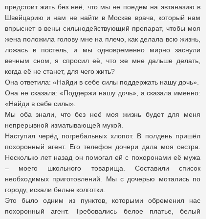
предстоит жить без неё, что мы не поедем на эвтаназию в
Швейцарию и нам не найти в Москве врача, который нам
впрыснет в вены сильнодействующий препарат, чтобы моя
жена положила голову мне на плечо, как делала всю жизнь,
ложась в постель, и мы одновременно мирно заснули
вечным сном, я спросил её, что же мне дальше делать,
когда её не станет, для чего жить?
Она ответила: «Найди в себе силы поддержать нашу дочь».
Она не сказала: «Поддержи нашу дочь», а сказала именно:
«Найди в себе силы».
Мы оба знали, что без неё моя жизнь будет для меня
непрерывной изматывающей мукой.
Наступил черёд погребальных хлопот. В полдень пришёл
похоронный агент. Его телефон дочери дала моя сестра.
Несколько лет назад он помогал ей с похоронами её мужа
– моего школьного товарища. Составили список
необходимых приготовлений. Мы с дочерью мотались по
городу, искали белые колготки.
Это было одним из пунктов, которыми обременил нас
похоронный агент. Требовались белое платье, белый