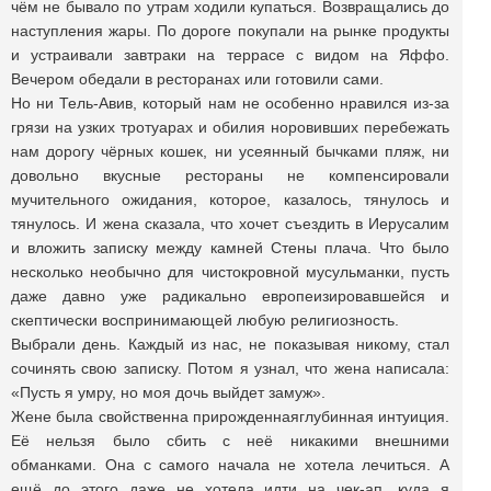
чём не бывало по утрам ходили купаться. Возвращались до
наступления жары. По дороге покупали на рынке продукты
и устраивали завтраки на террасе с видом на Яффо.
Вечером обедали в ресторанах или готовили сами.
Но ни Тель-Авив, который нам не особенно нравился из-за
грязи на узких тротуарах и обилия норовивших перебежать
нам дорогу чёрных кошек, ни усеянный бычками пляж, ни
довольно вкусные рестораны не компенсировали
мучительного ожидания, которое, казалось, тянулось и
тянулось. И жена сказала, что хочет съездить в Иерусалим
и вложить записку между камней Стены плача. Что было
несколько необычно для чистокровной мусульманки, пусть
даже давно уже радикально европеизировавшейся и
скептически воспринимающей любую религиозность.
Выбрали день. Каждый из нас, не показывая никому, стал
сочинять свою записку. Потом я узнал, что жена написала:
«Пусть я умру, но моя дочь выйдет замуж».
Жене была свойственна прирожденнаяглубинная интуиция.
Её нельзя было сбить с неё никакими внешними
обманками. Она с самого начала не хотела лечиться. А
ещё до этого даже не хотела идти на чек-ап, куда я