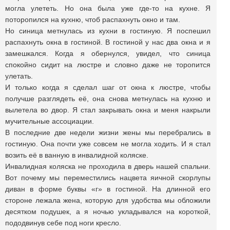
могла улететь. Но она была уже где-то на кухне. Я
поторопился на кухню, чтоб распахнуть окно и там.
Но синица метнулась из кухни в гостиную. Я поспешил
распахнуть окна в гостиной. В гостиной у нас два окна и я
замешкался. Когда я обернулся, увидел, что синица
спокойно сидит на люстре и словно даже не торопится
улетать.
И только когда я сделал шаг от окна к люстре, чтобы
получше разглядеть её, она снова метнулась на кухню и
вылетела во двор. Я стал закрывать окна и меня накрыли
мучительные ассоциации.
В последние две недели жизни жены мы перебрались в
гостиную. Она почти уже совсем не могла ходить. И я стал
возить её в ванную в инвалидной коляске.
Инвалидная коляска не проходила в дверь нашей спальни.
Вот почему мы переместились нацвета яичной скорлупы
диван в форме буквы «г» в гостиной. На длинной его
стороне лежала жена, которую для удобства мы обложили
десятком подушек, а я ночью укладывался на короткой,
пододвинув себе под ноги кресло.