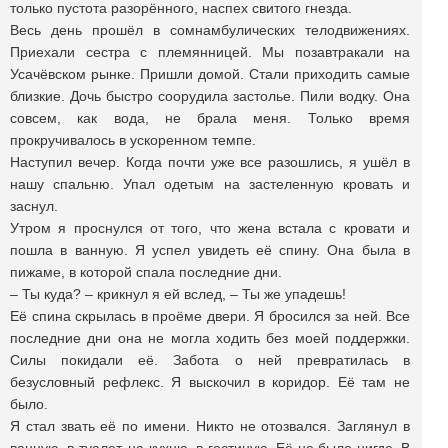
только пустота разорённого, наспех свитого гнезда.
Весь день прошёл в сомнамбулических телодвижениях.
Приехали сестра с племянницей. Мы позавтракали на
Усачёвском рынке. Пришли домой. Стали приходить самые
близкие. Дочь быстро соорудила застолье. Пили водку. Она
совсем, как вода, не брала меня. Только время
прокручивалось в ускоренном темпе.
Наступил вечер. Когда почти уже все разошлись, я ушёл в
нашу спальню. Упал одетым на застеленную кровать и
заснул.
Утром я проснулся от того, что жена встала с кровати и
пошла в ванную. Я успел увидеть её спину. Она была в
пижаме, в которой спала последние дни.
– Ты куда? – крикнул я ей вслед, – Ты же упадешь!
Её спина скрылась в проёме двери. Я бросился за ней. Все
последние дни она не могла ходить без моей поддержки.
Силы покидали её. Забота о ней превратилась в
безусловный рефлекс. Я выскочил в коридор. Её там не
было.
Я стал звать её по имени. Никто не отозвался. Заглянул в