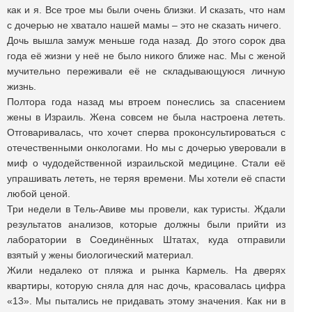
как и я. Все трое мы были очень близки. И сказать, что нам
с дочерью не хватало нашей мамы – это не сказать ничего.
Дочь вышла замуж меньше года назад. До этого сорок два
года её жизни у неё не было никого ближе нас. Мы с женой
мучительно переживали её не складывающуюся личную
жизнь.
Полтора года назад мы втроем понеслись за спасением
жены в Израиль. Жена совсем не была настроена лететь.
Отговаривалась, что хочет сперва проконсультироваться с
отечественными онкологами. Но мы с дочерью уверовали в
миф о чудодейственной израильской медицине. Стали её
упрашивать лететь, не теряя времени. Мы хотели её спасти
любой ценой.
Три недели в Тель-Авиве мы провели, как туристы. Ждали
результатов анализов, которые должны были прийти из
лаборатории в Соединённых Штатах, куда отправили
взятый у жены биологический материал.
Жили недалеко от пляжа и рынка Кармель. На дверях
квартиры, которую сняла для нас дочь, красовалась цифра
«13». Мы пытались не придавать этому значения. Как ни в