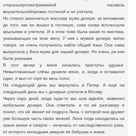
стороныпросматриваемой насквозь
внушительнойпризмы гостиной и не улетала.
Но стоило закончиться массажу мужа дочери, за мгновение
до того, как он вошел в гостиную, сова снова всплеснула
крыльями и улетела. И в этом тоже была какая-то мистика,
указывающая на мою жену. У неё с мужем дочери, мягко
говоря, не очень получалось найти общий язык. Она сама
выпросила у Бога мужа для нашей дочери. Но очень уж они
были разными.
В этот вечер у меня начались приступы удушья.
Невыплаканные слёзы душили меня, и, когда я оставался
один, я выл от горя во весь голос.
На следующий день мы вернулись в Питер. А ещё на
следующий день мы с дочерью улетели в Москву.
Через пару дней, когда куда-то мы шли вдвоём, зазвонил
мобильник дочери. Она ответила, и по её разговору я
понял, что ей звонит её подруга Лена, с которой они дружат
уже большую часть своих жизней. Лена тогда находилась на
грани жизни и смерти – лечилась от наследственного рака,
от которого молодыми умерли её бабушка и мама.