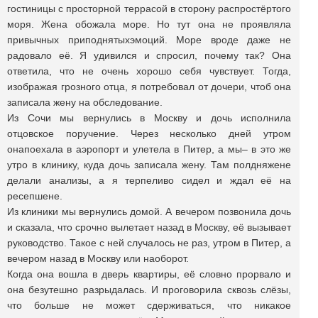
гостиницы с просторной террасой в сторону распростёртого
моря. Жена обожала море. Но тут она не проявляла
привычных приподнятыхэмоций. Море вроде даже не
радовало её. Я удивился и спросил, почему так? Она
ответила, что не очень хорошо себя чувствует. Тогда,
изображая грозного отца, я потребовал от дочери, чтоб она
записала жену на обследование.
Из Сочи мы вернулись в Москву и дочь исполнила
отцовское поручение. Через несколько дней утром
онапоехала в аэропорт и улетела в Питер, а мы– в это же
утро в клинику, куда дочь записала жену. Там полдняжене
делали анализы, а я терпеливо сидел и ждал её на
ресепшене.
Из клиники мы вернулись домой. А вечером позвонила дочь
и сказала, что срочно вылетает назад в Москву, её вызывает
руководство. Такое с ней случалось не раз, утром в Питер, а
вечером назад в Москву или наоборот.
Когда она вошла в дверь квартиры, её словно прорвало и
она безутешно разрыдалась. И проговорила сквозь слёзы,
что больше не может сдерживаться, что никакое