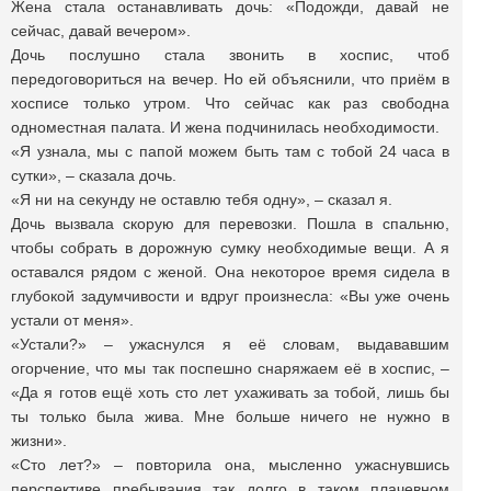
Жена стала останавливать дочь: «Подожди, давай не
сейчас, давай вечером».
Дочь послушно стала звонить в хоспис, чтоб
передоговориться на вечер. Но ей объяснили, что приём в
хосписе только утром. Что сейчас как раз свободна
одноместная палата. И жена подчинилась необходимости.
«Я узнала, мы с папой можем быть там с тобой 24 часа в
сутки», – сказала дочь.
«Я ни на секунду не оставлю тебя одну», – сказал я.
Дочь вызвала скорую для перевозки. Пошла в спальню,
чтобы собрать в дорожную сумку необходимые вещи. А я
оставался рядом с женой. Она некоторое время сидела в
глубокой задумчивости и вдруг произнесла: «Вы уже очень
устали от меня».
«Устали?» – ужаснулся я её словам, выдававшим
огорчение, что мы так поспешно снаряжаем её в хоспис, –
«Да я готов ещё хоть сто лет ухаживать за тобой, лишь бы
ты только была жива. Мне больше ничего не нужно в
жизни».
«Сто лет?» – повторила она, мысленно ужаснувшись
перспективе пребывания так долго в таком плачевном