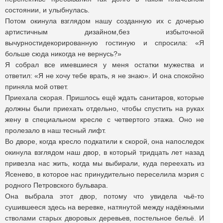
состоянии, и улыбнулась.
Потом окинула взглядом нашу созданную их с дочерью
артистичным дизайном,без избыточной
вычурностидекорированную гостиную и спросила: «Я
больше сюда никогда не вернусь?»
Я собрал все имевшиеся у меня остатки мужества и
ответил: «Я не хочу тебе врать, я не знаю». И она спокойно
приняла мой ответ.
Приехала скорая. Пришлось ещё ждать санитаров, которые
должны были приехать отдельно, чтобы спустить на руках
жену в специальном кресле с четвертого этажа. Оно не
пролезало в наш тесный лифт.
Во дворе, когда кресло подкатили к скорой, она напоследок
окинула взглядом наш двор, в который тридцать лет назад
привезла нас жить, когда мы выбирали, куда переехать из
Ясенево, в которое нас принудительно переселила мэрия с
родного Петровского бульвара.
Она выбрала этот двор, потому что увидела чьё-то
сушившееся здесь на веревке, натянутой между надёжными
стволами старых дворовых деревьев, постельное бельё. И