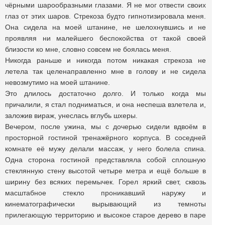
чёрными шарообразными глазами. Я не мог отвести своих
глаз от этих шаров. Стрекоза будто гипнотизировала меня.
Она сидела на моей штанине, не шелохнувшись и не
проявляя ни малейшего беспокойства от такой своей
близости ко мне, словно совсем не боялась меня.
Никогда раньше и никогда потом никакая стрекоза не
летела так целенаправленно мне в голову и не сидела
невозмутимо на моей штанине.
Это длилось достаточно долго. И только когда мы
причалили, я стал подниматься, и она неспеша взлетела и,
заложив вираж, унеслась вглубь шхеры.
Вечером, после ужина, мы с дочерью сидели вдвоём в
просторной гостиной тренажёрного корпуса. В соседней
комнате её мужу делали массаж, у него болела спина.
Одна сторона гостиной представляла собой сплошную
стеклянную стену высотой четыре метра и ещё больше в
ширину без всяких перемычек. Горел яркий свет, сквозь
масштабное стекло проникавший наружу и
кинематографически вырывающий из темноты
прилегающую территорию и высокое старое дерево в паре