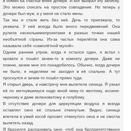
в обмен на счастье моей дочери. И Бог выбрал эту записку.
Это можно списать на простое совпадение. Но теперь у
дочери был муж, а у меня не стало жены.
Так мы и стали жить без неё. Дочь то приезжала, то
уезжала. У неё всегда было много передвижений. Она
рулила несколькимипроектами в разных точках нашей
необъятной страны. Из-за частых перелётов она сама
называла себя «самолётной мухой».
Одним ранним утром, когда я остался один, я встал с
кровати и пошёл зачем-то в комнату дочери. Даже не
помню, зачем мне это понадобилось. Обычно, когда дочери
не было, я неделями не заходил в её спальню. А тут
проснулся и зачем-то пошёл прямо туда.
Я открыл дверь, и навстречу мне вылетела синица. Я узнал
её по метнувшемуся надо мной чему-то желтому, иссиня-
черному и даже зеленоватому и голубому.
В отсутствие дочери для циркуляции воздуха я всегда
оставлял окно её спальне откинутым. Видно, синица
влетела в узкий косой просвет откинутого окна и не смогла
вылететь назад.
Я бросился распахивать окно, чтоб она беспрепятственно