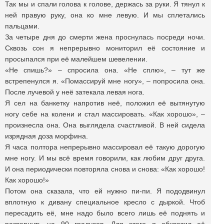
Так мы и спали голова к голове, держась за руки. Я тянул к
ней правую руку, она ко мне левую. И мы сплетались
пальцами.
За четыре дня до смерти жена проснулась посреди ночи.
Сквозь сон я непрерывно мониторил её состояние и
просыпался при её малейшем шевелении.
«Не спишь?» – спросила она. «Не сплю», – тут же
встрепенулся я. «Помассируй мне ногу», – попросила она.
После лучевой у неё затекала левая нога.
Я сел на банкетку напротив неё, положил её вытянутую
ногу себе на колени и стал массировать. «Как хорошо», –
произнесла она. Она выглядела счастливой. В ней сидела
изрядная доза морфина.
Я часа полтора непрерывно массировал её такую дорогую
мне ногу. И мы всё время говорили, как любим друг друга.
И она периодически повторяла снова и снова: «Как хорошо!
Как хорошо!»
Потом она сказала, что ей нужно пи-пи. Я пододвинул
вплотную к дивану специальное кресло с дыркой. Чтоб
пересадить её, мне надо было всего лишь её поднять и