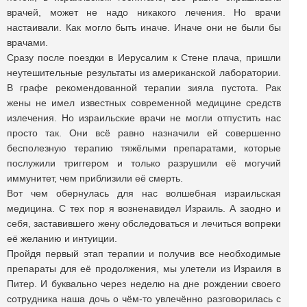
врачей, может не надо никакого лечения. Но врачи
настаивали. Как могло быть иначе. Иначе они не были бы
врачами.
Сразу после поездки в Иерусалим к Стене плача, пришли
неутешительные результаты из американской лаборатории.
В графе рекомендованной терапии зияла пустота. Рак
жены не имел известных современной медицине средств
излечения. Но израильские врачи не могли отпустить нас
просто так. Они всё равно назначили ей совершенно
бесполезную терапию тяжёлыми препаратами, которые
послужили триггером и только разрушили её могучий
иммунитет, чем приблизили её смерть.
Вот чем обернулась для нас волшебная израильская
медицина. С тех пор я возненавидел Израиль. А заодно и
себя, заставившего жену обследоваться и лечиться вопреки
её желанию и интуиции.
Пройдя первый этап терапии и получив все необходимые
препараты для её продолжения, мы улетели из Израиля в
Питер. И буквально через неделю на дне рождении своего
сотрудника наша дочь о чём-то увлечённо разговорилась с