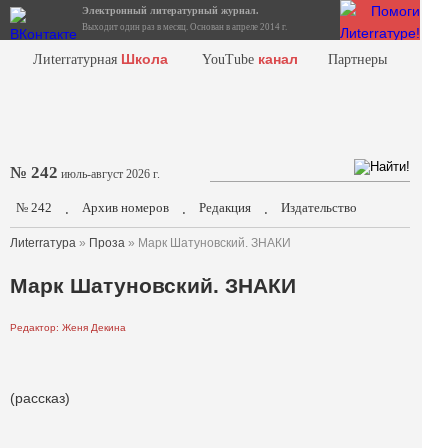
Электронный литературный журнал.
Выходит один раз в месяц. Основан в апреле 2014 г.
Школа
канал
Лиterraтурная
YouTube
Партнеры
№ 242
июль-август 2026 г.
№ 242
Архив номеров
Редакция
Издательство
.
.
.
Лиterraтура
»
Проза
» Марк Шатуновский. ЗНАКИ
Марк Шатуновский. ЗНАКИ
Редактор: Женя Декина
(рассказ)