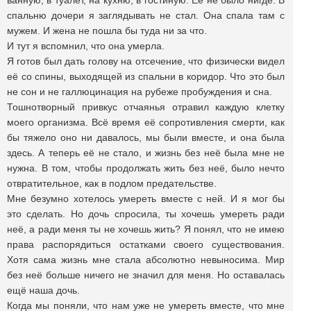
ванную, в туалет, на кухню, в гостиную. Её не было нигде. В
спальню дочери я заглядывать не стал. Она спала там с
мужем. И жена не пошла бы туда ни за что.
И тут я вспомнил, что она умерла.
Я готов был дать голову на отсечение, что физически видел
её со спины, выходящей из спальни в коридор. Что это был
не сон и не галлюцинация на рубеже пробуждения и сна.
Тошнотворный привкус отчаянья отравил каждую клетку
моего организма. Всё время её сопротивления смерти, как
бы тяжело оно ни давалось, мы были вместе, и она была
здесь. А теперь её не стало, и жизнь без неё была мне не
нужна. В том, чтобы продолжать жить без неё, было нечто
отвратительное, как в подлом предательстве.
Мне безумно хотелось умереть вместе с ней. И я мог бы
это сделать. Но дочь спросила, ты хочешь умереть ради
неё, а ради меня ты не хочешь жить? Я понял, что не имею
права распорядиться остатками своего существования.
Хотя сама жизнь мне стала абсолютно невыносима. Мир
без неё больше ничего не значил для меня. Но оставалась
ещё наша дочь.
Когда мы поняли, что нам уже не умереть вместе, что мне