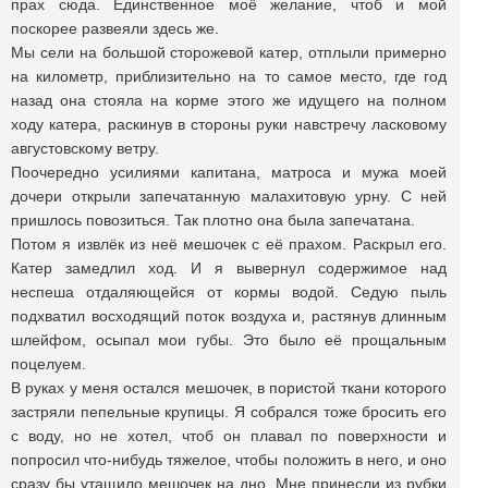
прах сюда. Единственное моё желание, чтоб и мой
поскорее развеяли здесь же.
Мы сели на большой сторожевой катер, отплыли примерно
на километр, приблизительно на то самое место, где год
назад она стояла на корме этого же идущего на полном
ходу катера, раскинув в стороны руки навстречу ласковому
августовскому ветру.
Поочередно усилиями капитана, матроса и мужа моей
дочери открыли запечатанную малахитовую урну. С ней
пришлось повозиться. Так плотно она была запечатана.
Потом я извлёк из неё мешочек с её прахом. Раскрыл его.
Катер замедлил ход. И я вывернул содержимое над
неспеша отдаляющейся от кормы водой. Седую пыль
подхватил восходящий поток воздуха и, растянув длинным
шлейфом, осыпал мои губы. Это было её прощальным
поцелуем.
В руках у меня остался мешочек, в пористой ткани которого
застряли пепельные крупицы. Я собрался тоже бросить его
с воду, но не хотел, чтоб он плавал по поверхности и
попросил что-нибудь тяжелое, чтобы положить в него, и оно
сразу бы утащило мешочек на дно. Мне принесли из рубки