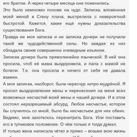
его братом. А через четыре месяца они поженились.
Это было немножко похоже на чудо. Записка, вложенная
моей женой в Стену плача, выстрелила с невероятной
быстротой. Кажется, какие ещё нужны доказательства
существования Бога.
Правда ни моя записка и ни записка дочери не получили
такой же чудодейственной силы. Но каждая из них
обладала своим совершенно очевидным изъяном.
Записка дочери была прямолинейно языческой. В ней она
просила, чтоб её мама выздоровела, и папа с мамой не
болели. Т.е. она просила и ничего от себя не давала
взамен.
А моя записка, наоборот, была чересчур хитро-мудрёной. Я
просил выздоровления жены и перенесения на меня всех
возможных несчастий моей жены и нашей дочери. И в этом
состоял неразрешимый абсурд. Любое несчастье, которое
бы случилось со мной, было бы несчастьем для них обеих.
Видимо, мне захотелось перехитрить Бога. Или поставить
его в тупиковое положение. О чём только я тогда думал.
И только жена написала чётко и прямо – возьми мою жизнь