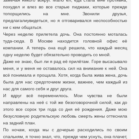
замечая никого вокруг. Мало ел, еда стала мне противна,
похудел и влез во все старые пиджаки, которые прежде
топорщились на мне. Звонили друзья,
предлагалиувидеться, но я отговаривался неспособностью
ни с кем общаться.
Через неделю прилетела дочь. Она постоянно моталась
туда-сюда. В Москве находится головной офис её
компании. А теперь она ещё решила, что каждый месяц
одну неделю будет обязательно проводить со мной.
Даже не знаю, был ли я рад её прилётам. Горе высасывало
меня, и у меня не оставалось сил на внимание к ней. Она
всё понимала и прощала. Хотя, когда была жива жена, дочь
была для нас средоточием жизни, важнее, чем каждый из
нас для самого себя и друг друга.
И вдруг всё переменилось. Мои чувства не были
направлены на неё с той же безоговорочной силой, как до
этого все сорок три года со дня её рождения. Даже мою
безусловную родительскую любовь смерть жены оттеснила
на задний план.
По ночам, когда мы с дочерью расходились по своим
спальням, я точно знал, что, прежде чем уснуть, она плачет,