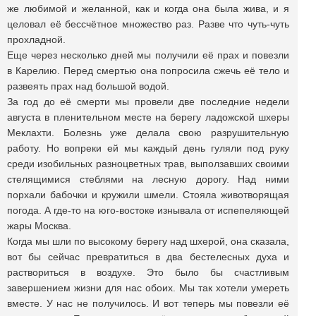
же любимой и желанной, как и когда она была жива, и я
целовал её бессчётное множество раз. Разве что чуть-чуть
прохладной.
Еще через несколько дней мы получили её прах и повезли
в Карелию. Перед смертью она попросила сжечь её тело и
развеять прах над большой водой.
За год до её смерти мы провели две последние недели
августа в пленительном месте на берегу ладожской шхеры
Меклахти. Болезнь уже делала свою разрушительную
работу. Но вопреки ей мы каждый день гуляли под руку
среди изобильных разноцветных трав, выползавших своими
стелящимися стеблями на лесную дорогу. Над ними
порхали бабочки и кружили шмели. Стояла животворящая
погода. А где-то на юго-востоке изнывала от испепеляющей
жары Москва.
Когда мы шли по высокому берегу над шхерой, она сказала,
вот бы сейчас превратиться в два бестелесных духа и
раствориться в воздухе. Это было бы счастливым
завершением жизни для нас обоих. Мы так хотели умереть
вместе. У нас не получилось. И вот теперь мы повезли её