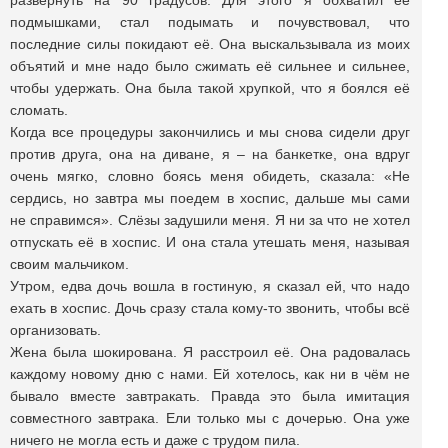
развернуть на 90 градусов. Для этого я обхватил её
подмышками, стал подымать и почувствовал, что
последние силы покидают её. Она выскальзывала из моих
объятий и мне надо было сжимать её сильнее и сильнее,
чтобы удержать. Она была такой хрупкой, что я боялся её
сломать.
Когда все процедуры закончились и мы снова сидели друг
против друга, она на диване, я – на банкетке, она вдруг
очень мягко, словно боясь меня обидеть, сказала: «Не
сердись, но завтра мы поедем в хоспис, дальше мы сами
не справимся». Слёзы задушили меня. Я ни за что не хотел
отпускать её в хоспис. И она стала утешать меня, называя
своим мальчиком.
Утром, едва дочь вошла в гостиную, я сказал ей, что надо
ехать в хоспис. Дочь сразу стала кому-то звонить, чтобы всё
организовать.
Жена была шокирована. Я расстроил её. Она радовалась
каждому новому дню с нами. Ей хотелось, как ни в чём не
бывало вместе завтракать. Правда это была имитация
совместного завтрака. Ели только мы с дочерью. Она уже
ничего не могла есть и даже с трудом пила.