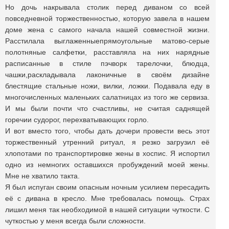
Но дочь накрывала столик перед диваном со всей
повседневной торжественностью, которую завела в нашем
доме жена с самого начала нашей совместной жизни.
Расстилала выглаженныепрямоугольные матово-серые
полотняные салфетки, расставляла на них нарядные
расписанные в стиле пэчворк тарелочки, блюдца,
чашки,раскладывала лаконичные в своём дизайне
блестящие стальные ножи, вилки, ложки. Подавала еду в
многочисленных маленьких салатницах из того же сервиза.
И мы были почти что счастливы, не считая саднящей
горечии судорог, перехватывающих горло.
И вот вместо того, чтобы дать дочери провести весь этот
торжественный утренний ритуал, я резко загрузил её
хлопотами по транспортировке жены в хоспис. Я испортил
одно из немногих оставшихся пробуждений моей жены.
Мне не хватило такта.
Я был испуган своим опасным ночным усилием пересадить
её с дивана в кресло. Мне требовалась помощь. Страх
лишил меня так необходимой в нашей ситуации чуткости. С
чуткостью у меня всегда были сложности.