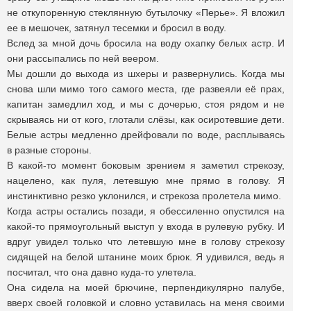
не откупоренную стеклянную бутылочку «Перье». Я вложил
ее в мешочек, затянул тесемки и бросил в воду.
Вслед за мной дочь бросила на воду охапку белых астр. И
они рассыпались по ней веером.
Мы дошли до выхода из шхеры и развернулись. Когда мы
снова шли мимо того самого места, где развеяли её прах,
капитан замедлил ход, и мы с дочерью, стоя рядом и не
скрываясь ни от кого, глотали слёзы, как осиротевшие дети.
Белые астры медленно дрейфовали по воде, расплываясь
в разные стороны.
В какой-то момент боковым зрением я заметил стрекозу,
нацелено, как пуля, летевшую мне прямо в голову. Я
инстинктивно резко уклонился, и стрекоза пролетела мимо.
Когда астры остались позади, я обессиленно опустился на
какой-то прямоугольный выступ у входа в рулевую рубку. И
вдруг увидел только что летевшую мне в голову стрекозу
сидящей на белой штанине моих брюк. Я удивился, ведь я
посчитал, что она давно куда-то улетела.
Она сидела на моей брючине, перпендикулярно палубе,
вверх своей головкой и словно уставилась на меня своими