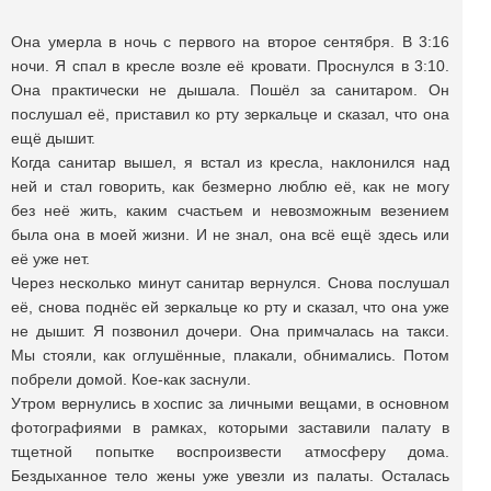
Она умерла в ночь с первого на второе сентября. В 3:16
ночи. Я спал в кресле возле её кровати. Проснулся в 3:10.
Она практически не дышала. Пошёл за санитаром. Он
послушал её, приставил ко рту зеркальце и сказал, что она
ещё дышит.
Когда санитар вышел, я встал из кресла, наклонился над
ней и стал говорить, как безмерно люблю её, как не могу
без неё жить, каким счастьем и невозможным везением
была она в моей жизни. И не знал, она всё ещё здесь или
её уже нет.
Через несколько минут санитар вернулся. Снова послушал
её, снова поднёс ей зеркальце ко рту и сказал, что она уже
не дышит. Я позвонил дочери. Она примчалась на такси.
Мы стояли, как оглушённые, плакали, обнимались. Потом
побрели домой. Кое-как заснули.
Утром вернулись в хоспис за личными вещами, в основном
фотографиями в рамках, которыми заставили палату в
тщетной попытке воспроизвести атмосферу дома.
Бездыханное тело жены уже увезли из палаты. Осталась