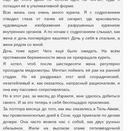
потащил её в ультимативной форме.
Всю жизнь она очень много курила. Я с содроганием
отводил глаза от пачек её сигарет, где красовались
чудовищные изображения разрушенных курением
внутренних органов. А по ночам с содроганием слышал, как
жена и дочь поочерёдно кашляют. Дочь у себя в спальне, а
жена рядом со мной.
Дочь тоже курит. Чего ещё было ожидать. На всём
протяжении беременности жена не прекращала курить.
Я хотел, чтоб после шестидесяти жена регулярно
проходила медосмотры. Мечтал поймать её рак на ранней
стадии. Но её раздражал этот мой спорадический,
незатейливый и, как оказалось, напрасный рационализм, и
она ему пассивно сопротивлялась.
Но в этот раз, за месяц до Израиля, мне удалось добиться
своего. И за это теперь я себя беспощадно проклинаю.
За полтора месяца до того, как мы оказались в Тель-Авиве,
мы провелинесколько дней в Сочи, куда приехали по делам
дочери. Она часто возила нас с собой, как двух ручных
обезьянок. Жили на высоком этаже пятизвёздочной