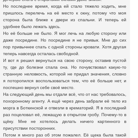
Но последнее время, когда ей стало тяжело ходить, мне
пришлось перелечь на её место к окну, потому что моя
сторона была ближе к двери из спальни. И теперь ей
удобнее было лежать здесь.
Но её больше не было. Я мог лечь на любую сторону или
даже посредине. Но посредине я не привык. Мне до сих
пор привычнее спать с одной стороны кровати. Хотя другая
теперь навсегда осталась свободной.
И вот я решил вернуться на свою сторону, оставив пустой
ту, где до болезни спала она. Но почувствовал какую-то
странную неловкость, которой не придал значения, словно
я поторопился воспользоваться тем, что её больше нет, и
поспешно вернул себе своё место.
На следующий день мы отдали всё, что от нас требовалось,
похоронному агенту. А ещё через день забрали её тело из
морга в Боткинской и отвезли в крематорий. Я в последний
раз поцеловал её, лежащую в открытом гробу. Почему-то в
щёку. Мне не хотелось делать ничего картинного в
присутствии посторонних.
Потом я много раз об этом пожалел. Её щека была такой