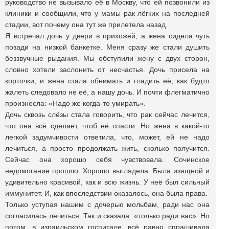
руководство не вызывало её в Москву, что ей позвонили из
клиники и сообщили, что у мамы рак лёгких на последней
стадии, вот почему она тут же прилетела назад.
Я встречал дочь у двери в прихожей, а жена сидела чуть
позади на низкой банкетке. Меня сразу же стали душить
беззвучные рыдания. Мы обступили жену с двух сторон,
словно хотели заслонить от несчастья. Дочь присела на
корточки, и жена стала обнимать и гладить её, как будто
жалеть следовало не её, а нашу дочь. И почти флегматично
произнесла: «Надо же когда-то умирать».
Дочь сквозь слёзы стала говорить, что рак сейчас лечится,
что она всё сделает, чтоб её спасти. Но жена в какой-то
легкой задумчивости ответила, что, может, ей не надо
лечиться, а просто продолжать жить, сколько получится.
Сейчас она хорошо себя чувствовала. Сочинское
недомогание прошло. Хорошо выглядела. Была изящной и
удивительно красивой, как и всю жизнь. У неё был сильный
иммунитет. И, как впоследствии оказалось, она была права.
Только уступая нашим с дочерью мольбам, ради нас она
согласилась лечиться. Так и сказала: «только ради вас». Но
потом, в израильском госпитале, всё равно спрашивала