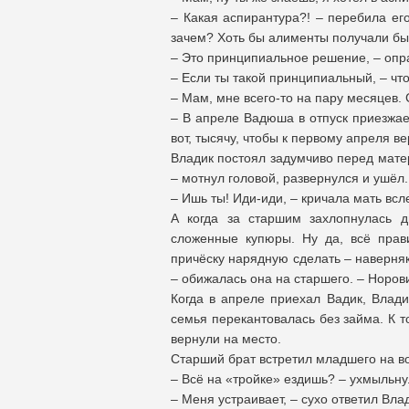
– Какая аспирантура?! – перебила ег
зачем? Хоть бы алименты получали бы н
– Это принципиальное решение, – опр
– Если ты такой принципиальный, – чт
– Мам, мне всего-то на пару месяцев. 
– В апреле Вадюша в отпуск приезжае
вот, тысячу, чтобы к первому апреля в
Владик постоял задумчиво перед матер
– мотнул головой, развернулся и ушёл.
– Ишь ты! Иди-иди, – кричала мать всл
А когда за старшим захлопнулась д
сложенные купюры. Ну да, всё прави
причёску нарядную сделать – наверняк
– обижалась она на старшего. – Норови
Когда в апреле приехал Вадик, Влади
семья перекантовалась без займа. К т
вернули на место.
Старший брат встретил младшего на во
– Всё на «тройке» ездишь? – ухмыльну
– Меня устраивает, – сухо ответил Вла