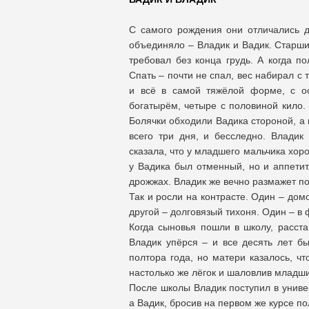
С самого рождения они отличались др
объединяло – Владик и Вадик. Старши
требовал без конца грудь. А когда п
Спать – почти не спал, вес набирал с 
и всё в самой тяжёлой форме, с о
богатырём, четыре с половиной кило. 
Болячки обходили Вадика стороной, а 
всего три дня, и бесследно. Владик
сказала, что у младшего мальчика хор
у Вадика был отменный, но и аппетит
дрожжах. Владик же вечно размажет по
Так и росли на контрасте. Один – дом
другой – долговязый тихоня. Один – в ф
Когда сыновья пошли в школу, расста
Владик упёрся – и все десять лет б
полтора года, но матери казалось, чт
настолько же лёгок и шаловлив младш
После школы Владик поступил в универ
а Вадик, бросив на первом же курсе п