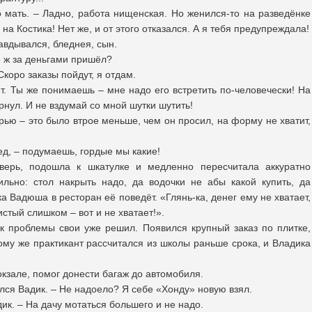
о мать. – Ладно, работа нищенская. Но женился-то на разведёнке
а Костика! Нет же, и от этого отказался. А я тебя предупреждала!
авдывался, бледнея, сын.
о ж за деньгами пришёл?
Скоро заказы пойдут, я отдам.
т. Ты же понимаешь – мне надо его встретить по-человечески! На
ернул. И не вздумай со мной шутки шутить!
ью – это было втрое меньше, чем он просил, на форму не хватит,
ед, – подумаешь, гордые мы какие!
верь, подошла к шкатулке и медленно пересчитала аккуратно
льно: стол накрыть надо, да водочки не абы какой купить, да
а Вадюша в ресторан её поведёт. «Глянь-ка, денег ему не хватает,
стый слишком – вот и не хватает!».
к проблемы свои уже решил. Появился крупный заказ по плитке,
ому же практикант рассчитался из школы раньше срока, и Владика
кзале, помог донести багаж до автомобиля.
лся Вадик. – Не надоело? Я себе «Хонду» новую взял.
дик. – На дачу мотаться большего и не надо.