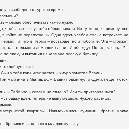
шу в свободное от уроков время.
 времени?
ать – семью обеспечивать как-то нужно.
, чтобы все вокруг тебя обеспечивали. Вот у меня, к примеру, две
о, в койке не перепутаешь. Одна здесь хлебом-солью встречает, не
в Перми. Та, что в Перми – постарше, но и побогаче. Эта – стрижёт,
ит, та – пельмени домашние лепит. И обе ждут. Понял, как надо? –
о по плечу и вытащил из кармана плоскую бутылку.
ший.
и отхлебнул виски.
 Сын у тебя как-никак растёт, – хмуро заметил Владик.
Три магазина в Мытищах, – Вадик подмигнул и сделал ещё глоток.
дик. – Тебе что – совсем не стыдно? Или ты притворяешься?
омут башку вдел, теперь не выпутаешься. Чужого растишь.
ормозил.
атеринской квартиры. Навьючившись сумками, братья молча
ть, бросившись на шею к младшему сыну.