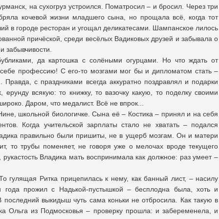
рманск, на сухогруз устроился. Поматросил – и бросил. Через три
бряла кочевой жизни младшего сына, но прощала всё, когда тот
чший в городе ресторан и угощал деликатесами. Шампанское лилось
ованной причёской, среди весёлых Вадиковых друзей и забывала о
 и забывчивости.
бубликами, да картошка с солёными огурцами. Но что ждать от
себе профессию! С его-то мозгами мог бы и дипломатом стать –
.. Правда, с праздниками всегда аккуратно поздравлял и подарки
, ерунду всякую: то книжку, то вазочку какую, то поделку своими
ироко. Даром, что медалист. Всё не впрок...
ине, школьной биологичке. Сына её – Костика – принял и на себя
ентов. Когда учительской зарплаты стало не хватать – подался
Владика правильно были пришиты, не в ущерб мозгам. Он и матери
ит, то трубы поменяет, не говоря уже о мелочах вроде текущего
 рукастость Владика мать воспринимала как должное: раз умеет –
То гулящая Ритка прицепилась к нему, как банный лист, – насилу
ри года прожил с Надькой-пустышкой – бесплодна была, хоть и
В последний выкидыш чуть сама коньки не отбросила. Как такую в
а Ольга из Подмосковья – проверку прошла: и забеременела, и