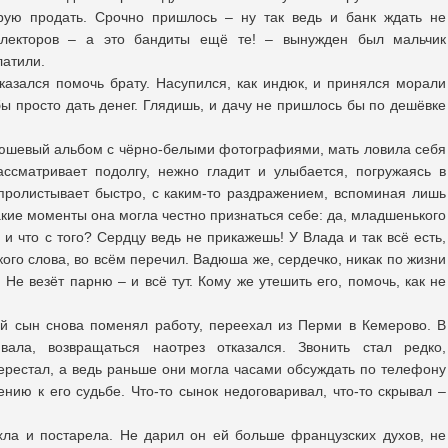
рую продать. Срочно пришлось – ну так ведь и банк ждать не
ллекторов – а это бандиты ещё те! – вынужден был мальчик
латили.
тказался помочь брату. Насупился, как индюк, и принялся морали
обы просто дать денег. Глядишь, и дачу не пришлось бы по дешёвке
люшевый альбом с чёрно-белыми фотографиями, мать ловила себя
ссматривает подолгу, нежно гладит и улыбается, погружаясь в
пролистывает быстро, с каким-то раздражением, вспоминая лишь
акие моменты она могла честно признаться себе: да, младшенького
и что с того? Сердцу ведь не прикажешь! У Влада и так всё есть,
ого слова, во всём перечил. Вадюша же, сердечко, никак по жизни
. Не везёт парню – и всё тут. Кому же утешить его, помочь, как не
й сын снова поменял работу, переехал из Перми в Кемерово. В
вала, возвращаться наотрез отказался. Звонить стал редко,
перестал, а ведь раньше они могла часами обсуждать по телефону
нию к его судьбе. Что-то сынок недоговаривал, что-то скрывал –
ла и постарела. Не дарил он ей больше французских духов, не