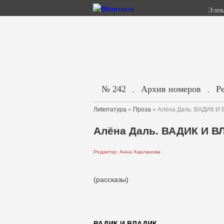
Элек
№ 242
Архив номеров
Р
.
.
Лиterraтура
»
Проза
» Алёна Даль. ВАДИК И
Алёна Даль. ВАДИК И 
Редактор: Анна Харланова
(рассказы)
ВАДИК И ВЛАДИК