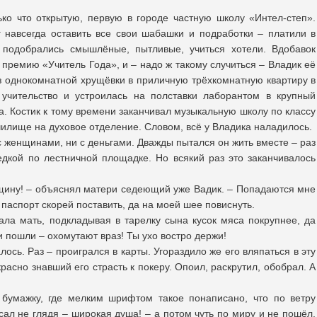
ко что открытую, первую в городе частную школу «Интел-степ».
 навсегда оставить все свои шабашки и подработки – платили в
 подобрались смышлёные, пытливые, учиться хотели. Вдобавок
 премию «Учитель Года», и – надо ж такому случиться – Владик её
з однокомнатной хрущёвки в приличную трёхкомнатную квартиру в
учительство и устроилась на полставки лаборантом в крупный
. Костик к тому времени заканчивал музыкальную школу по классу
училище на духовое отделение. Словом, всё у Владика наладилось.
 с женщинами, ни с деньгами. Дважды пытался он жить вместе – раз
седкой по лестничной площадке. Но всякий раз это заканчивалось
щину! – объяснял матери седеющий уже Вадик. – Попадаются мне
паспорт скорей поставить, да на моей шее повиснуть.
вала мать, подкладывая в тарелку сына кусок мяса покрупнее, да
и пошли – охомутают враз! Ты ухо востро держи!
ось. Раз – проигрался в карты. Угораздило же его вляпаться в эту
красно знавший его страсть к покеру. Опоил, раскрутил, обобрал. А
 бумажку, где мелким шрифтом такое понаписано, что по ветру
сал не глядя – широкая душа! – а потом чуть по миру и не пошёл.