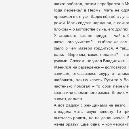
шахте работал, потом перебрался в Му
года переехал в Пермь. Мать не одо
приезжал в отпуск. Вадик вёл её в лу
рекой. Мать сидела нарядная, с лакир
плохом – о мотовстве сына, его долгах
У старшего, как не приди, – чай с 
школьного учителя? – выбрал же сам 
было б чем матери гордиться. А так..
дарил. Впрочем, какие подарки? – так
руками. Словом, не умел Владик жить ш
Женился на разведёнке – долговязой Н
записал, отказавшись сдуру от алим
шабашить, плитку класть. Руки-то у 
частенько помогал – то обои перекле
крана или сломанного замка. Впрочем,
значит, должен.
А вот Вадику с женщинами не везло. 
отвадила мать такую невесту. То т
пыталась родить, но не донашивала. 
жёны брать? Ещё одна – коммерсантк