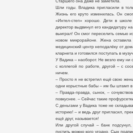
Старшего она даже не заметила.
Шли годы. Владика пригласили в толь
Жизнь его круто изменилась. Он смог
«Интел-степ» хорошо. Дети в школе
директор выдвинул его кандидатуру на
выиграл! Он смог переселить семью и
новом микрорайоне. Жена оставила 
медицинский центр неподалёку от дома
кларнета и готовился поступать в муз
У Вадика – наоборот. Не везло ему ни
с коллегой по работе, другой – с со
ничем.
– Просто я не встретил ещё свою жен
одни корыстные бабы – им бы штамп в 
– Правда-правда, сынок, – сочувство
повкуснее. – Сейчас такие профурсетк
С деньгами у Вадика тоже не складывал
историю! – и ведь друг пригласил, пре
ещё друг, называется!
Или другой случай – банк подсунул,
пустить можно кого угодно. Сын подпи