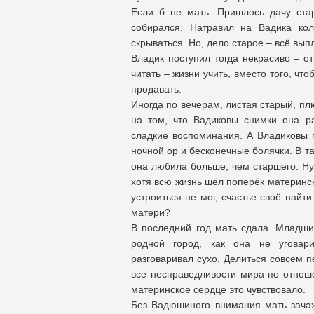
Если б не мать. Пришлось дачу ста
собирался. Натравил на Вадика ко
скрываться. Но, дело старое – всё вып
Владик поступил тогда некрасиво – о
читать – жизни учить, вместо того, чт
продавать.
Иногда по вечерам, листая старый, п
на том, что Вадиковы снимки она ра
сладкие воспоминания. А Владиковы 
ночной ор и бесконечные болячки. В т
она любила больше, чем старшего. Ну 
хотя всю жизнь шёл поперёк материнск
устроиться не мог, счастье своё найти
матери?
В последний год мать сдала. Младши
родной город, как она не уговари
разговаривал сухо. Делиться совсем 
все несправедливости мира по отноше
материнское сердце это чувствовало.
Без Вадюшиного внимания мать зачах