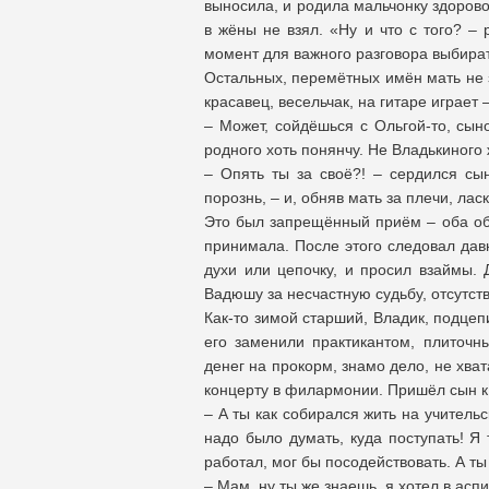
выносила, и родила мальчонку здорово
в жёны не взял. «Ну и что с того? –
момент для важного разговора выбира
Остальных, перемётных имён мать не 
красавец, весельчак, на гитаре играет 
– Может, сойдёшься с Ольгой-то, сын
родного хоть понянчу. Не Владькиного
– Опять ты за своё?! – сердился сы
порознь, – и, обняв мать за плечи, лас
Это был запрещённый приём – оба об 
принимала. После этого следовал дав
духи или цепочку, и просил взаймы. 
Вадюшу за несчастную судьбу, отсутст
Как-то зимой старший, Владик, подце
его заменили практикантом, плиточн
денег на прокорм, знамо дело, не хва
концерту в филармонии. Пришёл сын к 
– А ты как собирался жить на учительс
надо было думать, куда поступать! 
работал, мог бы посодействовать. А ты
– Мам, ну ты же знаешь, я хотел в аспи