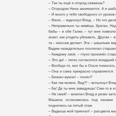
– Так ты ещё и огород сажаешь?
– Огородом Нина занимается. А я шаба
– И много у тебя свободного от уроков
– Мало, – вздохнул Влад. – Но что дел
– Неправильно ты живёшь, братан. Надо
бабы – и обе Галки, – тут мне повезл
знает, как угодить-ублажить. Другая – 
та – массаж делает. Эта – шашлыки жар
Вадим назидательно похлопал старшег
– Каждому своё, – глухо произнёс стар
– Это да! – легко согласился младший 
– Вообще-то, мог бы и Ольге помогать.
– Она и сама прекрасно справляется. 
– Бизнес-вумэн! – понял?
– Как так можно, Вад?! – вспыхнул Вла
– Ба! Да ты мне завидуешь! Сам-то в х
– Не смей! – вскипел Влад и резко зат
Машина остановилась под окнами м
поднялись на пятый этаж.
– Вадюша мой приехал! – расцвела ма