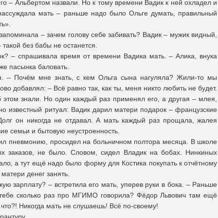
го – Альбертом назвали. Но к тому времени Вадик к ней охладел и
 рассуждала мать – раньше надо было Ольге думать, правильный
ть».
запоминала – зачем голову себе забивать? Вадик – мужик видный,
– такой без бабы не останется.
ок? – спрашивала время от времени Вадика мать. – Алика, внука
 же пасынка баловать.
н. – Почём мне знать, с кем Ольга сына нагуляла? Жили-то мы
ково добавлял: – Всё равно так, как ты, меня никто любить не будет.
этом знали. Но один каждый раз применял его, а другая – млея,
но известный ритуал: Вадик дарил матери подарок – французские
Долг он никогда не отдавал. А мать каждый раз прощала, жалея
вие семьи и бытовую неустроенность.
пил пневмонию, просидел на больничном полтора месяца. В школе
ых заказов, не было. Словом, сидел Владик на бобах. Нинкиных
тало, а тут ещё надо было форму для Костика покупать к отчётному
матери денег занять.
кую зарплату? – встретила его мать, уперев руки в бока. – Раньше
Я тебе сколько раз про МГИМО говорила? Фёдор Львович там ещё
 что?! Никогда мать не слушаешь! Всё по-своему!
рантуру...