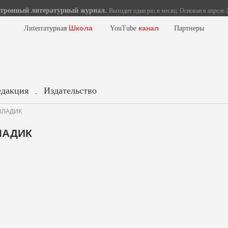
тронный литературный журнал.
Выходит один раз в месяц. Основан в апреле 2
Школа
канал
Лиterraтурная
YouTube
Партнеры
едакция
Издательство
.
 ВЛАДИК
ВЛАДИК