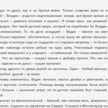
уг от друга, как и не братья вовсе. Только созвучие имён их и
й – Владик – родился недоношенным, хилым, всё время кричал и
олучал – давился молоком и кашлял. И снова орал, как резаный.
трудом. Нет такой детской хвори, которой не переболел бы Владик,
сложнениями. То ли дело младший – Вадик – явился на свет
Сосал серьёзно, обстоятельно, а потом сразу же крепко засыпал.
когда в полтора года он подцепил от старшего ветрянку – то болел
 же навсегда остался рябым на одну щёку. Участковый педиатр
оший иммунитет, а у старшего – ослабленный. Не только иммунитет
. Что ни приготовь – съедал махом и добавку просил. Рос как на
 тарелке и не доест – сущее мучение!
осед, другого со двора домой не загонишь. Один – бойкий крепыш,
утбол, другой – за книги.
новка изменилась: Вадик ленился, хватал двойки и замечания, а
ыл круглым отличником. Разница между мальчишками была всего
о больше – насколько упёрт, не по-детски серьёзен был старший,
ий.
ситет на филологический – бабский, как считала мать, факультет,
олитех, подался на заработки на Севера. Сначала в Мончегорске на