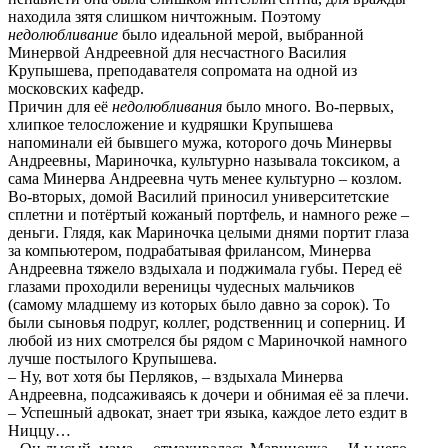
находила зятя слишком ничтожным. Поэтому
недолюбливание
было идеальной мерой, выбранной
Минервой Андреевной для несчастного Василия
Крупышева, преподавателя сопромата на одной из
московских кафедр.
Причин для её
недолюбливания
было много. Во-первых,
хлипкое телосложение и кудряшки Крупышева
напоминали ей бывшего мужа, которого дочь Минервы
Андреевны, Мариночка, культурно называла токсиком, а
сама Минерва Андреевна чуть менее культурно – козлом.
Во-вторых, домой Василий приносил университетские
сплетни и потёртый кожаный портфель, и намного реже –
деньги. Глядя, как Мариночка целыми днями портит глаза
за компьютером, подрабатывая фрилансом, Минерва
Андреевна тяжело вздыхала и поджимала губы. Перед её
глазами проходили вереницы чудесных мальчиков
(самому младшему из которых было давно за сорок). То
были сыновья подруг, коллег, родственниц и соперниц. И
любой из них смотрелся бы рядом с Мариночкой намного
лучше постылого Крупышева.
– Ну, вот хотя бы Перляков, – вздыхала Минерва
Андреевна, подсаживаясь к дочери и обнимая её за плечи.
– Успешный адвокат, знает три языка, каждое лето ездит в
Ниццу…