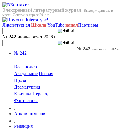
Электронный литературный журнал.
Выходит один раз в
месяц. Основан в апреле 2014 г.
Лиterraтурная
Школа
YouTube
канал
Партнеры
№ 242
июль-август 2026 г.
№ 242
июль-август 2026 г.
№ 242
Весь номер
Актуальное
Поэзия
Проза
Драматургия
Критика
Переводы
Фантастика
.
Архив номеров
.
Редакция