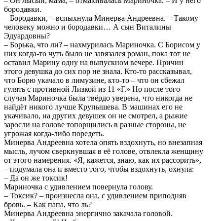
– Он лысый, мама, – отмахивалась Мариночка. – И у него
бородавки.
– Бородавки, – вспыхнула Минерва Андреевна. – Такому
человеку можно и бородавки… А сын Виталины
Эдуардовны?
– Борька, что ли? – нахмурилась Мариночка. С Борисом у
них когда-то чуть было не завязался роман, пока тот не
оставил Марину одну на выпускном вечере. Причин
этого девушка до сих пор не знала. Кто-то рассказывал,
что Борю укачало в лимузине, кто-то – что он сбежал
гулять с противной Лизкой из 11 «Г.» Но после того
случая Мариночка была твёрдо уверена, что никогда не
найдёт никого лучше Крупышева. В машинах его не
укачивало, на других девушек он не смотрел, а рыжие
заросли на голове топорщились в разные стороны, не
угрожая когда-либо поредеть.
Минерва Андреевна хотела опять вздохнуть, но внезапная
мысль, лучом сверкнувшая в её голове, отвлекла женщину
от этого намерения. «Я, кажется, знаю, как их рассорить»,
– подумала она и вместо того, чтобы вздохнуть, охнула:
– Да он же токсик!
Мариночка с удивлением повернула голову.
– Токсик? – произнесла она, с удивлением приподняв
бровь. – Как папа, что ль?
Минерва Андреевна энергично закачала головой.