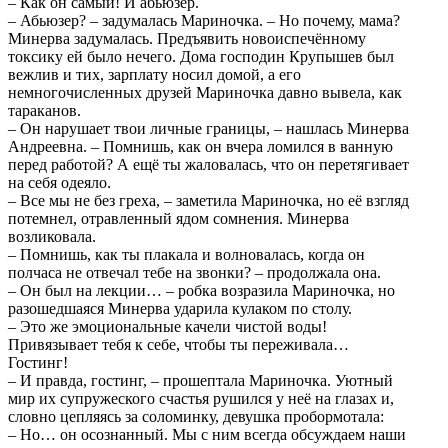
– Как он самый! И абьюзер.
– Абьюзер? – задумалась Мариночка. – Но почему, мама?
Минерва задумалась. Предъявить новоиспечённому
токсику ей было нечего. Дома господин Крупышев был
вежлив и тих, зарплату носил домой, а его
немногочисленных друзей Мариночка давно вывела, как
тараканов.
– Он нарушает твои личные границы, – нашлась Минерва
Андреевна. – Помнишь, как он вчера ломился в ванную
перед работой? А ещё ты жаловалась, что он перетягивает
на себя одеяло.
– Все мы не без греха, – заметила Мариночка, но её взгляд
потемнел, отравленный ядом сомнения. Минерва
возликовала.
– Помнишь, как ты плакала и волновалась, когда он
полчаса не отвечал тебе на звонки? – продолжала она.
– Он был на лекции… – робка возразила Мариночка, но
разошедшаяся Минерва ударила кулаком по столу.
– Это же эмоциональные качели чистой воды!
Привязывает тебя к себе, чтобы ты переживала…
Гостинг!
– И правда, гостинг, – прошептала Мариночка. Уютный
мир их супружеского счастья рушился у неё на глазах и,
словно цепляясь за соломинку, девушка пробормотала:
– Но… он осознанный. Мы с ним всегда обсуждаем наши