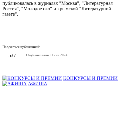
публиковалась в журналах "Москва", "Литературная
Россия", "Молодое око" и крымской "Литературной
газете".
Поделиться публикацией:
537
Опубликовано
01 сен 2024
КОНКУРСЫ И ПРЕМИИ
АФИША
Наверх ↑
© 2014-2026 ИД Лиterraтура
Правовая информация
Владелец - Наталья Комелькова
Авторизация
ВХОД НА САЙТ