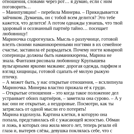
отношения, словами через рот… я думаю, если с ним
поговорить…
– Манипуляции! – перебила Минерва. – Прикидывается
зайчиком. Думаешь, он с тобой всем делится? Это тебе
кажется, что делится! А потом однажды узнаешь, что твой
здоровый и осознанный партнёр тайно… посещает
любовницу!
Мариночка содрогнулась. Мысль о разлучнице, готовой
влезть своими наманикюренными ногтями в их семейное
счастье, заставила её разрыдаться. Почему ногти коварной
соперницы должны быть наманикюрены, Марина не
знала. Фантазия рисовала любовницу Крупышева
вульгарными яркими мазками: дорогая одежда, парфюм и
взгляд хищницы, готовой сцапать её милую рыжую
птичку.
– А может быть, у нас открытые отношения, – всхлипнула
Мариночка. Минерва властно прижала её к груди.
– Открытые отношения – это когда такое положение дел
устраивает обоих партнёров, – заметила она сурово. – А у
вас они не открытые, а нездоровые. Посмотри, как ты
затряслась от одной мысли его потерять!
Марина вздохнула. Картина клетки, в которую она
попала, представилась ей с ужасающей ясностью. Обман
и ложь, в которых она жила много лет, теперь резали ей
глаза и, вытерев слёзы, девушка поклялась себе, что с