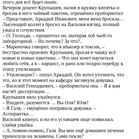
этого дня всё будет иначе.
Вечером доцент Крупышев, налив в кружку кипятка и
бросив в него чайный пакетик, отрешённо пробормотал:
– Представьте, Аркадий Иванович: меня жена бросила…
Лысеющий коллега бросил на Василия взгляд, полный
ужаса и сочувствия.
– О, Господи, – прошептал он, вытирая лоб чьей-то
лабораторной. – Но почему? За что?..
– Мариночка говорит, что я абьюзер и токсик, –
бесстрастно произнёс Крупышев, бросая в чашку всё
новые и новые пакетики. – Что она хочет научиться
любить себя, а я – нарцисс, и рано или поздно перейду к
этапу утилизации.
– Утилизации? – охнул Аркадий. Он хотел уточнить, что
это, но в этот момент на кафедру заглянула девушка.
– Василий Геннадьевич, – пробормотала она. – Я к вам
насчёт диссертации…
Крупышев вяло улыбнулся.
– Входите, разумеется … Вы Оля? Юля?
– Я Галя, – смущённо поправила девушка. –
Аспирантка…
Василий кивнул, и на его уставшем лице появилась
слабая улыбка.
– А, помню-помню, Галя. Вы мне ещё домашнее печенье
приносили на экзамены. Сами пекли?