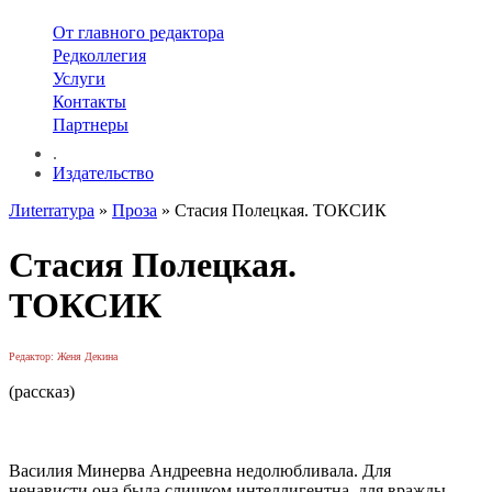
От главного редактора
Редколлегия
Услуги
Контакты
Партнеры
.
Издательство
Лиterraтура
»
Проза
» Стасия Полецкая. ТОКСИК
Стасия Полецкая.
ТОКСИК
Редактор: Женя Декина
(рассказ)
Василия Минерва Андреевна недолюбливала. Для
ненависти она была слишком интеллигентна, для вражды