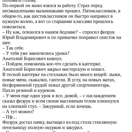
поломать голову.
По-первой он живо взялся за работу. Страх перед
несмышлеными мальчишками прошел. Пятиклассников, в
общем-то, как шестиклассников он быстро направил в
нужную колею, а вот со старшими классами пришлось
повозиться.
– Ну как, освоился в нашем бедламе? – спросил физрук
Юрий Владимирович и по привычке поправил свисток на
шее.
– Так себе.
– У тебя уже закончились уроки?
Анатолий Борисович кивнул.
– Пойдем, поможешь кое-что сделать в каптерке.
Анатолий Борисович закрыл мастерскую и пошел.
В тесной каптерке на стеллажах было много вещей: лыжи,
новые мячи, скакалки, гантели. В углу, на новых матах,
бесформенной грудой лежал другой спортинвентарь.
Пахло резиной и куревом.
– У меня еще один урок и все, домой, – с наслаждением
сказал физрук и всем своим массивным телом плюхнулся
на хлюпкий стул. – Закуривай, если хочешь.
– А тут можно?
– Пф…
Физрук достал пачку, вытащил из-под стола стеклянную
пепельницу полную окурков и закурил.