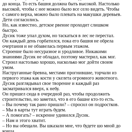
до конца. То есть башня должна быть высокой. Настолько
высокой, чтобы с нее можно было все село видеть. Чтобы
с самого верха, можно было плевать на макушки деревьев.
Дети согласились.
Но, как известно, детское рвение проходит слишком
быстро.
Дусик тоже упал духом, но таскаться в лес не перестал.
Он каждый день горбатился, пока его башня не обрела
очертания и не обзавелась первым этажом.
Строение было несуразное и уродливое. Никакими
знаниями Дусик не обладал, поэтому мастерил, как мог.
Строил настолько хорошо, насколько мог дойти своим
умом.
Наструганные бревна, местами прогнившие, торчали из
первого этажа как кости у скелета огромного животного.
Дусик разглядывал свое творение и каждый раз
засматривался вверх, к небу.
Он пришел сюда в очередной раз, чтобы продолжить
строительство, но заметил, что в его башне кто-то есть.
– Вы почему так рано пришли? – спросил он подростков.
– Мы в карты тут играть будем.
– А помогать? – искренне удивился Дусик.
– Нам и этого хватит.
– Но вы обещали. Вы шказали мне, что будете шо мной до
конца.