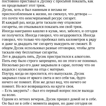
постоянно приставал к Дусику с просьбой показать, как
он проделывает этот трюк.
Дусик, хоть и был наивным и весьма не
приспособленным к жизни, но смекнул, что детвора —
это почти что неисчерпаемый ресурс сигарет.
И каждый раз, когда дети таскали ему отцовские
сигареты, он отказывался показать им свой трюк.
Иногда наигранно кашлял в кулак, мол, заболел, и сегодня
не получится. Иногда говорил, что нездоровится. Иногда
говорил, что только что пробежал пять километров к ряду
и даже за двадцать тяг сигарету выкурить не сможет. В
общем Дусик использовал разные отговорки, чтобы дети
таскали ему бесплатные сигареты.
Лет в двадцать пять, Дусик пристрастился к алкоголю.
Пить ему было строго запрещено, но он этого не понимал.
Несколько раз его даже закрывали в сарае, потому что он
кидался с кулаками на отца с матерью.
Поутру, когда он проспится, его выпускали. Дусик
закрывал глаза от яркого света и вел себя так, будто
ничего не помнит. Или же делал вид, что ничего не
помнит. Но все возвращалось на круги своя.
– Есть закурить? – был его первый вопрос после выхода
на волю.
Одним из летних вечеров, Дусик пришел домой не в себе.
Он был не в себе с момента аварии, но даже сегодня он