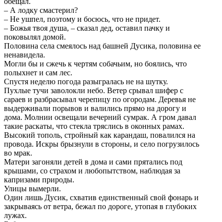
обещал.
– А лодку смастерил?
– Не ушпел, поэтому и босюсь, что не придет.
– Божья твоя душа, – сказал дед, оставил пачку и
поковылял домой.
Половина села смеялось над башней Дусика, половина ее
ненавидела.
Могли бы и сжечь к чертям собачьим, но боялись, что
полыхнет и сам лес.
Спустя неделю погода разыгралась не на шутку.
Пухлые тучи заволокли небо. Ветер срывал шифер с
сараев и разбрасывал черепицу по огородам. Деревья не
выдерживали порывов и валились прямо на дорогу и
дома. Молнии освещали вечерний сумрак. А гром давал
такие раскаты, что стекла тряслись в оконных рамах.
Высокий тополь, стройный как карандаш, повалился на
провода. Искры брызнули в стороны, и село погрузилось
во мрак.
Матери загоняли детей в дома и сами прятались под
крышами, со страхом и любопытством, наблюдая за
капризами природы.
Улицы вымерли.
Один лишь Дусик, схватив единственный свой фонарь и
закрываясь от ветра, бежал по дороге, утопая в глубоких
лужах.