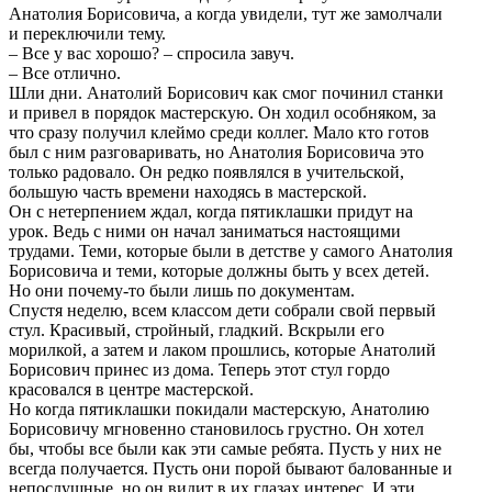
Анатолия Борисовича, а когда увидели, тут же замолчали
и переключили тему.
– Все у вас хорошо? – спросила завуч.
– Все отлично.
Шли дни. Анатолий Борисович как смог починил станки
и привел в порядок мастерскую. Он ходил особняком, за
что сразу получил клеймо среди коллег. Мало кто готов
был с ним разговаривать, но Анатолия Борисовича это
только радовало. Он редко появлялся в учительской,
большую часть времени находясь в мастерской.
Он с нетерпением ждал, когда пятиклашки придут на
урок. Ведь с ними он начал заниматься настоящими
трудами. Теми, которые были в детстве у самого Анатолия
Борисовича и теми, которые должны быть у всех детей.
Но они почему-то были лишь по документам.
Спустя неделю, всем классом дети собрали свой первый
стул. Красивый, стройный, гладкий. Вскрыли его
морилкой, а затем и лаком прошлись, которые Анатолий
Борисович принес из дома. Теперь этот стул гордо
красовался в центре мастерской.
Но когда пятиклашки покидали мастерскую, Анатолию
Борисовичу мгновенно становилось грустно. Он хотел
бы, чтобы все были как эти самые ребята. Пусть у них не
всегда получается. Пусть они порой бывают балованные и
непослушные, но он видит в их глазах интерес. И эти