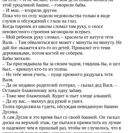
этой уродливой башне, – говорили бабы.
– И мои, – вторили другие.
Пока что по селу ходили недовольства только в виде
слухов и обсуждений с глаза на глаз.
Когда паренек из школы сломал там руку, о сносе
неизвестного строения заговорили всерьез.
– Мой ребенок руку сломал, – краснела от натуги тетя
Валя. – Там обвалиться все может с минуты на минуту. Не
дай бог окажется кто-то из детей. Привалит его теми
деревяшками, потом костей не соберем.
Бабы заохали.
– Ты приглядывала бы за своим чадом, глядишь бы, и цел
был, – крикнул кто-то из толпы.
– Не тебе меня учить, – пуще прежнего раздулась тетя
Валя.
– Да он недавно родителей потерял, – сказал дед Вася. –
Оставьте блаженному хоть одну забаву.
– Тоже мне блаженный. Курит и пьет хлеще алкашей.
– Да ну вас, – махнул дед рукой и ушел.
Толпа продолжила гудеть, обсуждая невиданную башню
Дусика.
А сам Дусик в это время был со своей башней. Он таскал
доски на верхний этаж, где пытался примостить их лучше
и надежнее чем в прошлый раз, чтобы не случилось, что в