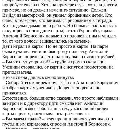
попробует еще раз. Хоть на примере стула, хоть на другом
примере, но он должен изменить ситуацию. Должен.
Выйдя из мастерской, он увидел брошенных детей. Кто
сидел в телефоне, кто занимался рисованием в тетради.
Кто-то делал домашнюю работу. Но большая часть класса,
оккупировав последние парты, что-то бурно обсуждала.
Анатолий Борисович незаметно подошел к ним и увидел
то, от чего волосы зашевелились на затылке.
Дети играли в карты. Но не просто в карты. На парте
была куча мелочи и по быстрому подсчету, Анатолий
Борисович определил, что на кону около пятисот рублей.
– Вы что тут устроили!? – грубо и громко сказал он.
Ученики оторвались от карт и с испугом посмотрели на
преподавателя.
Немая сцена длилась около минуты.
– Собирайтесь к директору. – Сказал Анатолий Борисович
и забрал карты у учеников. До денег он решил не
прикасаться.
Естественно, большинство сказали, что просто наблюдали
за игрой и к директору идти смысла нет. Анатолий
Борисович взял с собой лишь тех, у кого лично видел
карты в руках, насчитывалось три человека.
– Вы зачем играли? – ведя провинившихся учеников по
пустынным коридорам, спросил Анатолий Борисович.