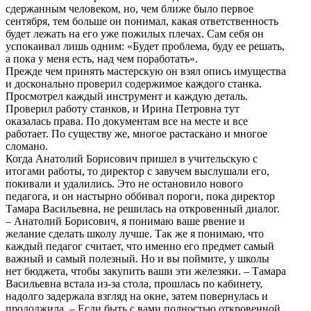
сдержанным человеком, но, чем ближе было первое
сентября, тем больше он понимал, какая ответственность
будет лежать на его уже пожилых плечах. Сам себя он
успокаивал лишь одним: «Будет проблема, буду ее решать,
а пока у меня есть, над чем поработать».
Прежде чем принять мастерскую он взял опись имущества
и досконально проверил содержимое каждого станка.
Просмотрел каждый инструмент и каждую деталь.
Проверил работу станков, и Ирина Петровна тут
оказалась права. По документам все на месте и все
работает. По существу же, многое растаскано и многое
сломано.
Когда Анатолий Борисович пришел в учительскую с
итогами работы, то директор с завучем выслушали его,
покивали и удалились. Это не остановило нового
педагога, и он настырно оббивал пороги, пока директор
Тамара Васильевна, не решилась на откровенный диалог.
– Анатолий Борисович, я понимаю ваше рвение и
желание сделать школу лучше. Так же я понимаю, что
каждый педагог считает, что именно его предмет самый
важный и самый полезный. Но и вы поймите, у школы
нет бюджета, чтобы закупить ваши эти железяки. – Тамара
Васильевна встала из-за стола, прошлась по кабинету,
надолго задержала взгляд на окне, затем повернулась и
продолжила. – Если быть с вами полностью откровенной,