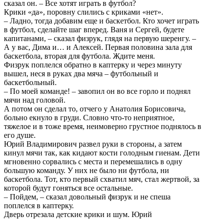
сказал он. – Все хотят играть в футбол?
Крики «да», поровну слились с криками «нет».
– Ладно, тогда добавим еще и баскетбол. Кто хочет играть
в футбол, сделайте шаг вперед. Ваня и Сергей, будете
капитанами, – сказал физрук, глядя на первую шеренгу. –
А у вас, Дима и… и Алексей. Первая половина зала для
баскетбола, вторая для футбола. Ждите меня.
Физрук поплелся обратно в каптерку и через минуту
вышел, неся в руках два мяча – футбольный и
баскетбольный.
– По моей команде! – завопил он во все горло и поднял
мячи над головой.
А потом он сделал то, отчего у Анатолия Борисовича,
больно екнуло в груди. Словно что-то неприятное,
тяжелое и в тоже время, неимоверно грустное поднялось в
его душе.
Юрий Владимирович развел руки в стороны, а затем
кинул мячи так, как кидают кости голодным гиенам. Дети
мгновенно сорвались с места и перемешались в одну
большую команду. У них не было ни футбола, ни
баскетбола. Тот, кто первый схватил мяч, стал жертвой, за
которой будут гоняться все остальные.
– Пойдем, – сказал довольный физрук и не спеша
поплелся в каптерку.
Дверь отрезала детские крики и шум. Юрий