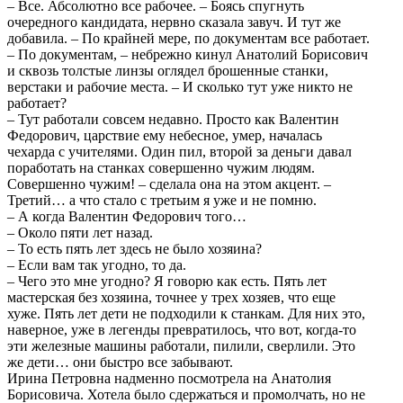
– Все. Абсолютно все рабочее. – Боясь спугнуть
очередного кандидата, нервно сказала завуч. И тут же
добавила. – По крайней мере, по документам все работает.
– По документам, – небрежно кинул Анатолий Борисович
и сквозь толстые линзы оглядел брошенные станки,
верстаки и рабочие места. – И сколько тут уже никто не
работает?
– Тут работали совсем недавно. Просто как Валентин
Федорович, царствие ему небесное, умер, началась
чехарда с учителями. Один пил, второй за деньги давал
поработать на станках совершенно чужим людям.
Совершенно чужим! – сделала она на этом акцент. –
Третий… а что стало с третьим я уже и не помню.
– А когда Валентин Федорович того…
– Около пяти лет назад.
– То есть пять лет здесь не было хозяина?
– Если вам так угодно, то да.
– Чего это мне угодно? Я говорю как есть. Пять лет
мастерская без хозяина, точнее у трех хозяев, что еще
хуже. Пять лет дети не подходили к станкам. Для них это,
наверное, уже в легенды превратилось, что вот, когда-то
эти железные машины работали, пилили, сверлили. Это
же дети… они быстро все забывают.
Ирина Петровна надменно посмотрела на Анатолия
Борисовича. Хотела было сдержаться и промолчать, но не