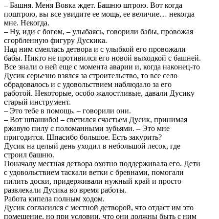
– Башня. Меня Вовка ждет. Башню штрою. Вот когда
поштрою, вы все увидите ее мощь, ее величие… некогда
мне. Некогда.
– Ну, иди с богом, – улыбаясь, говорили бабы, провожая
сгорбленную фигуру Дускика.
Над ним смеялась детвора и с улыбкой его провожали
бабы. Никто не противился его новой выходкой с башней.
Все знали о ней еще с момента аварии и, когда наконец-то
Дусик серьезно взялся за строительство, то все село
обрадовалось и с удовольствием наблюдало за его
работой. Некоторые, особо жалостливые, давали Дусику
старый инструмент.
– Это тебе в помощь. – говорили они.
– Вот шпашибо! – светился счастьем Дусик, принимая
ржавую пилу с поломанными зубьями. – Это мне
пригодится. Шпасибо большое. Есть закурить?
Дусик на целый день уходил в небольшой лесок, где
строил башню.
Поначалу местная детвора охотно поддерживала его. Дети
с удовольствием таскали ветки с бревнами, помогали
пилить доски, придерживали нужный край и просто
развлекали Дусика во время работы.
Работа кипела полным ходом.
Дусик согласился с местной детворой, что отдаст им это
помещение, но при условии, что они должны быть с ним