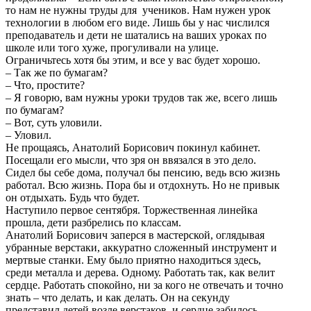
то нам не нужны труды для учеников. Нам нужен урок
технологии в любом его виде. Лишь бы у нас числился
преподаватель и дети не шатались на ваших уроках по
школе или того хуже, прогуливали на улице.
Ограничьтесь хотя бы этим, и все у вас будет хорошо.
– Так же по бумагам?
– Что, простите?
– Я говорю, вам нужны уроки трудов так же, всего лишь
по бумагам?
– Вот, суть уловили.
– Уловил.
Не прощаясь, Анатолий Борисович покинул кабинет.
Посещали его мысли, что зря он ввязался в это дело.
Сидел бы себе дома, получал бы пенсию, ведь всю жизнь
работал. Всю жизнь. Пора бы и отдохнуть. Но не привык
он отдыхать. Будь что будет.
Наступило первое сентября. Торжественная линейка
прошла, дети разбрелись по классам.
Анатолий Борисович заперся в мастерской, оглядывая
убранные верстаки, аккуратно сложенный инструмент и
мертвые станки. Ему было приятно находиться здесь,
среди металла и дерева. Одному. Работать так, как велит
сердце. Работать спокойно, ни за кого не отвечать и точно
знать – что делать, и как делать. Он на секунду
представил детей возле верстаков, и сердце забилось