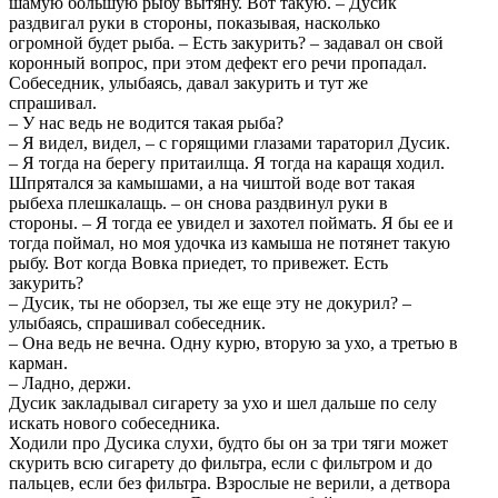
шамую большую рыбу вытяну. Вот такую. – Дусик
раздвигал руки в стороны, показывая, насколько
огромной будет рыба. – Есть закурить? – задавал он свой
коронный вопрос, при этом дефект его речи пропадал.
Собеседник, улыбаясь, давал закурить и тут же
спрашивал.
– У нас ведь не водится такая рыба?
– Я видел, видел, – с горящими глазами тараторил Дусик.
– Я тогда на берегу притаилща. Я тогда на каращя ходил.
Шпрятался за камышами, а на чиштой воде вот такая
рыбеха плешкалащь. – он снова раздвинул руки в
стороны. – Я тогда ее увидел и захотел поймать. Я бы ее и
тогда поймал, но моя удочка из камыша не потянет такую
рыбу. Вот когда Вовка приедет, то привежет. Есть
закурить?
– Дусик, ты не оборзел, ты же еще эту не докурил? –
улыбаясь, спрашивал собеседник.
– Она ведь не вечна. Одну курю, вторую за ухо, а третью в
карман.
– Ладно, держи.
Дусик закладывал сигарету за ухо и шел дальше по селу
искать нового собеседника.
Ходили про Дусика слухи, будто бы он за три тяги может
скурить всю сигарету до фильтра, если с фильтром и до
пальцев, если без фильтра. Взрослые не верили, а детвора