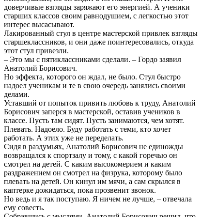
доверчивые взгляды заряжают его энергией. А ученики
старших классов своим равнодушием, с легкостью этот
интерес высасывают.
Лакированный стул в центре мастерской привлек взгляды
старшеклассников, и они даже поинтересовались, откуда
этот стул привезли.
– Это мы с пятиклассниками сделали. – Гордо заявил
Анатолий Борисович.
Но эффекта, которого он ждал, не было. Стул быстро
надоел ученикам и те в свою очередь занялись своими
делами.
Уставший от попыток привить любовь к труду, Анатолий
Борисович заперся в мастерской, оставив учеников в
классе. Пусть там сидят. Пусть занимаются, чем хотят.
Плевать. Надоело. Буду работать с теми, кто хочет
работать. А этих уже не переделать.
Сидя в раздумьях, Анатолий Борисович не единожды
возвращался к спортзалу и тому, с какой горечью он
смотрел на детей. С каким высокомерием и каким
раздражением он смотрел на физрука, которому было
плевать на детей. Он кинул им мячи, а сам скрылся в
каптерке дожидаться, пока прозвенит звонок.
Но ведь и я так поступаю. Я ничем не лучше, – отвечала
ему совесть.
Собравшись с мыслями, Анатолий Борисович решил, что