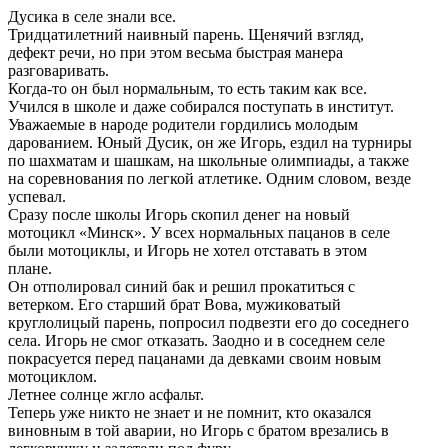
Дусика в селе знали все.
Тридцатилетний наивный парень. Щенячий взгляд,
дефект речи, но при этом весьма быстрая манера
разговаривать.
Когда-то он был нормальным, то есть таким как все.
Учился в школе и даже собирался поступать в институт.
Уважаемые в народе родители гордились молодым
дарованием. Юный Дусик, он же Игорь, ездил на турниры
по шахматам и шашкам, на школьные олимпиады, а также
на соревнования по легкой атлетике. Одним словом, везде
успевал.
Сразу после школы Игорь скопил денег на новый
мотоцикл «Минск». У всех нормальных пацанов в селе
были мотоциклы, и Игорь не хотел отставать в этом
плане.
Он отполировал синий бак и решил прокатиться с
ветерком. Его старший брат Вова, мужиковатый
круглолицый парень, попросил подвезти его до соседнего
села. Игорь не смог отказать. Заодно и в соседнем селе
покрасуется перед пацанами да девками своим новым
мотоциклом.
Летнее солнце жгло асфальт.
Теперь уже никто не знает и не помнит, кто оказался
виновным в той аварии, но Игорь с братом врезались в