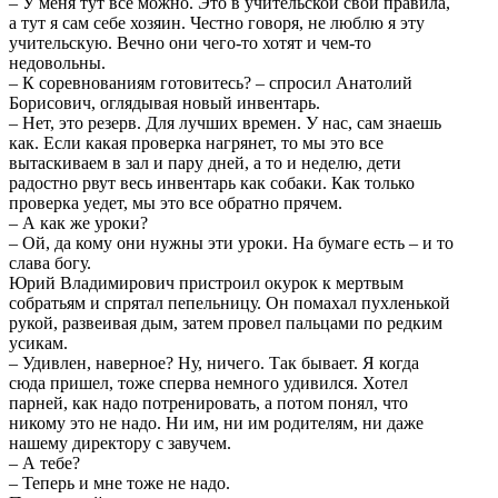
– У меня тут все можно. Это в учительской свои правила,
а тут я сам себе хозяин. Честно говоря, не люблю я эту
учительскую. Вечно они чего-то хотят и чем-то
недовольны.
– К соревнованиям готовитесь? – спросил Анатолий
Борисович, оглядывая новый инвентарь.
– Нет, это резерв. Для лучших времен. У нас, сам знаешь
как. Если какая проверка нагрянет, то мы это все
вытаскиваем в зал и пару дней, а то и неделю, дети
радостно рвут весь инвентарь как собаки. Как только
проверка уедет, мы это все обратно прячем.
– А как же уроки?
– Ой, да кому они нужны эти уроки. На бумаге есть – и то
слава богу.
Юрий Владимирович пристроил окурок к мертвым
собратьям и спрятал пепельницу. Он помахал пухленькой
рукой, развеивая дым, затем провел пальцами по редким
усикам.
– Удивлен, наверное? Ну, ничего. Так бывает. Я когда
сюда пришел, тоже сперва немного удивился. Хотел
парней, как надо потренировать, а потом понял, что
никому это не надо. Ни им, ни им родителям, ни даже
нашему директору с завучем.
– А тебе?
– Теперь и мне тоже не надо.