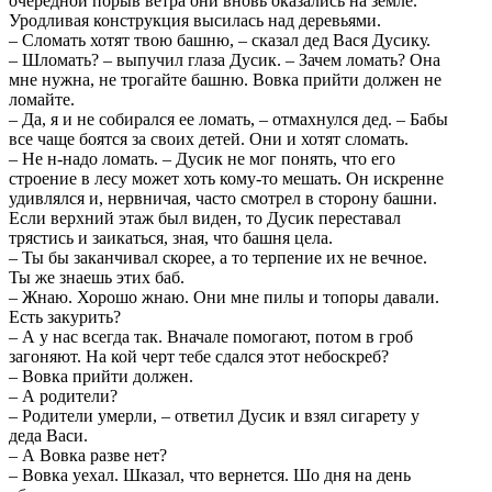
очередной порыв ветра они вновь оказались на земле.
Уродливая конструкция высилась над деревьями.
– Сломать хотят твою башню, – сказал дед Вася Дусику.
– Шломать? – выпучил глаза Дусик. – Зачем ломать? Она
мне нужна, не трогайте башню. Вовка прийти должен не
ломайте.
– Да, я и не собирался ее ломать, – отмахнулся дед. – Бабы
все чаще боятся за своих детей. Они и хотят сломать.
– Не н-надо ломать. – Дусик не мог понять, что его
строение в лесу может хоть кому-то мешать. Он искренне
удивлялся и, нервничая, часто смотрел в сторону башни.
Если верхний этаж был виден, то Дусик переставал
трястись и заикаться, зная, что башня цела.
– Ты бы заканчивал скорее, а то терпение их не вечное.
Ты же знаешь этих баб.
– Жнаю. Хорошо жнаю. Они мне пилы и топоры давали.
Есть закурить?
– А у нас всегда так. Вначале помогают, потом в гроб
загоняют. На кой черт тебе сдался этот небоскреб?
– Вовка прийти должен.
– А родители?
– Родители умерли, – ответил Дусик и взял сигарету у
деда Васи.
– А Вовка разве нет?
– Вовка уехал. Шказал, что вернется. Шо дня на день