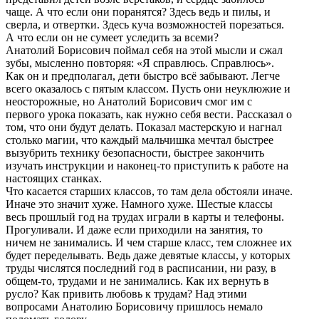
чаще. А что если они поранятся? Здесь ведь и пилы, и
сверла, и отвертки. Здесь куча возможностей порезаться.
А что если он не сумеет уследить за всеми?
Анатолий Борисович поймал себя на этой мысли и сжал
зубы, мысленно повторяя: «Я справлюсь. Справлюсь».
Как он и предполагал, дети быстро всё забывают. Легче
всего оказалось с пятым классом. Пусть они неуклюжие и
неосторожные, но Анатолий Борисович смог им с
первого урока показать, как нужно себя вести. Рассказал о
том, что они будут делать. Показал мастерскую и нагнал
столько магии, что каждый мальчишка мечтал быстрее
вызубрить технику безопасности, быстрее закончить
изучать инструкции и наконец-то приступить к работе на
настоящих станках.
Что касается старших классов, то там дела обстояли иначе.
Иначе это значит хуже. Намного хуже. Шестые классы
весь прошлый год на трудах играли в карты и телефоны.
Прогуливали. И даже если приходили на занятия, то
ничем не занимались. И чем старше класс, тем сложнее их
будет переделывать. Ведь даже девятые классы, у которых
труды числятся последний год в расписании, ни разу, в
общем-то, трудами и не занимались. Как их вернуть в
русло? Как привить любовь к трудам? Над этими
вопросами Анатолию Борисовичу пришлось немало