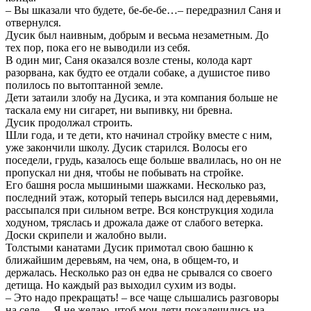
– Вы шказали что будете, бе-бе-бе…– передразнил Саня и
отвернулся.
Дусик был наивным, добрым и весьма незаметным. До
тех пор, пока его не выводили из себя.
В один миг, Саня оказался возле стены, колода карт
разорвана, как будто ее отдали собаке, а душистое пиво
полилось по вытоптанной земле.
Дети затаили злобу на Дусика, и эта компания больше не
таскала ему ни сигарет, ни выпивку, ни бревна.
Дусик продолжал строить.
Шли года, и те дети, кто начинал стройку вместе с ним,
уже закончили школу. Дусик старился. Волосы его
поседели, грудь, казалось еще больше ввалилась, но он не
пропускал ни дня, чтобы не побывать на стройке.
Его башня росла мышиными шажками. Несколько раз,
последний этаж, который теперь высился над деревьями,
рассыпался при сильном ветре. Вся конструкция ходила
ходуном, тряслась и дрожала даже от слабого ветерка.
Доски скрипели и жалобно выли.
Толстыми канатами Дусик примотал свою башню к
ближайшим деревьям, на чем, она, в общем-то, и
держалась. Несколько раз он едва не срывался со своего
детища. Но каждый раз выходил сухим из воды.
– Это надо прекращать! – все чаще слышались разговоры
на селе. – Я не желаю, чтоб мои дети покалечились на