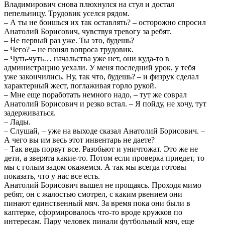
Владимирович снова плюхнулся на стул и достал
пепельницу. Трудовик уселся рядом.
– А ты не боишься их так оставлять? – осторожно спросил
Анатолий Борисович, чувствуя тревогу за ребят.
– Не первый раз уже. Ты это, будешь?
– Чего? – не понял вопроса трудовик.
– Чуть-чуть… начальства уже нет, они куда-то в
администрацию уехали. У меня последний урок, у тебя
уже закончились. Ну, так что, будешь? – и физрук сделал
характерный жест, поглаживая горло рукой.
– Мне еще поработать немного надо, – тут же соврал
Анатолий Борисович и резко встал. – Я пойду, не хочу, тут
задерживаться.
– Лады.
– Слушай, – уже на выходе сказал Анатолий Борисович. –
А чего вы им весь этот инвентарь не даете?
– Так ведь порвут все. Разобьют и уничтожат. Это же не
дети, а зверята какие-то. Потом если проверка приедет, то
мы с голым задом окажемся. А так мы всегда готовы
показать, что у нас все есть.
Анатолий Борисович вышел не прощаясь. Проходя мимо
ребят, он с жалостью смотрел, с каким рвением они
пинают единственный мяч. За время пока они были в
каптерке, сформировалось что-то вроде кружков по
интересам. Пару человек пинали футбольный мяч, еще