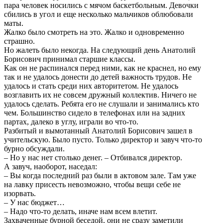
пара человек носились с мячом баскетбольным. Девочки
сбились в угол и еще несколько мальчиков облюбовали
маты.
Жалко было смотреть на это. Жалко и одновременно
страшно.
Но жалеть было некогда. На следующий день Анатолий
Борисович принимал старшие классы.
Как он не распинался перед ними, как не краснел, но ему
так и не удалось донести до детей важность трудов. Не
удалось и стать среди них авторитетом. Не удалось
возглавить их не совсем дружный коллектив. Ничего не
удалось сделать. Ребята его не слушали и занимались кто
чем. Большинство сидело в телефонах или на задних
партах, далеко в углу, играли во что-то.
Разбитый и вымотанный Анатолий Борисович зашел в
учительскую. Было пусто. Только директор и завуч что-то
бурно обсуждали.
– Но у нас нет столько денег. – Отбивался директор.
А завуч, наоборот, наседал:
– Вы когда последний раз были в актовом зале. Там уже
на лавку присесть невозможно, чтобы вещи себе не
изорвать.
– У нас бюджет…
– Надо что-то делать, иначе нам всем влетит.
Захваченные бурной беседой, они не сразу заметили