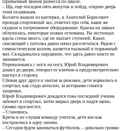
Привычный звонок разнесся по школе.
– Ща, еще посидим пять минуток и пойду, открою дверь
этим охламонам.
Коллеги вышли из каптерки, и Анатолий Борисович
проходя спортивный зал, отметил про себя, какое же
скудное и потрепанное оборудование. Краска на лавках
облупилась, некоторые ножки отломаны. На лестницах
вдоль стены много, где не хватает ступеней. Канат,
свисающий с потолка давно начал расплетаться. Рядом с
гимнастическим козлом, валяется пыльный и порванный
мат. Складывалось ощущение, что здесь давно никто не
занимается.
Переваливаясь с ноги на ногу, Юрий Владимирович
дошел до двери, отворил ее ключом и предусмотрительно
шагнул в сторону.
Сбивая друг друга и хватая за рюкзаки, дети ворвались в
спортзал, как стадо антилоп, за которыми гонятся
хищники.
Юрий Владимирович дождался пока последний ученик
забежит в спортзал, затем закрыл дверь и надув щеки,
громко просвистел.
– Становись.
Крича и не слушая команду учителя, дети кое-как
построились в одну линию.
– Сегодня будем заниматься футболом, – довольно громко