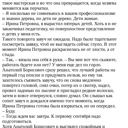
такое мастерская и во что она превращается, когда хозяева
меняются как перчатки.
– Я нисколько не сомневаюсь в вашем профессионализме
и знании дерева, но дети не дерево. Дети живые.
– Ирина Петровна, я вырастил пятерых детей. Хоть я и не
заканчивал педагогику, но поверхностное представление
о детях у меня есть.
Такого поворота завуч не ожидала. Надо было тщательнее
посмотреть заявку, чтоб не выглядеть сейчас глупо. В этот
момент Ирина Петровна раскраснелась не от злости, а от
стыда.
– Так, – вязала она себя в руки. – Вы мне вот что скажите,
работать будете или нет? У меня еще дел по горло.
Анатолий Борисович сразу решил, что лучшей работы на
первый год пенсии и придумать нельзя, но ему так
захотелось съязвить завучу, что он снова медленно
повертел головой, снял очки, потер их о свитер, надел,
провел ладонью по лысине и пригладил редкие волоски,
затем и вовсе отвернулся, словно думал. Он слышал как
сопит завуч и дождался именно того момента, когда
Ирина Петровна готова была взорваться, но он опередил.
– Буду.
– Тогда ждем вас завтра. К первому сентября надо
подготовиться.
Хотя Анатолий Борисович и выглядел спокойным и