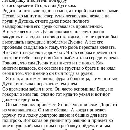
легковушку и залетели под фуру.
С того времени Игорь стал Дусиком.
Родители потеряли одного сына, а второй оказался в коме.
Несколько минут перевернутая легковушка лежала на
груди у Дусика, отчего даже после полного
выздоровления его грудь оставалась проваленной.
Вот уже десять лет Дусик слонялся по селу, просил
закурить и заводил разговор с каждым, кто не против был
выслушать насущные проблемы Дусика. А все его
проблемы сводились к тому, что рыба перестала клевать.
Что снасти и удочки дорожают. Что в скором времени он
построит себе лодку и выйдет рыбачить на середину реки.
Говорят, что сам Дусик так ничего и не понял. Как
многим казалось, он совсем не грустил о брате и не клял
себя в том, что именно он был тогда за рулем.
– Я ехал, а потом машина, фура и больница, – именно так
Дусик описывал пережитое тем днем.
Со временем забыл и это. Он часто вспоминал Вову, но
говорил о нем так, словно тот куда-то уехал и вот-вот
должен вернуться.
– Он мне удочку привежет. Японскую привежет Дорнато
из углеплаштика. Он мне обещал. А когда привежет
удочку, то я лодку доштрою швою и башню для него
поштрою. Вот когда он увидит эту башню и приедет ко
мне ш удочкой, мы ш ним на рыбалку пойдем, и я там