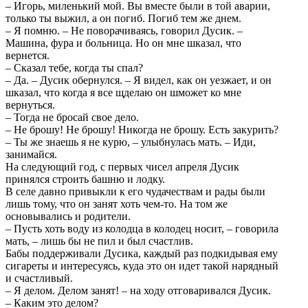
– Игорь, миленький мой. Вы вместе были в той аварии,
только ты выжил, а он погиб. Погиб тем же днем.
– Я помню. – Не поворачиваясь, говорил Дусик. –
Машина, фура и больница. Но он мне шказал, что
вернется.
– Сказал тебе, когда ты спал?
– Да. – Дусик обернулся. – Я видел, как он уезжает, и он
шказал, что когда я все щделаю он шможет ко мне
вернуться.
– Тогда не бросай свое дело.
– Не брошу! Не брошу! Никогда не брошу. Есть закурить?
– Ты же знаешь я не курю, – улыбнулась мать. – Иди,
занимайся.
На следующий год, с первых чисел апреля Дусик
принялся строить башню и лодку.
В селе давно привыкли к его чудачествам и рады были
лишь тому, что он занят хоть чем-то. На том же
основывались и родители.
– Пусть хоть воду из колодца в колодец носит, – говорила
мать, – лишь бы не пил и был счастлив.
Бабы поддерживали Дусика, каждый раз подкидывая ему
сигареты и интересуясь, куда это он идет такой нарядный
и счастливый.
– Я делом. Делом занят! – на ходу отговаривался Дусик.
– Каким это делом?