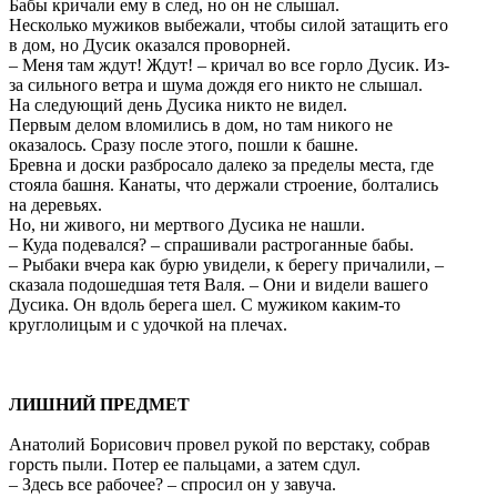
Бабы кричали ему в след, но он не слышал.
Несколько мужиков выбежали, чтобы силой затащить его
в дом, но Дусик оказался проворней.
– Меня там ждут! Ждут! – кричал во все горло Дусик. Из-
за сильного ветра и шума дождя его никто не слышал.
На следующий день Дусика никто не видел.
Первым делом вломились в дом, но там никого не
оказалось. Сразу после этого, пошли к башне.
Бревна и доски разбросало далеко за пределы места, где
стояла башня. Канаты, что держали строение, болтались
на деревьях.
Но, ни живого, ни мертвого Дусика не нашли.
– Куда подевался? – спрашивали растроганные бабы.
– Рыбаки вчера как бурю увидели, к берегу причалили, –
сказала подошедшая тетя Валя. – Они и видели вашего
Дусика. Он вдоль берега шел. С мужиком каким-то
круглолицым и с удочкой на плечах.
ЛИШНИЙ ПРЕДМЕТ
Анатолий Борисович провел рукой по верстаку, собрав
горсть пыли. Потер ее пальцами, а затем сдул.
– Здесь все рабочее? – спросил он у завуча.