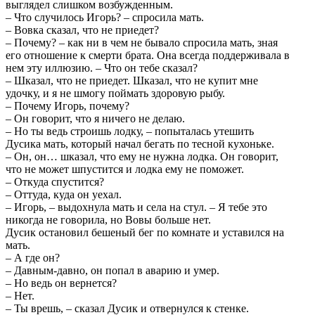
выглядел слишком возбужденным.
– Что случилось Игорь? – спросила мать.
– Вовка сказал, что не приедет?
– Почему? – как ни в чем не бывало спросила мать, зная
его отношение к смерти брата. Она всегда поддерживала в
нем эту иллюзию. – Что он тебе сказал?
– Шказал, что не приедет. Шказал, что не купит мне
удочку, и я не шмогу поймать здоровую рыбу.
– Почему Игорь, почему?
– Он говорит, что я ничего не делаю.
– Но ты ведь строишь лодку, – попыталась утешить
Дусика мать, который начал бегать по тесной кухоньке.
– Он, он… шказал, что ему не нужна лодка. Он говорит,
что не может шпустится и лодка ему не поможет.
– Откуда спустится?
– Оттуда, куда он уехал.
– Игорь, – выдохнула мать и села на стул. – Я тебе это
никогда не говорила, но Вовы больше нет.
Дусик остановил бешеный бег по комнате и уставился на
мать.
– А где он?
– Давным-давно, он попал в аварию и умер.
– Но ведь он вернется?
– Нет.
– Ты врешь, – сказал Дусик и отвернулся к стенке.