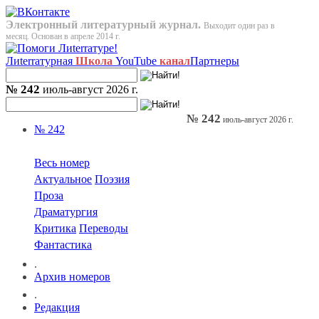
Электронный литературный журнал.
Выходит один раз в
месяц. Основан в апреле 2014 г.
Лиterraтурная
Школа
YouTube
канал
Партнеры
№ 242
июль-август 2026 г.
№ 242
июль-август 2026 г.
№ 242
Весь номер
Актуальное
Поэзия
Проза
Драматургия
Критика
Переводы
Фантастика
.
Архив номеров
.
Редакция