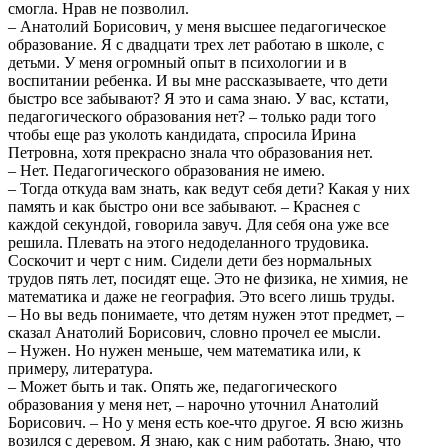
смогла. Нрав не позволил.
– Анатолий Борисович, у меня высшее педагогическое
образование. Я с двадцати трех лет работаю в школе, с
детьми. У меня огромный опыт в психологии и в
воспитании ребенка. И вы мне рассказываете, что дети
быстро все забывают? Я это и сама знаю. У вас, кстати,
педагогического образования нет? – только ради того
чтобы еще раз уколоть кандидата, спросила Ирина
Петровна, хотя прекрасно знала что образования нет.
– Нет. Педагогического образования не имею.
– Тогда откуда вам знать, как ведут себя дети? Какая у них
память и как быстро они все забывают. – Краснея с
каждой секундой, говорила завуч. Для себя она уже все
решила. Плевать на этого недоделанного трудовика.
Соскочит и черт с ним. Сидели дети без нормальных
трудов пять лет, посидят еще. Это не физика, не химия, не
математика и даже не география. Это всего лишь труды.
– Но вы ведь понимаете, что детям нужен этот предмет, –
сказал Анатолий Борисович, словно прочел ее мысли.
– Нужен. Но нужен меньше, чем математика или, к
примеру, литература.
– Может быть и так. Опять же, педагогического
образования у меня нет, – нарочно уточнил Анатолий
Борисович. – Но у меня есть кое-что другое. Я всю жизнь
возился с деревом. Я знаю, как с ним работать. Знаю, что