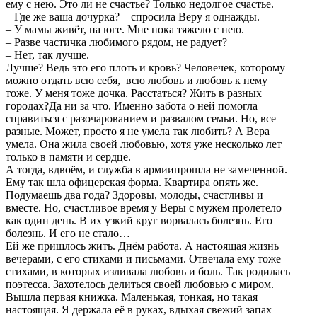
ему с нею. Это ли не счастье? Только недолгое счастье.
‒ Где же ваша дочурка? ‒ спросила Веру я однажды.
‒ У мамы живёт, на юге. Мне пока тяжело с нею.
‒ Разве частичка любимого рядом, не радует?
‒ Нет, так лучше.
Лучше? Ведь это его плоть и кровь? Человечек, которому
можно отдать всю себя, всю любовь и любовь к нему
тоже. У меня тоже дочка. Расстаться? Жить в разных
городах?Да ни за что. Именно забота о ней помогла
справиться с разочарованием и развалом семьи. Но, все
разные. Может, просто я не умела так любить? А Вера
умела. Она жила своей любовью, хотя уже несколько лет
только в памяти и сердце.
А тогда, вдвоём, и служба в армиипрошла не замеченной.
Ему так шла офицерская форма. Квартира опять же.
Подумаешь два года? Здоровы, молоды, счастливы и
вместе. Но, счастливое время у Веры с мужем пролетело
как один день. В их узкий круг ворвалась болезнь. Его
болезнь. И его не стало…
Ей же пришлось жить. Днём работа. А настоящая жизнь
вечерами, с его стихами и письмами. Отвечала ему тоже
стихами, в которых изливала любовь и боль. Так родилась
поэтесса. Захотелось делиться своей любовью с миром.
Вышла первая книжка. Маленькая, тонкая, но такая
настоящая. Я держала её в руках, вдыхая свежий запах