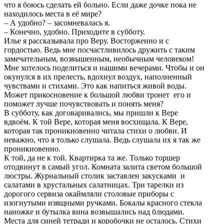
что я боюсь сделать ей больно. Если даже дочке пока не
находилось места в её мире?
‒ А удобно? ‒ засомневалась я.
‒ Конечно, удобно. Приходите в субботу.
Илье я рассказывала про Веру. Восторженно и с
гордостью. Ведь мне посчастливилось дружить с таким
замечательным, возвышенным, необычным человеком!
Мне хотелось поделиться и нашими вечерами. Чтобы и он
окунулся в их прелесть, вдохнул воздух, наполненный
чувствами и стихами. Это как напиться живой воды.
Может прикосновение к большой любви тронет его и
поможет лучше почувствовать и понять меня?
В субботу, как договаривались, мы пришли к Вере
вдвоём. К той Вере, которая меня восхищала. К Вере,
которая так проникновенно читала стихи о любви. И
неважно, что я только слушала. Ведь слушала их я так же
проникновенно.
К той, да не к той. Квартирка та же. Только торшер
отодвинут в самый угол. Комната залита светом большой
люстры. Журнальный столик заставлен закусками и
салатами в хрустальных салатницах. Три тарелки из
дорогого сервиза окаймляли столовые приборы с
изогнутыми изящными ручками. Бокалы красного стекла
наножке и бутылка вина возвышались над блюдами.
Места для синей тетради и коробочки не осталось. Стихи