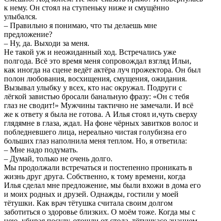
к нему. Он стоял на ступеньку ниже и смущённо
улыбался.
‒ Правильно я понимаю, что ты делаешь мне
предложение?
‒ Ну, да. Выходи за меня.
Не такой уж и неожиданный ход. Встречались уже
полгода. Всё это время меня сопровождал взгляд Ильи,
как иногда на сцене ведёт актёра луч прожектора. Он был
полон любования, восхищения, смущения, ожидания.
Вызывал улыбку у всех, кто нас окружал. Подруги с
лёгкой завистью бросали банальную фразу: «Он с тебя
глаз не сводит!» Мужчины тактично не замечали. И всё
же к ответу я была не готова. А Илья стоял и,чуть сверху
глядямне в глаза, ждал. На фоне чёрных завитков волос и
побледневшего лица, нереально чистая голубизна его
больших глаз наполнила меня теплом. Но, я ответила:
‒ Мне надо подумать.
‒ Думай, только не очень долго.
Мы продолжали встречаться и постепенно проникать в
жизнь друг друга. Собственно, к тому времени, когда
Илья сделал мне предложение, мы были вхожи в дома его
и моих родных и друзей. Однажды, гостили у моей
тётушки. Как врач тётушка считала своим долгом
заботиться о здоровье близких. О моём тоже. Когда мы с
нею, убирая посуду, отошли от стола, тётушкасо знанием