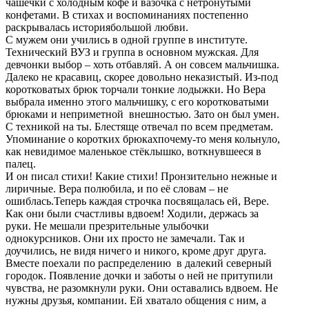
чашечки с холодным кофе и вазочка с нетронутыми
конфетами. В стихах и воспоминаниях постепенно
раскрывалась историябольшой любви.
С мужем они учились в одной группе в институте.
Технический ВУЗ и группа в основном мужская. Для
девчонки выбор – хоть отбавляй. А он совсем мальчишка.
Далеко не красавиц, скорее довольно неказистый. Из-под
коротковатых брюк торчали тонкие лодыжки. Но Вера
выбрала именно этого мальчишку, с его коротковатыми
брюками и неприметной внешностью. Зато он был умен.
С техникой на ты. Блестяще отвечал по всем предметам.
Упоминание о коротких брюкахпочему-то меня кольнуло,
как невидимое маленькое стёклышко, воткнувшееся в
палец.
И он писал стихи! Какие стихи! Пронзительно нежные и
лиричные. Вера полюбила, и по её словам – не
ошиблась.Теперь каждая строчка посвящалась ей, Вере.
Как они были счастливы вдвоем! Ходили, держась за
руки. Не мешали презрительные улыбочки
однокурсников. Они их просто не замечали. Так и
доучились, не видя ничего и никого, кроме друг друга.
Вместе поехали по распределению в далекий северный
городок. Появление дочки и заботы о ней не притупили
чувства, не разомкнули руки. Они оставались вдвоем. Не
нужны друзья, компании. Ей хватало общения с ним, а