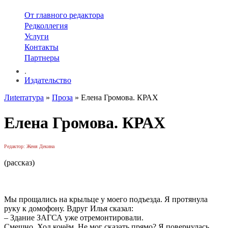
От главного редактора
Редколлегия
Услуги
Контакты
Партнеры
.
Издательство
Лиterraтура
»
Проза
» Елена Громова. КРАХ
Елена Громова. КРАХ
Редактор: Женя Декина
(рассказ)
Мы прощались на крыльце у моего подъезда. Я протянула
руку к домофону. Вдруг Илья сказал:
‒ Здание ЗАГСА уже отремонтировали.
Смешно. Ход конём. Не мог сказать прямо? Я повернулась