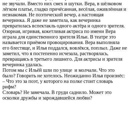
не звучали. Вместо них смех и шутки. Вера, в шёлковом
лёгком платье, гладко причёсанная, весёлая, оживлённая и
незнакомая. Не поэтический вечер, а настоящая
вечеринка. Я даже не заметила, как вечеринка
превратилась вспектакль одного актёра и одного зрителя.
Озорная, игривая, кокетливая актриса по имени Вера
играла для единственного зрителя Ильи. В театре это
называется приёмом провоцирования. Вера выполняла
его блестяще, и Илья поддался, вовлёкся, поплыл. Даже не
заметил, что я постепенно исчезала, растворялась,
превращаясь в третьего лишнего. Для актрисы и зрителя
вечеринка удалась.
Потом мы с Ильёй шли по улице и молчали. Что это
было? Говорить не хотелось. Неожиданно Илья произнёс:
‒ Что это за поэт, у которого на полке стоит словарь
рифм?
Словарь? Не замечала. В груди саднило. Может это
осколки дружбы и зарождавшейся любви?