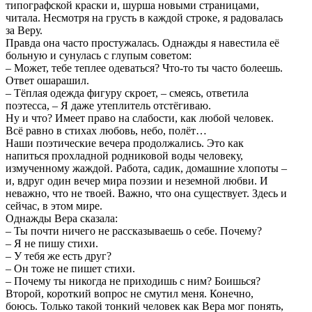
типографской краски и, шурша новыми страницами,
читала. Несмотря на грусть в каждой строке, я радовалась
за Веру.
Правда она часто простужалась. Однажды я навестила её
больную и сунулась с глупым советом:
‒ Может, тебе теплее одеваться? Что-то ты часто болеешь.
Ответ ошарашил.
‒ Тёплая одежда фигуру скроет, ‒ смеясь, ответила
поэтесса, ‒ Я даже утеплитель отстёгиваю.
Ну и что? Имеет право на слабости, как любой человек.
Всё равно в стихах любовь, небо, полёт…
Наши поэтические вечера продолжались. Это как
напиться прохладной родниковой воды человеку,
измученному жаждой. Работа, садик, домашние хлопоты –
и, вдруг один вечер мира поэзии и неземной любви. И
неважно, что не твоей. Важно, что она существует. Здесь и
сейчас, в этом мире.
Однажды Вера сказала:
‒ Ты почти ничего не рассказываешь о себе. Почему?
‒ Я не пишу стихи.
‒ У тебя же есть друг?
‒ Он тоже не пишет стихи.
‒ Почему ты никогда не приходишь с ним? Боишься?
Второй, короткий вопрос не смутил меня. Конечно,
боюсь. Только такой тонкий человек как Вера мог понять,