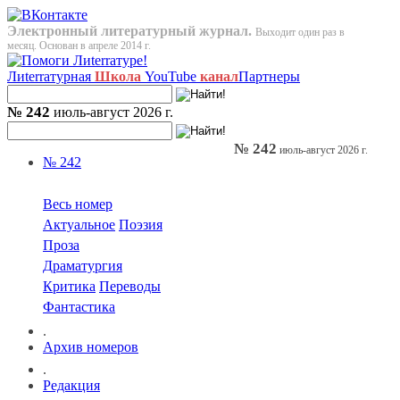
Электронный литературный журнал.
Выходит один раз в
месяц. Основан в апреле 2014 г.
Лиterraтурная
Школа
YouTube
канал
Партнеры
№ 242
июль-август 2026 г.
№ 242
июль-август 2026 г.
№ 242
Весь номер
Актуальное
Поэзия
Проза
Драматургия
Критика
Переводы
Фантастика
.
Архив номеров
.
Редакция