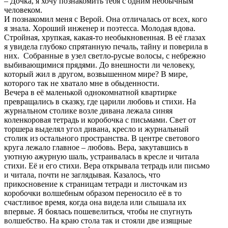
‒ Дочка, я хочу познакомить тебя с одним необычным
человеком.
И познакомил меня с Верой. Она отличалась от всех, кого
я знала. Хороший инженер и поэтесса. Молодая вдова.
Стройная, хрупкая, какая-то необыкновенная. В её глазах
я увидела глубоко спрятанную печаль, тайну и поверила в
них. Собранные в узел светло-русые волосы, с небрежно
выбивающимися прядями. До внешности ли человеку,
который жил в другом, возвышенном мире? В мире,
которого так не хватало мне в обыденности.
Вечера в её маленькой однокомнатной квартирке
превращались в сказку, где царили любовь и стихи. На
журнальном столике возле дивана лежала синяя
коленкоровая тетрадь и коробочка с письмами. Свет от
торшера выделял угол дивана, кресло и журнальный
столик из остального пространства. В центре светового
круга лежало главное – любовь. Вера, закутавшись в
уютную ажурную шаль, устраивалась в кресле и читала
стихи. Её и его стихи. Вера открывала тетрадь или письмо
и читала, почти не заглядывая. Казалось, что
прикосновение к страницам тетради и листочкам из
коробочки волшебным образом переносило её в то
счастливое время, когда она видела или слышала их
впервые. Я боялась пошевелиться, чтобы не спугнуть
волшебство. На краю стола так и стояли две изящные