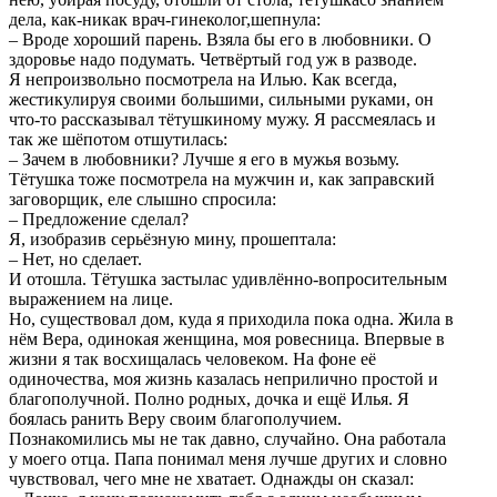
дела, как-никак врач-гинеколог,шепнула:
‒ Вроде хороший парень. Взяла бы его в любовники. О
здоровье надо подумать. Четвёртый год уж в разводе.
Я непроизвольно посмотрела на Илью. Как всегда,
жестикулируя своими большими, сильными руками, он
что-то рассказывал тётушкиному мужу. Я рассмеялась и
так же шёпотом отшутилась:
‒ Зачем в любовники? Лучше я его в мужья возьму.
Тётушка тоже посмотрела на мужчин и, как заправский
заговорщик, еле слышно спросила:
‒ Предложение сделал?
Я, изобразив серьёзную мину, прошептала:
‒ Нет, но сделает.
И отошла. Тётушка застылас удивлённо-вопросительным
выражением на лице.
Но, существовал дом, куда я приходила пока одна. Жила в
нём Вера, одинокая женщина, моя ровесница. Впервые в
жизни я так восхищалась человеком. На фоне её
одиночества, моя жизнь казалась неприлично простой и
благополучной. Полно родных, дочка и ещё Илья. Я
боялась ранить Веру своим благополучием.
Познакомились мы не так давно, случайно. Она работала
у моего отца. Папа понимал меня лучше других и словно
чувствовал, чего мне не хватает. Однажды он сказал: