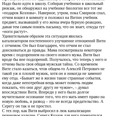
Надо было идти в школу. Собирая учебники в школьный
рюкзак, он обнаружил на учебнике биологии все тот же
«подарок Козлова». Наверное, утром, пока Смирнов спал,
отчим вошел в комнату и положил на Витин учебник
предмет, вызвавший у его жены вчера бурную реакцию,
давая тем самым понять пасынку, что он знает, откуда тут
«ноги растут».
Удивительным образом эта ситуация явилась
катализатором постепенного улучшение отношений Вити
с отчимом. Он был благодарен, что отчим не стал
доискиваться до правды. Мама посматривала некоторое
время с подозрением на своего нового мужа. Витя был
вроде бы вне подозрений. Получалось, что теперь у него и
отчима была своя общая мужская тайна. Со временем
Вите стало казаться, чтов общем-то Алексей Петрович не
такой уж и плохой мужик, хотя он и никогда не заменит
ему отца. «Бывает же в жизни такие странные события,
когда даже непотребная вещь может помочь людям
показать, что они друг другу не чужие», – думал
впоследствии Витя. Впереди у него было долгое
мучительное осознание того, что его мать имеет право на
новую любовь, и развод – это не всегда предательство. А
Серегу он так и не простил.
С тех пор, как Витя выбросил в люк канализации
резиновое изделие, Серега Козлов для него превратился