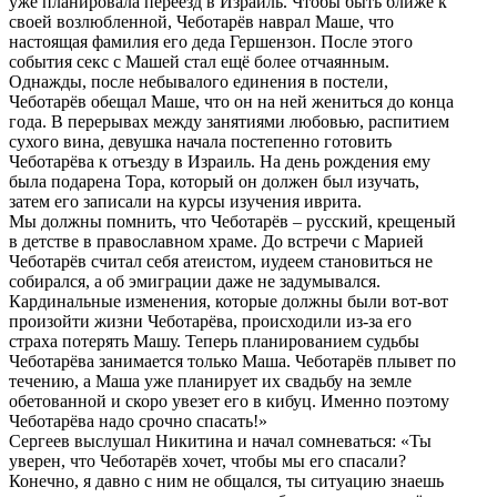
уже планировала переезд в Израиль. Чтобы быть ближе к
своей возлюбленной, Чеботарёв наврал Маше, что
настоящая фамилия его деда Гершензон. После этого
события секс с Машей стал ещё более отчаянным.
Однажды, после небывалого единения в постели,
Чеботарёв обещал Маше, что он на ней жениться до конца
года. В перерывах между занятиями любовью, распитием
сухого вина, девушка начала постепенно готовить
Чеботарёва к отъезду в Израиль. На день рождения ему
была подарена Тора, который он должен был изучать,
затем его записали на курсы изучения иврита.
Мы должны помнить, что Чеботарёв – русский, крещеный
в детстве в православном храме. До встречи с Марией
Чеботарёв считал себя атеистом, иудеем становиться не
собирался, а об эмиграции даже не задумывался.
Кардинальные изменения, которые должны были вот-вот
произойти жизни Чеботарёва, происходили из-за его
страха потерять Машу. Теперь планированием судьбы
Чеботарёва занимается только Маша. Чеботарёв плывет по
течению, а Маша уже планирует их свадьбу на земле
обетованной и скоро увезет его в кибуц. Именно поэтому
Чеботарёва надо срочно спасать!»
Сергеев выслушал Никитина и начал сомневаться: «Ты
уверен, что Чеботарёв хочет, чтобы мы его спасали?
Конечно, я давно с ним не общался, ты ситуацию знаешь