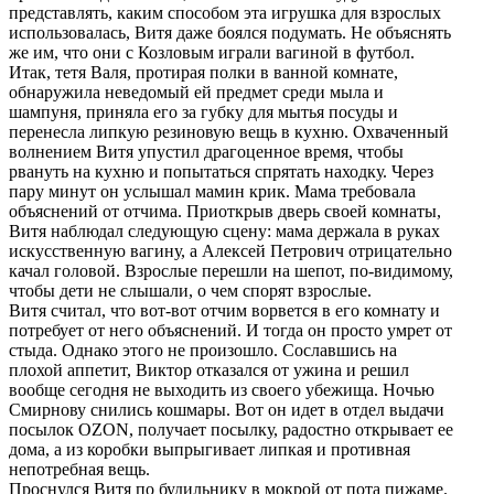
представлять, каким способом эта игрушка для взрослых
использовалась, Витя даже боялся подумать. Не объяснять
же им, что они с Козловым играли вагиной в футбол.
Итак, тетя Валя, протирая полки в ванной комнате,
обнаружила неведомый ей предмет среди мыла и
шампуня, приняла его за губку для мытья посуды и
перенесла липкую резиновую вещь в кухню. Охваченный
волнением Витя упустил драгоценное время, чтобы
рвануть на кухню и попытаться спрятать находку. Через
пару минут он услышал мамин крик. Мама требовала
объяснений от отчима. Приоткрыв дверь своей комнаты,
Витя наблюдал следующую сцену: мама держала в руках
искусственную вагину, а Алексей Петрович отрицательно
качал головой. Взрослые перешли на шепот, по-видимому,
чтобы дети не слышали, о чем спорят взрослые.
Витя считал, что вот-вот отчим ворвется в его комнату и
потребует от него объяснений. И тогда он просто умрет от
стыда. Однако этого не произошло. Сославшись на
плохой аппетит, Виктор отказался от ужина и решил
вообще сегодня не выходить из своего убежища. Ночью
Смирнову снились кошмары. Вот он идет в отдел выдачи
посылок ОZON, получает посылку, радостно открывает ее
дома, а из коробки выпрыгивает липкая и противная
непотребная вещь.
Проснулся Витя по будильнику в мокрой от пота пижаме.