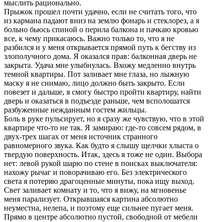
мыслить рационально.
Прыжок прошел почти удачно, если не считать того, что
из кармана падают вниз на землю фонарь и стеклорез, а я
больно бьюсь спиной о перила балкона и пачкаю кровью
все, к чему прикасаюсь. Важно только то, что я не
разбился и у меня открывается прямой путь к бегству из
злополучного дома. Я оказался прав: балконная дверь не
закрыта. Удача мне улыбнулась. Вхожу медленно внутрь
темной квартиры. Пот заливает мне глаза, но лыжную
маску я не снимаю, лицо должно быть закрыто. Если
повезет и дальше, я смогу быстро пройти квартиру, найти
дверь и оказаться в подъезде раньше, чем всполошатся
разбуженные нежданным гостем жильцы.
Боль в руке пульсирует, но я сразу же чувствую, что в этой
квартире что-то не так. Я замираю: где-то совсем рядом, в
двух-трех шагах от меня источник странного
равномерного звука. Как будто я слышу щелчки хлыста о
твердую поверхность. Итак, здесь я тоже не один. Выбора
нет: левой рукой шарю по стене в поисках выключателя:
нахожу рычаг и поворачиваю его. Без электрического
света я потеряю драгоценные минуты, пока ищу выход.
Свет заливает комнату и то, что я вижу, на мгновенье
меня парализует. Открывшаяся картина абсолютно
неуместна, нелепа, и поэтому еще сильнее пугает меня.
Прямо в центре абсолютно пустой, свободной от мебели