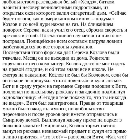
любопытством разглядывал белый «Хендэ», битком
набитый несовершеннолетними подростками, из
открытых окон которого валил сигаретный дым. «Сейчас
будет погоня, как в американском кино», – подумал
Козлов и со всей дури нажал на газ. На ближайшем
повороте Сережа, как и учил его отец, сбросил скорость и
врезался в столб. По счастливой случайности никто не
пострадал. Полицейские всем составом патруля ловили
разбегающихся во все стороны хулиганов.
Последствия этого форсажа для Сережи Козлова были
тяжелые. Месяц он не выходил из дома. Родители
спрятали от него компьютер. Козлов долго не мог сидеть
на правой ягодице, и об этом знали все в школе. Не
смотря на наказание, Козлов не был бы Козловом, если бы
он вскоре не придумал что-то новенькое и хулиганское.
Вот и в среду утром на перемене Сережа подошел к Вите,
похлопал по школьному рюкзаку и загадочно подмигнул
однокласснику: «Сегодня тебе покажу то, что ты никогда
не видел». Витя был заинтригован. Правда от товарища
можно было ожидать всякого, но любопытство
переселило и после уроков они вместе отправились к
Смирнову домой. Выплюнув жвачку прямо на паркет в
большой комнате Смирновых, Козлов торжественно
вынул из рюкзака незнакомый предмет и сунул его прямо
в лицо приятеля. «Что это?» – растерялся Витя. «Как что?