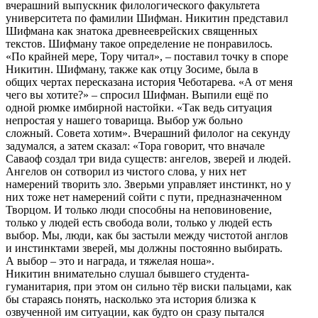
вчерашний выпускник филологического факультета
университета по фамилии Шифман. Никитин представил
Шифмана как знатока древнееврейских священных
текстов. Шифману такое определение не понравилось.
«По крайней мере, Тору читал», – поставил точку в споре
Никитин. Шифману, также как отцу Зосиме, была в
общих чертах пересказана история Чеботарева. «А от меня
чего вы хотите?» – спросил Шифман. Выпили ещё по
одной рюмке имбирной настойки. «Так ведь ситуация
непростая у нашего товарища. Выбор уж больно
сложный. Совета хотим». Вчерашний филолог на секунду
задумался, а затем сказал: «Тора говорит, что вначале
Саваоф создал три вида существ: ангелов, зверей и людей.
Ангелов он сотворил из чистого слова, у них нет
намерений творить зло. Зверьми управляет инстинкт, но у
них тоже нет намерений сойти с пути, предназначенном
Творцом. И только люди способны на неповиновение,
только у людей есть свобода воли, только у людей есть
выбор. Мы, люди, как бы застыли между чистотой англов
и инстинктами зверей, мы должны постоянно выбирать.
А выбор – это и награда, и тяжелая ноша».
Никитин внимательно слушал бывшего студента-
гуманитария, при этом он сильно тёр виски пальцами, как
бы стараясь понять, насколько эта история близка к
озвученной им ситуации, как будто он сразу пытался