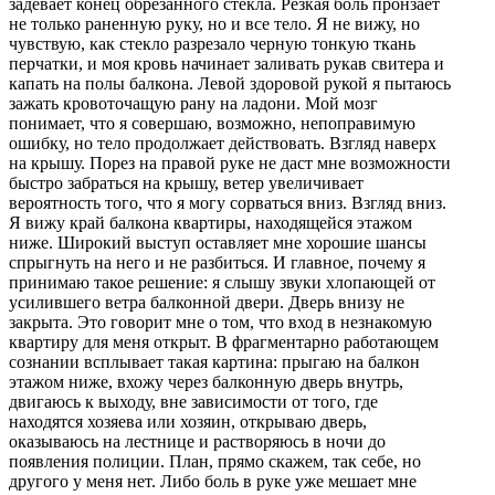
задевает конец обрезанного стекла. Резкая боль пронзает
не только раненную руку, но и все тело. Я не вижу, но
чувствую, как стекло разрезало черную тонкую ткань
перчатки, и моя кровь начинает заливать рукав свитера и
капать на полы балкона. Левой здоровой рукой я пытаюсь
зажать кровоточащую рану на ладони. Мой мозг
понимает, что я совершаю, возможно, непоправимую
ошибку, но тело продолжает действовать. Взгляд наверх
на крышу. Порез на правой руке не даст мне возможности
быстро забраться на крышу, ветер увеличивает
вероятность того, что я могу сорваться вниз. Взгляд вниз.
Я вижу край балкона квартиры, находящейся этажом
ниже. Широкий выступ оставляет мне хорошие шансы
спрыгнуть на него и не разбиться. И главное, почему я
принимаю такое решение: я слышу звуки хлопающей от
усилившего ветра балконной двери. Дверь внизу не
закрыта. Это говорит мне о том, что вход в незнакомую
квартиру для меня открыт. В фрагментарно работающем
сознании всплывает такая картина: прыгаю на балкон
этажом ниже, вхожу через балконную дверь внутрь,
двигаюсь к выходу, вне зависимости от того, где
находятся хозяева или хозяин, открываю дверь,
оказываюсь на лестнице и растворяюсь в ночи до
появления полиции. План, прямо скажем, так себе, но
другого у меня нет. Либо боль в руке уже мешает мне