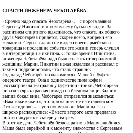
СПАСТИ ИНЖЕНЕРА ЧЕБОТАРЁВА
«Срочно надо спасать Чеботарёва», – с порога заявил
Сергееву Никитин и протянул ему бутылку водки. За
распитием спиртного выяснилось, что спасать их общего
друга Чеботарёва придётся, скорее всего, вопреки его
желанию. Сергеев давно не видел своего армейского
товарища и последние события его жизни теперь слушал
в интерпретации Никитина. С точки зрения Никитина,
инженера Чеботарёва надо было спасать от вероломной
женщины Марии. Никитин начал издалека и рассказал с
такими подробностями, что стало страшно.
Год назад Чеботарёв познакомился с Машей в буфете
оперного театра. Она в одиночестве пила кофе и
рассматривала театралов у буфетной стойки. Чеботарёва
поразила ярко-красная помада на бледном лице. Залпом
выпив бокал вина, Чеботарёв отправился знакомиться:
«Вам тоже кажется, что прима поёт не на итальянском.
Это же идиш», – глупо пошутил он. Машины глаза
широко распахнулись: «Вместо второго акта предлагаю
пойти покурить в сквере у театра».
В этот же день Чеботарёв безвозвратно в Машу влюбился.
Маша была еврейкой и к моменту знакомства с Сергеевым