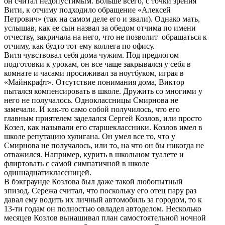
он считал недопустимым. Больше всего, с точки зрения
Вити, к отчиму подходило обращение «Алексей
Петрович» (так на самом деле его и звали). Однако мать,
услышав, как ее сын назвал за обедом отчима по имени
отчеству, закричала на него, что не позволит обращаться к
отчиму, как будто тот ему коллега по офису.
Витя чувствовал себя дома чужим. Под предлогом
подготовки к урокам, он все чаще закрывался у себя в
комнате и часами просиживал за ноутбуком, играя в
«Майнкрафт». Отсутствие понимания дома, Виктор
пытался компенсировать в школе. Дружить со многими у
него не получалось. Одноклассницы Смирнова не
замечали. И как-то само собой получилось, что его
главным приятелем заделался Сергей Козлов, или просто
Козел, как называли его старшеклассники. Козлов имел в
школе репутацию хулигана. Он умел все то, что у
Смирнова не получалось, или то, на что он бы никогда не
отважился. Например, курить в школьном туалете и
флиртовать с самой симпатичной в школе
одиннадцатиклассницей.
В бэкграунде Козлова был даже такой любопытный
эпизод. Сережа считал, что поскольку его отец пару раз
давал ему водить их личный автомобиль за городом, то к
13-ти годам он полностью овладел автоделом. Несколько
месяцев Козлов вынашивал план самостоятельной ночной