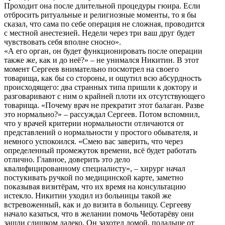
Проходит она после длительной процедуры гюира. Если
отбросить ритуальные и религиозные моменты, то я бы
сказал, что сама по себе операция не сложная, проводится
с местной анестезией. Недели через три ваш друг будет
чувствовать себя вполне сносно».
«А его орган, он будет функционировать после операции
также же, как и до неё?» – не унимался Никитин. В этот
момент Сергеев внимательно посмотрел на своего
товарища, как бы со стороны, и ощутил всю абсурдность
происходящего: два странных типа пришли к доктору и
разговаривают с ним о крайней плоти их отсутствующего
товарища. «Почему врач не прекратит этот балаган. Разве
это нормально?» – рассуждал Сергеев. Потом вспомнил,
что у врачей критерии нормальности отличаются от
представлений о нормальности у простого обывателя, и
немного успокоился. «Смею вас заверить, что через
определенный промежуток времени, всё будет работать
отлично. Главное, доверить это дело
квалифицированному специалисту», – хирург начал
постукивать ручкой по медицинской карте, заметно
показывая визитёрам, что их время на консультацию
истекло. Никитин уходил из больницы такой же
встревоженный, как и до визита в больницу. Сергееву
начало казаться, что в желании помочь Чеботарёву они
зашли слишком далеко. Он захотел домой, подальше от