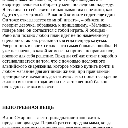
квартиру человека отбирает у меня последнюю надежду.
Я стягиваю с себя свитер и накрываю им свое лицо, как
будто я уже мертвый. «В ванной комнате сидит еще один.
Он тоже отказывается со мной играть», – обиженно
говорит девочка, обращаясь к пришедшему. «Малышка,
поверь мне: он согласится с тобой играть. Я обещаю».
Рано или поздно любой план идет не по намеченному
сценарию, так как реальность всегда непредсказуема.
Уверенность в своих силах – это самая большая ошибка. И
уже не знаешь, в какой момент ты принял неправильное,
роковое для себя решение. Вряд ли сейчас стоит подробно
останавливаться на том, что с помощью несложного
альпийского снаряжения, которое можно купить почти в
любом магазине для активной жизни, при правильной
тренировке и желании, достаточно легко попасть с крыши
жилого высотного здания на не застекленный балкон
последнего этажа высотки.
НЕПОТРЕБНАЯ ВЕЩЬ
Витю Смирнова за его тринадцатилетнюю жизнь
предавали дважды. Первый раз его предала мама, когда
развелась с отцом и лишила его возможности видеться с