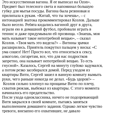
Это искусственная вагина. Я ее выписал на Ozon».
Предмет был телесного света и напоминал большую
губку для мытья посуды. Вагина была резиновая и
прилипала к рукам. «Китай, что ты хочешь», – с
интонацией знатока прокомментировал Козлов. Дальше
было весело. Ребята кидались вагиной друг в друга,
играли ею в домашний футбол, пробовали играть в
теннис и даже придумывали ей прозвища. «Знаешь, моя
мать называет такое непотребной вещью», – сказал
Козлов. «Твоя мать это видела?» – Витины зрачки
расширились. Приятель покрутил пальцем у виска: «С
ума сошел! Нет! Просто все, что относиться к сексу,
алкоголю, сигаретам, все, что для нас подростков
запретно, она называет непотребной вещью. То есть
гнусной». Казалось, Сергей на минуту глубоко задумался,
а потом резко засобирался домой. Перед уходом из
квартиры Вити, Сергей зашел в ванную комнату вымыть
руки, чего раньше никогда не делал. «Будь здоров!» –
Козлов сильно хлопнул на прощанье Витю по плечу,
схватив рюкзак, выбежал из квартиры. С этого момента
начиналось его предательство.
После ухода одноклассника, ничего не подозревающий
Витя закрылся в своей комнате, пытаясь заняться
выполнением домашнего задания. Однако легкое чувство
тревоги, внезапно его охватившее, не давало