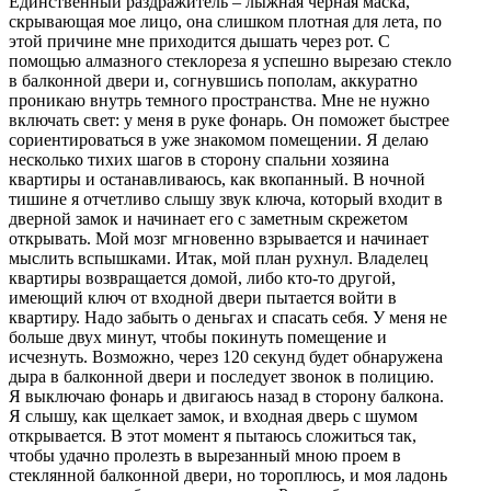
Единственный раздражитель – лыжная черная маска,
скрывающая мое лицо, она слишком плотная для лета, по
этой причине мне приходится дышать через рот. С
помощью алмазного стеклореза я успешно вырезаю стекло
в балконной двери и, согнувшись пополам, аккуратно
проникаю внутрь темного пространства. Мне не нужно
включать свет: у меня в руке фонарь. Он поможет быстрее
сориентироваться в уже знакомом помещении. Я делаю
несколько тихих шагов в сторону спальни хозяина
квартиры и останавливаюсь, как вкопанный. В ночной
тишине я отчетливо слышу звук ключа, который входит в
дверной замок и начинает его с заметным скрежетом
открывать. Мой мозг мгновенно взрывается и начинает
мыслить вспышками. Итак, мой план рухнул. Владелец
квартиры возвращается домой, либо кто-то другой,
имеющий ключ от входной двери пытается войти в
квартиру. Надо забыть о деньгах и спасать себя. У меня не
больше двух минут, чтобы покинуть помещение и
исчезнуть. Возможно, через 120 секунд будет обнаружена
дыра в балконной двери и последует звонок в полицию.
Я выключаю фонарь и двигаюсь назад в сторону балкона.
Я слышу, как щелкает замок, и входная дверь с шумом
открывается. В этот момент я пытаюсь сложиться так,
чтобы удачно пролезть в вырезанный мною проем в
стеклянной балконной двери, но тороплюсь, и моя ладонь