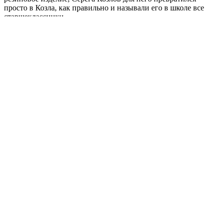
просто в Козла, как правильно и называли его в школе все
старшеклассники.
_________________________________________
Об авторе:
АЛЕКСАНДР КАШТАНОВ
Закончил Уральский Государственный Университет.
Автор рассказов и пьес. Печатался в журналах
"Слово.Word", "Современная драматургия ","Перископ",
"Нижний Новгород", "Бельские просторы", на интернет-
порталах "Год литературы","Прочтение". Сценарий
"Никакого смешного" занял 1 место на Международном
конкурсе киносценариев ВГИК "Новый взгляд". Живет в
Екатеринбурге.