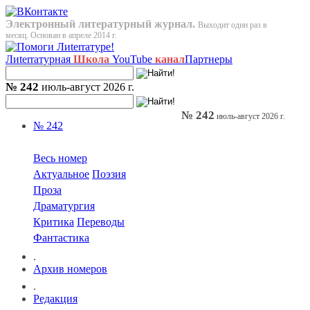
Электронный литературный журнал.
Выходит один раз в
месяц. Основан в апреле 2014 г.
Лиterraтурная
Школа
YouTube
канал
Партнеры
№ 242
июль-август 2026 г.
№ 242
июль-август 2026 г.
№ 242
Весь номер
Актуальное
Поэзия
Проза
Драматургия
Критика
Переводы
Фантастика
.
Архив номеров
.
Редакция