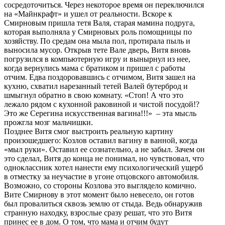
сосредоточиться. Через некоторое время он переключился
на «Майнкрафт» и ушел от реальности. Вскоре к
Смирновым пришла тетя Валя, старая мамина подруга,
которая выполняла у Смирновых роль помощницы по
хозяйству. По средам она мыла пол, протирала пыль и
выносила мусор. Открыв тете Вале дверь, Витя вновь
погрузился в компьютерную игру и вынырнул из нее,
когда вернулись мама с братиком и пришел с работы
отчим. Едва поздоровавшись с отчимом, Витя зашел на
кухню, схватил нарезанный тетей Валей бутерброд и
шмыгнул обратно в свою комнату. «Стоп! А что это
лежало рядом с кухонной раковиной и чистой посудой!?
Это же Серегина искусственная вагина!!!» – эта мысль
прожгла мозг мальчишки.
Позднее Витя смог выстроить реальную картину
произошедшего: Козлов оставил вагину в ванной, когда
«мыл руки». Оставил ее сознательно, а не забыл. Зачем он
это сделал, Витя до конца не понимал, но чувствовал, что
одноклассник хотел нанести ему психологический ущерб
в отместку за неучастие в угоне отцовского автомобиля.
Возможно, со стороны Козлова это выглядело комично.
Вите Смирнову в этот момент было невесело, он готов
был провалиться сквозь землю от стыда. Ведь обнаружив
странную находку, взрослые сразу решат, что это Витя
принес ее в дом. О том, что мама и отчим будут