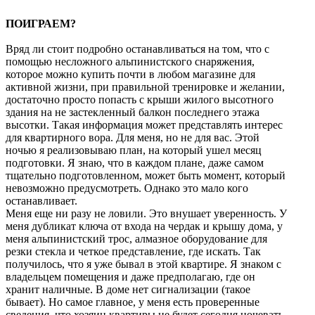
ПОИГРАЕМ?
Вряд ли стоит подробно останавливаться на том, что с
помощью несложного альпинистского снаряжения,
которое можно купить почти в любом магазине для
активной жизни, при правильной тренировке и желании,
достаточно просто попасть с крыши жилого высотного
здания на не застекленный балкон последнего этажа
высотки. Такая информация может представлять интерес
для квартирного вора. Для меня, но не для вас. Этой
ночью я реализовываю план, на который ушел месяц
подготовки. Я знаю, что в каждом плане, даже самом
тщательно подготовленном, может быть момент, который
невозможно предусмотреть. Однако это мало кого
останавливает.
Меня еще ни разу не ловили. Это внушает уверенность. У
меня дубликат ключа от входа на чердак и крышу дома, у
меня альпинистский трос, алмазное оборудование для
резки стекла и четкое представление, где искать. Так
получилось, что я уже бывал в этой квартире. Я знаком с
владельцем помещения и даже предполагаю, где он
хранит наличные. В доме нет сигнализации (такое
бывает). Но самое главное, у меня есть проверенные
сведения, что хозяин квартиры не будет сегодня ночевать