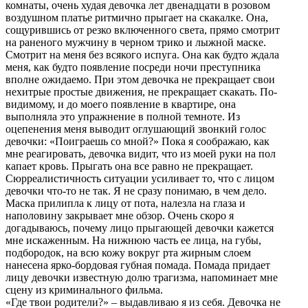
комнаты, очень худая девочка лет двенадцати в розовом
воздушном платье ритмично прыгает на скакалке. Она,
сощурившись от резко включенного света, прямо смотрит
на раненого мужчину в черном трико и лыжной маске.
Смотрит на меня без всякого испуга. Она как будто ждала
меня, как будто появление посреди ночи преступника
вполне ожидаемо. При этом девочка не прекращает свои
нехитрые простые движения, не прекращает скакать. По-
видимому, и до моего появление в квартире, она
выполняла это упражнение в полной темноте. Из
оцепенения меня выводит оглушающий звонкий голос
девочки: «Поиграешь со мной?» Пока я соображаю, как
мне реагировать, девочка видит, что из моей руки на пол
капает кровь. Прыгать она все равно не прекращает.
Сюрреалистичность ситуации усиливает то, что с лицом
девочки что-то не так. Я не сразу понимаю, в чем дело.
Маска прилипла к лицу от пота, налезла на глаза и
наполовину закрывает мне обзор. Очень скоро я
догадываюсь, почему лицо прыгающей девочки кажется
мне искаженным. На нижнюю часть ее лица, на губы,
подбородок, на всю кожу вокруг рта жирным слоем
нанесена ярко-бордовая губная помада. Помада придает
лицу девочки известную долю трагизма, напоминает мне
сцену из криминального фильма.
«Где твои родители?» – выдавливаю я из себя. Девочка не