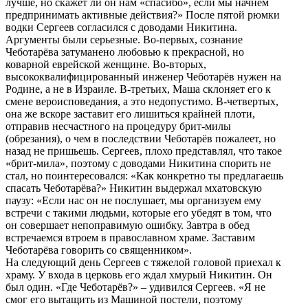
лучше, но скажет ли он нам «спасибо», если мы начнём
предпринимать активные действия?» После пятой рюмки
водки Сергеев согласился с доводами Никитина.
Аргументы были серьезные. Во-первых, сознание
Чеботарёва затуманено любовью к прекрасной, но
коварной еврейской женщине. Во-вторых,
высококвалифицированный инженер Чеботарёв нужен на
Родине, а не в Израиле. В-третьих, Маша склоняет его к
смене вероисповедания, а это недопустимо. В-четвертых,
она же вскоре заставит его лишиться крайней плоти,
отправив несчастного на процедуру брит-милы
(обрезания), о чем в последствии Чеботарёв пожалеет, но
назад не пришьешь. Сергеев, плохо представлял, что такое
«брит-мила», поэтому с доводами Никитина спорить не
стал, но поинтересовался: «Как конкретно ты предлагаешь
спасать Чеботарёва?» Никитин выдержал мхатовскую
паузу: «Если нас он не послушает, мы организуем ему
встречи с такими людьми, которые его убедят в том, что
он совершает непоправимую ошибку. Завтра в обед
встречаемся втроем в православном храме. Заставим
Чеботарёва говорить со священником».
На следующий день Сергеев с тяжелой головой приехал к
храму. У входа в церковь его ждал хмурый Никитин. Он
был один. «Где Чеботарёв?» – удивился Сергеев. «Я не
смог его вытащить из Машиной постели, поэтому