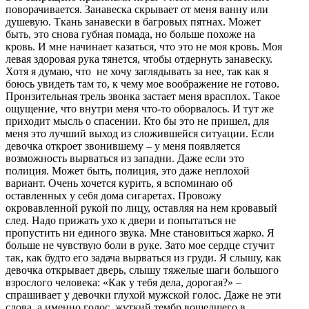
поворачивается. Занавеска скрывает от меня ванну или
душевую. Ткань занавески в багровых пятнах. Может
быть, это снова губная помада, но больше похоже на
кровь. И мне начинает казаться, что это не моя кровь. Моя
левая здоровая рука тянется, чтобы отдернуть занавеску.
Хотя я думаю, что не хочу заглядывать за нее, так как я
боюсь увидеть там то, к чему мое воображение не готово.
Пронзительная трель звонка застает меня врасплох. Такое
ощущение, что внутри меня что-то оборвалось. И тут же
приходит мысль о спасении. Кто бы это не пришел, для
меня это лучший выход из сложившейся ситуации. Если
девочка откроет звонившему – у меня появляется
возможность вырваться из западни. Даже если это
полиция. Может быть, полиция, это даже неплохой
вариант. Очень хочется курить, я вспоминаю об
оставленных у себя дома сигаретах. Провожу
окровавленной рукой по лицу, оставляя на нем кровавый
след. Надо прижать ухо к двери и попытаться не
пропустить ни единого звука. Мне становиться жарко. Я
больше не чувствую боли в руке. Зато мое сердце стучит
так, как будто его задача вырваться из груди. Я слышу, как
девочка открывает дверь, слышу тяжелые шаги большого
взрослого человека: «Как у тебя дела, дорогая?» –
спрашивает у девочки глухой мужской голос. Даже не эти
слова, а именно голос, жуткий тембр вошедшего в