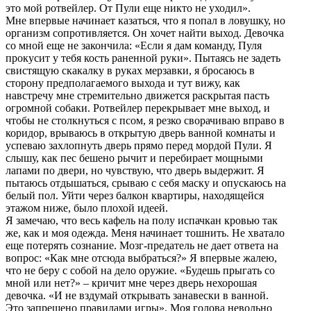
это мой ротвейлер. От Пули еще никто не уходил».
Мне впервые начинает казаться, что я попал в ловушку, но
организм сопротивляется. Он хочет найти выход. Девочка
со мной еще не закончила: «Если я дам команду, Пуля
прокусит у тебя кость раненной руки». Пытаясь не задеть
свистящую скакалку в руках мерзавки, я бросаюсь в
сторону предполагаемого выхода и тут вижу, как
навстречу мне стремительно движется раскрытая пасть
огромной собаки. Ротвейлер перекрывает мне выход, и
чтобы не столкнуться с псом, я резко сворачиваю вправо в
коридор, врываюсь в открытую дверь ванной комнаты и
успеваю захлопнуть дверь прямо перед мордой Пули. Я
слышу, как пес бешено рычит и перебирает мощными
лапами по двери, но чувствую, что дверь выдержит. Я
пытаюсь отдышаться, срываю с себя маску и опускаюсь на
белый пол. Уйти через балкон квартиры, находящейся
этажом ниже, было плохой идеей.
Я замечаю, что весь кафель на полу испачкан кровью так
же, как и моя одежда. Меня начинает тошнить. Не хватало
еще потерять сознание. Мозг-предатель не дает ответа на
вопрос: «Как мне отсюда выбраться?» Я впервые жалею,
что не беру с собой на дело оружие. «Будешь прыгать со
мной или нет?» – кричит мне через дверь нехорошая
девочка. «И не вздумай открывать занавески в ванной.
Это запрещено правилами игры». Моя голова невольно