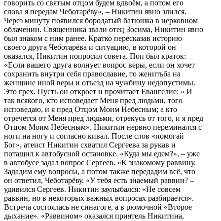
говорить со святым отцом будем вдвоём, а потом его
слова я передам Чеботарёву», – Никитин явно злился.
Через минуту появился бородатый батюшка в церковном
облачении. Священника звали отец Зосима, Никитин явно
был знаком с ним ранее. Кратко пересказав историю
своего друга Чеботарёва и ситуацию, в которой он
оказался, Никитин попросил совета. Поп был краток:
«Если вашего друга волнует вопрос веры, если он хочет
сохранить внутри себя православие, то женитьба на
женщине иной веры и отъезд на чужбину недопустимы.
Это грех. Пусть он откроет и прочитает Евангелие: « И
так всякого, кто исповедает Меня пред людьми, того
исповедаю, и я пред Отцом Моим Небесным; а кто
отречется от Меня пред людьми, отрекусь от того, и я пред
Отцом Моим Небесным». Никитин нервно переминался с
ноги на ногу и согласно кивал. После слов «помогай
Бог», атеист Никитин схватил Сергеева за рукав и
потащил к автобусной остановке. «Куда мы едем?», – уже
в автобусе задал вопрос Сергеев. «К знакомому раввину.
Зададим ему вопросы, а потом также передадим всё, что
он ответил, Чеботарёву. «У тебя есть знаемый раввин? –
удивился Сергеев. Никитин заулыбался: «Не совсем
раввин, но в некоторых важных вопросах разбирается».
Встреча состоялась не синагоге, а в рюмочной «Второе
дыхание». «Раввином» оказался приятель Никитина,