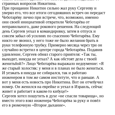
странных вопросов Никитина.
При прощании Никитин сильно жал руку Сергееву и
уверял его, что все итоги сегодняшних встреч он передаст
Чеботарёву лично при встрече, что, возможно, именно
они своей инициативой отвратили Чеботарёва от
неправильного, даже рокового решения. На следующий
день Сергеев уехал в командировку, затем в отпуск и
совсем забыл об усилиях по спасению Чеботарёва. Ему
никто не звонил, у него тоже не было желания брать в
руки телефонную трубку. Примерно месяца через три он
случайно встретил в центре города Чеботарёва. Подавив
удивление, Сергеев обнял старого приятеля: «Так ты,
выходит, никуда не уехал? А как обстоят дела с твоей
женитьбой?» Лицо Чеботарёва выражало недоумение: «Я
же старый холостяк: у меня и в планах не было жениться.
И уезжать я никуда не собирался, так и работаю
инженером в том же самом институте, что и раньше. А
вот у меня есть новость про Никитина. Вот он отчебучил
номер. Он женился на еврейке и уехал в Израиль, сейчас
живет и работает в каком-то кибуце!»
Сергеев хотел пошутить в духе «не спасли товарища», но
вместо этого взял инженера Чеботарёва за руку и повёл
его в рюмочную «Второе дыхание».