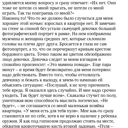
удивляется моему вопросу и сразу отвечает: «Их нет. Они
тоже не хотели со мной прыгать, не хотели со мной
играть. Так ты поиграешь со мной?»
Наконец-то! Что-то же должно было случиться для меня
хорошее этой ночью: взрослых в квартире нет. Я замечаю
на стене за спиной без устали скачущей девочки большой
фотографический портрет в рамке. На нем изображены
мужчина и женщина средних лет, которые склонили
головы на плечи друг друга. Бросается в глаза не сам
фотопортрет, а то, что он перечеркнут кривым крестом
бордового цвета. Точно таким же цветом обезображено
лицо девочки. Девочка следит за моим взглядом и
спокойно произносит: «Это мамина помада». Еще пара
минут – и время будет безвозвратно для меня потеряно:
надо действовать. Вместо того, чтобы оттолкнуть
девчонку и бежать к выходу, я зачем-то начинаю ей
объяснять ситуацию: «Послушай, я не хочу причинить
тебе вреда. Я оказался здесь случайно. И мне надо срочно
уходить. Так будет лучше всем». Скакалка стучит по полу,
уничтожая мою способность мыслить логически. «Не
будет», – не соглашается со мной маленькая хозяйка
квартиры. «У меня есть для тебя пуля». Мне как-то сразу
становится не по себе, хотя я не верю в наличие у ребенка
оружия. Я как под гипнозом продолжаю стоять на месте,
обхватив кровоточащую кисть второй ладонью. «Пуля –