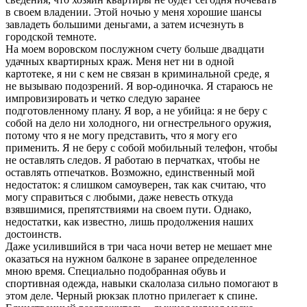
в своем владении. Этой ночью у меня хорошие шансы
завладеть большими деньгами, а затем исчезнуть в
городской темноте.
На моем воровском послужном счету больше двадцати
удачных квартирных краж. Меня нет ни в одной
картотеке, я ни с кем не связан в криминальной среде, я
не вызываю подозрений. Я вор-одиночка. Я стараюсь не
импровизировать и четко следую заранее
подготовленному плану. Я вор, а не убийца: я не беру с
собой на дело ни холодного, ни огнестрельного оружия,
потому что я не могу представить, что я могу его
применить. Я не беру с собой мобильный телефон, чтобы
не оставлять следов. Я работаю в перчатках, чтобы не
оставлять отпечатков. Возможно, единственный мой
недостаток: я слишком самоуверен, так как считаю, что
могу справиться с любыми, даже невесть откуда
взявшимися, препятствиями на своем пути. Однако,
недостатки, как известно, лишь продолжения наших
достоинств.
Даже усилившийся в три часа ночи ветер не мешает мне
оказаться на нужном балконе в заранее определенное
мною время. Специально подобранная обувь и
спортивная одежда, навыки скалолаза сильно помогают в
этом деле. Черный рюкзак плотно прилегает к спине.