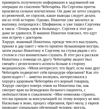
примерить полученную информацию к задуманной им
операции по спасению Чеботарёва. На Сергеева притча
произвела сильное впечатление. Он даже не хотел уходить
из рюмочной, не спросив, какие выводы следует делать
им из этой истории. Однако, Никитин уже заплатил за
выпивку, попрощался с Шифманом, и уже тащил Сергеева
к такси: «Теперь едем в больницу». Сергеев в этот раз
даже не удивился. В машине Никитин пояснил, что едут
они встречу с доктором.
Хирург, знакомый Никитина, прежде чем его выслушать,
принял в дар пакет с чем-то приятно булькающим внутри,
затем указал Никитину и Сергееву на стулья рядом с его
столом и стал внимательно слушать. В этот раз в рассказе
Никитина о помощи их другу Чеботарёву акцент был
смещён с религиозного аспекта больше в сторону
медицинскую. «Меня интересует, что будет, если наш друг
Чеботарёв подвергнет себя процедуре обрезания? Как это
происходит»? – заметно волнуясь, интересовался у
хирурга здоровьем Чеботарёва его верный товарищ.
Хирург смотрел поверх очков на Никитина так, как
смотрит врач на безнадежно больного пациента, с
любопытством и сожалением: «Мне немножко странно,
что вы пришли за консультацией по этому вопросу ко мне.
Насколько я знаю, процесс обрезания, брит-милу, у евреев
проводит специально обученный человек: могель.