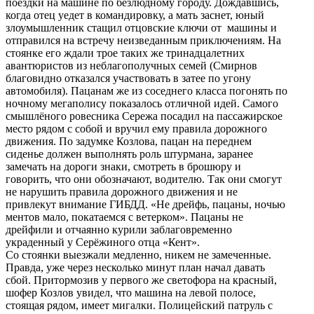
поездки на машине по безлюдному городу. Дождавшись,
когда отец уедет в командировку, а мать заснет, юный
злоумышленник стащил отцовские ключи от машины и
отправился на встречу неизведанным приключениям. На
стоянке его ждали трое таких же тринадцалетних
авантюристов из неблагополучных семей (Смирнов
благовидно отказался участвовать в затее по угону
автомобиля). Пацанам же из соседнего класса погонять по
ночному мегаполису показалось отличной идей. Самого
смышлёного ровесника Сережа посадил на пассажирское
место рядом с собой и вручил ему правила дорожного
движения. По задумке Козлова, пацан на переднем
сиденье должен выполнять роль штурмана, заранее
замечать на дороги знаки, смотреть в брошюру и
говорить, что они обозначают, водителю. Так они смогут
не нарушить правила дорожного движения и не
привлекут внимание ГИБДД. «Не дрейфь, пацаны, ночью
ментов мало, покатаемся с ветерком». Пацаны не
дрейфили и отчаянно курили заблаговременно
украденный у Серёжиного отца «Кент».
Со стоянки выезжали медленно, никем не замеченные.
Правда, уже через несколько минут план начал давать
сбой. Притормозив у первого же светофора на красный,
шофер Козлов увидел, что машина на левой полосе,
стоящая рядом, имеет мигалки. Полицейский патруль с