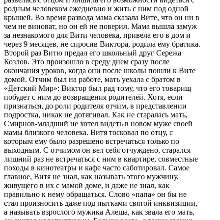
родным человеком ежедневно и жить с ним под одной
крышей. Во время развода мама сказала Вите, что он ни в
чем не виноват, но он ей не поверил. Мама вышла замуж
за незнакомого для Вити человека, привела его в дом и
через 9 месяцев, не спросив Виктора, родила ему братика.
Второй раз Витю предал его школьный друг Сережа
Козлов. Это произошло в среду днем сразу после
окончания уроков, когда они после школы пошли к Вите
домой. Отчим был на работе, мать уехала с братом в
«Детский Мир»: Виктор был рад тому, что его товарищ
побудет с ним до возвращения родителей. Хотя, если
признаться, до роли родителя отчим, в представлении
подростка, никак не дотягивал. Как не старалась мать,
Смирнов-младший не хотел видеть в новом муже своей
мамы близкого человека. Витя тосковал по отцу, с
которым ему было разрешено встречаться только по
выходным. С отчимом он вел себя отчуждено, старался
лишний раз не встречаться с ним в квартире, совместные
походы в кинотеатры и кафе часто саботировал. Самое
главное, Витя не знал, как называть этого мужчину,
живущего в их с мамой доме, и даже не знал, как
правильно к нему обращаться. Слово «папа» он бы не
стал произносить даже под пытками святой инквизиции,
а называть взрослого мужика Алеша, как звала его мать,