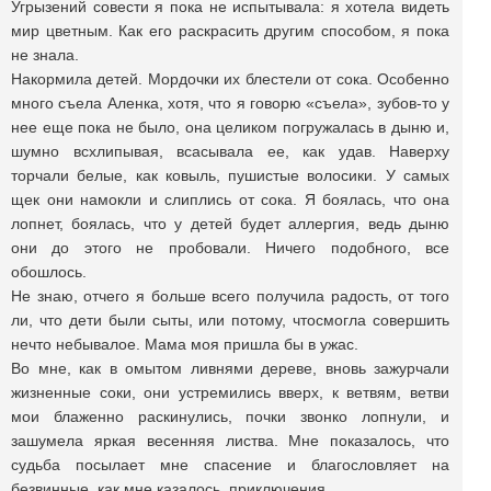
Угрызений совести я пока не испытывала: я хотела видеть
мир цветным. Как его раскрасить другим способом, я пока
не знала.
Накормила детей. Мордочки их блестели от сока. Особенно
много съела Аленка, хотя, что я говорю «съела», зубов-то у
нее еще пока не было, она целиком погружалась в дыню и,
шумно всхлипывая, всасывала ее, как удав. Наверху
торчали белые, как ковыль, пушистые волосики. У самых
щек они намокли и слиплись от сока. Я боялась, что она
лопнет, боялась, что у детей будет аллергия, ведь дыню
они до этого не пробовали. Ничего подобного, все
обошлось.
Не знаю, отчего я больше всего получила радость, от того
ли, что дети были сыты, или потому, чтосмогла совершить
нечто небывалое. Мама моя пришла бы в ужас.
Во мне, как в омытом ливнями дереве, вновь зажурчали
жизненные соки, они устремились вверх, к ветвям, ветви
мои блаженно раскинулись, почки звонко лопнули, и
зашумела яркая весенняя листва. Мне показалось, что
судьба посылает мне спасение и благословляет на
безвинные, как мне казалось, приключения.