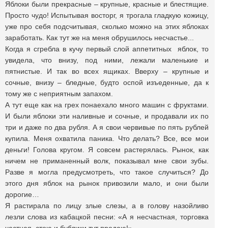
Яблоки были прекрасные – крупные, красные и блестящие.
Просто чудо! Испытывая восторг, я трогала гладкую кожицу,
уже про себя подсчитывая, сколько можно на этих яблоках
заработать. Как тут же на меня обрушилось несчастье...
Когда я сгребла в кучу первый слой аппетитных яблок, то
увидела, что внизу, под ними, лежали маленькие и
пятнистые. И так во всех ящиках. Вверху – крупные и
сочные, внизу – бледные, будто оспой изъеденные, да к
тому же с неприятным запахом.
А тут еще как на грех понаехало много машин с фруктами.
И были яблоки эти наливные и сочные, и продавали их по
три и даже по два рубля. А я свои червивые по пять рублей
купила. Меня охватила паника. Что делать? Все, все мои
деньги! Голова кругом. Я совсем растерялась. Рынок, как
ничем не приманенный волк, показывал мне свои зубы.
Разве я могла предусмотреть, что такое случиться? До
этого дня яблок на рынок привозили мало, и они были
дорогие…
Я растирала по лицу злые слезы, а в голову назойливо
лезли слова из кабацкой песни: «А я несчастная, торговка