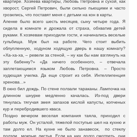
квартире. Хозяева квартиры, Любовь Петровна и сухой, как
хворост, Сергей Петрович, были сильно пьющими и часто
грозились, что поставят меня с детьми на кон в карты.
Аленке было всего шесть месяцев, сыну четыре года. Я
сидела в комнате и дрожала от страха, обхватив детей
руками. К хозяевам приходили гости, и начинались веселые
гульбища. Муж был на работе. Чего стоит выбить
облупленную, ходуном ходящую дверь в нашу комнату?
«Ха-ха-ха, – ревели за стеной, – ну как бы нам взглянуть на
эту бабенку?» «Да ничего особенного, – отвечала
заплетающимся языком Любовь Петровна. – Просто
худющая училка. Да еще строит из себя. Интеллигенция
хренова...»
В окно бил дождь. По стене ползали тараканы. Лампочка на
длинном шнурке медленно качалась. Из-под двери
тянулась тягучая змея запахов кислой капусты, копченых
кур и перебродившего кваса.
Поздно вечером веселая компания таяла, приходил с
работы муж. Он усталой, тяжелой поступью шел на кухню и
там долго ел. На кухне не было занавесок, по стеклу
ползли мокрые листья. Если на них долго смотреть, они