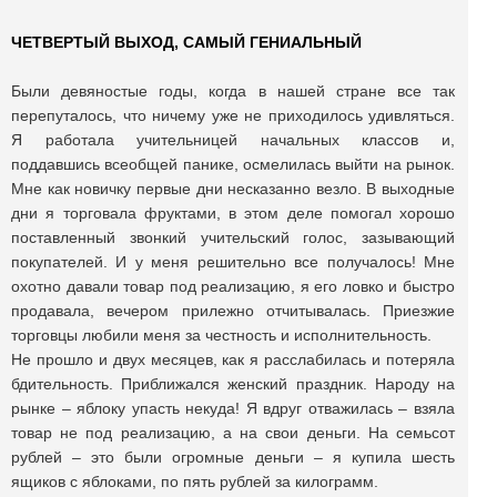
ЧЕТВЕРТЫЙ ВЫХОД, САМЫЙ ГЕНИАЛЬНЫЙ
Были девяностые годы, когда в нашей стране все так
перепуталось, что ничему уже не приходилось удивляться.
Я работала учительницей начальных классов и,
поддавшись всеобщей панике, осмелилась выйти на рынок.
Мне как новичку первые дни несказанно везло. В выходные
дни я торговала фруктами, в этом деле помогал хорошо
поставленный звонкий учительский голос, зазывающий
покупателей. И у меня решительно все получалось! Мне
охотно давали товар под реализацию, я его ловко и быстро
продавала, вечером прилежно отчитывалась. Приезжие
торговцы любили меня за честность и исполнительность.
Не прошло и двух месяцев, как я расслабилась и потеряла
бдительность. Приближался женский праздник. Народу на
рынке – яблоку упасть некуда! Я вдруг отважилась – взяла
товар не под реализацию, а на свои деньги. На семьсот
рублей – это были огромные деньги – я купила шесть
ящиков с яблоками, по пять рублей за килограмм.