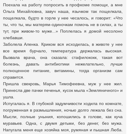
Поехала на работу попросить в профкоме помощи, а мне
Ольга Михайловна, завуч наша, язычком так пощелкала,
пощелкала, будто в горле у нее чесалось, и говорит: «Что
ты, что ты, мы матерям-одиночкам помочь не в силах, а ты
тут, при живом-то муже...» Поплелась я домой несолоно
хлебавши.
Заболела Аленка. Криком вся исходилась, в животе у нее
все время бурчало, температура держалась высокая.
Вызвала врача, она сказала: стафилококк, такая вот
болезнь, давать антибиотики нежелательно, лучше
полноценное питание, витамины, тогда организм сам
справится.
Пришла свекровь, Марья Тимофеевна, муж у нее жил.
Принесла две пачки печенья, кусок мыла «Земляничного» и
ушла.
Испугалась я. В глубокой задумчивости ходила по комнате,
погруженная в размышления, ночью долго лежала без сна.
Мысли, полные уныния, копошились в голове, как куча
муравьев. Одна, с двумя детьми, без денег, без мужа.
Напугала меня еще хозяйка моя, румяная и пышная Люба.