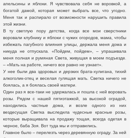
апельсины и яблоки. Я чувствовала себя не воровкой, а
богатой дамой, которая может выбрать все, что угодно.
Меня так и распирало от возможности нарушить правила
этой жизни.
В ту светлую пору детства, когда все мои сверстники
воровали клубнику и яблоки с чужих огородов, мама, чтобы
избежать пагубного влияния улицы, держала меня дома и
никуда не отпускала. «Пойдем, пойдем», – упрашивала
меня полная и румяная Света, живущая в моем подъезде.
– «Мать на работе, ничего все равно не узнает».
У нее были два здоровых и дерзких брата-хулигана, тихий
алкоголик-отец и веселая гулящая мать. Светка ничего не
боялась, а я боялась своей матери.
Один раз я все-таки не удержалась и пошла с ней воровать
розы. Рядом с нашей пятиэтажкой, за высокой оградой,
находились частные дома, и возле одного из них
вездесущая Светка выследила чудесные красные розы,
которые выращивала на продажу тощая, всегда одетая в
черное, баба Зоя. Вот туда мы и отправились.
Главное было – перелезть через деревянную ограду. За ней