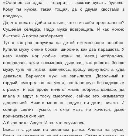
«Останешься одна, – говорит, – локотки кусать будешь.
Кому ты нужна, такая тощая, да с двумя хвостами в
придачу».
Да, что делать. Действительно, что я из себя представляю?
Сушеная селедка. Надо мужа возвращать. И как можно
быст­рей. А потом разберемся.
Тут я как раз получила на детей ежемесячное пособие.
Купила мужу синие брюки, широкие, как два парашюта. У
него между ног любые штаны за месяц истирались,
появлялась такая восьмерка, дырявая, как решето. Звоню
мужу, чуть не плача, извиняюсь, прошу вернуться, а куда
деваться. Вернулся муж, не запылился. Довольный и
гордый, смотрел он на меня, наполненную безнадежным
страхом, и все вроде ничего, жизнь побрела дальше, да
впала я вдруг в тоску смертную, сейчас это называется
депрессией. Ничего меня не радует, ни дети, ничего. И
солнце светит тускло, и окна мыть не хочется, даже
причесаться сил нет.
А было лето. Август. И вот что случилось.
Была я с детьми на овощном рынке. Аленка на руках,