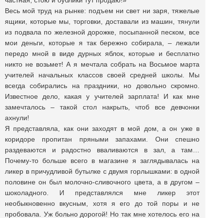
частная, стою и бублики тут продаю!»
Весь мой труд на рынке: подъем ни свет ни заря, тяжелые
ящики, которые мы, торговки, доставали из машин, тянули
из подвала по железной дорожке, посыпанной песком, все
мои деньги, которые я так бережно собирала, – лежали
передо мной в виде дурных яблок, которые и бесплатно
никто не возьмет! А я мечтала собрать на Восьмое марта
учителей начальных классов своей средней школы. Мы
всегда собирались на праздники, но довольно скромно.
Известное дело, какая у учителей зарплата! И как мне
замечталось – такой стол накрыть, чтоб все девчонки
ахнули!
Я представляла, как они заходят в мой дом, а он уже в
коридоре пропитан пряными запахами. Они спешно
раздеваются и радостно вваливаются в зал, а там…
Почему-то больше всего в магазине я заглядывалась на
ликер в причудливой бутылке с двумя горлышками: в одной
половине он был молочно-сливочного цвета, а в другом –
шоколадного. И представлялся мне ликер этот
необыкновенно вкусным, хотя я его до той поры и не
пробовала. Уж больно дорогой! Но так мне хотелось его на