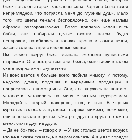
были навалены горой, как снопы сена. Картина была такой
неприглядной, что потрясла меня до глубины души. Мало
того, что цветы лежали беспорядочно, они еще наглым
образом разворовывались! Возле прилавка копошились
бабки, они набирали целые охапки, потом, будто
ненароком, нагибались и кое-как, кроша и ломая ветви,
засовывали их в приготовленные мешки.
Вся земля вокруг была усыпана желтыми пушистыми
шариками. Они быстро темнели, безнадежно гасли в талом
снеге под ногами покупателей.
Из всех цветов я больше всего любила мимозу. И потому,
недолго думая, подошла к нерадивым продавцам и
попросилась в помощницы. Они, еле держась на ногах от
усталости, уставились на меня с явным подозрением.
Молодой и старый, наверное, отец и сын. В черных
курчавых волосах запутались шарики мимозы, возможно,
они и ночевали в цветах. Смотрят друг на друга, потом на
меня, опять друг на друга.
– Да не бойтесь, – говорю я. – У вас столько цветов воруют,
что не в сказке сказать, ни пером описать. А я у вас порядок