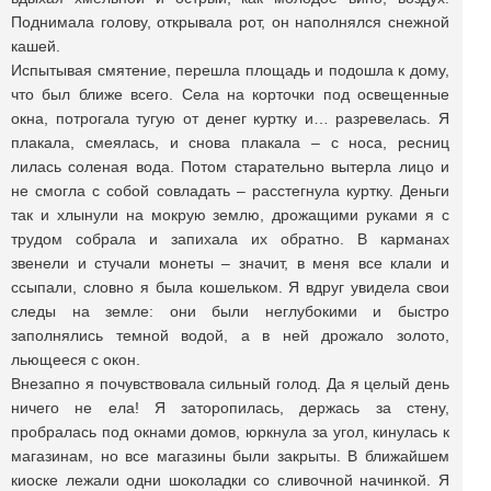
Поднимала голову, открывала рот, он наполнялся снежной
кашей.
Испытывая смятение, перешла площадь и подошла к дому,
что был ближе всего. Села на корточки под освещенные
окна, потрогала тугую от денег куртку и… разревелась. Я
плакала, смеялась, и снова плакала – с носа, ресниц
лилась соленая вода. Потом старательно вытерла лицо и
не смогла с собой совладать – расстегнула куртку. Деньги
так и хлынули на мокрую землю, дрожащими руками я с
трудом собрала и запихала их обратно. В карманах
звенели и стучали монеты – значит, в меня все клали и
ссыпали, словно я была кошельком. Я вдруг увидела свои
следы на земле: они были неглубокими и быстро
заполнялись темной водой, а в ней дрожало золото,
льющееся с окон.
Внезапно я почувствовала сильный голод. Да я целый день
ничего не ела! Я заторопилась, держась за стену,
пробралась под окнами домов, юркнула за угол, кинулась к
магазинам, но все магазины были закрыты. В ближайшем
киоске лежали одни шоколадки со сливочной начинкой. Я