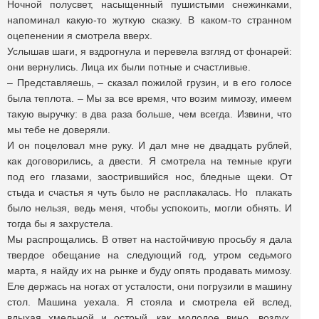
Ночной полусвет, насыщенный пушистыми снежинками,
напоминал какую-то жуткую сказку. В каком-то странном
оцепенении я смотрела вверх.
Услышав шаги, я вздрогнула и перевела взгляд от фонарей:
они вернулись. Лица их были потные и счастливые.
– Представляешь, – сказал пожилой грузин, и в его голосе
была теплота. – Мы за все время, что возим мимозу, имеем
такую выручку: в два раза больше, чем всегда. Извини, что
мы тебе не доверяли.
И он поцеловал мне руку. И дал мне не двадцать рублей,
как договорились, а двести. Я смотрела на темные круги
под его глазами, заострившийся нос, бледные щеки. От
стыда и счастья я чуть было не расплакалась. Но плакать
было нельзя, ведь меня, чтобы успокоить, могли обнять. И
тогда бы я захрустела.
Мы распрощались. В ответ на настойчивую просьбу я дала
твердое обещание на следующий год, утром седьмого
марта, я найду их на рынке и буду опять продавать мимозу.
Еле держась на ногах от усталости, они погрузили в машину
стол. Машина уехала. Я стояла и смотрела ей вслед,
вдыхая хмельной и острый, как молодое вино, воздух.