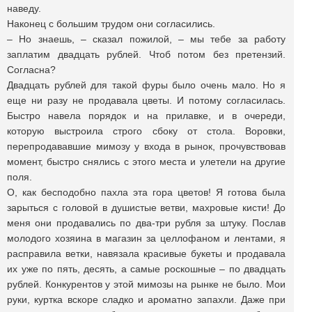
наведу.
Наконец с большим трудом они согласились.
– Но знаешь, – сказал пожилой, – мы тебе за работу
заплатим двадцать рублей. Чтоб потом без претензий.
Согласна?
Двадцать рублей для такой фуры было очень мало. Но я
еще ни разу не продавала цветы. И потому согласилась.
Быстро навела порядок и на прилавке, и в очереди,
которую выстроила строго сбоку от стола. Воровки,
перепродававшие мимозу у входа в рынок, прочувствовав
момент, быстро снялись с этого места и улетели на другие
поля.
О, как бесподобно пахла эта гора цветов! Я готова была
зарыться с головой в душистые ветви, махровые кисти! До
меня они продавались по два-три рубля за штуку. Послав
молодого хозяина в магазин за целлофаном и лентами, я
расправила ветки, навязала красивые букеты и продавала
их уже по пять, десять, а самые роскошные – по двадцать
рублей. Конкурентов у этой мимозы на рынке не было. Мои
руки, куртка вскоре сладко и ароматно запахли. Даже при