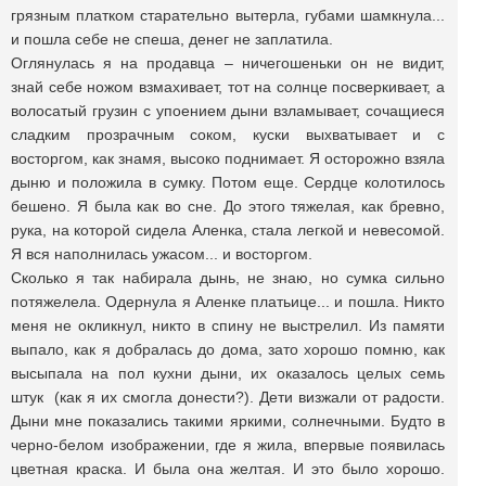
грязным платком старательно вытерла, губами шамкнула...
и пошла себе не спеша, денег не заплатила.
Оглянулась я на продавца – ничегошеньки он не видит,
знай себе ножом взмахивает, тот на солнце посверкивает, а
волосатый грузин с упоением дыни взламывает, сочащиеся
сладким прозрачным соком, куски выхватывает и с
восторгом, как знамя, высоко поднимает. Я осторожно взяла
дыню и положила в сумку. Потом еще. Сердце колотилось
бешено. Я была как во сне. До этого тяжелая, как бревно,
рука, на которой сидела Аленка, стала легкой и невесомой.
Я вся наполнилась ужасом... и восторгом.
Сколько я так набирала дынь, не знаю, но сумка сильно
потяжелела. Одернула я Аленке платьице... и пошла. Никто
меня не окликнул, никто в спину не выстрелил. Из памяти
выпало, как я добралась до дома, зато хорошо помню, как
высыпала на пол кухни дыни, их оказалось целых семь
штук (как я их смогла донести?). Дети визжали от радости.
Дыни мне показались такими яркими, солнечными. Будто в
черно-белом изображении, где я жила, впервые появилась
цветная краска. И была она желтая. И это было хорошо.