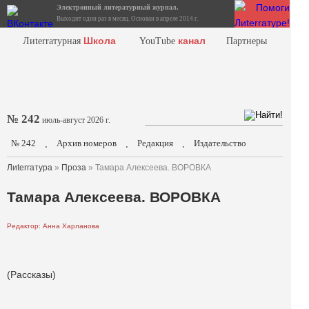
Электронный литературный журнал.
Выходит один раз в месяц. Основан в апреле 2014 г.
Школа
канал
Лиterraтурная
YouTube
Партнеры
№ 242
июль-август 2026 г.
№ 242
Архив номеров
Редакция
Издательство
.
.
.
Лиterraтура
»
Проза
» Тамара Алексеева. ВОРОВКА
Тамара Алексеева. ВОРОВКА
Редактор: Анна Харланова
(Рассказы)