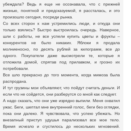
убеждала? Ведь я еще не осознавала, что с прежней
жизнью, понятной и предсказуемой, я рассталась, и это
произошло сегодня, посреди рынка.
Со всех сторон к нам устремились люди, и откуда они
только взялись? Быстро выстроилась очередь. Наверное,
шли с работы, не все успели купить цветы и фрукты –
конкурентов не было никаких. Яблоки я продала
молниеносно, по десять рублей за килограмм, все до
одного. Покупатели даже высмотрели те, которые я
отложила домой, спрятав под прилавком, и грозно их
потребовали.
Все шло прекрасно до того момента, когда мимоза была
распродана.
И тут грузины мои объявляют, что пойдут считать деньги. И
если что не сойдется, они разберутся со мной как следует.
А надо сказать, что они уже изрядно выпили. Меня охватил
ужас. Беги, шептал мне внутренний голос, беги без оглядки,
пока они далеко. Я чувствовала, что успею убежать. Но
внезапный приступ удушья парализовал все мое тело.
Время исчезло и сгустилось до нескольких мгновений.