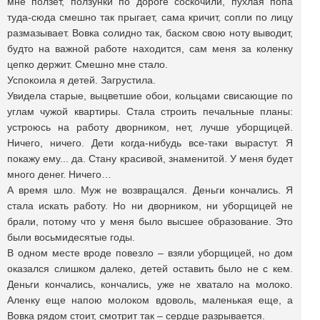
мне ползет, ползунки по дороге соскочили, пухлая попа
туда-сюда смешно так прыгает, сама кричит, сопли по лицу
размазывает. Вовка солидно так, баском свою ноту выводит,
будто на важной работе находится, сам меня за коленку
цепко держит. Смешно мне стало.
Успокоила я детей. Загрустила.
Увидела старые, выцветшие обои, кольцами свисающие по
углам чужой квартиры. Стала строить печальные планы:
устроюсь на работу дворником, нет, лучше уборщицей.
Ничего, ничего. Дети когда-нибудь все-таки вырастут. Я
покажу ему... да. Стану красивой, знаменитой. У меня будет
много денег. Ничего…
А время шло. Муж не возвращался. Деньги кончались. Я
стала искать работу. Но ни дворником, ни уборщицей не
брали, потому что у меня было высшее образование. Это
были восьмидесятые годы.
В одном месте вроде повезло – взяли уборщицей, но дом
оказался слишком далеко, детей оставить было не с кем.
Деньги кончались, кончались, уже не хватало на молоко.
Аленку еще напою молоком вдоволь, маленькая еще, а
Вовка рядом стоит, смотрит так – сердце разрывается.