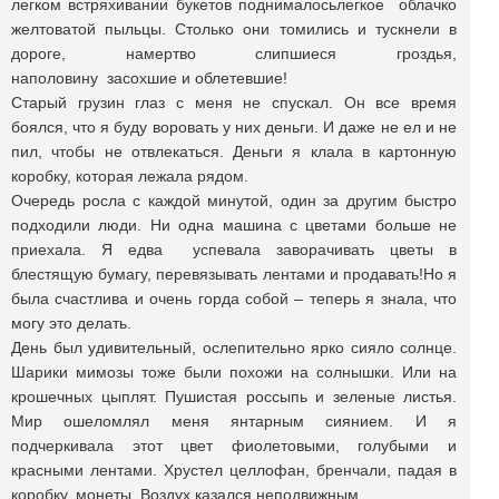
легком встряхивании букетов поднималосьлегкое облачко
желтоватой пыльцы. Столько они томились и тускнели в
дороге, намертво слипшиеся гроздья,
наполовину засохшие и облетевшие!
Старый грузин глаз с меня не спускал. Он все время
боялся, что я буду воровать у них деньги. И даже не ел и не
пил, чтобы не отвлекаться. Деньги я клала в картонную
коробку, которая лежала рядом.
Очередь росла с каждой минутой, один за другим быстро
подходили люди. Ни одна машина с цветами больше не
приехала. Я едва успевала заворачивать цветы в
блестящую бумагу, перевязывать лентами и продавать!Но я
была счастлива и очень горда собой – теперь я знала, что
могу это делать.
День был удивительный, ослепительно ярко сияло солнце.
Шарики мимозы тоже были похожи на солнышки. Или на
крошечных цыплят. Пушистая россыпь и зеленые листья.
Мир ошеломлял меня янтарным сиянием. И я
подчеркивала этот цвет фиолетовыми, голубыми и
красными лентами. Хрустел целлофан, бренчали, падая в
коробку, монеты. Воздух казался неподвижным.