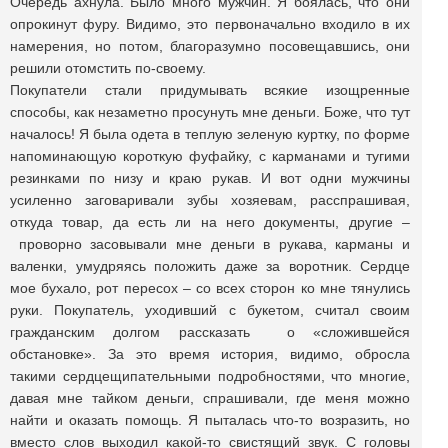
Очередь ахнула. Было много мужчин. Я боялась, что они
опрокинут фуру. Видимо, это первоначально входило в их
намерения, но потом, благоразумно посовещавшись, они
решили отомстить по-своему.
Покупатели стали придумывать всякие изощренные
способы, как незаметно просунуть мне деньги. Боже, что тут
началось! Я была одета в теплую зеленую куртку, по форме
напоминающую короткую фуфайку, с карманами и тугими
резинками по низу и краю рукав. И вот одни мужчины
усиленно заговаривали зубы хозяевам, расспрашивая,
откуда товар, да есть ли на него документы, другие –
проворно засовывали мне деньги в рукава, карманы и
валенки, умудряясь положить даже за воротник. Сердце
мое бухало, рот пересох – со всех сторон ко мне тянулись
руки. Покупатель, уходивший с букетом, считал своим
гражданским долгом рассказать о «сложившейся
обстановке». За это время история, видимо, обросла
такими сердцещипательными подробностями, что многие,
давая мне тайком деньги, спрашивали, где меня можно
найти и оказать помощь. Я пыталась что-то возразить, но
вместо слов выходил какой-то свистящий звук. С головы