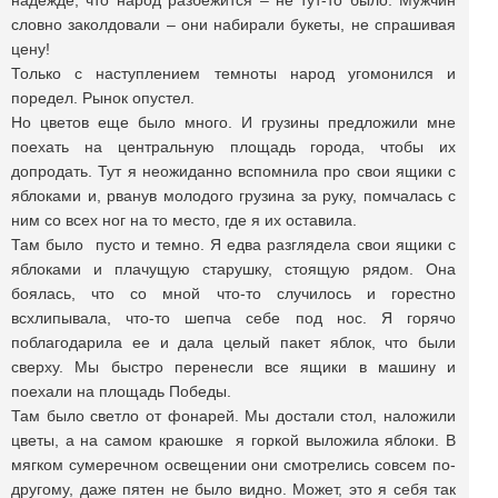
надежде, что народ разбежится – не тут-то было. Мужчин
словно заколдовали – они набирали букеты, не спрашивая
цену!
Только с наступлением темноты народ угомонился и
поредел. Рынок опустел.
Но цветов еще было много. И грузины предложили мне
поехать на центральную площадь города, чтобы их
допродать. Тут я неожиданно вспомнила про свои ящики с
яблоками и, рванув молодого грузина за руку, помчалась с
ним со всех ног на то место, где я их оставила.
Там было пусто и темно. Я едва разглядела свои ящики с
яблоками и плачущую старушку, стоящую рядом. Она
боялась, что со мной что-то случилось и горестно
всхлипывала, что-то шепча себе под нос. Я горячо
поблагодарила ее и дала целый пакет яблок, что были
сверху. Мы быстро перенесли все ящики в машину и
поехали на площадь Победы.
Там было светло от фонарей. Мы достали стол, наложили
цветы, а на самом краюшке я горкой выложила яблоки. В
мягком сумеречном освещении они смотрелись совсем по-
другому, даже пятен не было видно. Может, это я себя так