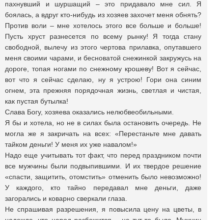
пахнувший и шуршащий – это придавало мне сил. Я
боялась, а вдруг кто-нибудь из хозяев захочет меня обнять?
Против воли – мне хотелось этого все больше и больше!
Пусть хруст разнесется по всему рынку! Я тогда стану
свободной, вылечу из этого чертова прилавка, опутавшего
меня своими чарами, и бесноватой снежинкой закружусь на
дороге, топая ногами по снежному крошеву! Вот я сейчас,
вот что я сейчас сделаю, ну я устрою! Гори она синим
огнем, эта прежняя порядочная жизнь, светлая и чистая,
как пустая бутылка!
Слава Богу, хозяева оказались нелюбвеобильными.
Я бы и хотела, но не в силах была остановить очередь. Не
могла же я закричать на всех: «Перестаньте мне давать
тайком деньги! У меня их уже навалом!»
Надо еще учитывать тот факт, что перед праздником почти
все мужчины были подвыпившими. И их твердое решение
«спасти, защитить, отомстить» отменить было невозможно!
У каждого, кто тайно передавал мне деньги, даже
загорались и коварно сверкали глаза.
Не спрашивая разрешения, я повысила цену на цветы, в