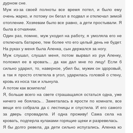
дурном сне.
Муж из-за своей полноты все время потел, и было ему
очень жарко, и потому он бегал в подвал и отключал зимой
отопление. Хозяевам было все равно, а дети простывали. Я
была в отчаянии.
Один раз, помню, муж уходил на работу, я умоляла его не
отключать батарею, тем более что его целый день не будет.
На руках у меня была Аленка, сын держался за ногу.
Муж слушал, слушал меня, потом вырвал из рук Аленку,
положил ее в кровать... да как дал мне по лицу! Если б
сильно ударил, то, наверное, убил бы, мужик он здоровый,
а так я просто отлетела в угол, ударилась головой о стену,
кровь из носа так и хлынула.
А потом как вскипела!
Я, больше всего на свете страшащаяся остаться одна, уже
ничего не боялась... Заметалась в ярости по комнате, все
вещи его собрала да с лестницы и спустила. И его самого
за дверь спровадила. И одна проживу! Сама села на
кровать, подперла кулаками горящие щеки и разревелась.
Я бы долго ревела, да дети сильно испугались. Аленка ко