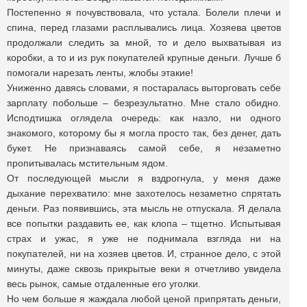
Постепенно я почувствовала, что устала. Болели плечи и
спина, перед глазами расплывались лица. Хозяева цветов
продолжали следить за мной, то и дело выхватывая из
коробки, а то и из рук покупателей крупные деньги. Лучше б
помогали нарезать ленты, жлобы этакие!
Униженно давясь словами, я постаралась выторговать себе
зарплату побольше – безрезультатно. Мне стало обидно.
Исподтишка оглядела очередь: как назло, ни одного
знакомого, которому бы я могла просто так, без денег, дать
букет. Не признаваясь самой себе, я незаметно
пропитывалась мстительным ядом.
От последующей мысли я вздрогнула, у меня даже
дыхание перехватило: мне захотелось незаметно спрятать
деньги. Раз появившись, эта мысль не отпускала. Я делала
все попытки раздавить ее, как клопа – тщетно. Испытывая
страх и ужас, я уже не поднимала взгляда ни на
покупателей, ни на хозяев цветов. И, странное дело, с этой
минуты, даже сквозь прикрытые веки я отчетливо увидела
весь рынок, самые отдаленные его уголки.
Но чем больше я жаждала любой ценой припрятать деньги,