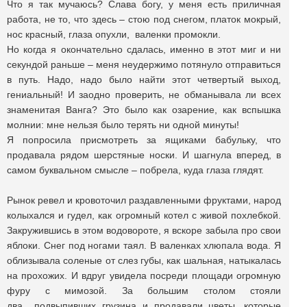
Что я так мучаюсь? Слава богу, у меня есть приличная
работа, не то, что здесь – стою под снегом, платок мокрый,
нос красный, глаза опухли, валенки промокли.
Но когда я окончательно сдалась, именно в этот миг и ни
секундой раньше – меня неудержимо потянуло отправиться
в путь. Надо, надо было найти этот четвертый выход,
гениальный! И заодно проверить, не обманывала ли всех
знаменитая Ванга? Это было как озарение, как вспышка
молнии: мне нельзя было терять ни одной минуты!
Я попросила присмотреть за ящиками бабульку, что
продавала рядом шерстяные носки. И шагнула вперед, в
самом буквальном смысле – побрела, куда глаза глядят.
Рынок ревел и кровоточил раздавленными фруктами, народ
колыхался и гудел, как огромный котел с живой похлебкой.
Закружившись в этом водовороте, я вскоре забыла про свои
яблоки. Снег под ногами таял. В валенках хлюпала вода. Я
облизывала соленые от слез губы, как шальная, натыкалась
на прохожих. И вдруг увидела посреди площади огромную
фуру с мимозой. За большим столом стояли
два подвыпивших грузина и продавали цветы, которые