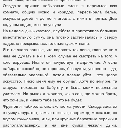
Откуда-то пришли небывалые силы: я перемыла всю
комнату, общую кухню и коридор, перестирала белье,
искупала детей и до ночи играла с ними в прятки. Дом
ходуном ходил, мы еле уснули.
На неделю дынь хватило, к субботе я приготовила большую
вместительную сумку, она плотно застегивалась, и сверху
надежно прикрывалась толстым куском ткани.
Я и не знала раньше, что воровать так легко, главное ни о
чем не думать и ни в коем случае не смотреть на того, у
кого воруешь. Иначе он почувствует напряжение. А если
набирать спокойно, не торопясь, без суеты, уверенно… да,
обязательно уверенно!.. потом плавно уйти... это целое
искусство. Никто меня ему не обучал. Хотя почему же, та
старуха, похожая на бабу-ягу, и была моим невольным
учителем. На рынок я входила, как в сон, где можно брать,
что хочешь, и ничего тебе за это не будет.
Фруктов я набирала, сколько могла унести. Складывала их
в сумку аккуратно, самые нежные, например, мохнатые, со
вкусом крыжовника, киви, или крупные бархатные персики я
располагаласверху, а на дне сумки лежали дыни,