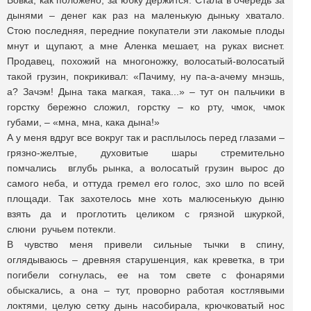
Вовка, как положено, за юбку держится. Стала в очередь за
дынями – денег как раз на маленькую дыньку хватало.
Стою последняя, передние покупатели эти лакомые плоды
мнут и щупают, а мне Аленка мешает, на руках виснет.
Продавец, похожий на многоножку, волосатый-волосатый
такой грузин, покрикивал: «Пачиму, ну па-а-ачему мнэшь,
а? Зачэм! Дына така магкая, така...» – тут он пальчики в
горстку бережно сложил, горстку – ко рту, чмок, чмок
губами, – «мна, мна, кака дына!»
А у меня вдруг все вокруг так и расплылось перед глазами –
грязно-желтые, духовитые шары стремительно
помчались вглубь рынка, а волосатый грузин вырос до
самого неба, и оттуда гремел его голос, эхо шло по всей
площади. Так захотелось мне хоть малюсенькую дыню
взять да и проглотить целиком с грязной шкуркой,
слюни ручьем потекли.
В чувство меня привели сильные тычки в спину,
оглядываюсь – древняя старушенция, как креветка, в три
погибели согнулась, ее на том свете с фонарями
обыскались, а она – тут, проворно работая костлявыми
локтями, целую сетку дынь насобирала, крючковатый нос