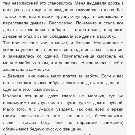
тем невозможней это становилось. Меня выдавала дрожь в
пальцах, да к тому же неожиданно закружилась голова. Как
только мне протягивали крупную купюру, я застывала и
переставала дышать. Бесполезно. Почему-то я стала все
делать с точностью наоборот – старательно, опережая
движения отца и сына, складывала все деньги в коробку.
Так прошел еще час, а может, и больше. Неожиданно я
увидела удивленные, полные сострадания глаза – кажется,
я замешкалась со сдачей. Покупательница смотрела на
меня с любопытст­вом, и я решилась. Наклонилась к ней и
зашептала в самое ухо:
– Девушка, мне очень мало платят за работу. Если у вас
есть возможность как-нибудь незаметно дать мне деньги –
сделайте это, пожалуйста...
Молодая женщина, даже глазом не морг­нув, тут же
невозмутимо засунула мне в рукав куртки десять рублей.
Мало того, я с ужасом увидела, как она всей очереди
громко рассказала о том, как наглые, бессердечные
люди (слава богу, они не обращали внимания)
обманывают бедную русскую женщину.