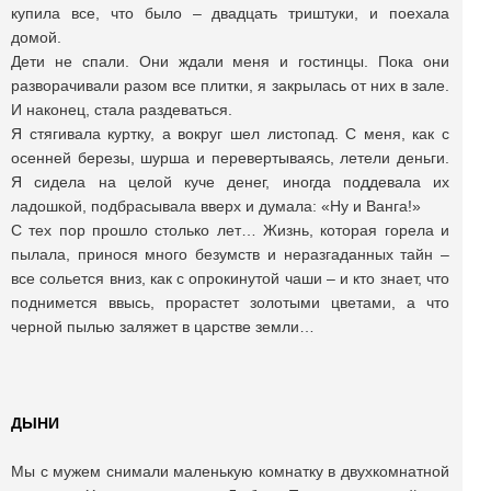
купила все, что было – двадцать триштуки, и поехала
домой.
Дети не спали. Они ждали меня и гостинцы. Пока они
разворачивали разом все плитки, я закрылась от них в зале.
И наконец, стала раздеваться.
Я стягивала куртку, а вокруг шел листопад. С меня, как с
осенней березы, шурша и перевертываясь, летели деньги.
Я сидела на целой куче денег, иногда поддевала их
ладошкой, подбрасывала вверх и думала: «Ну и Ванга!»
С тех пор прошло столько лет… Жизнь, которая горела и
пылала, принося много безумств и неразгаданных тайн –
все сольется вниз, как с опрокинутой чаши – и кто знает, что
поднимется ввысь, прорастет золотыми цветами, а что
черной пылью заляжет в царстве земли…
ДЫНИ
Мы с мужем снимали маленькую комнатку в двухкомнатной