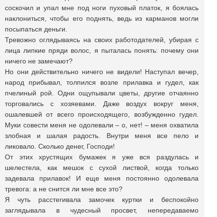
соскочил и упал мне под ноги пуховый платок, я боялась
наклониться, чтобы его поднять, ведь из карманов могли
посыпаться деньги.
Тревожно оглядываясь на своих работодателей, убирая с
лица липкие пряди волос, я пыталась понять: почему они
ничего не замечают?
Но они действительно ничего не видели! Наступал вечер,
народ прибывал, толпился возле прилавка и гудел, как
пчелиный рой. Одни ощупывали цветы, другие отчаянно
торговались с хозяевами. Даже воздух вокруг меня,
ошалевшей от всего происходящего, возбужденно гудел.
Муки совести меня не одолевали – о, нет! – меня охватила
злобная и шалая радость. Внутри меня все пело и
ликовало. Сколько денег, Господи!
От этих хрустящих бумажек я уже вся раздулась и
шелестела, как мешок с сухой листвой, когда только
задевала прилавок! И еще меня постоянно одолевала
тревога: а не снится ли мне все это?
Я чуть расстегивала замочек куртки и беспокойно
заглядывала в чудесный просвет, непередаваемо