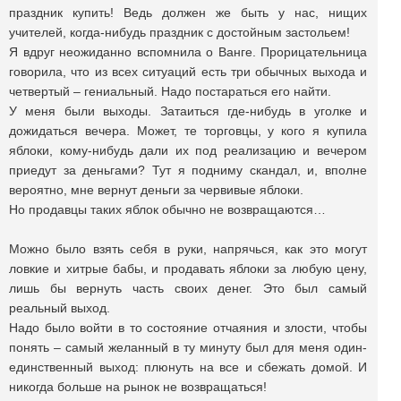
праздник купить! Ведь должен же быть у нас, нищих
учителей, когда-нибудь праздник с достойным застольем!
Я вдруг неожиданно вспомнила о Ванге. Прорицательница
говорила, что из всех ситуаций есть три обычных выхода и
четвертый – гениальный. Надо постараться его найти.
У меня были выходы. Затаиться где-нибудь в уголке и
дожидаться вечера. Может, те торговцы, у кого я купила
яблоки, кому-нибудь дали их под реализацию и вечером
приедут за деньгами? Тут я подниму скандал, и, вполне
вероятно, мне вернут деньги за червивые яблоки.
Но продавцы таких яблок обычно не возвращаются…
Можно было взять себя в руки, напрячься, как это могут
ловкие и хитрые бабы, и продавать яблоки за любую цену,
лишь бы вернуть часть своих денег. Это был самый
реальный выход.
Надо было войти в то состояние отчаяния и злости, чтобы
понять – самый желанный в ту минуту был для меня один-
единственный выход: плюнуть на все и сбежать домой. И
никогда больше на рынок не возвращаться!