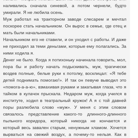
наливались сначала синевой, а потом чернели, будто
умирали. Я не любила осень.
Муж работал на тракторном заводе слесарем и мечтал
поскорее стать начальником. Он вырос в семье, где отец и
мать были начальниками.
Начальником его не ставили, и он уходил с работы. И даже
не приходил за теми деньгами, которые ему полагались. За
ними ходила я.
Денег не было. Когда я потихоньку начинала говорить, мол,
пора бы и работу начать подыскивать, муж, трагически
воздев полные, белые руки к потолку, восклицал: «Я тебе
детей поднимать помогаю!». И так он певуче выводил это
«помога-а-а-ю», взмахивая руками и закатывая глаза, что я
тайком в кулачок прыскала. Недаром муж, когда учился в
институте, ходил в театральный кружок! А я с той давней
поры разлюбила слово «муж». У меня с этим словом
связалось представление какого-то длинного-длинного
пыльного коридора, который никогда не кончается и
который весь завален старым, ненужным хламом. Хочется
вырваться на свежий воздух, а почему-то нельзя. Как в