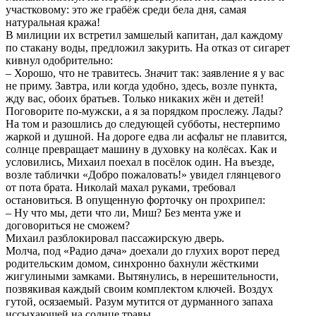
участковому: это же грабёж среди бела дня, самая
натуральная кража!
В милиции их встретил замшелый капитан, дал каждому
по стакану воды, предложил закурить. На отказ от сигарет
кивнул одобрительно:
– Хорошо, что не травитесь. Значит так: заявление я у вас
не приму. Завтра, или когда удобно, здесь, возле пункта,
жду вас, обоих братьев. Только никаких жён и детей!
Поговорите по-мужски, а я за порядком прослежу. Лады?
На том и разошлись до следующей субботы, нестерпимо
жаркой и душной. На дороге едва ли асфальт не плавится,
солнце превращает машину в духовку на колёсах. Как и
условились, Михаил поехал в посёлок один. На въезде,
возле таблички «Добро пожаловать!» увидел глянцевого
от пота брата. Николай махал руками, требовал
остановиться. В опущенную форточку он прохрипел:
– Ну что мы, дети что ли, Миш? Без мента уже и
договориться не сможем?
Михаил разблокировал пассажирскую дверь.
Молча, под «Радио дача» доехали до глухих ворот перед
родительским домом, синхронно бахнули жёсткими
жигулиными замками. Вытянулись, в нерешительности,
позвякивая каждый своим комплектом ключей. Воздух
гутой, осязаемый. Разум мутится от дурманного запаха
иссыхающей на солнце травы.