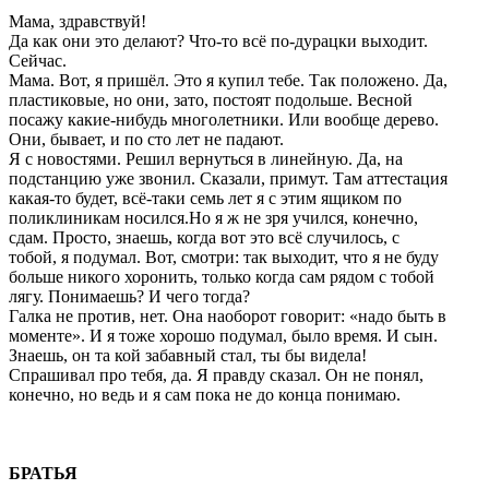
Мама, здравствуй!
Да как они это делают? Что-то всё по-дурацки выходит.
Сейчас.
Мама. Вот, я пришёл. Это я купил тебе. Так положено. Да,
пластиковые, но они, зато, постоят подольше. Весной
посажу какие-нибудь многолетники. Или вообще дерево.
Они, бывает, и по сто лет не падают.
Я с новостями. Решил вернуться в линейную. Да, на
подстанцию уже звонил. Сказали, примут. Там аттестация
какая-то будет, всё-таки семь лет я с этим ящиком по
поликлиникам носился.Но я ж не зря учился, конечно,
сдам. Просто, знаешь, когда вот это всё случилось, с
тобой, я подумал. Вот, смотри: так выходит, что я не буду
больше никого хоронить, только когда сам рядом с тобой
лягу. Понимаешь? И чего тогда?
Галка не против, нет. Она наоборот говорит: «надо быть в
моменте». И я тоже хорошо подумал, было время. И сын.
Знаешь, он та
кой забавный стал, ты бы видела!
Спрашивал про тебя, да. Я правду сказал. Он не понял,
конечно, но ведь и я сам пока не до конца понимаю.
БРАТЬЯ