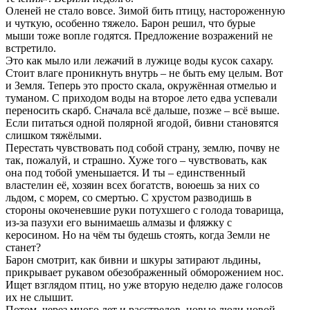
Оленей не стало вовсе. Зимой бить птицу, настороженную
и чуткую, особенно тяжело. Барон решил, что бурые
мыши тоже вопле годятся. Предложение возражений не
встретило.
Это как мыло или лежачий в лужице воды кусок сахару.
Стоит влаге проникнуть внутрь – не быть ему целым. Вот
и Земля. Теперь это просто скала, окружённая отмелью и
туманом. С приходом воды на второе лето едва успевали
переносить скарб. Сначала всё дальше, позже – всё выше.
Если питаться одной полярной ягодой, бивни становятся
слишком тяжёлыми.
Перестать чувствовать под собой страну, землю, почву не
так, пожалуй, и страшно. Хуже того – чувствовать, как
она под тобой уменьшается. И ты – единственный
властелин её, хозяин всех богатств, воюешь за них со
льдом, с морем, со смертью. С хрустом разводишь в
стороны окоченевшие руки потухшего с голода товарища,
из-за пазухи его вынимаешь алмазы и фляжку с
керосином. Но на чём ты будешь стоять, когда Земли не
станет?
Барон смотрит, как бивни и шкуры затирают льдины,
прикрывает рукавом обезображенный обморожением нос.
Ищет взглядом птиц, но уже вторую неделю даже голосов
их не слышит.
Потом, через много лет и расстрелов, новые люди новой