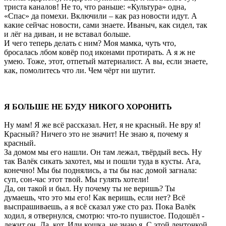
триста каналов! Не то, что раньше: «Культура» одна,
«Спас» да помехи. Включили – как раз новости идут. А
какие сейчас новости, сами знаете. Иваныч, как сидел, так
и лёг на диван, и не вставал больше.
И чего теперь делать с ним? Моя мамка, чуть что,
бросалась лбом ковёр под иконами протирать. А я ж не
умею. Тоже, этот, отпетый материалист. А вы, если знаете,
как, помолитесь что ли. Чем чёрт ни шутит.
Я БОЛЬШЕ НЕ БУДУ НИКОГО ХОРОНИТЬ
Ну мам! Я же всё рассказал. Нет, я не красный. Не вру я!
Красный? Ничего это не значит! Не знаю я, почему я
красный.
За домом мы его нашли. Он там лежал, твёрдый весь. Ну
так Валёк сикать захотел, мы и пошли туда в кусты. Ага,
конечно! Мы бы поднялись, а ты бы нас домой загнала:
суп, сон-час этот твой. Мы гулять хотели!
Да, он такой и был. Ну почему ты не веришь? Ты
думаешь, что это мы его! Как веришь, если нет? Всё
выспрашиваешь, а я всё сказал уже сто раз. Пока Валёк
ходил, я отвернулся, смотрю: что-то пушистое. Подошёл -
лежит он. Да, кот. Или кошка, не знаю я. С этой ленточкой