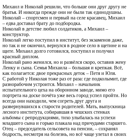
Михаил и Николай решили, что больше они друг другу не
братья. И никогда прежде они не были так единодушны.
Николай – спортсмен и первый на селе красавец, Михаил
– едва доставал брату до подбородка.
Николай в детстве любил солдатиков, а Михаил –
конструктор.
Николай легко поступил в институт, без экзаменов даже,
но так и не окончил, вернулся в родное село в щетине и на
щите. Михаил долго готовился, поступил и получил
красный диплом.
Николай рано женился, но и развёлся скоро, оставив жену
Ленку и сына. Семья Михаила – большая и крепкая. Всё,
как полагается: двое прекрасных деток – Петя и Юля.
С работой у Николая тоже раз от раза: где подколымит, где
разнорабочим устроится. Михаил – начальник
испытательного цеха на оборонном заводе, мимо его
портрета на доске почёта уже весь город успел пройти. Но
всегда они находили, чем согреть друг друга и
развернувшихся к старости родителей. Мать, выпускница
лесного института, собиравшая в чешских стенках
альбомы с репродукциями, тихо улыбалась на успехи
младшего сына и горько плакала над причудами старшего.
Отец – председатель сельсовета на пенсии, – сохранял
бодрость, несмотря на болезнь, но всё чаще улетал в своих