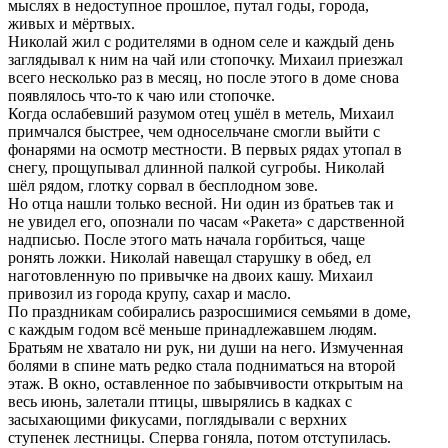
мыслях в недоступное прошлое, путал годы, города,
живых и мёртвых.
Николай жил с родителями в одном селе и каждый день
заглядывал к ним на чай или стопочку. Михаил приезжал
всего несколько раз в месяц, но после этого в доме снова
появлялось что-то к чаю или стопочке.
Когда ослабевший разумом отец ушёл в метель, Михаил
примчался быстрее, чем односельчане смогли выйти с
фонарями на осмотр местности. В первых рядах утопал в
снегу, прощупывал длинной палкой сугробы. Николай
шёл рядом, глотку сорвал в бесплодном зове.
Но отца нашли только весной. Ни один из братьев так и
не увидел его, опознали по часам «Ракета» с дарственной
надписью. После этого мать начала горбиться, чаще
ронять ложки. Николай навещал старушку в обед, ел
наготовленную по привычке на двоих кашу. Михаил
привозил из города крупу, сахар и масло.
По праздникам собирались разросшимися семьями в доме,
с каждым годом всё меньше принадлежавшем людям.
Братьям не хватало ни рук, ни души на него. Измученная
болями в спине мать редко стала подниматься на второй
этаж. В окно, оставленное по забывчивости открытым на
весь июнь, залетали птицы, швырялись в кадках с
засыхающими фикусами, поглядывали с верхних
ступенек лестницы. Сперва гоняла, потом отступилась.