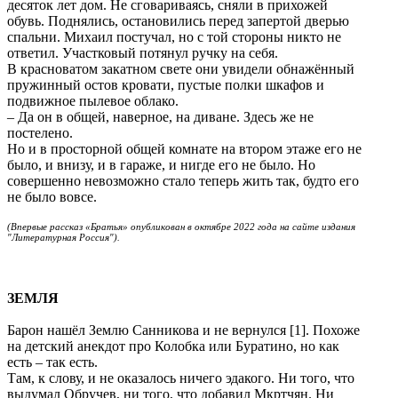
десяток лет дом. Не сговариваясь, сняли в прихожей
обувь. Поднялись, остановились перед запертой дверью
спальни. Михаил постучал, но с той стороны никто не
ответил. Участковый потянул ручку на себя.
В красноватом закатном свете они увидели обнажённый
пружинный остов кровати, пустые полки шкафов и
подвижное пылевое облако.
– Да он в общей, наверное, на диване. Здесь же не
постелено.
Но и в просторной общей комнате на втором этаже его не
было, и внизу, и в гараже, и нигде его не было. Но
совершенно невозможно стало теперь жить так, будто его
не было вовсе.
(Впервые рассказ «Братья» опубликован в октябре 2022 года на сайте издания
"Литературная Россия").
ЗЕМЛЯ
Барон нашёл Землю Санникова и не вернулся [1]. Похоже
на детский анекдот про Колобка или Буратино, но как
есть – так есть.
Там, к слову, и не оказалось ничего эдакого. Ни того, что
выдумал Обручев, ни того, что добавил Мкртчян. Ни