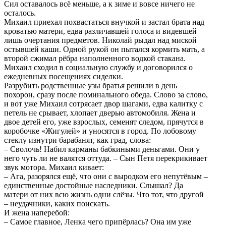
Сил оставалось всё меньше, а к зиме и вовсе ничего не
осталось.
Михаил приехал похвастаться внучкой и застал брата над
кроватью матери, едва различавшей голоса и видевшей
лишь очертания предметов. Николай рыдал над миской
остывшей каши. Одной рукой он пытался кормить мать, а
второй сжимал рёбра наполненного водкой стакана.
Михаил сходил в социальную службу и договорился о
ежедневных посещениях сиделки.
Разрубить родственные узы братья решили в день
похорон, сразу после поминального обеда. Слово за слово,
и вот уже Михаил сотрясает двор шагами, едва калитку с
петель не срывает, хлопает дверью автомобиля. Жена и
двое детей его, уже взрослых, семенят следом, прячутся в
коробочке «Жигулей» и уносятся в город. По лобовому
стеклу изнутри барабанят, как град, слова:
– Сволочь! Набил карманы бабкиными деньгами. Они у
него чуть ли не валятся оттуда. – Сын Петя перекрикивает
звук мотора. Михаил кивает:
– Ага, разорялся ещё, что они с выродком его непутёвым –
единственные достойные наследники. Слышал? Да
матери от них всю жизнь одни слёзы. Что тот, что другой
– неудачники, каких поискать.
И жена наперебой:
– Самое главное, Ленка чего припёрлась? Она им уже