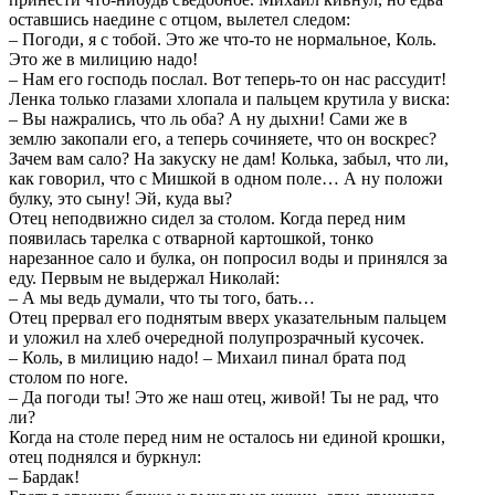
оставшись наедине с отцом, вылетел следом:
– Погоди, я с тобой. Это же что-то не нормальное, Коль.
Это же в милицию надо!
– Нам его господь послал. Вот теперь-то он нас рассудит!
Ленка только глазами хлопала и пальцем крутила у виска:
– Вы нажрались, что ль оба? А ну дыхни! Сами же в
землю закопали его, а теперь сочиняете, что он воскрес?
Зачем вам сало? На закуску не дам! Колька, забыл, что ли,
как говорил, что с Мишкой в одном поле… А ну положи
булку, это сыну! Эй, куда вы?
Отец неподвижно сидел за столом. Когда перед ним
появилась тарелка с отварной картошкой, тонко
нарезанное сало и булка, он попросил воды и принялся за
еду. Первым не выдержал Николай:
– А мы ведь думали, что ты того, бать…
Отец прервал его поднятым вверх указательным пальцем
и уложил на хлеб очередной полупрозрачный кусочек.
– Коль, в милицию надо! – Михаил пинал брата под
столом по ноге.
– Да погоди ты! Это же наш отец, живой! Ты не рад, что
ли?
Когда на столе перед ним не осталось ни единой крошки,
отец поднялся и буркнул:
– Бардак!