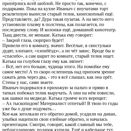
припёрлись всей шоблой. Не просто так, конечно, с
подарками. Пока на кухне Иваныч с внучатами торт
резалвтихую вынесли старый телик, кинескопный ещё.
Представляете, да? Дура такая пузатая. А на место него
установили плазму в полстены, как полагается, по
последнему слову. И колонки ещё, домашний кинотеатр.
Тыщ двести, не меньше. Катька ему говорит:
– Закрой глаза, сюрприз будет!
Привели его в комнату, значит. Весёлые, в свистульки
дудят, хлопают, «хэпибёздэ», а он чёт завис. Вроде бы и
«спасибо», а сам шарит по комнате, старый телик ищет.
Катька на голубом глазу ему как ляпнет:
– Всё, нет его больше, чудища этого. На помойке ему
самое место! А то скоро ослепнешь над припоем зрение
сажать день через два, - это я всё слышал, как она орёт.
Стены у нас, сами знаете.
Иваныч подорвался в прихожую за пальто и прямо в
тапках побежал телик выручать. А они на нём повисли,
как шавки на медведе. Катька громче всех верещит:
– Ах тыскопидом! Материалист отпетый! В твои-то годы
уже бы о душе подумать…
Кое-как затолкали его обратно домой, усадили на диван,
улыбки нацепили свои елейные обратно, и началась
презентация. Смотри, говорят, какой славный мы тебе,
неблагодарному, подарок купили. Ещё и кабельное тут,