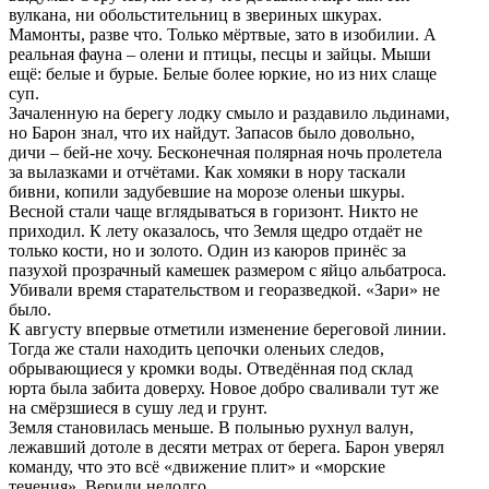
вулкана, ни обольстительниц в звериных шкурах.
Мамонты, разве что. Только мёртвые, зато в изобилии. А
реальная фауна – олени и птицы, песцы и зайцы. Мыши
ещё: белые и бурые. Белые более юркие, но из них слаще
суп.
Зачаленную на берегу лодку смыло и раздавило льдинами,
но Барон знал, что их найдут. Запасов было довольно,
дичи – бей-не хочу. Бесконечная полярная ночь пролетела
за вылазками и отчётами. Как хомяки в нору таскали
бивни, копили задубевшие на морозе оленьи шкуры.
Весной стали чаще вглядываться в горизонт. Никто не
приходил. К лету оказалось, что Земля щедро отдаёт не
только кости, но и золото. Один из каюров принёс за
пазухой прозрачный камешек размером с яйцо альбатроса.
Убивали время старательством и георазведкой. «Зари» не
было.
К августу впервые отметили изменение береговой линии.
Тогда же стали находить цепочки оленьих следов,
обрывающиеся у кромки воды. Отведённая под склад
юрта была забита доверху. Новое добро сваливали тут же
на смёрзшиеся в сушу лед и грунт.
Земля становилась меньше. В полынью рухнул валун,
лежавший дотоле в десяти метрах от берега. Барон уверял
команду, что это всё «движение плит» и «морские
течения». Верили недолго.