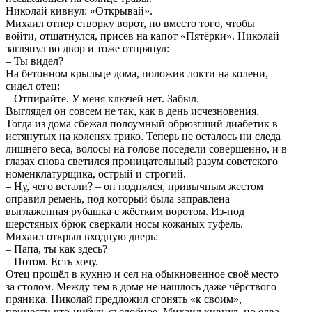
Николай кивнул: «Открывай».
Михаил отпер створку ворот, но вместо того, чтобы
войти, отшатнулся, присев на капот «Пятёрки». Николай
заглянул во двор и тоже отпрянул:
– Ты видел?
На бетонном крыльце дома, положив локти на колени,
сидел отец:
– Отпирайте. У меня ключей нет. Забыл.
Выглядел он совсем не так, как в день исчезновения.
Тогда из дома сбежал полоумный обрюзгший диабетик в
истянутых на коленях трико. Теперь не осталось ни следа
лишнего веса, волосы на голове поседели совершенно, и в
глазах снова светился проницательный разум советского
номенклатурщика, острый и строгий.
– Ну, чего встали? – он поднялся, привычным жестом
оправил ремень, под который была заправлена
выглаженная рубашка с жёстким воротом. Из-под
шерстяных брюк сверкали носы кожаных туфель.
Михаил открыл входную дверь:
– Папа, ты как здесь?
– Потом. Есть хочу.
Отец прошёл в кухню и сел на обыкновенное своё место
за столом. Между тем в доме не нашлось даже чёрствого
пряника. Николай предложил сгонять «к своим»,
принести что-нибудь съедобное. Михаил кивнул, но едва