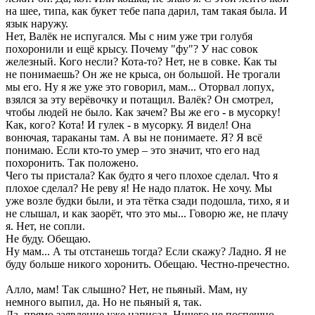
на шее, типа, как букет тебе папа дарил, там такая была. И
язык наружу.
Нет, Валёк не испугался. Мы с ним уже три голубя
похоронили и ещё крысу. Почему "фу"? У нас совок
железный. Кого несли? Кота-то? Нет, не в совке. Как ты
не понимаешь? Он же не крыса, он большой. Не трогали
мы его. Ну я же уже это говорил, мам... Оторвал лопух,
взялся за эту верёвочку и потащил. Валёк? Он смотрел,
чтобы людей не было. Как зачем? Вы же его - в мусорку!
Как, кого? Кота! И гулек - в мусорку. Я видел! Она
вонючая, тараканы там. А вы не понимаете. Я? Я всё
понимаю. Если кто-то умер – это значит, что его над
похоронить. Так положено.
Чего ты пристала? Как будто я чего плохое сделал. Что я
плохое сделал? Не реву я! Не надо платок. Не хочу. Мы
уже возле будки были, и эта тётка сзади подошла, тихо, я и
не слышал, и как заорёт, что это мы... Говорю же, не плачу
я. Нет, не сопли.
Не буду. Обещаю.
Ну мам... А ты отстанешь тогда? Если скажу? Ладно. Я не
буду больше никого хоронить. Обещаю. Честно-пречестно.
Алло, мам! Так слышно? Нет, не пьяный. Мам, ну
немного выпил, да. Но не пьяный я, так.
Да, прямо заявление уже написал. Ничего не поспешно.