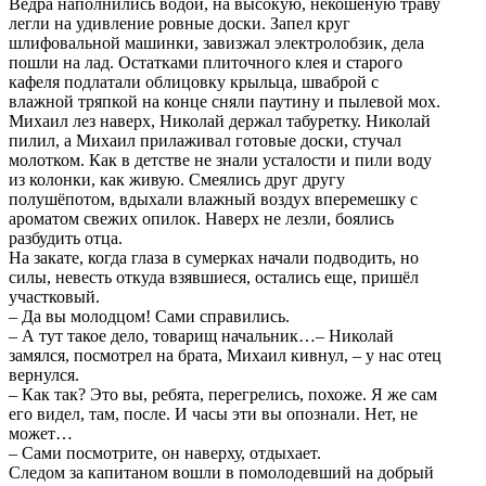
Вёдра наполнились водой, на высокую, некошеную траву
легли на удивление ровные доски. Запел круг
шлифовальной машинки, завизжал электролобзик, дела
пошли на лад. Остатками плиточного клея и старого
кафеля подлатали облицовку крыльца, шваброй с
влажной тряпкой на конце сняли паутину и пылевой мох.
Михаил лез наверх, Николай держал табуретку. Николай
пилил, а Михаил прилаживал готовые доски, стучал
молотком. Как в детстве не знали усталости и пили воду
из колонки, как живую. Смеялись друг другу
полушёпотом, вдыхали влажный воздух вперемешку с
ароматом свежих опилок. Наверх не лезли, боялись
разбудить отца.
На закате, когда глаза в сумерках начали подводить, но
силы, невесть откуда взявшиеся, остались еще, пришёл
участковый.
– Да вы молодцом! Сами справились.
– А тут такое дело, товарищ начальник…– Николай
замялся, посмотрел на брата, Михаил кивнул, – у нас отец
вернулся.
– Как так? Это вы, ребята, перегрелись, похоже. Я же сам
его видел, там, после. И часы эти вы опознали. Нет, не
может…
– Сами посмотрите, он наверху, отдыхает.
Следом за капитаном вошли в помолодевший на добрый