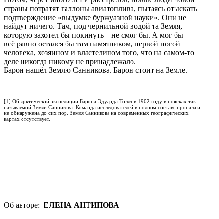
страны потратят галлоны авиатоплива, пытаясь отыскать
подтверждение «выдумке буржуазной науки». Они не
найдут ничего. Там, под чернильной водой та Земля,
которую захотел бы покинуть – не смог бы. А мог бы –
всё равно остался бы там памятником, первой ногой
человека, хозяином и властелином того, что на самом-то
деле никогда никому не принадлежало.
Барон нашёл Землю Санникова. Барон стоит на Земле.
______________
[1] Об арктической экспедиции Барона Эдуарда Толля в 1902 году в поисках так
называемой Земли Санникова. Команда исследователей в полном составе пропала и
не обнаружена до сих пор. Земля Санникова на современных географических
картах отсутствует.
_________________________________________
Об авторе:
ЕЛЕНА АНТИПОВА