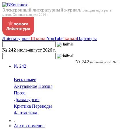
Электронный литературный журнал.
Выходит один раз в
месяц. Основан в апреле 2014 г.
Лиterraтурная
Школа
YouTube
канал
Партнеры
№ 242
июль-август 2026 г.
№ 242
июль-август 2026 г.
№ 242
Весь номер
Актуальное
Поэзия
Проза
Драматургия
Критика
Переводы
Фантастика
.
Архив номеров