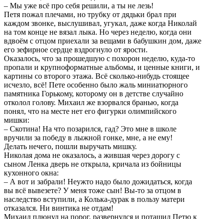
– Мы уже всё про себя решили, а ты не лезь!
Петя пожал плечами, но трубку от дядьки брал при
каждом звонке, выслушивал, угукал, даже когда Николай
на том конце не вязал лыка. Но через неделю, когда они
вдвоём с отцом приехали за вещами в бабушкин дом, даже
его зефирное сердце вздрогнуло от ярости.
Оказалось, что за прошедшую с похорон неделю, куда-то
пропали и крупноформатные альбомы, и ценные книги, и
картины со второго этажа. Всё сколько-нибудь стоящее
исчезло, всё! Пете особенно было жаль миниатюрного
памятника Горькому, которому он в детстве случайно
отколол голову. Михаил же взорвался бранью, когда
понял, что на месте нет его фигурки олимпийского
мишки:
– Скотина! На что позарился, гад? Это мне в школе
вручили за победу в лыжной гонке, мне, а не ему!
Делать нечего, пошли выручать мишку.
Николая дома не оказалось, а жившая через дорогу с
сыном Ленка дверь не открыла, кричала из бойницы
кухонного окна:
– А вот и забрали! Неужто надо было дожидаться, когда
вы всё вывезете? У меня тоже сын! Вы-то за отцом в
наследство вступили, а Колька-дурак в пользу матери
отказался. Ни винтика не отдам!
Михаил плюнул на порог, развернулся и потащил Петю к