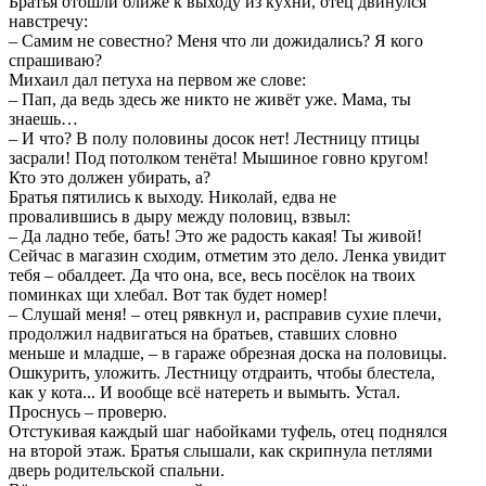
Братья отошли ближе к выходу из кухни, отец двинулся
навстречу:
– Самим не совестно? Меня что ли дожидались? Я кого
спрашиваю?
Михаил дал петуха на первом же слове:
– Пап, да ведь здесь же никто не живёт уже. Мама, ты
знаешь…
– И что? В полу половины досок нет! Лестницу птицы
засрали! Под потолком тенёта! Мышиное говно кругом!
Кто это должен убирать, а?
Братья пятились к выходу. Николай, едва не
провалившись в дыру между половиц, взвыл:
– Да ладно тебе, бать! Это же радость какая! Ты живой!
Сейчас в магазин сходим, отметим это дело. Ленка увидит
тебя – обалдеет. Да что она, все, весь посёлок на твоих
поминках щи хлебал. Вот так будет номер!
– Слушай меня! – отец рявкнул и, расправив сухие плечи,
продолжил надвигаться на братьев, ставших словно
меньше и младше, – в гараже обрезная доска на половицы.
Ошкурить, уложить. Лестницу отдраить, чтобы блестела,
как у кота... И вообще всё натереть и вымыть. Устал.
Проснусь – проверю.
Отстукивая каждый шаг набойками туфель, отец поднялся
на второй этаж. Братья слышали, как скрипнула петлями
дверь родительской спальни.