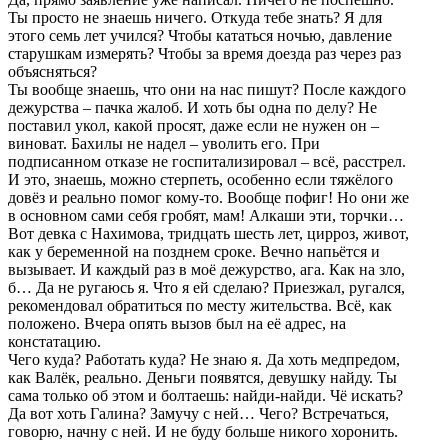
Ты просто не знаешь ничего. Откуда тебе знать? Я для
этого семь лет учился? Чтобы кататься ночью, давление
старушкам измерять? Чтобы за время доезда раз через раз
объясняться?
Ты вообще знаешь, что они на нас пишут? После каждого
дежурства – пачка жалоб. И хоть бы одна по делу? Не
поставил укол, какой просят, даже если не нужен он –
виноват. Бахилы не надел – уволить его. При
подписанном отказе не госпитализировал – всё, расстрел.
И это, знаешь, можно стерпеть, особенно если тяжёлого
довёз и реально помог кому-то. Вообще пофиг! Но они же
в основном сами себя гробят, мам! Алкаши эти, торчки…
Вот девка с Нахимова, тридцать шесть лет, цирроз, живот,
как у беременной на позднем сроке. Вечно напьётся и
вызывает. И каждый раз в моё дежурство, ага. Как на зло,
б… Да не ругаюсь я. Что я ей сделаю? Приезжал, ругался,
рекомендовал обратиться по месту жительства. Всё, как
положено. Вчера опять вызов был на её адрес, на
констатацию.
Чего куда? Работать куда? Не знаю я. Да хоть медпредом,
как Валёк, реально. Деньги появятся, девушку найду. Ты
сама только об этом и болтаешь: найди-найди. Чё искать?
Да вот хоть Галина? Замучу с ней… Чего? Встречаться,
говорю, начну с ней. И не буду больше никого хоронить.