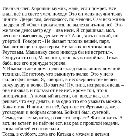
Иваныч слёг. Хороший мужик, жаль, если помрёт. Всё
знал, всё на свете умел, походу. Это он меня научил тачку
чинить. Двери там, бензонасос, по мелочи. Сам всю жизнь
на древней «Оке» прокатался, не вылезал из-под неё. Это
же такое дело: метр еду – два неси. Я спрашивал, мол,
чего не поменяешь, деньги есть? А он, хоть и тихий, но
упёртый. Говорит: «Не бывает плохих вещей, паря,
бывают вещи с характером. Не заглохни я тогда под
Реутовым, Машеньку свою никогда бы не встретил».
Супруга это его, Машенька, теперь уж покойная. Тихая
баба, все его причуды терпела.
У Иваныча же и дома целый склад наполовину ломаной
техники. Не потому, что выкинуть жалко. Это у него
философия целая. Я, говорит, в несовершенстве вещей
вижу душу и волю. Во загнул! Ну, типа, исправная вещь –
она никакая, и пользы от неё нет, кроме той, что в
инструкции. А ломаный агрегат, он, вроде как, сам
решает, что ему делать, и за одно это его уважать можно.
Как-то так. И чинил он всё, будто не отвёртками даже, а
уговорами и добрым словом. Бойкий был, суетной.
Семьдесят лет мужику, разве это возраст? Жить и жить. А
вот, не встаёт, не пьёт-не ест, как раз с прошлой недели,
когда юбилей его отмечали.
Тогда, в субботу, дочь его Катька с мужем и детьми