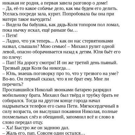
никакая не родня, а первая завела разговор о доме!
– Да, её-то какое собачье дело, как мы будем его делить.
Уселась посреди зала, курит. Попробовала бы она при
матери такое вычудить!
– Видела бы бабушка, как дядь-Коля топором пол ломал,
пока нычку искал, ещё раньше бы…
– Петя!
– Ладно, что уж теперь... А как он нас стервятниками
назвал, слышали? Мою семью! – Михаил рулит одной
левой, опасно оборачивается назад к детям. Юля бьёт его
по плечу:
– Пап! На дорогу смотри! И он же третий день пьяный.
Трезвый дядя Коля бы никогда…
– Юль, знаешь поговорку про то, что у трезвого на уме?
Во-во. Он первый сказал, что я не брат ему. Мне ли
перечить?
Проспавшийся Николай звонками батарею разрядил
мобильнику брата. Михаил был твёрд и трубку брать не
собирался. Тогда на другом конце города начал
надрываться телефон его сына Пети. Мягкосердечный в
силу возраста, он выслушал покаяния Николая, полные
похмельных слёз и обещаний, запомнил всё и слово в
слово передал отцу.
– Ха! Быстро же он заднюю дал.
– Жаль его, пап. Совсем один остался…