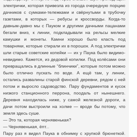
электрички, которая привезла из города очередную порцию
дачников с сумками-тележками и свёрнутыми в трубочку
газетами, в которых — ребусы и кроссворды. Когда-то
давным-давно мы с Пауком и другими дачными пацанами
бегали вниз, к линии, подкладывали на рельсы мелкие
камушки и монеты. Камни хорошо было класть под
товарняки, которые стирали их в порошок. А под электрички
шли старые советские копейки — их у Паука было видимо-
невидимо. Кажется, из дедовой копилки. Под колёсами они
превращались в длинные “блинчики”, которые потом можно
было отлично пускать по воде. А ещё там, у линии,
остались развалины старой финской деревни, рядом с ней
потом и выросло садоводство. Пару фундаментов и кусок
низкого станционного перрона, поодаль от нынешнего.
Деревня находилась ниже, у самой железной дороги, а
дачи потом выстроили на холме — вроде бы потому, что
земля здесь суше.
— Это та, которая чернявенькая?
— Чернявенькая, ёпт...
Пару раз я видел Паука в обнимку с хрупкой брюнеткой.