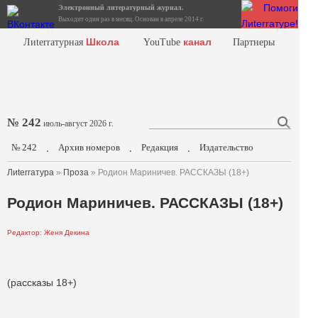
Электронный литературный журнал.
Выходит один раз в месяц. Основан в апреле 2014 г.
Школа
канал
Лиterraтурная
YouTube
Партнеры
№ 242
июль-август 2026 г.
№ 242
Архив номеров
Редакция
Издательство
.
.
.
Лиterraтура
»
Проза
» Родион Мариничев. РАССКАЗЫ (18+)
Родион Мариничев. РАССКАЗЫ (18+)
Редактор: Женя Декина
(рассказы 18+)