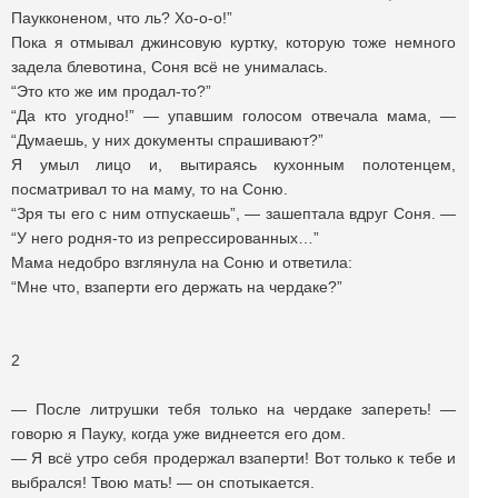
Паукконеном, что ль? Хо-о-о!”
Пока я отмывал джинсовую куртку, которую тоже немного
задела блевотина, Соня всё не унималась.
“Это кто же им продал-то?”
“Да кто угодно!” — упавшим голосом отвечала мама, —
“Думаешь, у них документы спрашивают?”
Я умыл лицо и, вытираясь кухонным полотенцем,
посматривал то на маму, то на Соню.
“Зря ты его с ним отпускаешь”, — зашептала вдруг Соня. —
“У него родня-то из репрессированных…”
Мама недобро взглянула на Соню и ответила:
“Мне что, взаперти его держать на чердаке?”
2
— После литрушки тебя только на чердаке запереть! —
говорю я Пауку, когда уже виднеется его дом.
— Я всё утро себя продержал взаперти! Вот только к тебе и
выбрался! Твою мать! — он спотыкается.