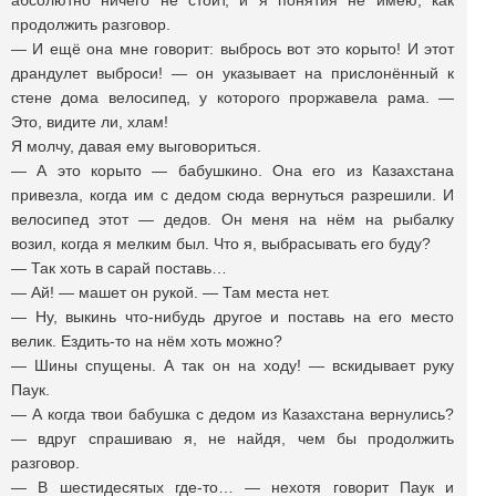
абсолютно ничего не стоит, и я понятия не имею, как
продолжить разговор.
— И ещё она мне говорит: выбрось вот это корыто! И этот
драндулет выброси! — он указывает на прислонённый к
стене дома велосипед, у которого проржавела рама. —
Это, видите ли, хлам!
Я молчу, давая ему выговориться.
— А это корыто — бабушкино. Она его из Казахстана
привезла, когда им с дедом сюда вернуться разрешили. И
велосипед этот — дедов. Он меня на нём на рыбалку
возил, когда я мелким был. Что я, выбрасывать его буду?
— Так хоть в сарай поставь…
— Ай! — машет он рукой. — Там места нет.
— Ну, выкинь что-нибудь другое и поставь на его место
велик. Ездить-то на нём хоть можно?
— Шины спущены. А так он на ходу! — вскидывает руку
Паук.
— А когда твои бабушка с дедом из Казахстана вернулись?
— вдруг спрашиваю я, не найдя, чем бы продолжить
разговор.
— В шестидесятых где-то… — нехотя говорит Паук и