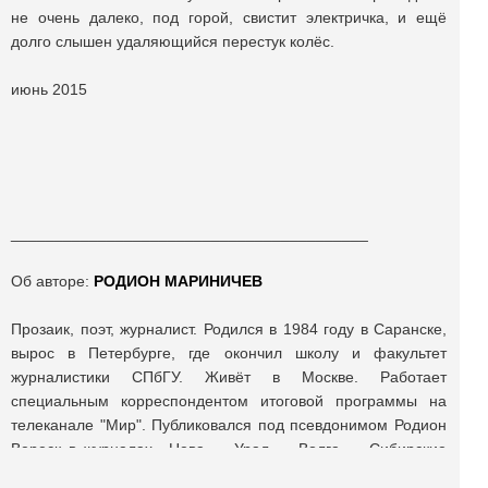
не очень далеко, под горой, свистит электричка, и ещё
долго слышен удаляющийся перестук колёс.
июнь 2015
_________________________________________
Об авторе:
РОДИОН МАРИНИЧЕВ
Прозаик, поэт, журналист. Родился в 1984 году в Саранске,
вырос в Петербурге, где окончил школу и факультет
журналистики СПбГУ. Живёт в Москве. Работает
специальным корреспондентом итоговой программы на
телеканале "Мир". Публиковался под псевдонимом Родион
Вереск в журналах «Нева», «Урал», «Волга», «Сибирские
огни». Участник форумов молодых писателей в Липках