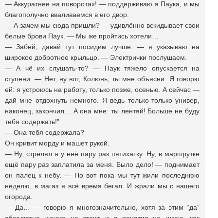
— Аккуратнее на поворотах! — поддерживаю я Паука, и мы
благополучно вваливаемся в его двор.
— А зачем мы сюда пришли? — удивлённо вскидывает свои
белые брови Паук. — Мы же пройтись хотели…
— Забей, давай тут посидим лучше. — я указываю на
широкое добротное крыльцо. — Электрички послушаем.
— А чё их слушать-то? — Паук тяжело опускается на
ступени. — Нет, ну вот, Колюнь, ты мне объясни. Я говорю
ей: я устроюсь на работу, только позже, осенью. А сейчас —
дай мне отдохнуть немного. Я ведь только-только универ,
наконец, закончил… А она мне: ты лентяй! Больше не буду
тебя содержать!”
— Она тебя содержала?
Он кривит морду и машет рукой.
— Ну, стрелял я у неё пару раз пятихатку. Ну, в маршрутке
ещё пару раз заплатила за меня. Было дело! — поднимает
он палец к небу. — Но вот пока мы тут жили последнюю
неделю, в магаз я всё время бегал. И жрали мы с нашего
огорода.
— Да… — говорю я многозначительно, хотя за этим “да”