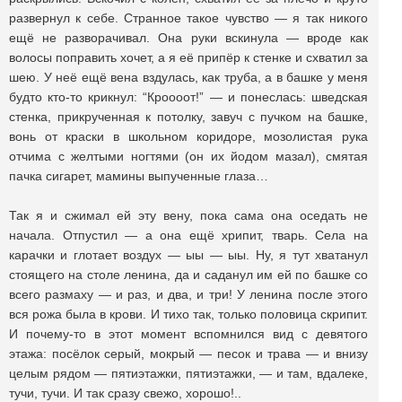
развернул к себе. Странное такое чувство — я так никого
ещё не разворачивал. Она руки вскинула — вроде как
волосы поправить хочет, а я её припёр к стенке и схватил за
шею. У неё ещё вена вздулась, как труба, а в башке у меня
будто кто-то крикнул: “Кроооот!” — и понеслась: шведская
стенка, прикрученная к потолку, завуч с пучком на башке,
вонь от краски в школьном коридоре, мозолистая рука
отчима с желтыми ногтями (он их йодом мазал), смятая
пачка сигарет, мамины выпученные глаза…
Так я и сжимал ей эту вену, пока сама она оседать не
начала. Отпустил — а она ещё хрипит, тварь. Села на
карачки и глотает воздух — ыы — ыы. Ну, я тут хватанул
стоящего на столе ленина, да и саданул им ей по башке со
всего размаху — и раз, и два, и три! У ленина после этого
вся рожа была в крови. И тихо так, только половица скрипит.
И почему-то в этот момент вспомнился вид с девятого
этажа: посёлок серый, мокрый — песок и трава — и внизу
целым рядом — пятиэтажки, пятиэтажки, — и там, вдалеке,
тучи, тучи. И так сразу свежо, хорошо!..