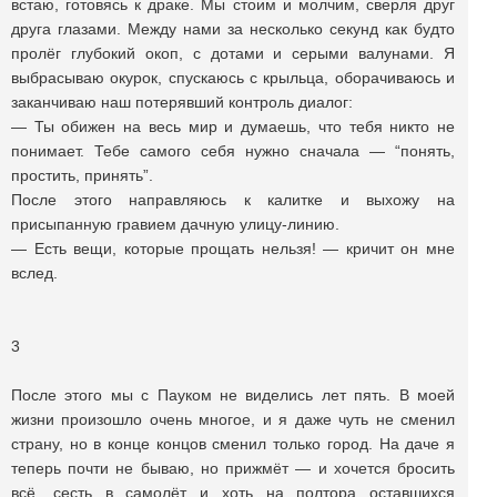
встаю, готовясь к драке. Мы стоим и молчим, сверля друг
друга глазами. Между нами за несколько секунд как будто
пролёг глубокий окоп, с дотами и серыми валунами. Я
выбрасываю окурок, спускаюсь с крыльца, оборачиваюсь и
заканчиваю наш потерявший контроль диалог:
— Ты обижен на весь мир и думаешь, что тебя никто не
понимает. Тебе самого себя нужно сначала — “понять,
простить, принять”.
После этого направляюсь к калитке и выхожу на
присыпанную гравием дачную улицу-линию.
— Есть вещи, которые прощать нельзя! — кричит он мне
вслед.
3
После этого мы с Пауком не виделись лет пять. В моей
жизни произошло очень многое, и я даже чуть не сменил
страну, но в конце концов сменил только город. На даче я
теперь почти не бываю, но прижмёт — и хочется бросить
всё, сесть в самолёт и хоть на полтора оставшихся