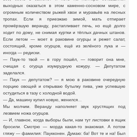
выходных оказаться в этом каменно-сосновом мире, с
огромным количеством рыжей хвои и муравьёв на лесных
тропах. Если я приезжаю зимой, мать отпирает
промёрзшую веранду, растапливает печь, но ещё долго
ходит по дому, не снимая куртки и тёплых дачных штанов.
Если летом — моет в раковине огурцы и режет салат,
состоящий, кроме огурцов, ещё из зелёного лука и —
иногда — редиски.
— Паук-то твой — в гору пошёл, — говорит она мне,
счищая с огурца изумрудную кожуру. — Депутатом
заделался.
— Паук — депутатом? — я мою в раковине очередную
порцию овощей и открываю бутылку пива, уже успевшую
остудиться в тазу с холодной водой.
— Да, машину купил новую, женился...
Мы молчим. Веранду наполняет звук хрустящих под
лезвием ножа огурцов.
— И, главное, когда выборы были, нам тут листовки в ящик
бросили. Смотрю — морда какая-то знакомая. А потом
гляжу — фамилия: Паукконен. Думаю: ба! Вот те и на! Был