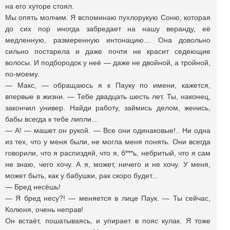
на его хуторе стоял.
Мы опять молчим. Я вспоминаю пухлорукую Соню, которая
до сих пор иногда забредает на нашу веранду, её
медленную, размеренную интонацию… Она довольно
сильно постарела и даже почти не красит седеющие
волосы. И подбородок у неё — даже не двойной, а тройной,
по-моему.
— Макс, — обращаюсь я к Пауку по имени, кажется,
впервые в жизни. — Тебе двадцать шесть лет. Ты, наконец,
закончил универ. Найди работу, займись делом, женись,
бабы всегда к тебе липли…
— А! — машет он рукой. — Все они одинаковые!.. Ни одна
из тех, что у меня были, не могла меня понять. Они всегда
говорили, что я распиздяй, что я, б***ь, небритый, что я сам
не знаю, чего хочу. А я, может, ничего и не хочу. У меня,
может быть, как у бабушки, рак скоро будет...
— Бред несёшь!
— Я бред несу?! — меняется в лице Паук. — Ты сейчас,
Колюня, очень неправ!
Он встаёт, пошатываясь, и упирает в пояс кулак. Я тоже