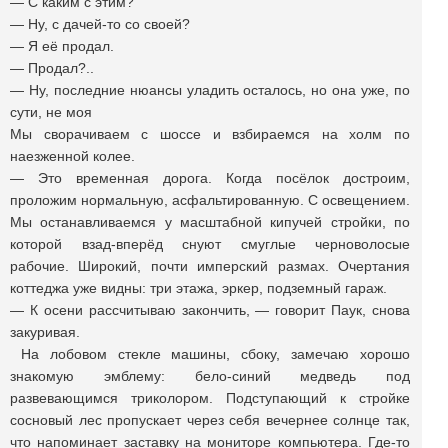
— С каким с этим?
— Ну, с дачей-то со своей?
— Я её продал.
— Продал?..
— Ну, последние нюансы уладить осталось, но она уже, по
сути, не моя
Мы сворачиваем с шоссе и взбираемся на холм по
наезженной колее.
— Это временная дорога. Когда посёлок достроим,
проложим нормальную, асфальтированную. С освещением.
Мы останавливаемся у масштабной кипучей стройки, по
которой взад-вперёд снуют смуглые черноволосые
рабочие. Широкий, почти имперский размах. Очертания
коттеджа уже видны: три этажа, эркер, подземный гараж.
— К осени рассчитываю закончить, — говорит Паук, снова
закуривая.
На лобовом стекле машины, сбоку, замечаю хорошо
знакомую эмблему: бело-синий медведь под
развевающимся триколором. Подступающий к стройке
сосновый лес пропускает через себя вечернее солнце так,
что напоминает заставку на мониторе компьютера. Где-то