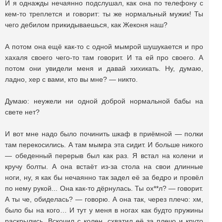
И я однажды нечаянно подслушал, как она по телефону с
кем-то треплется и говорит: ты же нормальный мужик! Ты
чего дебилом прикидываешься, как Жеконя наш?
А потом она ещё как-то с одной мымрой шушукается и про
хахаля своего чего-то там говорит. И та ей про своего. А
потом они увидели меня и давай хихикать. Ну, думаю,
ладно, хер с вами, кто вы мне? — никто.
Думаю: неужели ни одной доброй нормальной бабы на
свете нет?
И вот мне надо было починить шкаф в приёмной — полки
там перекосились. А там мымра эта сидит. И больше никого
— обеденный перерыв был как раз. Я встал на колени и
кручу болты. А она встаёт из-за стола на свои длинные
ноги, ну, я как бы нечаянно так задел её за бедро и провёл
по нему рукой... Она как-то дёрнулась. Ты ох**л? — говорит.
А ты че, обиделась? — говорю. А она так, через плечо: хм,
было бы на кого… И тут у меня в ногах как будто пружины
раскрылись. Вскочил с колен, схватил её за плечо и круто