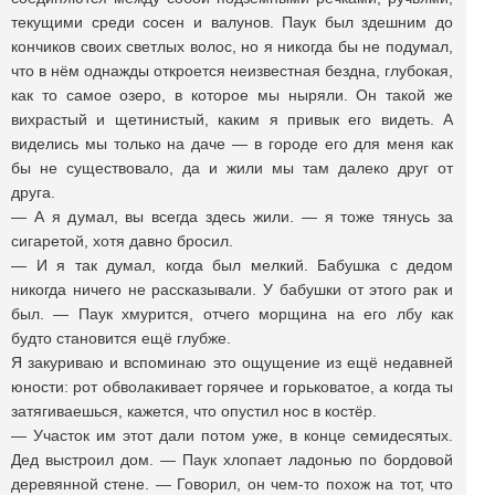
текущими среди сосен и валунов. Паук был здешним до
кончиков своих светлых волос, но я никогда бы не подумал,
что в нём однажды откроется неизвестная бездна, глубокая,
как то самое озеро, в которое мы ныряли. Он такой же
вихрастый и щетинистый, каким я привык его видеть. А
виделись мы только на даче — в городе его для меня как
бы не существовало, да и жили мы там далеко друг от
друга.
— А я думал, вы всегда здесь жили. — я тоже тянусь за
сигаретой, хотя давно бросил.
— И я так думал, когда был мелкий. Бабушка с дедом
никогда ничего не рассказывали. У бабушки от этого рак и
был. — Паук хмурится, отчего морщина на его лбу как
будто становится ещё глубже.
Я закуриваю и вспоминаю это ощущение из ещё недавней
юности: рот обволакивает горячее и горьковатое, а когда ты
затягиваешься, кажется, что опустил нос в костёр.
— Участок им этот дали потом уже, в конце семидесятых.
Дед выстроил дом. — Паук хлопает ладонью по бордовой
деревянной стене. — Говорил, он чем-то похож на тот, что