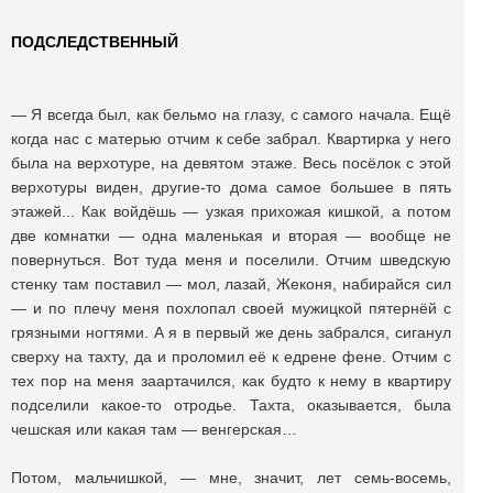
ПОДСЛЕДСТВЕННЫЙ
— Я всегда был, как бельмо на глазу, с самого начала. Ещё
когда нас с матерью отчим к себе забрал. Квартирка у него
была на верхотуре, на девятом этаже. Весь посёлок с этой
верхотуры виден, другие-то дома самое большее в пять
этажей... Как войдёшь — узкая прихожая кишкой, а потом
две комнатки — одна маленькая и вторая — вообще не
повернуться. Вот туда меня и поселили. Отчим шведскую
стенку там поставил — мол, лазай, Жеконя, набирайся сил
— и по плечу меня похлопал своей мужицкой пятернёй с
грязными ногтями. А я в первый же день забрался, сиганул
сверху на тахту, да и проломил её к едрене фене. Отчим c
тех пор на меня заартачился, как будто к нему в квартиру
подселили какое-то отродье. Тахта, оказывается, была
чешская или какая там — венгерская…
Потом, мальчишкой, — мне, значит, лет семь-восемь,