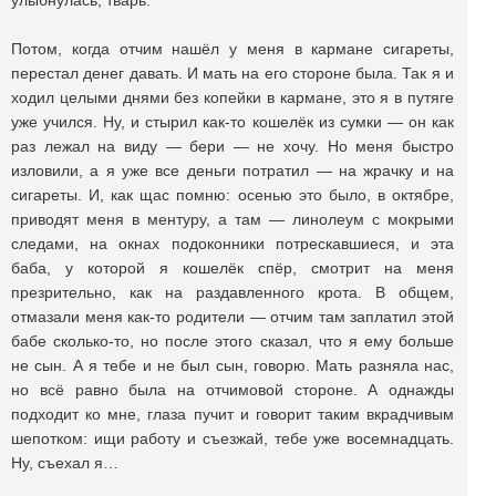
улыбнулась, тварь.
Потом, когда отчим нашёл у меня в кармане сигареты,
перестал денег давать. И мать на его стороне была. Так я и
ходил целыми днями без копейки в кармане, это я в путяге
уже учился. Ну, и стырил как-то кошелёк из сумки — он как
раз лежал на виду — бери — не хочу. Но меня быстро
изловили, а я уже все деньги потратил — на жрачку и на
сигареты. И, как щас помню: осенью это было, в октябре,
приводят меня в ментуру, а там — линолеум с мокрыми
следами, на окнах подоконники потрескавшиеся, и эта
баба, у которой я кошелёк спёр, смотрит на меня
презрительно, как на раздавленного крота. В общем,
отмазали меня как-то родители — отчим там заплатил этой
бабе сколько-то, но после этого сказал, что я ему больше
не сын. А я тебе и не был сын, говорю. Мать разняла нас,
но всё равно была на отчимовой стороне. А однажды
подходит ко мне, глаза пучит и говорит таким вкрадчивым
шепотком: ищи работу и съезжай, тебе уже восемнадцать.
Ну, съехал я…