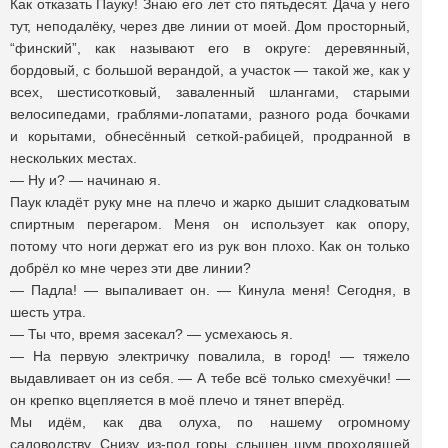
Как отказать Пауку! Знаю его лет сто пятьдесят. Дача у него
тут, неподалёку, через две линии от моей. Дом просторный,
“финский”, как называют его в округе: деревянный,
бордовый, с большой верандой, а участок — такой же, как у
всех, шестисотковый, заваленный шлангами, старыми
велосипедами, граблями-лопатами, разного рода бочками
и корытами, обнесённый сеткой-рабицей, продранной в
нескольких местах.
— Ну и? — начинаю я.
Паук кладёт руку мне на плечо и жарко дышит сладковатым
спиртным перегаром. Меня он использует как опору,
потому что ноги держат его из рук вон плохо. Как он только
добрёл ко мне через эти две линии?
— Падла! — выпаливает он. — Кинула меня! Сегодня, в
шесть утра.
— Ты что, время засекал? — усмехаюсь я.
— На первую электричку повалила, в город! — тяжело
выдавливает он из себя. — А тебе всё только смехуёчки! —
он крепко вцепляется в моё плечо и тянет вперёд.
Мы идём, как два олуха, по нашему огромному
садоводству. Снизу, из-под горы, слышен шум проходящей