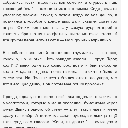
собрались гости, набились, как семечки в огурце, в наш
теснющий “зал” — там жили мать с отчимом. Сидят, салаты
уплетают, вилками стучат, а потом, когда до чая дошло, я
потянулся к коробке с конфетами, да и схватил сразу три
штуки. Отчим взял меня за эту самую руку, которой я
конфеты брал, отнял конфеты и выставил из-за стола. И
все кругом перешёптываются — мол, фу как неприлично…
В посёлке надо мной постоянно глумились — не все,
конечно, но многие. Чуть завидят издали — орут: “Крот,
крот!” У меня один зуб криво рос, вот я и был похож на
крота. А сдачи не давал почти никогда — и сил не было, и
стеснялся. Но больше всего боялся ответного удара, что
вот я его щас двину, а он потом мне бошку проломит.
Правда, однажды в школе я всё-таки подрался с какими-то
малолетками, которые в меня плевались бумажками через
ручку. Двинул одного об стену — а тут завуч идёт, и меня
сразу на ковёр. А потом классная руководительница ещё
так перед всем классом: Женя, ты дрался? — хмыкнула и