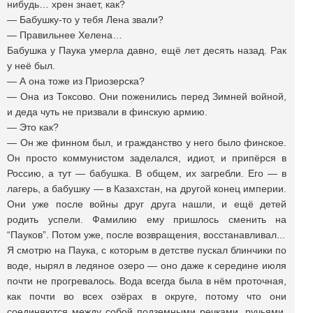
нибудь… хрен знает, как?
— Бабушку-то у тебя Лена звали?
— Правильнее Хелена…
Бабушка у Паука умерла давно, ещё лет десять назад. Рак
у неё был.
— А она тоже из Приозерска?
— Она из Токсово. Они поженились перед Зимней войной,
и деда чуть не призвали в финскую армию.
— Это как?
— Он же финном был, и гражданство у него было финское.
Он просто коммунистом заделался, идиот, и припёрся в
Россию, а тут — бабушка. В общем, их загребли. Его — в
лагерь, а бабушку — в Казахстан, на другой конец империи.
Они уже после войны друг друга нашли, и ещё детей
родить успели. Фамилию ему пришлось сменить на
“Пауков”. Потом уже, после возвращения, восстанавливал...
Я смотрю на Паука, с которым в детстве пускал блинчики по
воде, нырял в ледяное озеро — оно даже к середине июля
почти не прогревалось. Вода всегда была в нём проточная,
как почти во всех озёрах в округе, потому что они
соединяются между собой подземными речками, ручьями,