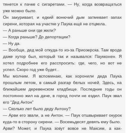
тянется к пачке с сигаретами. — Ну, когда возвращаться
уже можно было.
Он закуривает, и едкий вонючий дым затмевает запах
сирени, которая на участке у Паука ещё не отцвела.
— А раньше они где жили?
— Когда раньше? До депортации?
— Ну да.
— Вообще, дед мой откуда-то из-за Приозерска. Там вроде
даже хутор был, который так и назывался: Паукконен. Я
хотел подробнее его расспросить: где, чего, но вот не
успел. Скоро год уже будет...
Мы молчим. Я вспоминаю, как хоронили деда Паука
прошлым летом, в самый разгар белых ночей. Здесь, на
ближайшем деревенском кладбище. Последние годы он
постоянно жил на даче, в город почти не ездил. Паук звал
его “Дед Антон”
— Сколько лет было деду Антону?
— Арви его звали, а не Антон. — Паук отшвыривает окурок
куда-то в сторону сирени. — Восемьдесят девять ему было.
Арви? Может, и Паука зовут вовсе не Максим, а как-