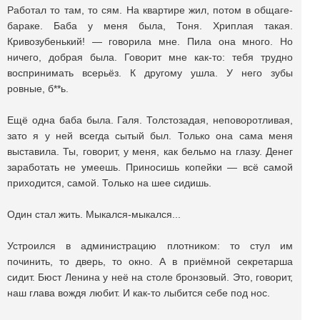
Работал то там, то сям. На квартире жил, потом в общаге-
бараке. Баба у меня была, Тоня. Хриплая такая.
Кривозубенький! — говорила мне. Пила она много. Но
ничего, добрая была. Говорит мне как-то: тебя трудно
воспринимать всерьёз. К другому ушла. У него зубы
ровные, б**ь.
Ещё одна баба была. Галя. Толстозадая, неповоротливая,
зато я у ней всегда сытый был. Только она сама меня
выставила. Ты, говорит, у меня, как бельмо на глазу. Денег
заработать не умеешь. Приносишь копейки — всё самой
приходится, самой. Только на шее сидишь.
Один стал жить. Мыкался-мыкался...
Устроился в администрацию плотником: то стул им
починить, то дверь, то окно. А в приёмной секретарша
сидит. Бюст Ленина у неё на столе бронзовый. Это, говорит,
наш глава вождя любит. И как-то лыбится себе под нос.