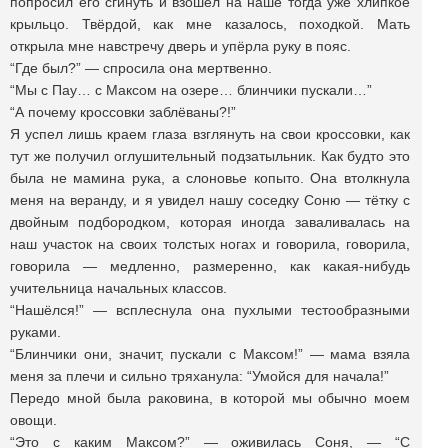
попросил его сгинуть и взошёл на наше тогда уже хлипкое
крыльцо. Твёрдой, как мне казалось, походкой. Мать
открыла мне навстречу дверь и упёрла руку в пояс.
“Где был?” — спросила она мертвенно.
“Мы с Пау… с Максом на озере… блинчики пускали…”
“А почему кроссовки заблёваны?!”
Я успел лишь краем глаза взглянуть на свои кроссовки, как
тут же получил оглушительный подзатыльник. Как будто это
была не мамина рука, а слоновье копыто. Она втолкнула
меня на веранду, и я увидел нашу соседку Соню — тётку с
двойным подбородком, которая иногда заваливалась на
наш участок на своих толстых ногах и говорила, говорила,
говорила — медленно, размеренно, как какая-нибудь
учительница начальных классов.
“Нашёлся!” — всплеснула она пухлыми тестообразными
руками.
“Блинчики они, значит, пускали с Максом!” — мама взяла
меня за плечи и сильно тряханула: “Умойся для начала!”
Передо мной была раковина, в которой мы обычно моем
овощи.
“Это с каким Максом?” — оживилась Соня, — “С