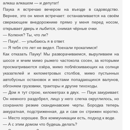
алкаш алкашом — и депутат!
Паука я встречаю вечером на въезде в садоводство.
Вернее, это он меня встречает: останавливается на своём
сверкающем внедорожнике прямо у меня перед носом,
открывает дверь и лыбится, снимая чёрные очки.
— Колюня? Ты, что ли?
— Паук!.. — улыбаюсь я в ответ.
— Я тебя сто лет не видел. Поехали прокатимся!
Как отказать Пауку! Мы разворачиваемся, выруливаем на
шоссе и мчим мимо рыжего частокола сосен, за которыми
просматриваются озёра, мимо поблёскивающих на солнце
указателей и километровых столбов, мимо пустынных
автобусных остановок и местами попадающихся валунов,
обгоняем грузовики, тракторы и другие тихоходы.
— Дом я тут строю, километрах в двух. — Паук закуривает.
Он немного раздобрел, лицо у него слегка округлилось, но
сохранило резкие скандинавские черты. Бородка теперь
аккуратная, подстриженная, да и сам он стрижен коротко.
— Место хорошее. Все коммуникации есть, подход к воде.
— А с этим домом что будешь делать?