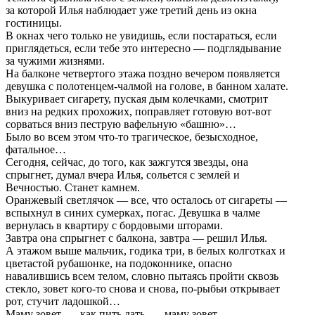
за которой Илья наблюдает уже третий день из окна
гостиницы.
В окнах чего только не увидишь, если постараться, если
приглядеться, если тебе это интересно — подглядывание
за чужими жизнями.
На балконе четвертого этажа поздно вечером появляется
девушка с полотенцем-чалмой на голове, в банном халате.
Выкуривает сигарету, пуская дым колечками, смотрит
вниз на редких прохожих, поправляет готовую вот-вот
сорваться вниз пеструю вафельную «башню»…
Было во всем этом что-то трагическое, безысходное,
фатальное…
Сегодня, сейчас, до того, как зажгутся звезды, она
спрыгнет, думал вчера Илья, сольется с землей и
Вечностью. Станет камнем.
Оранжевый светлячок — все, что осталось от сигареты —
вспыхнул в синих сумерках, погас. Девушка в чалме
вернулась в квартиру с бордовыми шторами.
Завтра она спрыгнет с балкона, завтра — решил Илья.
А этажом выше мальчик, годика три, в белых колготках и
цветастой рубашонке, на подоконнике, опасно
навалившись всем телом, словно пытаясь пройти сквозь
стекло, зовет кого-то снова и снова, по-рыбьи открывает
рот, стучит ладошкой…
Маму зовет, — как пить дать, — маму зовет.