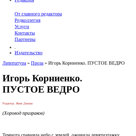
От главного редактора
Редколлегия
Услуги
Контакты
Партнеры
.
Издательство
Лиterraтура
»
Проза
» Игорь Корниенко. ПУСТОЕ ВЕДРО
Игорь Корниенко.
ПУСТОЕ ВЕДРО
Редактор: Женя Декина
(Хоровод призраков)
Темнота сравняла небо с землей, оживила девятиэтажку,