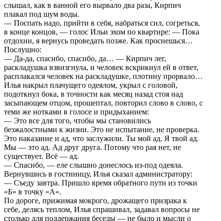
слышал, как в ванной его вырвало два раза, Кирпич
плакал под шум воды.
— Поспать надо, прийти в себя, набраться сил, согреться,
в конце концов, — голос Ильи эхом по квартире: — Пока
отдохни, я вернусь проведать позже. Как проснешься…
Послушно:
— Да-да, спасибо, спасибо, да… — Кирпич лег,
раскладушка взвизгнула, и человек вскрикнул ей в ответ,
расплакался человек на раскладушке, плотину прорвало…
Илья накрыл плачущего одеялом, укрыл с головой,
подоткнул бока, в точности как месяц назад стоя над
засыпающем отцом, прошептал, повторил слово в слово, с
теми же нотками в голосе и придыханием:
— Это все для того, чтобы мы становились
безжалостными к жизни. Это не испытание, не проверка.
Это наказание и ад, что заслужили. Ты мой ад. Я твой ад.
Мы — это ад. Ад друг друга. Потому что рая нет, не
существует. Всё — ад.
— Спасибо, — еле слышно донеслось из-под одеяла.
Вернувшись в гостиницу, Илья сказал администратору:
— Съеду завтра. Пришло время обратного пути из точки
«Б» в точку «А».
По дороге, прижимая мокрого, дрожащего призрака к
себе, делясь теплом, Илья спрашивал, задавал вопросы не
столько для поддержания беседы — не было и мысли о