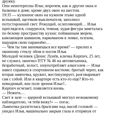
дружку.
Они неинтересны Илье, впрочем, как и другие окна и
балконы в доме, кроме двух окон на шестом.
19:35 — кухонное окно на нужном этаже одной
вспышкой, щелчком выключателя, заполнил
потусторонний свет. Режущий, ослепляющий… Илья
пригляделся, сощурился, темная, худая фигура заметалась
по белому пространству кухни: пойманным зверем,
камлающим шаманом, наркоманом в ломке, психом,
ищущим свою паранойю…
— Чем ты там занимаешься все время? — прилип к
оконному стеклу лбом и носом Илья.
Молодой человек (Денис Лунёв, кличка Кирпич, 25 лет,
не служил, окончил ПТУ № 46 на автомеханика,
безработный, холост, злоупотребляет алкоголем — Илья
навел справки) в спортивном костюме, бритый череп, как
вторая лампочка, кружит, жестикулирует, разговаривает
сам с собой. Или в квартире есть кто-то еще? Кто-то
невидимый, вне поле зрения Ильи?..
Кирпич исчезает, появляется вновь.
— Нежить…
Свет в зале — ядерной вспышкой мигнул незнакомому
наблюдателю, «я тебя вижу!» — погас.
Лампочка разлетелась брызгами над лысой головой —
увидел Илья, машинально закрыв глаза и отпрянув от