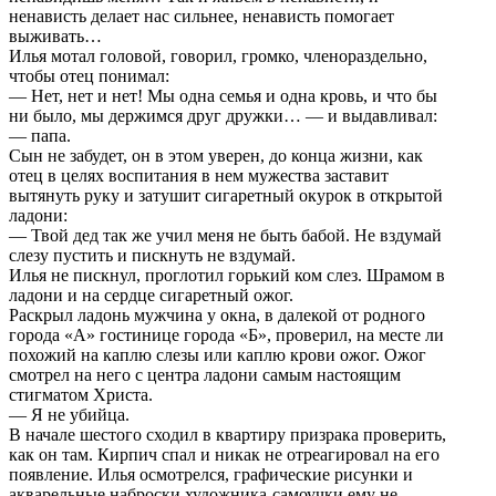
ненависть делает нас сильнее, ненависть помогает
выживать…
Илья мотал головой, говорил, громко, членораздельно,
чтобы отец понимал:
— Нет, нет и нет! Мы одна семья и одна кровь, и что бы
ни было, мы держимся друг дружки… — и выдавливал:
— папа.
Сын не забудет, он в этом уверен, до конца жизни, как
отец в целях воспитания в нем мужества заставит
вытянуть руку и затушит сигаретный окурок в открытой
ладони:
— Твой дед так же учил меня не быть бабой. Не вздумай
слезу пустить и пискнуть не вздумай.
Илья не пискнул, проглотил горький ком слез. Шрамом в
ладони и на сердце сигаретный ожог.
Раскрыл ладонь мужчина у окна, в далекой от родного
города «А» гостинице города «Б», проверил, на месте ли
похожий на каплю слезы или каплю крови ожог. Ожог
смотрел на него с центра ладони самым настоящим
стигматом Христа.
— Я не убийца.
В начале шестого сходил в квартиру призрака проверить,
как он там. Кирпич спал и никак не отреагировал на его
появление. Илья осмотрелся, графические рисунки и
акварельные наброски художника-самоучки ему не