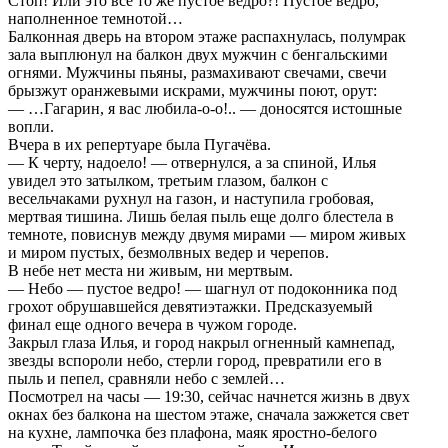
Стоп! Или это все то же пустое ведро?! Пустое ведро,
наполненное темнотой…
Балконная дверь на втором этаже распахнулась, полумрак
зала выплюнул на балкон двух мужчин с бенгальскими
огнями. Мужчины пьяны, размахивают свечами, свечи
брызжут оранжевыми искрами, мужчины поют, орут:
— …Гагарин, я вас любила-о-о!.. — доносятся истошные
вопли.
Вчера в их репертуаре была Пугачёва.
— К черту, надоело! — отвернулся, а за спиной, Илья
увидел это затылком, третьим глазом, балкон с
весельчаками рухнул на газон, и наступила гробовая,
мертвая тишина. Лишь белая пыль еще долго блестела в
темноте, повиснув между двумя мирами — миром живых
и миром пустых, безмолвных ведер и черепов.
В небе нет места ни живым, ни мертвым.
— Небо — пустое ведро! — шагнул от подоконника под
грохот обрушавшейся девятиэтажки. Предсказуемый
финал еще одного вечера в чужом городе.
Закрыл глаза Илья, и город накрыл огненный камнепад,
звезды вспороли небо, стерли город, превратили его в
пыль и пепел, сравняли небо с землей…
Посмотрел на часы — 19:30, сейчас начнется жизнь в двух
окнах без балкона на шестом этаже, сначала зажжется свет
на кухне, лампочка без плафона, маяк яростно-белого