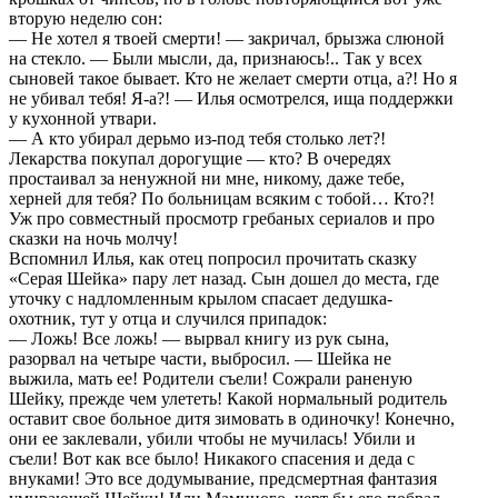
вторую неделю сон:
— Не хотел я твоей смерти! — закричал, брызжа слюной
на стекло. — Были мысли, да, признаюсь!.. Так у всех
сыновей такое бывает. Кто не желает смерти отца, а?! Но я
не убивал тебя! Я-а?! — Илья осмотрелся, ища поддержки
у кухонной утвари.
— А кто убирал дерьмо из-под тебя столько лет?!
Лекарства покупал дорогущие — кто? В очередях
простаивал за ненужной ни мне, никому, даже тебе,
херней для тебя? По больницам всяким с тобой… Кто?!
Уж про совместный просмотр гребаных сериалов и про
сказки на ночь молчу!
Вспомнил Илья, как отец попросил прочитать сказку
«Серая Шейка» пару лет назад. Сын дошел до места, где
уточку с надломленным крылом спасает дедушка-
охотник, тут у отца и случился припадок:
— Ложь! Все ложь! — вырвал книгу из рук сына,
разорвал на четыре части, выбросил. — Шейка не
выжила, мать ее! Родители съели! Сожрали раненую
Шейку, прежде чем улететь! Какой нормальный родитель
оставит свое больное дитя зимовать в одиночку! Конечно,
они ее заклевали, убили чтобы не мучилась! Убили и
съели! Вот как все было! Никакого спасения и деда с
внуками! Это все додумывание, предсмертная фантазия