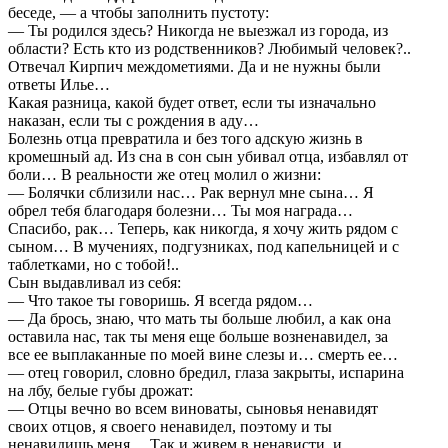
беседе, — а чтобы заполнить пустоту:
— Ты родился здесь? Никогда не выезжал из города, из
области? Есть кто из родственников? Любимый человек?..
Отвечал Кирпич междометиями. Да и не нужны были
ответы Илье…
Какая разница, какой будет ответ, если ты изначально
наказан, если ты с рождения в аду…
Болезнь отца превратила и без того адскую жизнь в
кромешный ад. Из сна в сон сын убивал отца, избавлял от
боли… В реальности же отец молил о жизни:
— Болячки сблизили нас… Рак вернул мне сына… Я
обрел тебя благодаря болезни… Ты моя награда…
Спасибо, рак… Теперь, как никогда, я хочу жить рядом с
сыном… В мучениях, подгузниках, под капельницей и с
таблетками, но с тобой!..
Сын выдавливал из себя:
— Что такое ты говоришь. Я всегда рядом…
— Да брось, знаю, что мать ты больше любил, а как она
оставила нас, так ты меня еще больше возненавидел, за
все ее выплаканные по моей вине слезы и… смерть ее…
— отец говорил, словно бредил, глаза закрыты, испарина
на лбу, белые губы дрожат:
— Отцы вечно во всем виноваты, сыновья ненавидят
своих отцов, я своего ненавидел, поэтому и ты
ненавидишь меня… Так и живем в ненависти, и