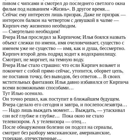
пивом с чипсами и смотрел до последнего светлого окна
фильм под названием «Жизнь». В другое время…
Сейчас ему интересен лишь призрак. Даже не призрак —
интересен балкон на четвертом с девушкой в чалме —
Кирпич ему жизненно необходим.
— Смертельно необходим!
Вчера Илья проследил за Кирпичом; Илья боялся назвать
объект слежки по имени, имя очеловечивает, существо с
именем уже не существо — имя, как и душа, бессмертно.
Кирпич второй день подряд ходит к водохранилищу.
Смотрит, не моргнет, на темную воду.
Вчера Илье стало страшно: что если Кирпич возьмет и
покончит с собой прямо сейчас, утопится, оборвет цепь,
не поставив точку, без выводов, без ответов… В своих
мстительных фантазиях Илья давно избавился от Кирпича
всеми возможными способами…
Тут Илью осенило.
Он точно решил, как поступит в ближайшем будущем.
Вчера сделало его сегодня и завтра, и послепослезавтра…
— Надо лишь выждать момент… Выждать, — утаскивал
сон всё глубже и глубже… Пока окно не стало
телевизором. А у телевизора — отец…
После обнаружения болезни он подсел на сериалы,
смотрит без разбору мексиканские, американские,
турецкие, отечественные…