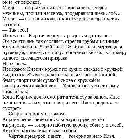
окна, от осколков.
Увидел — острые иглы стекла вонзились в череп
мужчины, прошли насквозь, продырявили щеки, лоб…
Увидел — глаза вытекли, открыв черные ведра пустых
глазниц.
— Так тебе!
Из темноты Кирпич вернулся раздетым до трусов.
Он все эти дни так оголялся, стреляя грубыми синими
татуировками на белой коже. Белизна кожи, мертвецкая,
пугающая, сливается с потусторонним светом, являя миру
живого, светящегося призрака.
Нечеловека.
Призраком Кирпич кружит по кухне, сначала с кружкой,
жадно отхлебывает, давится, кашляет, потом с кипой
бумаг, спортивной сумкой, снова с кружкой и
электрическим чайником… Успокаивается за столом у
самого окна.
Когда Кирпич долго смотрит в темноту за окном, Илье
начинает казаться, что он видит его. Илья продолжает
смотреть.
— Сгори под моим взглядом!
Кирпич чешет безволосую впалую грудь, чешет
татуировку — топорно набитую корону, обвитую змеей,
Кирпич разговаривает сам с собой.
— Чертов придурок, идиот, — говорит за него Илья. —