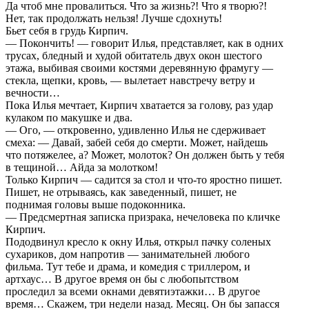
Да чтоб мне провалиться. Что за жизнь?! Что я творю?!
Нет, так продолжать нельзя! Лучше сдохнуть!
Бьет себя в грудь Кирпич.
— Покончить! — говорит Илья, представляет, как в одних
трусах, бледный и худой обитатель двух окон шестого
этажа, выбивая своими костями деревянную фрамугу —
стекла, щепки, кровь, — вылетает навстречу ветру и
вечности…
Пока Илья мечтает, Кирпич хватается за голову, раз удар
кулаком по макушке и два.
— Ого, — откровенно, удивленно Илья не сдерживает
смеха: — Давай, забей себя до смерти. Может, найдешь
что потяжелее, а? Может, молоток? Он должен быть у тебя
в тещиной… Айда за молотком!
Только Кирпич — садится за стол и что-то яростно пишет.
Пишет, не отрываясь, как заведенный, пишет, не
поднимая головы выше подоконника.
— Предсмертная записка призрака, нечеловека по кличке
Кирпич.
Пододвинул кресло к окну Илья, открыл пачку соленых
сухариков, дом напротив — занимательней любого
фильма. Тут тебе и драма, и комедия с триллером, и
артхаус… В другое время он бы с любопытством
проследил за всеми окнами девятиэтажки… В другое
время… Скажем, три недели назад. Месяц. Он бы запасся