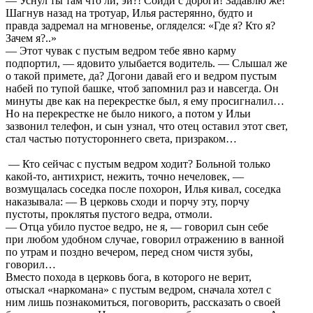
— Уснул ты там что ли, эй?! Сойди с дороги! Задавлю же!
Шагнув назад на тротуар, Илья растерянно, будто и
правда задремал на мгновенье, огляделся: «Где я? Кто я?
Зачем я?..»
— Этот чувак с пустым ведром тебе явно карму
подпортил, — ядовито улыбается водитель. — Слышал же
о такой примете, да? Догони давай его и ведром пустым
набей по тупой башке, чтоб запомнил раз и навсегда. Он
минуты две как на перекрестке был, я ему просигналил…
Но на перекрестке не было никого, а потом у Ильи
зазвонил телефон, и сын узнал, что отец оставил этот свет,
стал частью потустороннего света, призраком…
— Кто сейчас с пустым ведром ходит? Больной только
какой-то, антихрист, нежить, точно нечеловек, —
возмущалась соседка после похорон, Илья кивал, соседка
наказывала: — В церковь сходи и порчу эту, порчу
пустоты, проклятья пустого ведра, отмоли.
— Отца убило пустое ведро, не я, — говорил сын себе
при любом удобном случае, говорил отражению в ванной
по утрам и поздно вечером, перед сном чистя зубы,
говорил…
Вместо похода в церковь бога, в которого не верит,
отыскал «наркомана» с пустым ведром, сначала хотел с
ним лишь познакомиться, поговорить, рассказать о своей