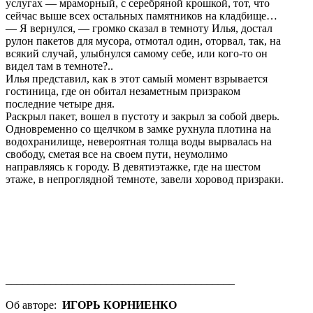
услугах — мраморный, с серебряной крошкой, тот, что
сейчас выше всех остальных памятников на кладбище…
— Я вернулся, — громко сказал в темноту Илья, достал
рулон пакетов для мусора, отмотал один, оторвал, так, на
всякий случай, улыбнулся самому себе, или кого-то он
видел там в темноте?..
Илья представил, как в этот самый момент взрывается
гостиница, где он обитал незаметным призраком
последние четыре дня.
Раскрыл пакет, вошел в пустоту и закрыл за собой дверь.
Одновременно со щелчком в замке рухнула плотина на
водохранилище, невероятная толща воды вырвалась на
свободу, сметая все на своем пути, неумолимо
направляясь к городу. В девятиэтажке, где на шестом
этаже, в непроглядной темноте, завели хоровод призраки.
_________________________________________
Об авторе:
ИГОРЬ КОРНИЕНКО