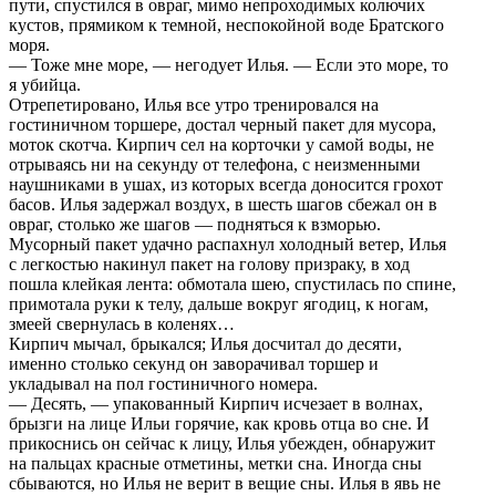
пути, спустился в овраг, мимо непроходимых колючих
кустов, прямиком к темной, неспокойной воде Братского
моря.
— Тоже мне море, — негодует Илья. — Если это море, то
я убийца.
Отрепетировано, Илья все утро тренировался на
гостиничном торшере, достал черный пакет для мусора,
моток скотча. Кирпич сел на корточки у самой воды, не
отрываясь ни на секунду от телефона, с неизменными
наушниками в ушах, из которых всегда доносится грохот
басов. Илья задержал воздух, в шесть шагов сбежал он в
овраг, столько же шагов — подняться к взморью.
Мусорный пакет удачно распахнул холодный ветер, Илья
с легкостью накинул пакет на голову призраку, в ход
пошла клейкая лента: обмотала шею, спустилась по спине,
примотала руки к телу, дальше вокруг ягодиц, к ногам,
змеей свернулась в коленях…
Кирпич мычал, брыкался; Илья досчитал до десяти,
именно столько секунд он заворачивал торшер и
укладывал на пол гостиничного номера.
— Десять, — упакованный Кирпич исчезает в волнах,
брызги на лице Ильи горячие, как кровь отца во сне. И
прикоснись он сейчас к лицу, Илья убежден, обнаружит
на пальцах красные отметины, метки сна. Иногда сны
сбываются, но Илья не верит в вещие сны. Илья в явь не