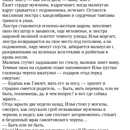
Ёкает сердце мужчины, вздрагивает, когда мальчуган
вдруг срывается с подоконника, исчезает. Остаются
массивная люстра с канделябрами и сердечные тамтамы
тревоги в ушах.
Люстра становится огненно-желтым шаром, заполняет
окно без штор и занавесок, еще мгновенье, и люстра
шаровой молнией осветит темноту улицы; Илья моргает,
люстра возвращается на свое место под потолком, а на
подоконник, пару минут спустя, забирается мальчуган с
разорванными на коленках колготками и разбитым в
кровь носом.
Мальчик стучит ладошками по стеклу, мальчик зовет маму.
Темные окна на седьмом этаже напоминают Илье пустые
глазницы черепа шкатулки — подарок отца перед
смертью:
— Будешь как Гамлет, мать его за ногу, — хрипит и
страшно смеется родитель. — Быть, мать перемать, или не
быть, понимаешь, да, в чем вопрос? и вот где собака
зарыта…
Отца зарыли две недели назад, Илья стоял у могилы,
смотрел, как опускали гроб незнакомые мужчины в
черном, и видел, как сам сползает заторможенно, стекает
в бездонный мрак гамлетовского черепа…
— Быть или не быть.