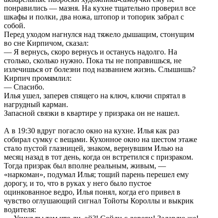
понравились — мазня. На кухне тщательно проверил все
шкафы и полки, два ножа, штопор и топорик забрал с
собой.
Перед уходом нагнулся над тяжело дышащим, стонущим
во сне Кирпичом, сказал:
— Я вернусь, скоро вернусь и останусь надолго. На
столько, сколько нужно. Пока ты не поправишься, не
излечишься от болезни под названием жизнь. Слышишь?
Кирпич промямлил:
— Спасибо.
Илья ушел, заперев спящего на ключ, ключи спрятал в
нагрудный карман.
Запасной связки в квартире у призрака он не нашел.
А в 19:30 вдруг погасло окно на кухне. Илья как раз
собирал сумку с вещами. Кухонное окно на шестом этаже
стало пустой глазницей, знаком, вернувшим Илью на
месяц назад в тот день, когда он встретился с призраком.
Тогда призрак был вполне реальным, живым, —
«наркоман», подумал Илья; тощий парень перешел ему
дорогу, и то, что в руках у него было пустое
оцинкованное ведро, Илья понял, когда его привел в
чувство оглушающий сигнал Тойоты Короллы и выкрик
водителя: