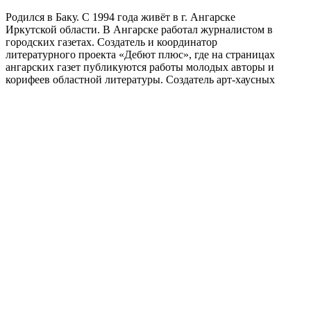
Родился в Баку. С 1994 года живёт в г. Ангарске
Иркутской области. В Ангарске работал журналистом в
городских газетах. Создатель и координатор
литературного проекта «Дебют плюс», где на страницах
ангарских газет публикуются работы молодых авторы и
корифеев областной литературы. Создатель арт-хаусных
художественно-литературных проектов «Победить море»
(Плоды битвы) и «Интеллектуальное порNO». Лауреат
премий «Золотое перо Руси», премии имени В.П.
Астафьева в номинации «Проза», премии Игнатия
Рождественского – 2016 года в номинации «малая проза».
Участник Форумов молодых писателей России (2004-
2012г.г. Москва. Липки). Стипендиат министерства
культуры Российской Федерации. Обладатель
специального приза жюри, международного
драматургического конкурса «Премьера 2010» за пьесу
«Памятник Гитлеру». Спектакль «Спасение» по пьесе
«Человечина» поставлен в Казани, в государственном
театре драмы и комедии имени Карима Тинчурина. Автор
книг «Победить море» (рассказы, 2011) и «Игры в
распятие» (избранные рассказы и пьесы, 2013).