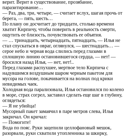
верит. Верит в существование, прозябание,
паразитирование…
— Раз, два, три, четыре, — считает вслух, шагая прочь от
берега, — пять, шесть…
По плану он досчитает до тридцати, столько времени
хватит Кирпичу, чтобы поверить в реальность смерти,
ощутить ее близость, почувствовать ее объятия.
— … тринадцать, четырнадцать, пятнадцать, — Илья не
стал спускаться в овраг, оглянулся, — шестнадцать… —
серое небо и черная вода слились перед глазами в
сплошную линию остановившегося сердца, — нет! —
бросился назад Илья, — нет, нет!..
Перед глазами распухшее, мертвое тело Кирпича с
надувшимся воздушным шаром черным пакетом для
мусора на голове, покачивается на волнах под крики
невидимых чаек.
Холодная вода парализовала, Илья остановился по колено
в море, страх согрел, заставил сделать еще шаг в глубину,
оглядеться:
— Я не убийца!
Мусорный пакет замаячил в паре метров слева, Илья
закричал. Он кричал:
— Помогите!
Вода по пояс. Руки зацепили целлофановый мешок,
разорвали, руки схватили утопленника за шкирку,