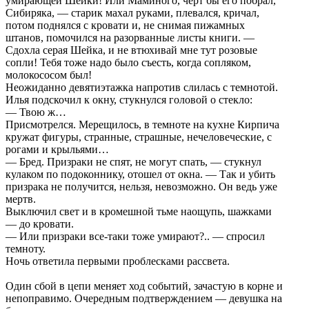
умирающей Шейки! Или Маминого, черт бы его побрал,
Сибиряка, — старик махал руками, плевался, кричал,
потом поднялся с кровати и, не снимая пижамных
штанов, помочился на разорванные листы книги. —
Сдохла серая Шейка, и не втюхивай мне тут розовые
сопли! Тебя тоже надо было съесть, когда сопляком,
молокососом был!
Неожиданно девятиэтажка напротив слилась с темнотой.
Илья подскочил к окну, стукнулся головой о стекло:
— Твою ж…
Присмотрелся. Мерещилось, в темноте на кухне Кирпича
кружат фигуры, странные, страшные, нечеловеческие, с
рогами и крыльями…
— Бред. Призраки не спят, не могут спать, — стукнул
кулаком по подоконнику, отошел от окна. — Так и убить
призрака не получится, нельзя, невозможно. Он ведь уже
мертв.
Выключил свет и в кромешной тьме наощупь, шажками
— до кровати.
— Или призраки все-таки тоже умирают?.. — спросил
темноту.
Ночь ответила первыми проблесками рассвета.
Один сбой в цепи меняет ход событий, зачастую в корне и
непоправимо. Очередным подтверждением — девушка на