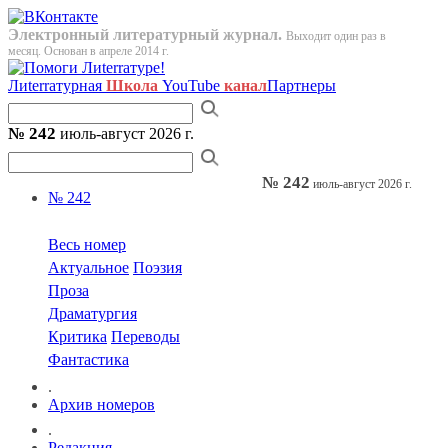
Электронный литературный журнал.
Выходит один раз в
месяц. Основан в апреле 2014 г.
Лиterraтурная
Школа
YouTube
канал
Партнеры
№ 242
июль-август 2026 г.
№ 242
июль-август 2026 г.
№ 242
Весь номер
Актуальное
Поэзия
Проза
Драматургия
Критика
Переводы
Фантастика
.
Архив номеров
.
Редакция