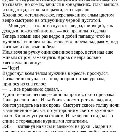
то сказать, но обмяк, забился в конвульсиях. Илья выполз
из-под отца, встал на карачки, его вырвало.
Холодное, металлическое, перепачканное алым цветом
ведро смотрело на отцеубийцу черной пустотой.
— Молодец, — голос из пустоты ведра, шипящий, как
дождь в пожухлой листве, — все правильно сделал.
Теперь возьми еще раз ведро и добей папашу, чтоб не
мучился. Ты победил болезнь. Это победа над раком, над
жизнью и смертью победа.
Илья взял за ручку оцинкованное ведро, встал над еще
живым отцом, замахнулся. Кровь с ведра больно
хлестнула по лицу:
— Черт!
Вздрогнул всем телом мужчина в кресле, проснулся.
Пачка чипсов упала на пол, неприятно зашуршала,
принося из сна голос:
— … все правильно сделал…
Единственное неспящее окно напротив, окно призрака.
Пальцы слиплись, Илья боится посмотреть на ладони,
боится увидеть на них кровь. Смотрит сквозь толщу ночи
в заполненное белым потусторонним светом кухонное
окно. Кирпич уснул за столом, Илье хорошо видна его
спина с торчащими куриными лопатками.
3:45 — взглянул на часы и мельком на руки. Ладони в
крошках от чипсов, но в голове повторяющийся вот уже