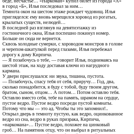
беде, несчастье… «Наркоман» купил билет из города «А»
в город «Б», Илья последовал за ним…
Темнота окон на шестом этаже рождает чудовищ. Илья
пригляделся: ему вновь мерещился хоровод из рогатых,
крылатых существ, нелюдей…
В последней раз взглянув на девятиэтажку из
гостиничного окна, Илья поспешно покинул номер.
Больше он сюда не вернется.
Сквозь холодные сумерки, с хороводом монстров в голове
и черепом-шкатулкой перед глазами, Илья перебежал
дорогу к дому Кирпича.
— Я позабочусь о тебе, — говорит Илья, поднимаясь на
шестой этаж, на ходу доставая ключи из нагрудного
кармана.
У двери прислушался: ни звука, тишина, пустота.
— Позабочусь, спасу тебя от себя, приручу… Год, два,
сколько понадобится, я буду с тобой, буду твоим другом,
братом, сыном, отцом… А потом… Потом оставлю тебя.
Оставлю вместо себя, тебе на память, шрамом на сердце,
пустое ведро. Пустое ведро посреди пустой комнаты.
Потому что мы — это ад. Чтобы ты это запомнил!..
Открыл дверь в темноту пустую, как ведро, оцинкованное
ведро из сна, ведро в руках призрака, Кирпича,
«наркомана»… Пустое ведро, похожее на цинковый
гроб… На памятник отцу, что он выбрал в ритуальных