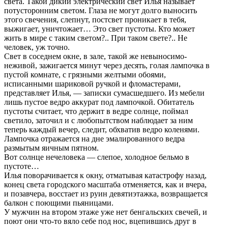
света. Такой дикий электрический свет Илья называет
потусторонним светом. Глаза не могут долго выносить
этого свечения, слепнут, постсвет проникает в тебя,
выжигает, уничтожает… Это свет пустоты. Кто может
жить в мире с таким светом?.. При таком свете?.. Не
человек, уж точно.
Свет в соседнем окне, в зале, такой же невыносимо-
неживой, зажигается минут через десять, голая лампочка в
пустой комнате, с грязными желтыми обоями,
исписанными шариковой ручкой и фломастерами,
представляет Илья, — записки сумасшедшего. Из мебели
лишь пустое ведро аккурат под лампочкой. Обитатель
пустоты считает, что держит в ведре солнце, поймал
светило, заточил и с любопытством наблюдает за ним
теперь каждый вечер, следит, обхватив ведро коленями.
Лампочка отражается на дне эмалированного ведра
размытым яичным пятном.
Вот солнце нечеловека — слепое, холодное бельмо в
пустоте…
Илья поворачивается к окну, отматывая катастрофу назад,
конец света городского масштаба отменяется, как и вчера,
и позавчера, восстает из руин девятиэтажка, возвращается
балкон с поющими пьяницами.
У мужчин на втором этаже уже нет бенгальских свечей, и
поют они что-то вяло себе под нос, вцепившись друг в