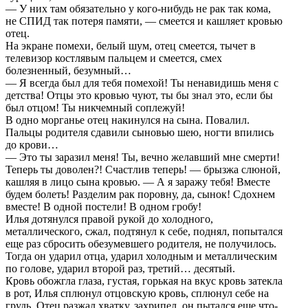
— У них там обязательно у кого-нибудь не рак так кома,
не СПИД так потеря памяти, — смеется и кашляет кровью
отец.
На экране помехи, белый шум, отец смеется, тычет в
телевизор костлявым пальцем и смеется, смех
болезненный, безумный…
— Я всегда был для тебя помехой! Ты ненавидишь меня с
детства! Отцы это кровью чуют, ты бы знал это, если бы
был отцом! Ты никчемный соплежуй!
В одно морганье отец накинулся на сына. Повалил.
Пальцы родителя сдавили сыновью шею, ногти впились
до крови…
— Это ты заразил меня! Ты, вечно желавший мне смерти!
Теперь ты доволен?! Счастлив теперь! — брызжа слюной,
кашляя в лицо сына кровью. — А я заражу тебя! Вместе
будем болеть! Разделим рак поровну, да, сынок! Сдохнем
вместе! В одной постели! В одном гробу!
Илья дотянулся правой рукой до холодного,
металлического, сжал, подтянул к себе, поднял, попытался
еще раз сбросить обезумевшего родителя, не получилось.
Тогда он ударил отца, ударил холодным и металлическим
по голове, ударил второй раз, третий… десятый.
Кровь обожгла глаза, густая, горькая на вкус кровь затекла
в рот, Илья сплюнул отцовскую кровь, сплюнул себе на
грудь. Отец разжал хватку, захрипел, он пытался еще что-