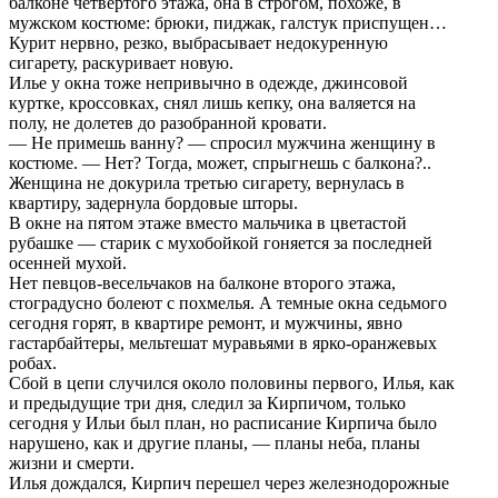
балконе четвертого этажа, она в строгом, похоже, в
мужском костюме: брюки, пиджак, галстук приспущен…
Курит нервно, резко, выбрасывает недокуренную
сигарету, раскуривает новую.
Илье у окна тоже непривычно в одежде, джинсовой
куртке, кроссовках, снял лишь кепку, она валяется на
полу, не долетев до разобранной кровати.
— Не примешь ванну? — спросил мужчина женщину в
костюме. — Нет? Тогда, может, спрыгнешь с балкона?..
Женщина не докурила третью сигарету, вернулась в
квартиру, задернула бордовые шторы.
В окне на пятом этаже вместо мальчика в цветастой
рубашке — старик с мухобойкой гоняется за последней
осенней мухой.
Нет певцов-весельчаков на балконе второго этажа,
стоградусно болеют с похмелья. А темные окна седьмого
сегодня горят, в квартире ремонт, и мужчины, явно
гастарбайтеры, мельтешат муравьями в ярко-оранжевых
робах.
Сбой в цепи случился около половины первого, Илья, как
и предыдущие три дня, следил за Кирпичом, только
сегодня у Ильи был план, но расписание Кирпича было
нарушено, как и другие планы, — планы неба, планы
жизни и смерти.
Илья дождался, Кирпич перешел через железнодорожные