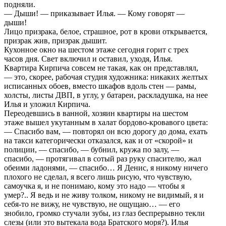
подняли.
— Дыши! — приказывает Илья. — Кому говорят —
дыши!
Лицо призрака, белое, страшное, рот в крови открывается,
призрак жив, призрак дышит.
Кухонное окно на шестом этаже сегодня горит с трех
часов дня. Свет включил и оставил, уходя, Илья.
Квартира Кирпича совсем не такая, как он представлял,
— это, скорее, рабочая студия художника: никаких желтых
исписанных обоев, вместо шкафов вдоль стен — рамы,
холсты, листы ДВП, в углу, у батареи, раскладушка, на нее
Илья и уложил Кирпича.
Переодевшись в ванной, хозяин квартиры на шестом
этаже вышел укутанным в халат бордово-кровавого цвета:
— Спасибо вам, — повторял он всю дорогу до дома, ехать
на такси категорически отказался, как и от «скорой» и
полиции, — спасибо, — бубнил, кружа по залу, —
спасибо, — протягивал в сотый раз руку спасителю, жал
обеими ладонями, — спасибо… Я Денис, я никому ничего
плохого не сделал, я всего лишь рисую, что чувствую,
самоучка я, и не понимаю, кому это надо — чтобы я
умер?.. Я ведь и не живу толком, никому не видимый, я и
себя-то не вижу, не чувствую, не ощущаю… — его
знобило, громко стучали зубы, из глаз беспрерывно текли
слезы (или это вытекала вода Братского моря?). Илья