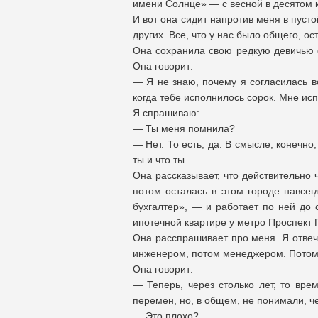
имени Солнце» — с весной в десятом 
И вот она сидит напротив меня в пуст
других. Все, что у нас было общего, о
Она сохранила свою редкую девичью 
Она говорит:
— Я не знаю, почему я согласилась вс
когда тебе исполнилось сорок. Мне ис
Я спрашиваю:
— Ты меня помнила?
— Нет. То есть, да. В смысле, конечно
ты и что ты.
Она рассказывает, что действительно
потом осталась в этом городе навсег
бухгалтер», — и работает по ней до 
ипотечной квартире у метро Проспект
Она расспрашивает про меня. Я отвеч
инженером, потом менеджером. Потом 
Она говорит:
— Теперь, через столько лет, то вре
перемен, но, в общем, не понимали, че
— Это плохо?