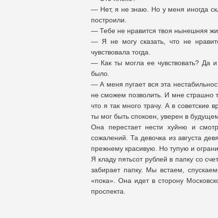
— Нет, я не знаю. Но у меня иногда с
построили.
— Тебе не нравится твоя нынешняя жи
— Я не могу сказать, что не нравит
чувствовала тогда.
— Как ты могла ее чувствовать? Да и
было.
— А меня пугает вся эта нестабильност
не сможем позволить. И мне страшно т
что я так много трачу. А в советские в
ты мог быть спокоен, уверен в будущ
Она перестает нести хуйню и смот
сожалений. Та девочка из августа дев
прежнему красивую. Но тупую и огранич
Я кладу пятьсот рублей в папку со сче
забирает папку. Мы встаем, спускае
«пока». Она идет в сторону Московск
проспекта.