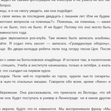
Вопрос.
цы, и я не смогу увидеть, как она подойдет.
ю свою жизнь за последние двадцать с лишним лет. Или не будем.
диотских вопросов «а помнишь?». Помнишь, не помнишь — какая
го не было, того не было. И не будет. Потому что оно могло быть
девяностого года.
удии звукозаписи рок-клуба. Там можно было записать альбомы,
йти. Я отдал пять кассет — записать «Гражданскую оборону»,
ще. Во дворе-колодце ребята пели под гитару песни Цоя. После
л с ними на Богословское кладбище. И остался там, в палаточном
спешить. Учеба в институте начиналась только в октябре, а ехать
, что съездил на первом курсе.
ядом. Пили чей-то портвейн из горла, курили чьи-то сигареты.
 в чьих-то спальных мешках. Говорили обо всем, кроме «Кино» и
абережным. Она рассказывала, что приехала из Вологды, что ей
ом она будет поступать в универ в Ленинграде: ни в каком другом
верили, будто что-то изменится. Мы воспринимали фразу «Мы