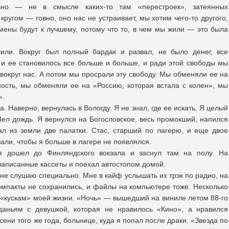
но — не в смысле каких-то там «перестроек», затеянных
 кругом — говно, оно нас не устраивает, мы хотим чего-то другого,
ены будут к лучшему, потому что то, в чем мы жили — это была
.
ли. Вокруг был полный бардак и развал, не было денег, все
 и ее становилось все больше и больше, и ради этой свободы мы
вокруг нас. А потом мы просрали эту свободу. Мы обменяли ее на
ость, мы обменяли ее на «Россию, которая встала с колен», мы
».
. Наверно, вернулась в Вологду. Я не знал, где ее искать. Я целый
Шел дождь. Я вернулся на Богословское, весь промокший, напился
л из земли две палатки. Стас, старший по лагерю, и еще двое
али, чтобы я больше в лагере не появлялся.
я дошел до Финляндского вокзала и заснул там на полу. На
записанные кассеты и поехал автостопом домой.
не слушаю специально. Мне в кайф услышать их трэк по радио, на
омпакты не сохранились, и файлы на компьютере тоже. Несколько
 «кускам» моей жизни. «Ночь» — вышедший на виниле летом 88-го
аньям с девушкой, которая не нравилось «Кино», а нравился
ени того же года, больнице, куда я попал после драки. «Звезда по