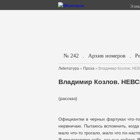
Элек
№ 242
Архив номеров
Р
.
.
Лиterraтура
»
Проза
» Владимир Козлов. Н
Владимир Козлов. НЕВ
(рассказ)
Официантки в черных фартуках что-то 
нервничаю. Пытаюсь вспомнить, когда
мало что-то трогало, мало что по-нас
Я представляю себе, как она войдет. 