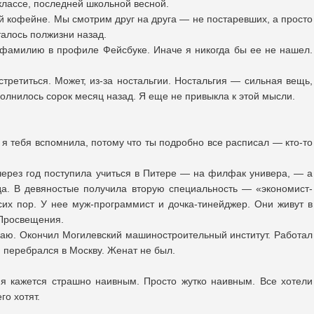
классе, последней школьной весной.
ой кофейне. Мы смотрим друг на друга — не постаревших, а просто
сталось полжизни назад.
фамилию в профиле Фейсбуке. Иначе я никогда бы ее не нашел.
третиться. Может, из-за ностальгии. Ностальгия — сильная вещь,
полнилось сорок месяц назад. Я еще не привыкла к этой мысли.
, я тебя вспомнила, потому что ты подробно все расписал — кто-то
 через год поступила учиться в Питере — на филфак универа, — а
да. В девяностые получила вторую специальность — «экономист-
сих пор. У нее муж-программист и дочка-тинейджер. Они живут в
 Просвещения.
аю. Окончил Могилевский машиностроительный институт. Работал
перебрался в Москву. Женат не был.
мя кажется страшно наивным. Просто жутко наивным. Все хотели
го хотят.