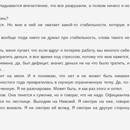
кладывается впечатление, что все разрушили, а толком ничего и не
знь?
ся. Но мне в ней не хватает какой-то стабильности, которую я
 вообще тогда никто не думал про стабильность, слова такого не
ь, меня пугает, что если вдруг я потеряю работу, мы многого себе
ратить деньги, я все время под стрессом, потому что мне кажется,
ремена, да, был дефицит, значит, деньги не на что было тратить, и
ем…
рит на меня. И я понимаю, что нет и не может быть никаких
яностого года превратилась в скучную ограниченную тетку. Да, по-
енную. Я не разочарован. Может быть, я как раз этого и хотел.
том. Она тянется к сумочке, но я говорю, что не надо. Официантка
мся по лестнице. Выходим на Невский. Я смотрю на нее, говорю
ого вокзала. Я не смотрю ей вслед. Я смотрю на другую сторону