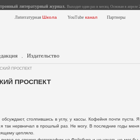
тронный литературный журнал.
Выходит один раз в месяц. Основан в апреле 2
Школа
канал
Лиterraтурная
YouTube
Партнеры
едакция
Издательство
.
ЕВСКИЙ ПРОСПЕКТ
СКИЙ ПРОСПЕКТ
обсуждают, столпившись в углу, у кассы. Кофейня почти пуста. Я
 я так нервничал в прошлый раз. Не могу. В последние годы меня
тоящему цепляло.
Я видел ее свежие фотографии на Фейсбуке и не узнать не мог бы.