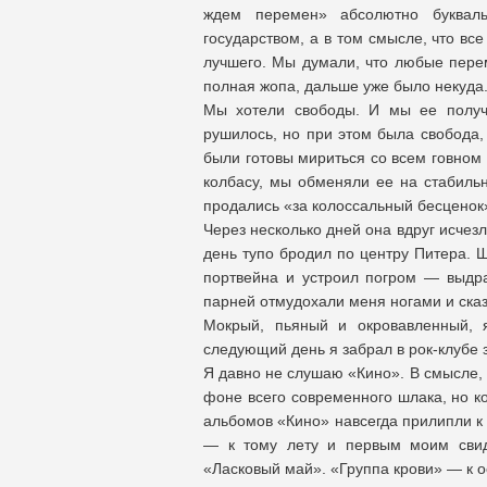
ждем перемен» абсолютно букваль
государством, а в том смысле, что все
лучшего. Мы думали, что любые перем
полная жопа, дальше уже было некуда
Мы хотели свободы. И мы ее получи
рушилось, но при этом была свобода,
были готовы мириться со всем говном 
колбасу, мы обменяли ее на стабильн
продались «за колоссальный бесценок
Через несколько дней она вдруг исчезла
день тупо бродил по центру Питера. 
портвейна и устроил погром — выдра
парней отмудохали меня ногами и сказ
Мокрый, пьяный и окровавленный, 
следующий день я забрал в рок-клубе 
Я давно не слушаю «Кино». В смысле, 
фоне всего современного шлака, но к
альбомов «Кино» навсегда прилипли к
— к тому лету и первым моим свид
«Ласковый май». «Группа крови» — к ос