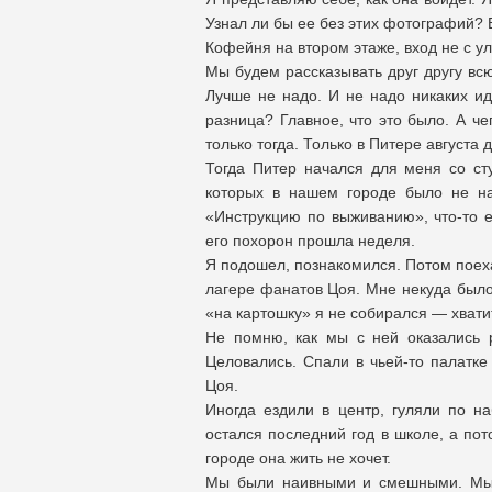
Узнал ли бы ее без этих фотографий? 
Кофейня на втором этаже, вход не с ули
Мы будем рассказывать друг другу вс
Лучше не надо. И не надо никаких и
разница? Главное, что это было. А че
только тогда. Только в Питере августа 
Тогда Питер начался для меня со ст
которых в нашем городе было не на
«Инструкцию по выживанию», что-то е
его похорон прошла неделя.
Я подошел, познакомился. Потом поеха
лагере фанатов Цоя. Мне некуда было 
«на картошку» я не собирался — хватит
Не помню, как мы с ней оказались р
Целовались. Спали в чьей-то палатке
Цоя.
Иногда ездили в центр, гуляли по н
остался последний год в школе, а пот
городе она жить не хочет.
Мы были наивными и смешными. Мы 