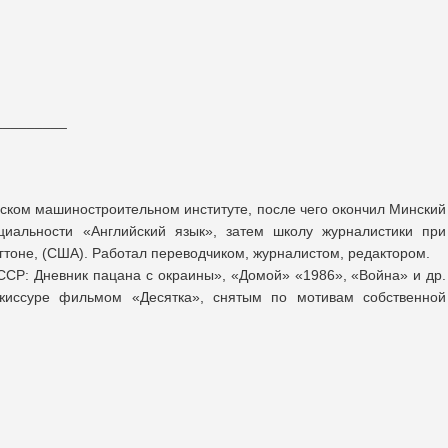
_________
вском машиностроительном институте, после чего окончил Минский
ециальности «Английский язык», затем школу журналистики при
гтоне, (США). Работал переводчиком, журналистом, редактором.
СССР: Дневник пацана с окраины», «Домой» «1986», «Война» и др.
жиссуре фильмом «Десятка», снятым по мотивам собственной