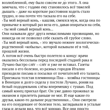
возлюбленной, ему было совсем не до этого. А она
замечала, что с годами ему становилось всё тяжелей
дышать – даже на короткие расстояния ходить стало
трудно, и она почти что таскала его на себе.
-Ты мой верный конь, - кашляя, смеялся муж, когда она по
привычке в который раз вела его, давая опираться на себя,
- ты мой самый верный конь...
Они называли друг друга немыслимыми прозвищами, но
никогда он не позволил себе сказать ей грубое слово.
-Ты мой верный конь, - это звучало нежнее зоологически-
родственной «кобылы», которой называли её в той,
прошлой жизни.
А потом всё очень быстро полетело к концу: врачи
оказались бессильны перед последней стадией рака и
Лучано быстро слёг – слёг и уже не вставал. Газеты
писали о его болезни, из разных городов Италии
приходили письма и посылки от почитателей его таланта.
Приезжала толстая племянница Пиа – хозяйка гостиницы
в Венеции и долго сидела у постели Лучано, роняя на
белый пододеяльник слёзы вперемешку с тушью. Под
самый конец приехал брат. Он уже давно проживал за
океаном и прилететь раньше не мог. И еще какие-то
друзья, какие-то дальние родственники... Они смотрели
на его похудевшее от болезни тело, заглядывали в усталые
глаза и делали вид, что всё хорошо. Все они просто