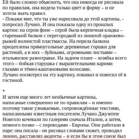
Ей было сложно объяснить, что она никогда не рисовала
по правилам, она видела только цвет и форму – и не
хотела знать правил.
- Покажи мне, что ты уже нарисовала до этой картины, -
попросил Лучано. И она показала одну из прошлых
картин: на сером фоне – серой была кирпичная кладка –
старенький балкон с перегородкой из линялой оранжево-
рыжей волнистой пластмассы. На перила балкона
прицеплены прямоугольные деревянные горшки для
растений, а в них – буйными, огромными листьями –
итальянское разнотравье. На заднем плане – хозяйка всего
этого – бойкая старушка с выразительными карими
глазами и тёмно-каштановыми волосами.
Лучано посмотрел на эту картину, покивал и повесил её в
гостиной.
*
И затем еще много лет необычные картины,
написаные совершенно не по правилам – и именно
поэтому такие узнаваемые, сопровождённые текстами,
написанными известным писателем Лучано Джузеппе
Новелло кочевали по галереям сначала Италии, а затем,
немного позже – с переводами - Европы. Они работали в
паре: она писала - он рисовал словами сюжет, проводил
линию, расставлял акценты – и если бы в этом союзе был