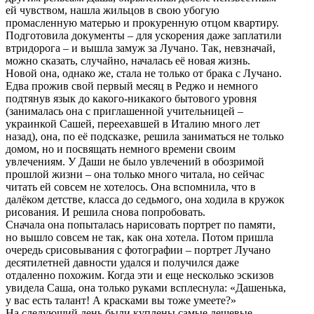
ей чувством, нашла жильцов в свою убогую
промасленную матерью и прокуренную отцом квартиру.
Подготовила документы – для ускорения даже заплатили
втридорога – и вышла замуж за Лучано. Так, невзначай,
можно сказать, случайно, началась её новая жизнь.
Новой она, однако же, стала не только от брака с Лучано.
Едва прожив свой первый месяц в Реджо и немного
подтянув язык до какого-никакого бытового уровня
(занималась она с приглашенной учительницей –
украинкой Сашей, переехавшей в Италию много лет
назад), она, по её подсказке, решила заниматься не только
домом, но и посвящать немного времени своим
увлечениям. У Даши не было увлечений в обозримой
прошлой жизни – она только много читала, но сейчас
читать ей совсем не хотелось. Она вспомнила, что в
далёком детстве, класса до седьмого, она ходила в кружок
рисования. И решила снова попробовать.
Сначала она попыталась нарисовать портрет по памяти,
но вышло совсем не так, как она хотела. Потом пришла
очередь срисовывания с фотографии – портрет Лучано
десятилетней давности удался и получился даже
отдаленно похожим. Когда эти и еще несколько эскизов
увидела Саша, она только руками всплеснула: «Дашенька,
у вас есть талант! А красками вы тоже умеете?»
На следующий день были куплены самые дешевые