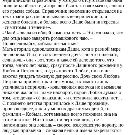
медицинский справочник, у которого отсутствовала одна
половина обложки, а корешок был так излохмачен, словно
его грызла собака. Справочник неизменно открывался на
тех страницах, где описывались венерические или
женские болезни, а больше всего Даше были интересны
«симптомы и течение».
- Чаю! – звала из общей комнаты мать. – Это означало, что
для отца надо заварить ромашкового чаю. –
Пошевеливайся, кобыла несчастная!
Мать вторила одноклассникам Даши, хотя в равной мере
не любила. И их, и собственную дочь - но что поделать,
если дочь - она - вот, твоя и какое ей дело до того, что
тогда, много лет назад, сразу после Дашиного рождения у
Любови Петровны, тогда - просто Любки, никто не
захотел увидеть тяжелую депрессию. Дочь свою Любовь
Петровна принять так и не смогла, а хромота лишь
усиливала неприязнь - ковыляющая девочка не вызывала
никакой жалости - даже наоборот, порой Любка думала о
том, что дочка - её наказание - и с тем жила десятки лет…
С позднего детства прилепилось к Даше прозвище,
произошедшее, как и у многих дразнимых детей, от
фамилии – Кобыла, хотя меньше всего походила она на
это животное. Ни статью, ни чертами лица, не
напоминала она лошадь – скорее, взъерошеную ворону, но
людская привычка – сложная вещь и имена закрепляются