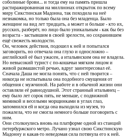
соболиные брови... и тогда ему на память пришла
растиражированная на миллионах открыток по всему
миру Сикстинская Мадонна, так походила на неё
незнакомка, но только была она без младенца. Было
женщине на вид лет тридцать, а может и больше - кто их,
русских, разберёт, но лицо было уникальным - как бы без
возраста - застывшим в своей зрелости, но сохранившем
ещё свежесть молодости.
Он, человек действия, подошел к ней и попытался
заговорить, но отвечала она глухо и односложно –
английский её был ужасен, а итальянским она не владела.
Но невысокий турист с по-кошачьи мягким лицом и
живой размашистой речью, вдруг заинтересовал её.
Сначала Даша не могла понять, что с ней творится –
никогда не испытывала она подобного смущения от
общения с мужчиной. На работе и в обычной жизни они
оставляли её равнодушной. Этот странный итальянец –
ему было лет сорок пять, не меньше, с подвижной
мимикой и веселыми морщинками в углах глаз,
запомнился ей и когда она выходила из музея, то
пожалела, что не смогла немного больше поговорить с
ним.
Они столкнулись вновь на платформе одной из станций
петербуржского метро. Лучано узнал свою Сикстинскую
Мадонну и какая-то неведомая сила потянула его к ней.