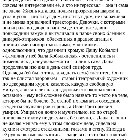
совсем не интересовали её, а кто интересовал – она и сама
не знала. Жизнь каталась полым прозрачным шаром из
угла в угол – институт-дом, институт-дом, не сворачивая
и не меняя привычной траектории. Девочки, с которыми
она играла во дворе в раннем детстве, уже давно
повыходили замуж и выгуливали в парке своих бледных
дикарей-отпрысков, облаченных в драные штаны с
пришитыми наскоро заплатами; мальчишки-
одноклассники, что дразнили хромую Дашу Кобылой
- фамилия у неё была Кобылянская - остепенились и
поменялись до неузнаваемости – и лишь сама Даша
продолжала изо дня в день свой сизифов труд.
Однажды (ей было тогда двадцать семь) слёг отец. Он и
так не блистал здоровьем – старый театральный художник
по декорациям курил, казалось, каждую свободную
минуту, а десять лет назад здоровье его окончательно
оставило – ему всё сложнее было назвать то место на теле,
которое бы не болело. За стеной их комнаты соседские
студенты слушали рок-н-ролл, а Иван Григорьевич
умирал. Умирал он долго и мучительно, но по старой
привычке никому не докучать, беззвучно, а Даша, словно
не желая мешать ему в этом сложном деле, сидела на
кухне и смотрела стеклянными глазами в стену. Иногда в
её руках оказывалась книга – чаще всего это был толстый