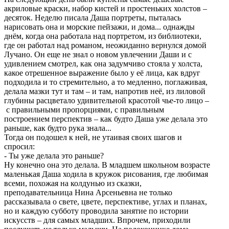
акриловые краски, набор кистей и простеньких холстов –
десяток. Неделю писала Даша портреты, пыталась
нарисовать она и морские пейзажи, и дома... однажды
днём, когда она работала над портретом, из библиотеки,
где он работал над романом, неожиданно вернулся домой
Лучано. Он еще не знал о новом увлечении Даши и с
удивлением смотрел, как она задумчиво стояла у холста,
какое отрешенное выражение было у её лица, как вдруг
подходила и то стремительно, а то медленно, поглаживая,
делала мазки тут и там – и там, напротив неё, из лиловой
глубины расцветало удивительной красотой чье-то лицо –
с правильными пропорциями, с правильным
построением перспектив – как будто Даша уже делала это
раньше, как будто рука знала...
Тогда он подошел к ней, не утаивая своих шагов и
спросил:
- Ты уже делала это раньше?
Ну конечно она это делала. В младшем школьном возрасте
маленькая Даша ходила в кружок рисования, где любимая
всеми, похожая на колдунью из сказки,
преподавательница Нина Арсеньевна не только
рассказывала о свете, цвете, перспективе, углах и планах,
но и каждую субботу проводила занятие по истории
искусств – для самых младших. Впрочем, приходили