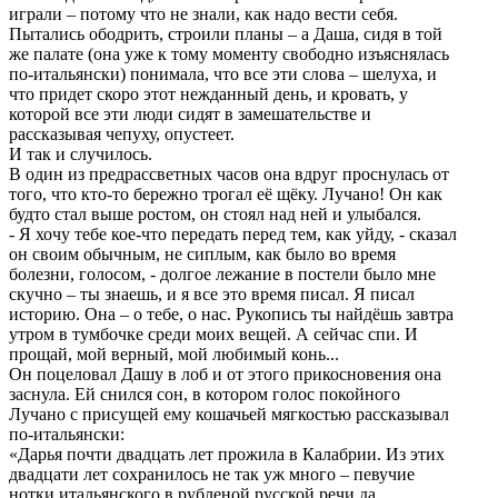
играли – потому что не знали, как надо вести себя.
Пытались ободрить, строили планы – а Даша, сидя в той
же палате (она уже к тому моменту свободно изъяснялась
по-итальянски) понимала, что все эти слова – шелуха, и
что придет скоро этот нежданный день, и кровать, у
которой все эти люди сидят в замешательстве и
рассказывая чепуху, опустеет.
И так и случилось.
В один из предрассветных часов она вдруг проснулась от
того, что кто-то бережно трогал её щёку. Лучано! Он как
будто стал выше ростом, он стоял над ней и улыбался.
- Я хочу тебе кое-что передать перед тем, как уйду, - сказал
он своим обычным, не сиплым, как было во время
болезни, голосом, - долгое лежание в постели было мне
скучно – ты знаешь, и я все это время писал. Я писал
историю. Она – о тебе, о нас. Рукопись ты найдёшь завтра
утром в тумбочке среди моих вещей. А сейчас спи. И
прощай, мой верный, мой любимый конь...
Он поцеловал Дашу в лоб и от этого прикосновения она
заснула. Ей снился сон, в котором голос покойного
Лучано с присущей ему кошачьей мягкостью рассказывал
по-итальянски:
«Дарья почти двадцать лет прожила в Калабрии. Из этих
двадцати лет сохранилось не так уж много – певучие
нотки итальянского в рубленой русской речи да