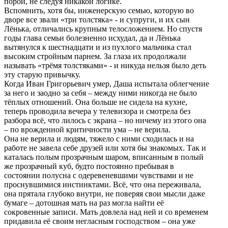
порой, не следуя никакой логике.
Вспомнить, хотя бы, инженерскую семью, которую во
дворе все звали «три толстяка» - и супруги, и их сын
Лёнька, отличались крупным телосложением. Но спустя
годы глава семьи болезненно исхудал, да и Лёнька
вытянулся к шестнадцати и из пухлого мальчика стал
высоким стройным парнем. За глаза их продолжали
называть «трёмя толстяками» - и никуда нельзя было деть
эту старую привычку.
Когда Иван Григорьевич умер, Даша испытала облегчение
за него и заодно за себя – между ними никогда не было
тёплых отношений. Она больше не сидела на кухне,
теперь проводила вечера у телевизора и смотрела без
разбора всё, что лилось с экрана – но ничему из этого она
– по врожденной критичности ума – не верила.
Она не верила и людям, тяжело с ними сходилась и на
работе не завела себе друзей или хотя бы знакомых. Так и
каталась полым прозрачным шаром, вписанным в полый
же прозрачный куб, будто постоянно пребывая в
состоянии полусна с одеревеневшими чувствами и не
проснувшимися инстинктами. Всё, что она переживала,
она прятала глубоко внутри, не поверяя свои мысли даже
бумаге – дотошная мать на раз могла найти её
сокровенные записи. Мать довлела над ней и со временем
придавила её своим негласным господством – она уже