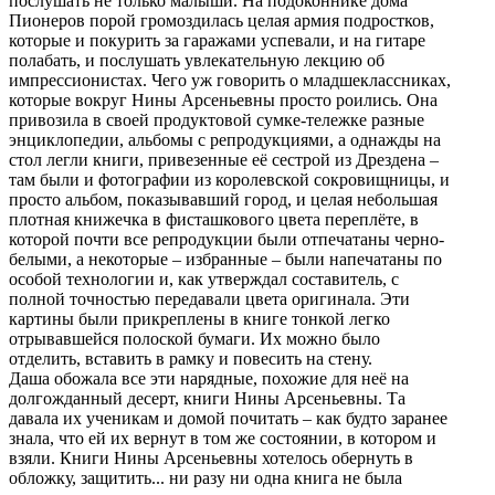
послушать не только малыши. На подоконнике дома
Пионеров порой громоздилась целая армия подростков,
которые и покурить за гаражами успевали, и на гитаре
полабать, и послушать увлекательную лекцию об
импрессионистах. Чего уж говорить о младшеклассниках,
которые вокруг Нины Арсеньевны просто роились. Она
привозила в своей продуктовой сумке-тележке разные
энциклопедии, альбомы с репродукциями, а однажды на
стол легли книги, привезенные её сестрой из Дрездена –
там были и фотографии из королевской сокровищницы, и
просто альбом, показывавший город, и целая небольшая
плотная книжечка в фисташкового цвета переплёте, в
которой почти все репродукции были отпечатаны черно-
белыми, а некоторые – избранные – были напечатаны по
особой технологии и, как утверждал составитель, с
полной точностью передавали цвета оригинала. Эти
картины были прикреплены в книге тонкой легко
отрывавшейся полоской бумаги. Их можно было
отделить, вставить в рамку и повесить на стену.
Даша обожала все эти нарядные, похожие для неё на
долгожданный десерт, книги Нины Арсеньевны. Та
давала их ученикам и домой почитать – как будто заранее
знала, что ей их вернут в том же состоянии, в котором и
взяли. Книги Нины Арсеньевны хотелось обернуть в
обложку, защитить... ни разу ни одна книга не была