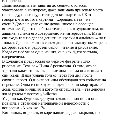
испорчена.
Даша посещала эти занятия до седьмого класса,
участвовала в конкурсах, даже занимала призовые места
по городу, но кто судит эти детские картины? Кто
говорит, что вот эта картина – хорошая, а эта – не
очень? Дома на увлечение дочки никто не обращал
внимание. Да, отец работал театральным художником, но
дашины успехи его совершенно не интересовали. Мать
снисходительно давала деньги на краски и альбомы – но и
только. Девочка жила в своем довольно замкнутом мире, в
котором всего и радостей было – чтение и рисование.
Когда от неё ушла одна из них, она как будто застыла,
одеревенела.
В холодном предрассветно-чёрном феврале ушло
рисование. Точнее – Нина Арсеньевна. О том, что её
зарезали какие-то пьяные возле дома, когда она вышла за
спичками, Даша узнала только через три дня после
случившегося. Одноклассницы обсуждали это событие на
перемене. Одна из них даже видела, как по квартирам её
дома ходила милиция и кого-то опрашивала – эта девочка
жила рядом с местом убийства.
У Даши как будто выдернули землю из-под ног, и она
повисла в странной непривычной невесомости с
вопросом «А как же...?»
Виновных, впрочем, вскоре нашли, а дело закрыли, но