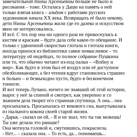
замечательной Нины Арсеньевны больше не было и
рисования – тоже. Осталась у Даши на память о ней
только взятая книга – альбом с работами русских
художников начала ХХ века. Возвращать её было некому,
дети Нины Арсеньевны жили где-то далеко и искусством
явно не интересовались.
И всё. С тех пор она ни одного раза не прикоснулась к
кистям и краскам – будто дала себе какое-то обещание. И
только с удвоенной скоростью глотала и глотала книги,
иногда принося из библиотеки самое немыслимое – то
литературу об индейцах, то полное собрание Пушкина
или то, что обычно читают из-под палки – «Войну и
мир». Как будто в этом был её воздух или её доступное
обезболивающее, а без чтения вдруг становилось страшно
и больно – и безвыходно пусто, будто в бесконечном
тоннеле.
И вот теперь Лучано, ничего не знавший об этой истории,
вырос у неё за спиной и смотрел, как уверенно и со
знанием дела творит его странная спутница. А она... она
просыпалась. Просыпалась от векового сна, выпутывалась
из пыльного кокона своей старой жизни.
- Дарья, - сказал он ей, - Я и не знал, что ты так можешь!
Ты уже делала это раньше?
Она мотнула головой и, смутившись, покраснела.
- Нет... – сказала она. – То есть, да... понимаешь...