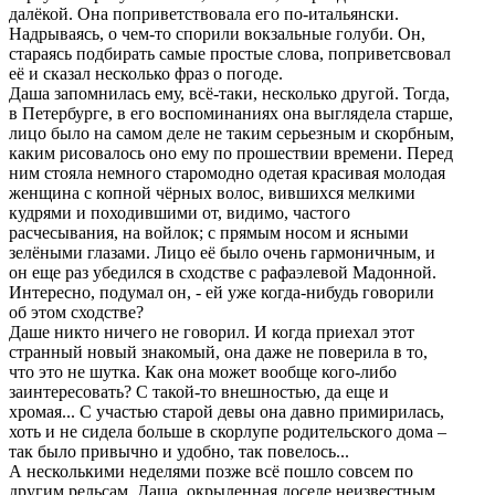
далёкой. Она поприветствовала его по-итальянски.
Надрываясь, о чем-то спорили вокзальные голуби. Он,
стараясь подбирать самые простые слова, поприветсвовал
её и сказал несколько фраз о погоде.
Даша запомнилась ему, всё-таки, несколько другой. Тогда,
в Петербурге, в его воспоминаниях она выглядела старше,
лицо было на самом деле не таким серьезным и скорбным,
каким рисовалось оно ему по прошествии времени. Перед
ним стояла немного старомодно одетая красивая молодая
женщина с копной чёрных волос, вившихся мелкими
кудрями и походившими от, видимо, частого
расчесывания, на войлок; с прямым носом и ясными
зелёными глазами. Лицо её было очень гармоничным, и
он еще раз убедился в сходстве с рафаэлевой Мадонной.
Интересно, подумал он, - ей уже когда-нибудь говорили
об этом сходстве?
Даше никто ничего не говорил. И когда приехал этот
странный новый знакомый, она даже не поверила в то,
что это не шутка. Как она может вообще кого-либо
заинтересовать? С такой-то внешностью, да еще и
хромая... С участью старой девы она давно примирилась,
хоть и не сидела больше в скорлупе родительского дома –
так было привычно и удобно, так повелось...
А несколькими неделями позже всё пошло совсем по
другим рельсам. Даша, окрыленная доселе неизвестным