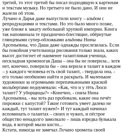
третий, то этот третий бы писал подходящую к картинам
и текстам музыку. Но третьего не было дано. И они не
жалели об этом.
Лучано и Дарья даже выпустили книгу – альбом с
репродукциями и текстами. Но это было много позже,
уже ближе к закату небольшой хрупкой империи. Книга
так напоминала те празднично-блестящие, обёрнутые
глянцевыми супер-обложками альбомы Нины
Арсеньевны, что Даша даже однажды прослезилась. Если
бы покойная учительница рисования только знала, каких
высот достигнет её наименее талантливая ученица,
нескладная хромоногая Даша – она бы не поверила... хотя
нет, конечно, поверила бы – она верила в талант в каждом
– у каждого человека есть свой талант, - твердила она, -
его только необхоимо найти и раскрыть. И маленькие
художники за огромными перепачканными краской
мольбертами недоумевали: «Как, что и у тёть Люси
талант? У уборщицы?» «Конечно, - сияла Нина
Арсеньевна, - вы хоть раз пробовали, какие она печёт
пирожки с капустой? Такие готовить умеет далеко не
каждый, тут талант нужен!» И тут каждый начинал
вспоминать о талантах – своих и чужих, и пёстрое
общество ненадолго замолкало – лишь изредка булькала
вода, в которой мыли кисти...
Кстати, никогда не замечал Лучано хромоты своей