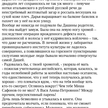
двадцати лет сохранилось не так уж много – певучие
нотки итальянского в рубленой русской речи да
неистребимый желтоватый загар и россыпь веснушек на
сухой коже плеч. Дарья выращивает на балконе базилик и
пахнет он у неё на всю улицу.
Вообще же никогда не подумали бы Дашины родители,
что она выйдет замуж. Была она на левую ногу хромой –
последствие операции врожденного дефекта ноги,
длинноносой и волосы у неё кудрявились войлочно – так,
что даже не расчешешь. В личной жизни у лаборантки
провинциального института культуры не ладилось
совершенно, а появлявшиеся на горизонте пунктирными
силуэтами молодые люди бывали молчаливо отвергнуты
самой Дашей.
- Радовалась бы, с твоей хромотой, - укоряла её мать
- пожилая учительница английского, которая, казалось, за
годы нелюбимой работы за копейки настолько осатанела,
что единственное, что у неё теперь получалось делать
хорошо - это плеваться ядом, - что на тебя вообще хоть
кто-то смотрит. Оглянись вокруг! Чем тебе Миша
Сафонов-то не мил? А Вася Анны-Петровнин? Между
прочим, перспективный парень!
Дочь лишь безмолвно и утыкалась в книги. Она
предпочитала молчать, если понимала, что не сможет
переубедить собеседника. Мальчики – эти мальчики –