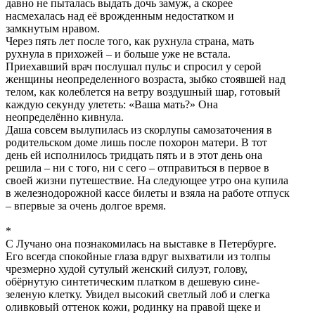
давно не пыталась выдать дочь замуж, а скорее
насмехалась над её врожденным недостатком и
замкнутым нравом.
Через пять лет после того, как рухнула страна, мать
рухнула в прихожей – и больше уже не встала.
Приехавший врач послушал пульс и спросил у серой
женщины неопределенного возраста, зыбко стоявшей над
телом, как колеблется на ветру воздушный шар, готовый
каждую секунду улететь: «Ваша мать?» Она
неопределённо кивнула.
Даша совсем вылупилась из скорлупы самозаточения в
родительском доме лишь после похорон матери. В тот
день ей исполнилось тридцать пять и в этот день она
решила – ни с того, ни с сего – отправиться в первое в
своей жизни путешествие. На следующее утро она купила
в железнодорожной кассе билеты и взяла на работе отпуск
– впервые за очень долгое время.
*
С Лучано она познакомилась на выставке в Петербурге.
Его всегда спокойные глаза вдруг выхватили из толпы
чрезмерно худой сутулый женский силуэт, голову,
обёрнутую синтетическим платком в дешевую сине-
зеленую клетку. Увидел высокий светлый лоб и слегка
оливковый оттенок кожи, родинку на правой щеке и