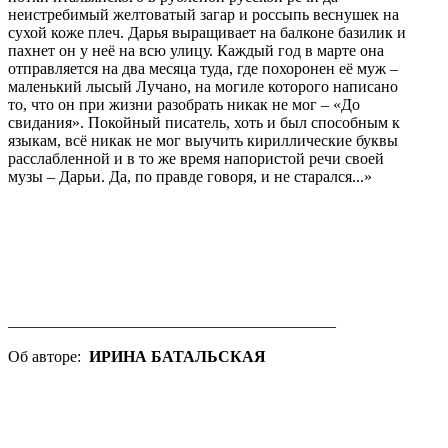
неистребимый желтоватый загар и россыпь веснушек на
сухой коже плеч. Дарья выращивает на балконе базилик и
пахнет он у неё на всю улицу. Каждый год в марте она
отправляется на два месяца туда, где похоронен её муж –
маленький лысый Лучано, на могиле которого написано
то, что он при жизни разобрать никак не мог – «До
свидания». Покойный писатель, хоть и был способным к
языкам, всё никак не мог выучить кириллические буквы
расслабленной и в то же время напористой речи своей
музы – Дарьи. Да, по правде говоря, и не старался...»
_________________________________________
Об авторе:
ИРИНА БАТАЛЬСКАЯ
Поэтесса, прозаик, художница. Родилась в Харькове,
сейчас живёт в Германии. Преподаёт русский, немецкий и
украинский языки. Окончила Universität Leipzig и JGU
Mainz по специальности „славистика“. Публикации в