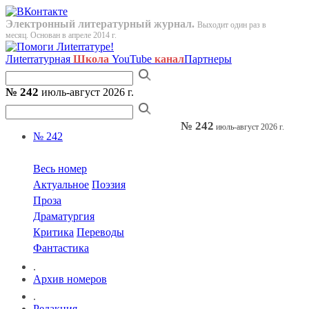
Электронный литературный журнал.
Выходит один раз в
месяц. Основан в апреле 2014 г.
Лиterraтурная
Школа
YouTube
канал
Партнеры
№ 242
июль-август 2026 г.
№ 242
июль-август 2026 г.
№ 242
Весь номер
Актуальное
Поэзия
Проза
Драматургия
Критика
Переводы
Фантастика
.
Архив номеров
.
Редакция