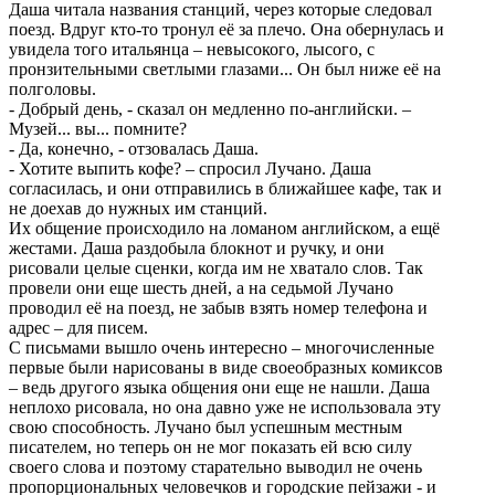
Даша читала названия станций, через которые следовал
поезд. Вдруг кто-то тронул её за плечо. Она обернулась и
увидела того итальянца – невысокого, лысого, с
пронзительными светлыми глазами... Он был ниже её на
полголовы.
- Добрый день, - сказал он медленно по-английски. –
Музей... вы... помните?
- Да, конечно, - отзовалась Даша.
- Хотите выпить кофе? – спросил Лучано. Даша
согласилась, и они отправились в ближайшее кафе, так и
не доехав до нужных им станций.
Их общение происходило на ломаном английском, а ещё
жестами. Даша раздобыла блокнот и ручку, и они
рисовали целые сценки, когда им не хватало слов. Так
провели они еще шесть дней, а на седьмой Лучано
проводил её на поезд, не забыв взять номер телефона и
адрес – для писем.
С письмами вышло очень интересно – многочисленные
первые были нарисованы в виде своеобразных комиксов
– ведь другого языка общения они еще не нашли. Даша
неплохо рисовала, но она давно уже не использовала эту
свою способность. Лучано был успешным местным
писателем, но теперь он не мог показать ей всю силу
своего слова и поэтому старательно выводил не очень
пропорциональных человечков и городские пейзажи - и