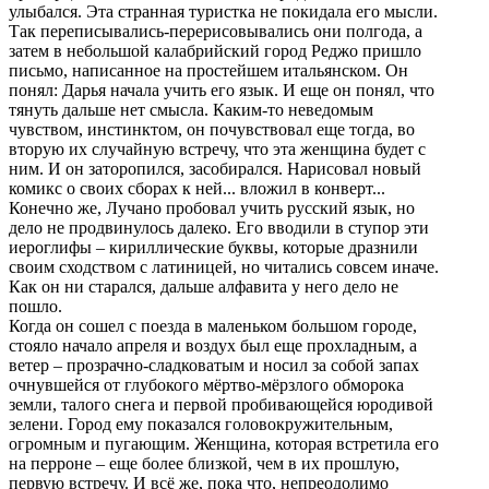
улыбался. Эта странная туристка не покидала его мысли.
Так переписывались-перерисовывались они полгода, а
затем в небольшой калабрийский город Реджо пришло
письмо, написанное на простейшем итальянском. Он
понял: Дарья начала учить его язык. И еще он понял, что
тянуть дальше нет смысла. Каким-то неведомым
чувством, инстинктом, он почувствовал еще тогда, во
вторую их случайную встречу, что эта женщина будет с
ним. И он заторопился, засобирался. Нарисовал новый
комикс о своих сборах к ней... вложил в конверт...
Конечно же, Лучано пробовал учить русский язык, но
дело не продвинулось далеко. Его вводили в ступор эти
иероглифы – кириллические буквы, которые дразнили
своим сходством с латиницей, но читались совсем иначе.
Как он ни старался, дальше алфавита у него дело не
пошло.
Когда он сошел с поезда в маленьком большом городе,
стояло начало апреля и воздух был еще прохладным, а
ветер – прозрачно-сладковатым и носил за собой запах
очнувшейся от глубокого мёртво-мёрзлого обморока
земли, талого снега и первой пробивающейся юродивой
зелени. Город ему показался головокружительным,
огромным и пугающим. Женщина, которая встретила его
на перроне – еще более близкой, чем в их прошлую,
первую встречу. И всё же, пока что, непреодолимо